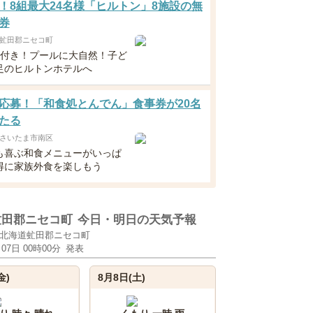
！8組最大24名様「ヒルトン」8施設の無
券
虻田郡ニセコ町
食付き！プールに大自然！子ど
足のヒルトンホテルへ
応募！「和食処とんでん」食事券が20名
たる
さいたま市南区
も喜ぶ和食メニューがいっぱ
得に家族外食を楽しもう
虻田郡ニセコ町
今日・明日の天気予報
北海道虻田郡ニセコ町
月07日 00時00分
発表
金)
8月8日(土)