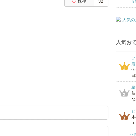
保存
32
8
人気おで
フ
店
1
0
日
星
新
2
な
ビ
木
3
エ
北