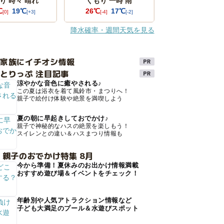
り 時々 晴れ
くもり 一時 雨
℃
19℃
26℃
17℃
[0]
[+3]
[-4]
[-2]
降水確率・週間天気を見る
け家族にイチオシ情報
とりっぷ 注目記事
涼やかな音色に癒やされる♪
この夏は浴衣を着て風鈴市・まつりへ！
親子で絵付け体験や絶景を満喫しよう
夏の朝に早起きしておでかけ♪
親子で神秘的なハスの絶景を楽しもう！
スイレンとの違い＆ハスまつり情報も
 親子のおでかけ特集 8月
今から準備！夏休みのお出かけ情報満載
おすすめ遊び場＆イベントをチェック！
年齢別や人気アトラクション情報など
子ども大満足のプール＆水遊びスポット