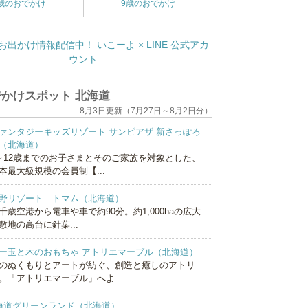
歳のおでかけ
9歳のおでかけ
かけスポット 北海道
8月3日更新（7月27日～8月2日分）
ァンタジーキッズリゾート サンピアザ 新さっぽろ
（北海道）
～12歳までのお子さまとそのご家族を対象とした、
本最大級規模の会員制【...
野リゾート トマム（北海道）
千歳空港から電車や車で約90分。約1,000haの広大
敷地の高台に針葉...
ー玉と木のおもちゃ アトリエマーブル（北海道）
のぬくもりとアートが紡ぐ、創造と癒しのアトリ
。「アトリエマーブル」へよ...
海道グリーンランド（北海道）