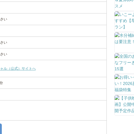
さい
さい
さい
ャル（公式）サイトへ
分