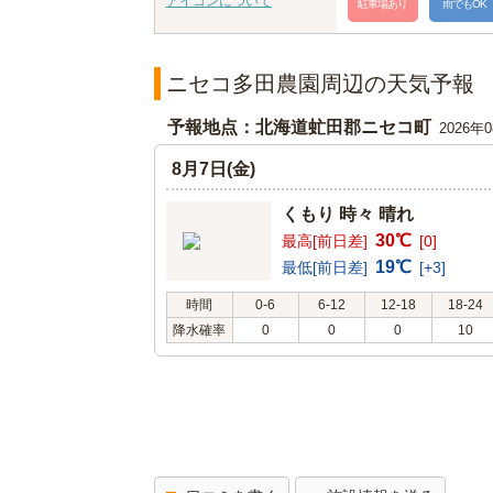
アイコンについて
駐車場あり
雨でもOK
ニセコ多田農園周辺の天気予報
予報地点：北海道虻田郡ニセコ町
2026年
8月7日(金)
くもり 時々 晴れ
30℃
最高[前日差]
[0]
19℃
最低[前日差]
[+3]
時間
0-6
6-12
12-18
18-24
降水確率
0
0
0
10