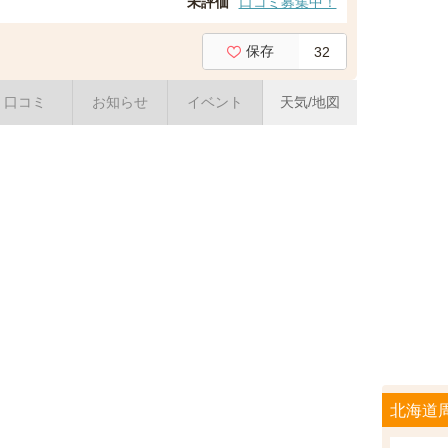
未評価
口コミ募集中！
保存
32
口コミ
お知らせ
イベント
天気/地図
北海道