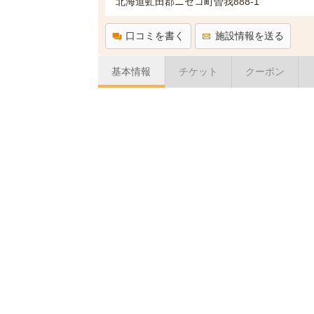
北海道虻田郡ニセコ町曽我888-1
口コミを書く
施設情報を送る
基本情報
チケット
クーポン