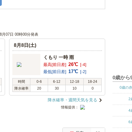
08月07日 00時00分発表
8月8日(土)
くもり 一時 雨
26℃
最高[前日差]
[-4]
17℃
最低[前日差]
[-2]
0歳から
時間
0-6
6-12
12-18
18-24
0歳の
降水確率
20
30
10
0
2
降水確率・週間天気を見る
情報提供：
4
6