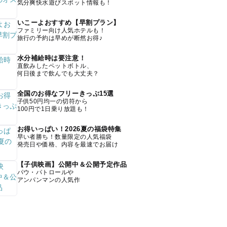
気分爽快水遊びスポット情報も！
いこーよおすすめ【早割プラン】
ファミリー向け人気ホテルも！
旅行の予約は早めが断然お得♪
水分補給時は要注意！
直飲みしたペットボトル、
何日後まで飲んでも大丈夫？
全国のお得なフリーきっぷ15選
子供50円均一の切符から
100円で1日乗り放題も！
お得いっぱい！2026夏の福袋特集
早い者勝ち！数量限定の人気福袋
発売日や価格、内容を最速でお届け
【子供映画】公開中＆公開予定作品
パウ・パトロールや
アンパンマンの人気作