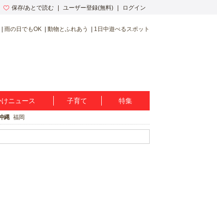
保存/あとで読む
ユーザー登録(無料)
ログイン
雨の日でもOK
動物とふれあう
1日中遊べるスポット
かけニュース
子育て
特集
沖縄
福岡