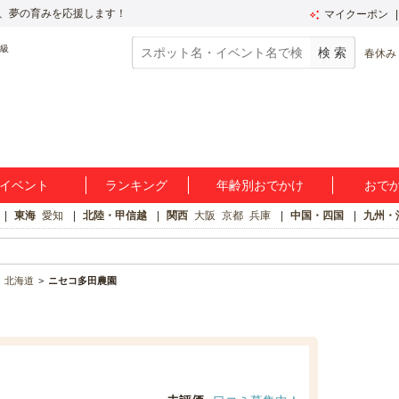
、夢の育みを応援します！
マイクーポン
春休み
イベント
ランキング
年齢別おでかけ
おで
東海
愛知
北陸・甲信越
関西
大阪
京都
兵庫
中国・四国
九州・
北海道
ニセコ多田農園