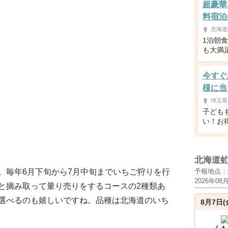
超豪華
料宿泊
北海道
1泊朝
も大満
今すぐ
様に当
埼玉県
子ども
い！お
北海道
。毎年6月下旬から7月中旬までいちご狩りを行
予報地点：
2026年08
と摘み取って量り売りをするコースの2種類あ
選べるのも嬉しいですね。品種は北海道のいち
8月7日(