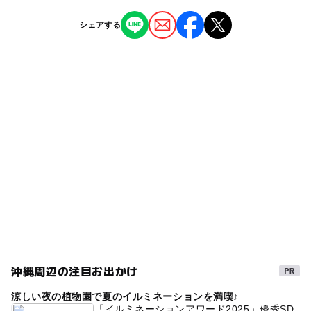
大人／1000円
駐車場料金
ー
ー
授乳室あり
託児所
ジャンル
5歳～12歳／500円
シェアする
無料
5歳以下無料
ホテル・旅館
◯
ー
雨でもOK
ベビーカーOK
（上記の金額は1日分のご利用金額です）
プールの種類：
タグ
屋外／メインプール、子供用プール、ジャグジー
ー
◯
食事持込OK
レストラン
レストランなし、売店あり
子ども料金500円以下
小学生以下添い寝無料
宿泊
プールサイドでの飲食：可（持ち込み不可）
ー
ー
売店
オムツ交換台
GW(ゴールデンウィーク)2027
雨でも楽しめる
プール用オムツ：可
（いこーよ調べ）
添い寝無料
小学生以下無料
幼児プール
雨でも遊べる
雨の日おでかけ
プール用おむつ可
雨の日でもOK
家族旅行
18歳以下無料
沖縄周辺の注目お出かけ
涼しい夜の植物園で夏のイルミネーションを満喫♪
「イルミネーションアワード2025」優秀SD