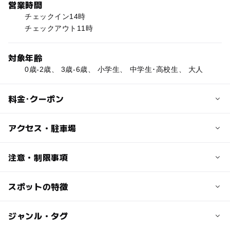
営業時間
チェックイン14時
チェックアウト11時
対象年齢
0歳-2歳、 3歳-6歳、 小学生、 中学生･高校生、 大人
料金･クーポン
子供の料金
アクセス・駐車場
プランによって異なります
交通アクセス
注意・制限事項
大人の料金
那覇空港から車で約40分
プランによって異なります
スポットの特徴
【プール情報】
駐車可能台数
営業期間：2019年3月20日～10月31日
営業時間：8:00～20:00（7,8,9月は8:00～21:00）
243台
◯
ー
駐車場あり
ジャンル・タグ
駅から近い
料金：