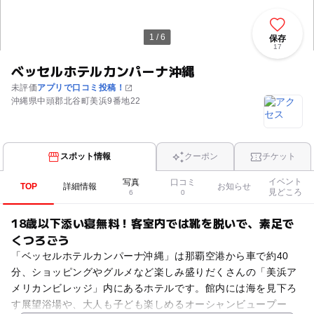
1 / 6
保存
17
ベッセルホテルカンパーナ沖縄
未評価
アプリで口コミ投稿！
沖縄県中頭郡北谷町美浜9番地22
スポット情報
クーポン
チケット
イベント
写真
口コミ
TOP
詳細情報
お知らせ
見どころ
6
0
18歳以下添い寝無料！客室内では靴を脱いで、素足で
くつろごう
「ベッセルホテルカンパーナ沖縄」は那覇空港から車で約40
分、ショッピングやグルメなど楽しみ盛りだくさんの「美浜ア
メリカンビレッジ」内にあるホテルです。館内には海を見下ろ
す展望浴場や、大人も子ども楽しめるオーシャンビュープー