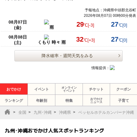
予報地点：沖縄県中頭郡北谷町
2026年08月07日 00時00分発表
08月07日
29
27
℃
[-3]
℃
[0]
雨
(金)
08月08日
32
27
℃
[+3]
℃
[0]
くもり 時々 雨
(土)
降水確率・週間天気をみる
情報提供：
オンライン
おでかけ
イベント
チケット
クーポン
イベント
おでかけ
ランキング
年齢別
特集
子育て
ニュース
全国
九州･沖縄
沖縄県
ベッセルホテルカンパーナ沖縄
九州･沖縄おでかけ人気スポットランキング