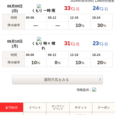
2026年08月09日 12時00分発表
08月09日
33
24
℃
[-1]
℃
[-1]
くもり 一時 雨
(日)
時間
00-06
06-12
12-18
18-24
---
---
10
30
降水確率
%
%
08月10日
31
23
くもり 時々 晴
℃
[-2]
℃
[-2]
(月)
れ
時間
00-06
06-12
12-18
18-24
10
0
10
20
降水確率
%
%
%
%
週間天気をみる
情報提供：
オンライン
おでかけ
イベント
チケット
クーポン
イベント