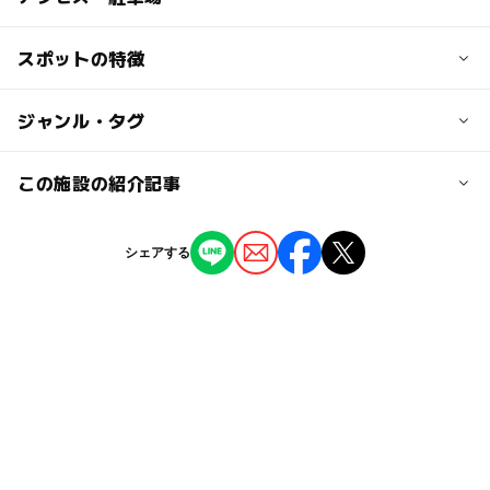
無料
交通アクセス
スポットの特徴
大人の料金
日暮里・舎人ライナー、都電荒川線「熊野前」下車、徒歩
無料
8分
ー
◯
駐車場あり
ジャンル・タグ
駅から近い
近くの駅
ー
ー
授乳室あり
託児所
ジャンル
この施設の紹介記事
東尾久三丁目駅
自然景観
公園・総合公園
ー
◯
雨でもOK
ベビーカーOK
【2025】荒川区のじゃぶじゃぶ池＆水遊び
シェアする
熊野前駅
場があるおすすめ公園3選
タグ
◯
ー
食事持込OK
レストラン
2025年6月18日
三連休
GW(ゴールデンウィーク)2027
多目的トイレ
【北千住周辺】2025年4月のおでかけにおす
ー
ー
売店
オムツ交換台
すめ！人気スポットランキング
ゴールデンウィーク
お花見2027
GW2016
2025年4月4日
水道あり
シルバーウィーク2026
無料施設
gw2015
芝生
秋のお出かけ2026
ザリガニ釣り
日暮里・舎人ライナー
トイレあり
じゃぶじゃぶ池