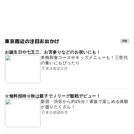
ベビーカーOK
外遊び
GW
桜お花見2027
桜
食事持込OK
ゴールデンウィーク2015
涼しい
水遊び2026
冬休み2025-2026
荒川
駅から近い
ゴールデンウィーク2016
暑い日でもOK
春休み2027
東京周辺の注目お出かけ
GW(ゴールデンウィーク)2015
都電荒川線
お誕生日や七五三、お宮参りなどのお祝いにも！
本格和食コースやキッズメニューも！三世代
ベンチあり
平成27年
芝生広場
自然体験
の集いにもぴったり
東京都足立区
夏休み2026
GW(ゴールデンウィーク)2016
☆無料招待☆秋は親子でＪリーグ観戦デビュー！
新宿・渋谷から約25分！家族で楽しめる体験
が盛りだくさん！
東京都調布市