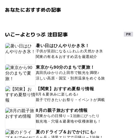
あなたにおすすめの記事
いこーよとりっぷ 注目記事
暑い日はひんやりかき氷！
子供が笑顔になる♪ふわふわ天然かき氷
関東の有名＆おすすめ店を厳選紹介
東京から90分のまちで夏旅！
真田氏ゆかりの上田市で観光を満喫♪
涼しい高原・国宝・別所温泉をめぐる旅
【関東】おすすめ夏祭り情報
8月＆夏休みに楽しめる♪
親子で行きたいお祭り・イベントが満載
8月の親子旅おすすめ情報
関東からの日帰り～1泊旅にぴったり
観光地・穴場＆避暑地や収穫体験も！
夏のドライブ＆おでかけにも♪
八ヶ岳・清里エリアで日帰り～1泊旅！