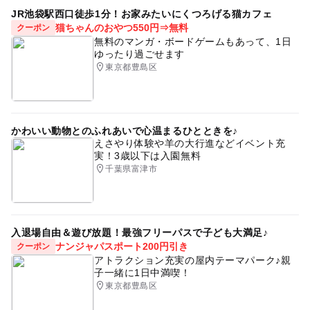
JR池袋駅西口徒歩1分！お家みたいにくつろげる猫カフェ
猫ちゃんのおやつ550円⇒無料
クーポン
無料のマンガ・ボードゲームもあって、1日
ゆったり過ごせます
東京都豊島区
かわいい動物とのふれあいで心温まるひとときを♪
えさやり体験や羊の大行進などイベント充
実！3歳以下は入園無料
千葉県富津市
入退場自由＆遊び放題！最強フリーパスで子ども大満足♪
ナンジャパスポート200円引き
クーポン
アトラクション充実の屋内テーマパーク♪親
子一緒に1日中満喫！
東京都豊島区