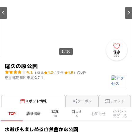
1 / 10
保存
376
尾久の原公園
4.1
（幼児
4.2
小学生
4.0
）
5
件
東京都荒川区東尾久7-1
スポット情報
クーポン
チケット
イベント
写真
口コミ
TOP
詳細情報
お知らせ
見どころ
10
5
水遊びも楽しめる自然豊かな公園