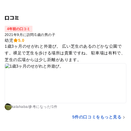
口コミ
4年前の口コミ
2021年9月に訪問
/
1歳の男の子
幼児
5.0
1歳3ヶ月のせがれと外遊び。 広い芝生のあるのどかな公園で
す。裸足で芝生を歩ける場所は貴重ですね。 駐車場は有料で、
芝生の広場からは少し距離があります。
katahaba
/
参考に
なった!
1件
5件の口コミをもっと見る