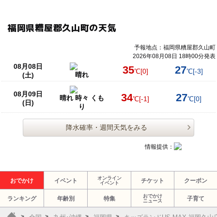
福岡県糟屋郡久山町の天気
予報地点：福岡県糟屋郡久山町
2026年08月08日 18時00分発表
08月08日
35
27
℃
[0]
℃
[-3]
晴れ
(土)
08月09日
34
27
晴れ 時々 くも
℃
[-1]
℃
[0]
(日)
り
降水確率・週間天気をみる
情報提供：
オンライン
おでかけ
イベント
チケット
クーポン
イベント
おでかけ
ランキング
年齢別
特集
子育て
ニュース