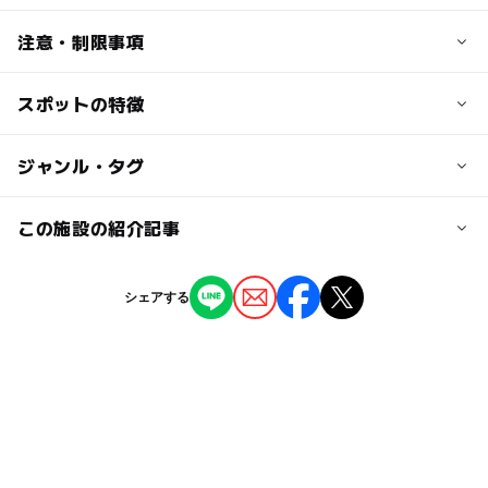
【絶対お得！】事前チケット
～平日～
近くの駅
注意・制限事項
0歳：無料
土井駅
1歳～小学生：遊び放題1,100円→900円
スポットの特徴
※Web事前購入チケットとその他割引(手帳割引・割引ク
舞松原駅
ーポン等)は併用不可となっております。
～休日～
※ご入場の際【利用規約及び免責事項の同意】が必須とな
0歳：無料
◯
ー
駐車場あり
ジャンル・タグ
駅から近い
ります。
1歳～小学生：3時間プラン1,600円→1,500円
香椎神宮駅
免責事項の同意は、【キッズランドUS公式LINEのリッチ
◯
ー
授乳室あり
託児所
ジャンル
この施設の紹介記事
メニュー】からご確認、または【店舗カウンター】にて確
大人の料金
駐車可能台数
認の実施をさせていただきます。
室内遊び場
アミューズメント
【絶対お得！】事前チケット
◯
◯
雨でもOK
ベビーカーOK
4,200台
※最新の営業状況(定休日、時短、臨時休業)は弊社ホーム
体育館3つ分の広さに！ 福岡の室内遊園地
保護者様料金:全日800円
シェアする
ページの各店舗ページをご確認ください。
「キッズランドUS MAX」がリニューアルO
タグ
PEN
※お子様の安全管理は保護者様(18歳以上)にお願いしてお
◯
ー
食事持込OK
レストラン
駐車場料金
2025年2月7日
ります。
自然体験
11歳
飲食
us
ゲーム
屋内
無料
※未就学児の年齢確認できる物をご持参ください。確認さ
ー
◯
売店
オムツ交換台
雑誌
漫画
ママ友
寒い日でもOK・屋内施設
せていただく場合がございます。
駐車場詳細
※0歳のお子様は無料です。保護者様チケットをご購入下
暑い
設備
雨の日OK
5歳
安全
駐車料金：無料
さい。
子供の遊び場
親も楽しめる
雨
山田
車