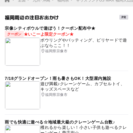
全国
九州･沖縄
福岡県
キッズランドUS MAX 福岡久山
福岡周辺の注目お出かけ
宗像シティボウルで遊ぼう！クーポン配布中★
★いこーよ限定クーポン★
クーポン
ボウリングやバッティング、ビリヤードで遊
ぶならここ！！
福岡県宗像市
7/18グランドオープン！雨も暑さもOK！大型屋内施設
遊び満載♪クレーンゲーム、カプセルトイ、
キッズスペースなど
福岡県宗像市
雨でも快適に遊べる☆地域最大級のクレーンゲーム台数♪
穫れるから楽しい！小さい子供も遊べるクレ
ーンゲーム商店街☆