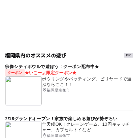
詳細は子どもの室内遊び場キッズランドUSのホームペー
持ち込み
マッサージチェア
施設
ジをご覧ください。
屋内アスレチック
未就学
マッサージチェアあり
6歳
いこーよ
ベビー
雨でも遊べる
朝から遊べる
寒い
0歳
12歳
団体
家族
休み
4歳
エアー
7歳
9歳
午後から遊べる
福岡県内のオススメの遊び
1歳
福岡
ゲームコーナー
食事持込OK
宗像シティボウルで遊ぼう！クーポン配布中★
★いこーよ限定クーポン★
クーポン
春休み2027
屋内遊び場
キッズユーエスランド
ボウリングやバッティング、ビリヤードで遊
ぶならここ！！
三連休
キッズ
室内施設
保育園
10歳
福岡県宗像市
トランポリン
雨でも楽しめる
2歳
お出かけ
年末年始
九州
友達
GW
ママ友あつまる
7/18グランドオープン！家族で楽しめる遊びが勢ぞろい
駐車場無料
こども
雨の日おすすめ
休日
全天候OK！クレーンゲーム、10円キャッチ
ャー、カプセルトイなど
駐車場あり
室内遊技場
お子様
夏休み2026
福岡県宗像市