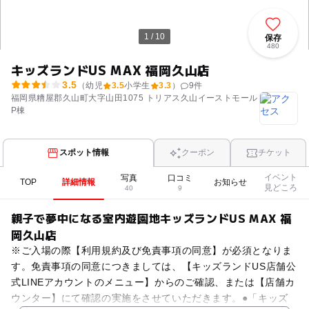
1 / 10
保存
480
キッズランドUS MAX 福岡久山店
3.5
（幼児
3.5
小学生
3.3
）
9
件
福岡県糟屋郡久山町大字山田1075 トリアス久山イーストモール
P棟
スポット情報
クーポン
チケット
イベント
写真
口コミ
TOP
詳細情報
お知らせ
見どころ
40
9
親子で夢中になる室内遊園地キッズランドUS MAX 福
岡久山店
※ご入場の際【利用規約及び免責事項の同意】が必須となりま
す。免責事項の同意につきましては、【キッズランドUS店舗公
式LINEアカウントのメニュー】からのご確認、または【店舗カ
ウンター】にて確認の実施をさせていただきます。●「キッズ