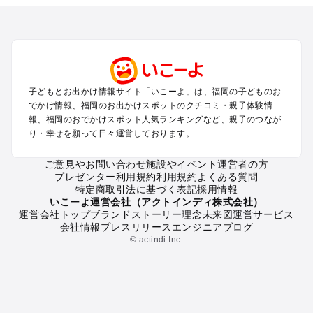
を探す
北九州（小倉・門司・八幡）・下関のプールお出かけ
福岡市（博多・天神・海の中道）のプールお出かけ
久留米・筑前・原鶴・筑後川のプールお出かけ
柳川・八女・筑後のプールお出かけ
糸島・前原のプールお出かけ
子どもとお出かけ情報サイト「いこーよ」は、福岡の子どものお
太宰府・宗像のプールお出かけ
でかけ情報、福岡のお出かけスポットのクチコミ・親子体験情
報、福岡のおでかけスポット人気ランキングなど、親子のつなが
福岡の定番お出かけスポット
り・幸せを願って日々運営しております。
福岡の遊園地
ご意見やお問い合わせ
施設やイベント運営者の方
福岡の動物園
プレゼンター利用規約
利用規約
よくある質問
福岡のバーベキュー
特定商取引法に基づく表記
採用情報
福岡の釣り
いこーよ運営会社（アクトインディ株式会社）
運営会社トップ
ブランドストーリー
理念
未来図
運営サービス
福岡の牧場
会社情報
プレスリリース
エンジニアブログ
福岡のプール
© actindi Inc.
福岡のアスレチック
福岡の公園・総合公園
福岡の観光