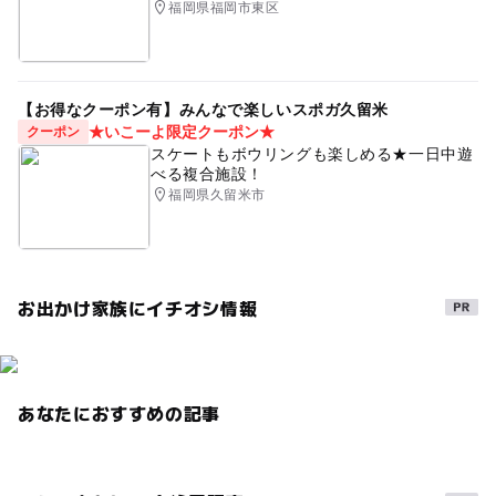
福岡県福岡市東区
ベビーカーOK
GW(ゴールデンウィーク)2027
室内遊園地
小学生
室内
雨の日おでかけ
【お得なクーポン有】みんなで楽しいスポガ久留米
★いこーよ限定クーポン★
クーポン
スケートもボウリングも楽しめる★一日中遊
べる複合施設！
福岡県久留米市
お出かけ家族にイチオシ情報
あなたにおすすめの記事