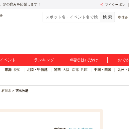
、夢の育みを応援します！
マイクーポン
春休み
イベント
ランキング
年齢別おでかけ
おで
東海
愛知
北陸・甲信越
関西
大阪
京都
兵庫
中国・四国
九州・
石川県
西出牧場