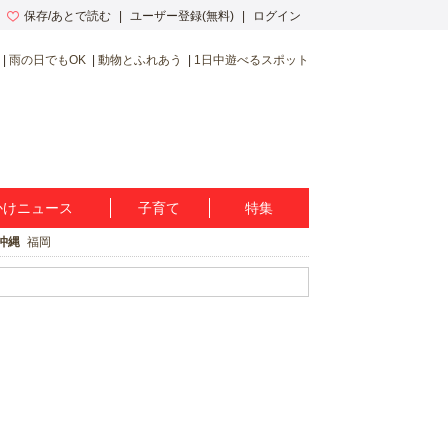
保存/あとで読む
ユーザー登録(無料)
ログイン
雨の日でもOK
動物とふれあう
1日中遊べるスポット
かけニュース
子育て
特集
沖縄
福岡