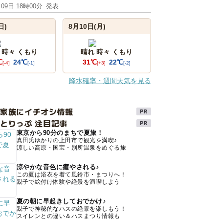
月09日 18時00分
発表
日)
8月10日(月)
 時々 くもり
晴れ 時々 くもり
℃
24℃
31℃
22℃
[-4]
[-1]
[+3]
[-2]
降水確率・週間天気を見る
け家族にイチオシ情報
とりっぷ 注目記事
東京から90分のまちで夏旅！
真田氏ゆかりの上田市で観光を満喫♪
涼しい高原・国宝・別所温泉をめぐる旅
涼やかな音色に癒やされる♪
この夏は浴衣を着て風鈴市・まつりへ！
親子で絵付け体験や絶景を満喫しよう
夏の朝に早起きしておでかけ♪
親子で神秘的なハスの絶景を楽しもう！
スイレンとの違い＆ハスまつり情報も