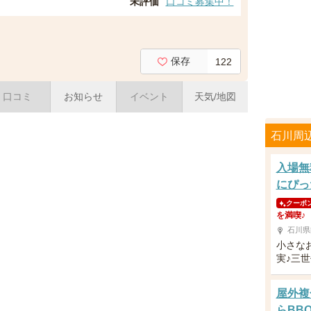
未評価
口コミ募集中！
保存
122
口コミ
お知らせ
イベント
天気/地図
石川周
入場無
にぴっ
クーポ
を満喫♪
石川県
小さな
実♪三
屋外複
らBBQ