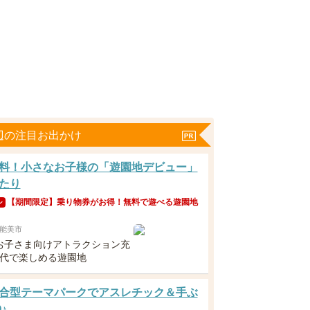
辺の注目お出かけ
料！小さなお子様の「遊園地デビュー」
たり
【期間限定】乗り物券がお得！無料で遊べる遊園地
ン
能美市
お子さま向けアトラクション充
世代で楽しめる遊園地
合型テーマパークでアスレチック＆手ぶ
♪