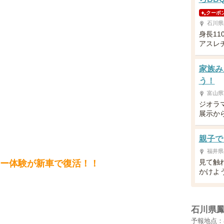
クーポ
石川県
身長11
アスレ
家族み
う！
富山県
ジオラ
展示か
親子で
福井県
見て触
ター体験が新車で復活！！
かけよう
石川県
予報地点：