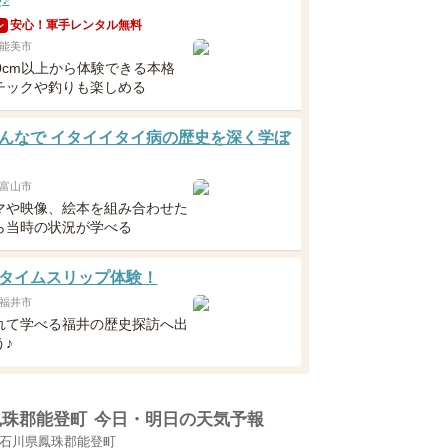
安心！軍手レンタル無料
ン
能美市
0cm以上から体験できる本格
チックや釣りも楽しめる
んなで イタイイタイ病の歴史を深く学ぼ
富山市
マや映像、絵本を組み合わせた
ら当時の状況が学べる
タイムスリップ体験！
福井市
れて学べる福井の歴史探訪へ出
♪
鳳珠郡能登町
今日・明日の天気予報
石川県鳳珠郡能登町