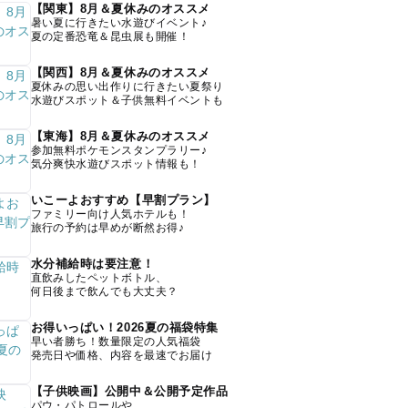
【関東】8月＆夏休みのオススメ
暑い夏に行きたい水遊びイベント♪
夏の定番恐竜＆昆虫展も開催！
【関西】8月＆夏休みのオススメ
夏休みの思い出作りに行きたい夏祭り
水遊びスポット＆子供無料イベントも
【東海】8月＆夏休みのオススメ
参加無料ポケモンスタンプラリー♪
気分爽快水遊びスポット情報も！
いこーよおすすめ【早割プラン】
ファミリー向け人気ホテルも！
旅行の予約は早めが断然お得♪
水分補給時は要注意！
直飲みしたペットボトル、
何日後まで飲んでも大丈夫？
お得いっぱい！2026夏の福袋特集
早い者勝ち！数量限定の人気福袋
発売日や価格、内容を最速でお届け
【子供映画】公開中＆公開予定作品
パウ・パトロールや