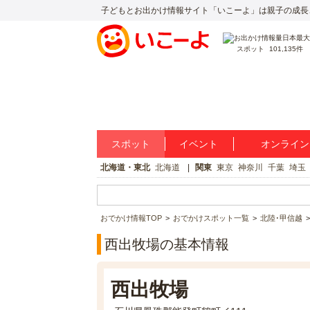
子どもとお出かけ情報サイト「いこーよ」は親子の成長
スポット
101,135件
スポット
イベント
オンライン
北海道・東北
北海道
関東
東京
神奈川
千葉
埼玉
おでかけ情報TOP
おでかけスポット一覧
北陸･甲信越
西出牧場の基本情報
西出牧場