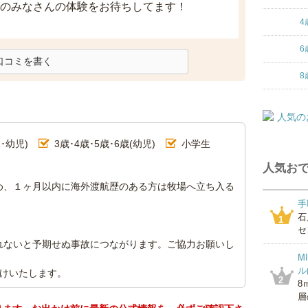
のみなさんの体験をお待ちしてます！
4
6
口コミを書く
8
･幼児)
3歳･4歳･5歳･6歳(幼児)
小学生
人気おで
め、１ヶ月以内に海外渡航歴のある方は牧場へ立ち入る
手
石
1
セ
れないと予期せぬ事故につながります。ご協力お願いし
M
ル
受けいたします。
2
8
層