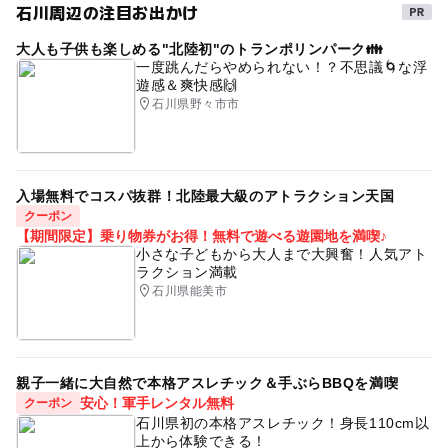
石川周辺の注目お出かけ
BBQ
雨の日おでかけ
北陸3県お出かけ
大人も子供も楽しめる"北陸初"のトランポリンパーク👪
駐車場あり
火起こし
北陸3県
春休み2027
一度跳んだらやめられない！？不思議🌀な浮
遊感＆爽快感🙌
加賀
朝から遊べる
秋の味覚狩り
北陸遊び場
石川県野々市市
野外体験
福井県)
バーベキュー(BBQ)
北陸3県遊び場
北陸3県子連れ
午後から遊べる
入場無料でコスパ抜群！北陸最大級のアトラクション天国
屋外遊び場
夏休み2015
アウトドア
クーポン
【期間限定】乗り物券がお得！無料で遊べる遊園地を満喫♪
秋のお出かけ2026
体験
小さな子どもから大人まで大興奮！人気アト
ラクション満載
バーベキューができる味覚狩り
雨の日でもOK
石川県能美市
夏休み2014
親子一緒に大自然で本格アスレチック＆手ぶらBBQを満喫
安心！軍手レンタル無料
クーポン
石川県初の本格アスレチック！身長110cm以
上から体験できる！