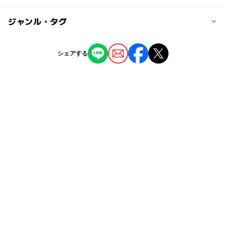
北陸自動車道片山津I.C.より車で15分
加賀I.C.より車で20分
◯
ー
駐車場あり
ジャンル・タグ
駅から近い
大人の料金
ぶどう狩り860円～1080円
近くの駅
ー
ー
授乳室あり
託児所
ジャンル
古代の火起こし・ピザ焼き一人1500円
シェアする
動橋駅
石窯ピザ焼き一枚1000円
果物狩り・収穫体験
◯
◯
雨でもOK
ベビーカーOK
加賀温泉駅
タグ
◯
ー
食事持込OK
レストラン
シルバーウィーク2026
レジャー施設
粟津駅
◯
◯
売店
オムツ交換台
味覚狩り・収穫体験
野外遊び場
レジャー
駐車可能台数
雨でも遊べる
北陸(富山県
旅行
50台
2014年夏休み特集
北陸
北陸子連れ
夏休み2016
駐車場料金
GW(ゴールデンウィーク)2027
収穫体験
夏休み2026
無料
室内
石川県
北陸お出かけ
ブドウ狩り
ぶどう狩り
味覚狩り
ドライブ
雨でも楽しめる