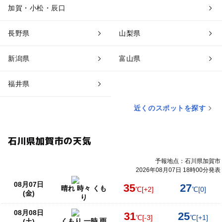
加賀・小松・辰口
長野県
山梨県
新潟県
富山県
福井県
近くのスポットを探す
石川県加賀市の天気
予報地点：石川県加賀市
2026年08月07日 18時00分発表
08月07日
35
27
晴れ 時々 くも
℃
[+2]
℃
[0]
(金)
り
08月08日
31
25
℃
[-3]
℃
[+1]
くもり 一時 雨
(土)