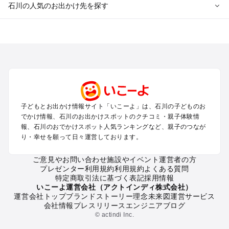
石川の人気のお出かけ先を探す
石川のエリアからプール子ども連れのお出かけスポット
を探す
金沢・羽咋のプールお出かけ
加賀・小松・辰口のプールお出かけ
輪島・珠洲・能登のプールお出かけ
白山周辺のプールお出かけ
和倉・七尾のプールお出かけ
子どもとお出かけ情報サイト「いこーよ」は、石川の子どものお
でかけ情報、石川のお出かけスポットのクチコミ・親子体験情
石川の定番お出かけスポット
報、石川のおでかけスポット人気ランキングなど、親子のつなが
り・幸せを願って日々運営しております。
石川の遊園地
石川の動物園
ご意見やお問い合わせ
施設やイベント運営者の方
石川のバーベキュー
プレゼンター利用規約
利用規約
よくある質問
石川の釣り
特定商取引法に基づく表記
採用情報
石川の牧場
いこーよ運営会社（アクトインディ株式会社）
運営会社トップ
ブランドストーリー
理念
未来図
運営サービス
石川のプール
会社情報
プレスリリース
エンジニアブログ
石川のアスレチック
© actindi Inc.
石川の公園・総合公園