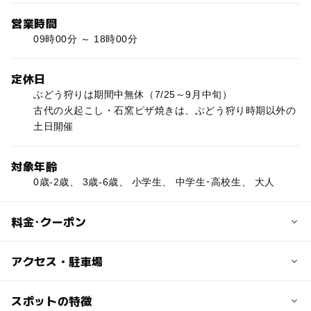
営業時間
09時00分 ～ 18時00分
定休日
ぶどう狩りは期間中無休（7/25～9月中旬）
古代の火起こし・石窯ピザ焼きは、ぶどう狩り時期以外の
土日開催
対象年齢
0歳-2歳、 3歳-6歳、 小学生、 中学生･高校生、 大人
料金･クーポン
子供の料金
アクセス・駐車場
ぶどう狩り430円～650円
古代の火起こし・ピザ焼き一人1500円
交通アクセス
スポットの特徴
石窯ピザ焼き一枚1000円