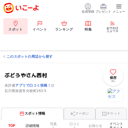
会員登録
プレゼント
メニュー
おでかけ
スポット
イベント
ランキング
特集
ニュース
このスポットの周辺から探す
ぶどうやさん西村
保存
61
未評価
アプリで口コミ投稿！
石川県加賀市分校町263-5
スポット情報
クーポン
チケット
イベント
写真
口コミ
TOP
詳細情報
お知らせ
見どころ