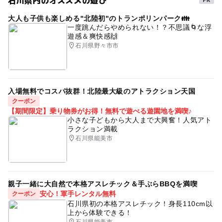
大人も子供も楽しめる"北陸初"のトランポリンパーク👪
一度跳んだらやめられない！？不思議🌀な浮
遊感＆爽快感🙌
石川県野々市市
入場無料でコスパ抜群！北陸最大級のアトラクション天国
クーポン
【期間限定】乗り物券がお得！無料で遊べる遊園地を満喫♪
小さな子どもから大人まで大興奮！人気アト
ラクション満載
石川県能美市
親子一緒に大自然で本格アスレチック＆手ぶらBBQを満喫
安心！軍手レンタル無料
クーポン
石川県初の本格アスレチック！身長110cm以
上から体験できる！
石川県能美市