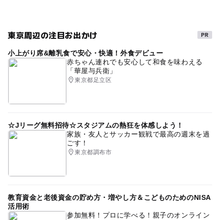
ゴールデンウィーク2015
0円お出かけ
節約子連れ
つくばエクスプレス(埼玉県)
冬休み2025-2026
節約
東京周辺の注目お出かけ
食事持込OK
GW
1日中遊べるスポット
外遊び
小上がり席&離乳食で安心・快適！外食デビュー
自然体験
つくばエクスプレス(東京都)
赤ちゃん連れでも安心して和食を味わえる
「華屋与兵衛」
1日中楽しめる施設
GW(ゴールデンウィーク)2015
東京都足立区
散歩
節約遊び場
ベビーカーOK
0円遊び場
節約でおでかけ
つくばエクスプレス
花畑
☆Jリーグ無料招待☆スタジアムの熱狂を体感しよう！
GW(ゴールデンウィーク)2027
東武伊勢崎線(埼玉県)
家族・友人とサッカー観戦で最高の週末を過
ごす！
GW(ゴールデンウィーク)2016
夏休み2026
東京都調布市
午後から遊べる
ゴールデンウィーク2016
教育資金と老後資金の貯め方・増やし方＆こどものためのNISA
活用術
参加無料！プロに学べる！親子のオンライン