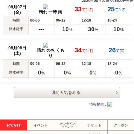
2026年08月07日 06時00分発表
08月07日
33
25
℃
[+2]
℃
[+3]
晴れ 一時 雨
(金)
時間
00-06
06-12
12-18
18-24
---
10
30
10
降水確率
%
%
%
08月08日
34
26
晴れ のち くも
℃
[+1]
℃
[0]
(土)
り
時間
00-06
06-12
12-18
18-24
0
0
0
0
降水確率
%
%
%
%
週間天気をみる
情報提供：
オンライン
おでかけ
イベント
チケット
クーポン
イベント