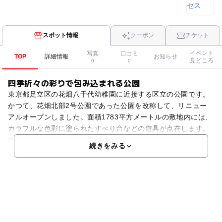
スポット情報
クーポン
チケット
イベント
写真
口コミ
TOP
詳細情報
お知らせ
見どころ
0
0
四季折々の彩りで包み込まれる公園
東京都足立区の花畑八千代幼稚園に近接する区立の公園です。
かつて、花畑北部2号公園であった公園を改称して、リニュー
アルオープンしました。面積1783平方メートルの敷地内には、
カラフルな色彩に塗られたすべり台などの遊具が点在します。
公園の周囲には花壇が整備され、四季折々の彩りで、公園
続きをみる