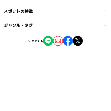
無料
交通アクセス
スポットの特徴
大人の料金
つくばエクスプレス「六町」駅より徒歩33分
無料
ー
ー
駐車場あり
ジャンル・タグ
駅から近い
近くの駅
谷塚駅
ー
ー
授乳室あり
託児所
ジャンル
シェアする
公園・総合公園
ー
◯
雨でもOK
ベビーカーOK
六町駅
タグ
◯
ー
食事持込OK
レストラン
八潮駅
秋のお出かけ2026
0円スポット
GW2016
三連休
ー
ー
売店
オムツ交換台
駐車場詳細
gw2015
節約お出かけ
平成27年
タダでお出かけ
なし
1日遊べるスポット
春休み2027
シルバーウィーク2026
ゴールデンウィーク
節約おでかけ
無料施設
東武伊勢崎線