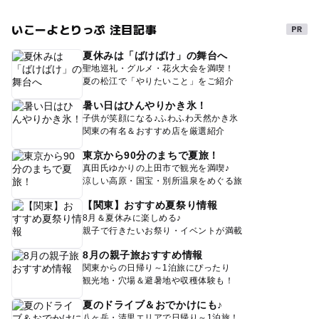
いこーよとりっぷ 注目記事
夏休みは「ばけばけ」の舞台へ
聖地巡礼・グルメ・花火大会を満喫！
夏の松江で「やりたいこと」をご紹介
暑い日はひんやりかき氷！
子供が笑顔になる♪ふわふわ天然かき氷
関東の有名＆おすすめ店を厳選紹介
東京から90分のまちで夏旅！
真田氏ゆかりの上田市で観光を満喫♪
涼しい高原・国宝・別所温泉をめぐる旅
【関東】おすすめ夏祭り情報
8月＆夏休みに楽しめる♪
親子で行きたいお祭り・イベントが満載
8月の親子旅おすすめ情報
関東からの日帰り～1泊旅にぴったり
観光地・穴場＆避暑地や収穫体験も！
夏のドライブ＆おでかけにも♪
八ヶ岳・清里エリアで日帰り～1泊旅！