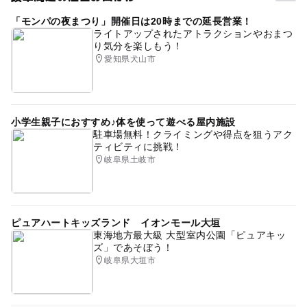
屋内施設
0円お出かけ
2014年夏休み特集
「モンパの夜まつり」開催日は20時までの延長営業！
午後から遊べる
春休み2027
節約子連れ
ライトアップされたアトラクションやおまつ
り気分を楽しもう！
医学・医療を学ぶ
GW(ゴールデンウィーク)2027
愛知県犬山市
駐車場あり
夏休み2016
科学館・博物館
節約お出かけ
GW2016
節約おでかけ
小学生親子におすすめ♪体を使って遊べる屋内施設
暑い日でもOK
節約でおでかけ
駐車場無料！クライミングや得点を狙うアク
ティビティに挑戦！
ゴールデンウィーク2015
屋内遊び場
岐阜県土岐市
夏休み自由研究
夏休み2026
春休みおでかけ
節約
タダでお出かけ
寒くても楽しめる
寒い日でもOK
ピュアハートキッズランド イオンモール大垣
駐車場無料
シルバーウィーク2026
三連休
遊び場
東海地方最大級 大型室内公園「ピュアキッ
ズ」であそぼう！
無料で遊べる
ゴールデンウィーク2016
岐阜県大垣市
おむつ交換台あり
0円遊び場
寒い日
夏休み2015
梅雨
朝から遊べる
ゴールデンウィーク
学習施設