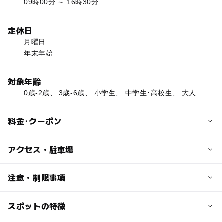
09時00分 ～ 16時30分
定休日
月曜日
年末年始
対象年齢
0歳-2歳、 3歳-6歳、 小学生、 中学生･高校生、 大人
料金･クーポン
子供の料金
アクセス・駐車場
無料
交通アクセス
注意・制限事項
大人の料金
車の場合：東海北陸自動車道一宮木曽川ICから9ｋm
無料
電車の場合：JR東海道本線尾張一宮駅からタクシーで25
スポットの特徴
無料観覧日あり：○
分
医学・医療を学ぶ：○