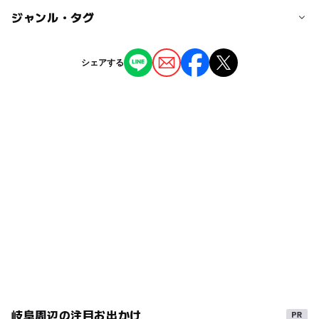
植物・農作物を学ぶ：○
◯
ー
駐車場あり
ジャンル・タグ
駅から近い
近くの駅
市民公園前駅
ー
ー
授乳室あり
託児所
ジャンル
シェアする
博物館・科学館
各務原市役所前駅
◯
◯
雨でもOK
ベビーカーOK
タグ
新那加駅
ー
ー
食事持込OK
レストラン
ミュージアム
雨でもOK
遊びと学び
駐車可能台数
◯
◯
売店
オムツ交換台
冬休み2025-2026
雨でも遊べる
植物・農作物を学ぶ
60台
室内
GW(ゴールデンウィーク)2016
夏休み2014
駐車場料金
平成27年
雨の日でもOK
歴史文化
無料
GW(ゴールデンウィーク)2015
雨の日おでかけ
秋のお出かけ2026
雨のお出かけ
0円スポット
GW
ベビーカーOK
無料施設
室内施設
岐阜周辺の注目お出かけ