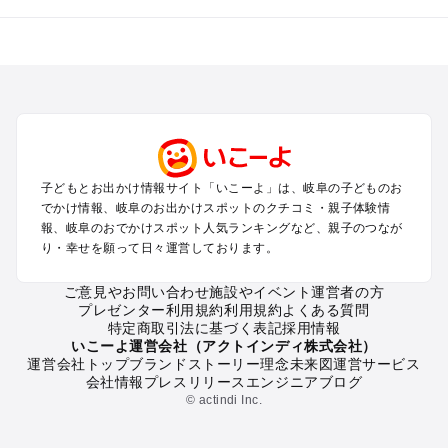
岐阜のエリアからプール子ども連れのお出かけスポット
を探す
犬山・一宮・小牧・瀬戸・各務原・尾張のプールお出かけ
岐阜・大垣・関ケ原・養老のプールお出かけ
恵那・中津川・多治見・可児・美濃加茂のプールお出かけ
高山・下呂・飛騨・奥飛騨周辺のプールお出かけ
郡上・美濃・関のプールお出かけ
子どもとお出かけ情報サイト「いこーよ」は、岐阜の子どものお
木曽路・木曽周辺のプールお出かけ
でかけ情報、岐阜のお出かけスポットのクチコミ・親子体験情
白川郷のプールお出かけ
報、岐阜のおでかけスポット人気ランキングなど、親子のつなが
り・幸せを願って日々運営しております。
岐阜の定番お出かけスポット
ご意見やお問い合わせ
施設やイベント運営者の方
岐阜の遊園地
プレゼンター利用規約
利用規約
よくある質問
岐阜の動物園
特定商取引法に基づく表記
採用情報
岐阜のバーベキュー
いこーよ運営会社（アクトインディ株式会社）
運営会社トップ
ブランドストーリー
理念
未来図
運営サービス
岐阜の釣り
会社情報
プレスリリース
エンジニアブログ
岐阜の牧場
© actindi Inc.
岐阜のプール
岐阜のアスレチック