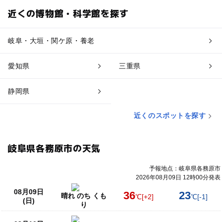
近くの博物館・科学館を探す
岐阜・大垣・関ケ原・養老
愛知県
三重県
静岡県
近くのスポットを探す
岐阜県各務原市の天気
予報地点：岐阜県各務原市
2026年08月09日 12時00分発表
08月09日
36
23
晴れ のち くも
℃
[+2]
℃
[-1]
(日)
り