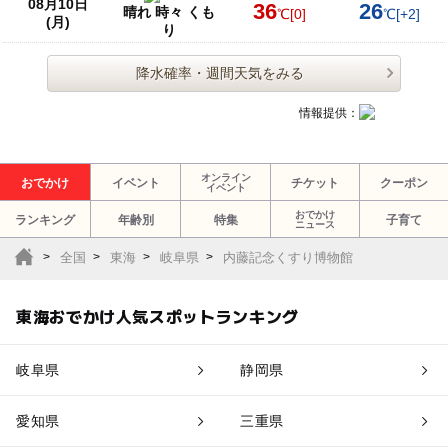
08月10日
36
26
晴れ 時々 くも
℃
[0]
℃
[+2]
(月)
り
降水確率・週間天気をみる
情報提供：
オンライン
おでかけ
イベント
チケット
クーポン
イベント
おでかけ
ランキング
年齢別
特集
子育て
ニュース
全国
東海
岐阜県
内藤記念くすり博物館
東海おでかけ人気スポットランキング
岐阜県
静岡県
愛知県
三重県