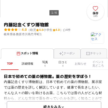
1 / 6
保存
185
内藤記念くすり博物館
4.0
（幼児
4.0
小学生
4.0
）
4
件
岐阜県各務原市川島竹早町1
スポット情報
クーポン
チケット
イベント
写真
口コミ
TOP
詳細情報
お知らせ
見どころ
6
4
日本で初めての薬の博物館。薬の歴史を学ぼう！
内藤記念くすり博物館は、日本で初めての薬の博物館。展示室
では薬の歴史を詳しく解説しています。健康で長生きしたい、
そんな人々の願いを助けるお薬。こちらでは昔の人がどんな材
料から、どんな方法で薬を作っていたかを詳しく知ることがで
きます。また、これらの薬を作るうえで一緒に発達した技術に
続きをみる