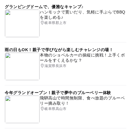
グランピングドームで、優雅なキャンプ♪
無料観覧日あり
雨でも楽しめる
ハンモックで寛いだり、気軽に手ぶらでBBQ
を楽しめる♪
夏休み・自由研究2026
gw2015
節約遊び場
岐阜県郡上市
雨の日もOK！親子で学びながら楽しむチャレンジの場！
本物のショベルカーの操縦に挑戦！上手くボ
ールをすくえるかな？
滋賀県長浜市
今年グランドオープン！親子で夢中のブルーベリー体験
飛騨高山で時間無制限、食べ放題のブルーベ
リー摘み取り！
岐阜県高山市