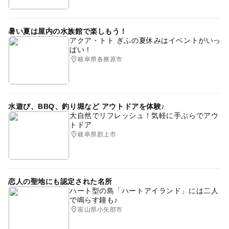
ゴールデンウィーク2015
ベビーカーOK
暑い夏は屋内の水族館で楽しもう！
中学生向け体験イベントあり
節約遊び場
アクア・トト ぎふの夏休みはイベントがいっ
ぱい！
寒い日でもOK
雨の日でもOK
2014年夏休み特集
岐阜県各務原市
自然体験
雨のお出かけ
ゴールデンウィーク2016
遊び場
夏休み2026
春休み2027
無料施設
水遊び、BBQ、釣り堀など アウトドアを体験♪
GW(ゴールデンウィーク)2016
節約おでかけ
大自然でリフレッシュ！気軽に手ぶらでアウ
トドア
節約でおでかけ
学習施設
カブトムシ
岐阜県郡上市
恋人の聖地にも認定された名所
ハート型の島「ハートアイランド」には二人
で鳴らす鐘も♪
富山県小矢部市