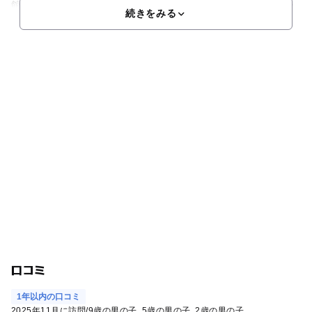
館内に３ケ所ある記念スタンプも要チェック！楽しかった思い
続きをみる
口コミ
1年以内の口コミ
2025年11月に訪問
/
9歳の男の子
5歳の男の子
2歳の男の子