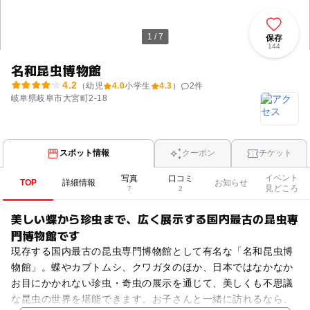
1 / 7
保存
144
名和昆虫博物館
4.2
（幼児
4.0
小学生
4.3
）
2
件
岐阜県岐阜市大宮町2-18
スポット情報
クーポン
チケット
イベント
写真
口コミ
TOP
詳細情報
お知らせ
見どころ
7
2
美しい蝶から珍虫まで、広く展示する国内最古の昆虫専
門博物館です
現存する国内最古の昆虫専門博物館として有名な「名和昆虫博
物館」。蝶やカブトムシ、クワガタのほか、日本ではなかなか
お目にかかれない珍虫・奇虫の展示を通じて、美しくも不思議
な昆虫の世界を堪能できます。お子さんと一緒に訪れるなら、