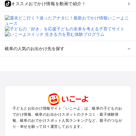
オススメおでかけ情報を動画で紹介！
岐阜の人気のお出かけ先を探す
岐阜のエリアからプール子ども連れのお出かけスポット
を探す
犬山・一宮・小牧・瀬戸・各務原・尾張のプールお出かけ
岐阜・大垣・関ケ原・養老のプールお出かけ
恵那・中津川・多治見・可児・美濃加茂のプールお出かけ
高山・下呂・飛騨・奥飛騨周辺のプールお出かけ
郡上・美濃・関のプールお出かけ
子どもとお出かけ情報サイト「いこーよ」は、岐阜の子どものお
木曽路・木曽周辺のプールお出かけ
でかけ情報、岐阜のお出かけスポットのクチコミ・親子体験情
白川郷のプールお出かけ
報、岐阜のおでかけスポット人気ランキングなど、親子のつなが
り・幸せを願って日々運営しております。
岐阜の定番お出かけスポット