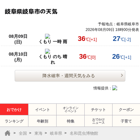
岐阜県岐阜市の天気
予報地点：岐阜県岐阜市
2026年08月09日 18時00分発表
08月09日
36
27
℃
[+1]
℃
[-2]
くもり 一時 雨
(日)
08月10日
36
26
くもり のち 晴
℃
[0]
℃
[+1]
(月)
れ
降水確率・週間天気をみる
情報提供：
オンライン
おでかけ
イベント
チケット
クーポン
イベント
おでかけ
ランキング
年齢別
特集
子育て
ニュース
全国
東海
岐阜県
名和昆虫博物館