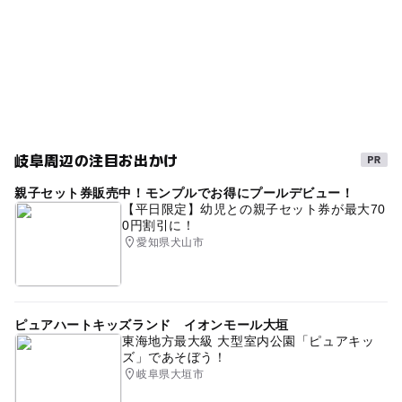
0円スポット
冬休み2025-2026
名鉄名古屋本線(岐阜県)
体験型イベント
雨でも遊べる
雨でもOK
虫・昆虫を学ぶ
春休みおでかけ
GW(ゴールデンウィーク)2027
屋内施設
科学館・博物館
シルバーウィーク2026
岐阜周辺の注目お出かけ
夏休み自由研究
梅雨
寒い日
午後から遊べる
親子セット券販売中！モンプルでお得にプールデビュー！
夏休み・自由研究2026
雨でも楽しめる
節約子連れ
【平日限定】幼児との親子セット券が最大70
0円割引に！
秋のお出かけ2026
暑い日でもOK
夏休み2014
愛知県犬山市
GW
0円お出かけ
小学生向け体験イベントあり
室内
平成27年
遊びと学び
節約
駐車場あり
ピュアハートキッズランド イオンモール大垣
GW2016
節約お出かけ
名鉄名古屋本線
三連休
東海地方最大級 大型室内公園「ピュアキッ
ズ」であそぼう！
寒くても楽しめる
ゴールデンウィーク
gw2015
岐阜県大垣市
0円遊び場
GW(ゴールデンウィーク)2015