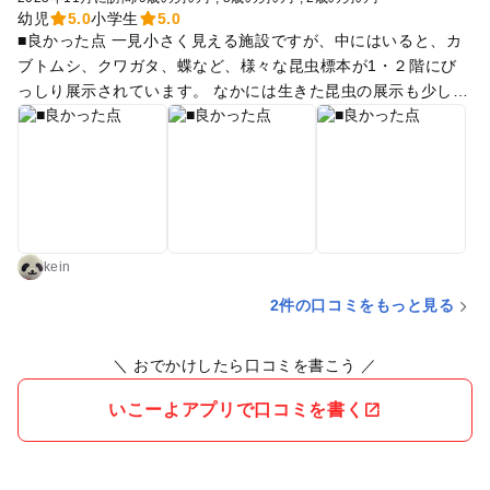
幼児
5.0
小学生
5.0
■良かった点 一見小さく見える施設ですが、中にはいると、カ
ブトムシ、クワガタ、蝶など、様々な昆虫標本が1・２階にび
っしり展示されています。 なかには生きた昆虫の展示も少しあ
ります。 クイズなどもあり、子供と一つずつみていると小一時
間は過ごせます。
kein
2件の口コミをもっと見る
＼ おでかけしたら口コミを書こう ／
いこーよアプリで口コミを書く