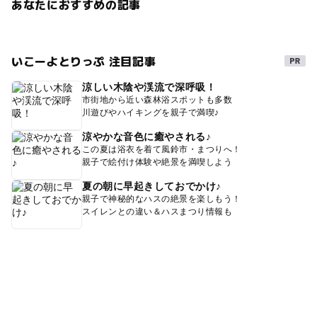
あなたにおすすめの記事
いこーよとりっぷ 注目記事
涼しい木陰や渓流で深呼吸！
市街地から近い森林浴スポットも多数
川遊びやハイキングを親子で満喫♪
涼やかな音色に癒やされる♪
この夏は浴衣を着て風鈴市・まつりへ！
親子で絵付け体験や絶景を満喫しよう
夏の朝に早起きしておでかけ♪
親子で神秘的なハスの絶景を楽しもう！
スイレンとの違い＆ハスまつり情報も