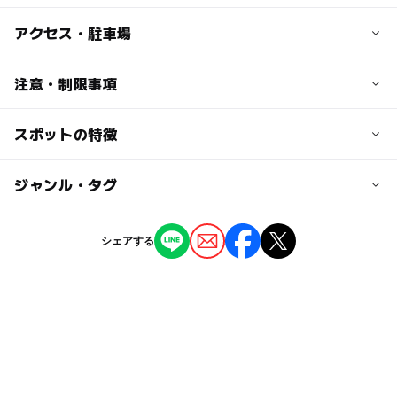
子供の料金
アクセス・駐車場
4歳から450円
交通アクセス
注意・制限事項
大人の料金
車の場合：東海北陸自動車道岐阜各務原ICより25分
高校生以上650円
電車の場合：JR岐阜駅・名鉄岐阜駅よりバス（長良方面
スポットの特徴
虫・昆虫を学ぶ：○
行）で「岐阜公園・歴史博物館前」下車、徒歩2分（岐阜
中学生向け体験イベントあり：○
公園内）
小学生向け体験イベントあり：○
◯
ー
駐車場あり
ジャンル・タグ
駅から近い
近くの駅
ー
ー
授乳室あり
託児所
ジャンル
名鉄岐阜駅
シェアする
博物館・科学館
◯
◯
雨でもOK
ベビーカーOK
岐阜駅
タグ
ー
ー
食事持込OK
レストラン
駐車場詳細
屋内遊び場
タダでお出かけ
雨の日おでかけ
300円／179台（岐阜公園駐車場）
◯
ー
売店
オムツ交換台
夏休み2016
ミュージアム
室内施設
夏休み2015