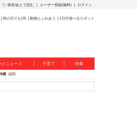
保存/あとで読む
ユーザー登録(無料)
ログイン
雨の日でもOK
動物とふれあう
1日中遊べるスポット
かけニュース
子育て
特集
沖縄
福岡