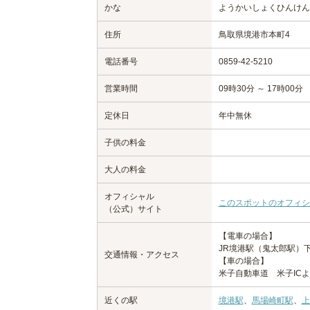
かな
ようかいしょくひんけん
住所
鳥取県境港市本町4
電話番号
0859-42-5210
営業時間
09時30分 ～ 17時00分
定休日
年中無休
子供の料金
大人の料金
オフィシャル
このスポットのオフィシ
（公式）サイト
【電車の場合】
JR境港駅（鬼太郎駅）
交通情報・アクセス
【車の場合】
米子自動車道 米子ICよ
近くの駅
境港駅
、
馬場崎町駅
、
上