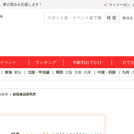
、夢の育みを応援します！
マイクーポン
春休み
イベント
ランキング
年齢別おでかけ
おで
東海
愛知
北陸・甲信越
関西
大阪
京都
兵庫
中国・四国
九州・
鳥取県
妖怪食品研究所