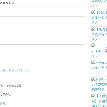
きゅうじょ
ャル（公式）サイトへ
下車 徒歩約10分
り約40分
道駅