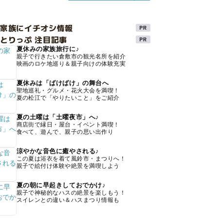
け家族にイチオシ情報
とりっぷ 注目記事
夏休みの家族旅行に♪
親子で行きたい倉敷市の観光名所を紹介
映画のロケ地巡り＆親子向けの体験充実
夏休みは「ばけばけ」の舞台へ
聖地巡礼・グルメ・花火大会を満喫！
夏の松江で「やりたいこと」をご紹介
夏の土曜は「土曜夜市」へ♪
商店街で縁日・屋台・イベント満喫！
食べて、遊んで、親子の思い出作り
涼やかな音色に癒やされる♪
この夏は浴衣を着て風鈴市・まつりへ！
親子で絵付け体験や絶景を満喫しよう
夏の朝に早起きしておでかけ♪
親子で神秘的なハスの絶景を楽しもう！
スイレンとの違い＆ハスまつり情報も