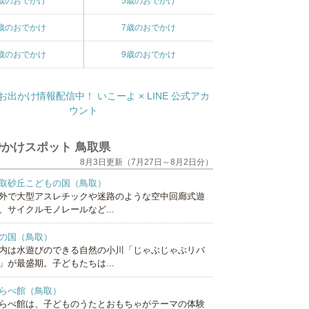
歳のおでかけ
5歳のおでかけ
歳のおでかけ
7歳のおでかけ
歳のおでかけ
9歳のおでかけ
かけスポット 鳥取県
8月3日更新（7月27日～8月2日分）
取砂丘こどもの国（鳥取）
外で大型アスレチックや迷路のような空中回廊式遊
、サイクルモノレールなど...
の国（鳥取）
内は水遊びのできる自然の小川「じゃぶじゃぶリバ
」が最盛期。子どもたちは...
らべ館（鳥取）
らべ館は、子どものうたとおもちゃがテーマの体験