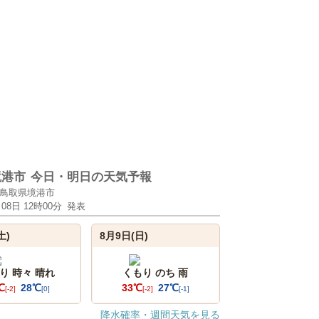
境港市
今日・明日の天気予報
鳥取県境港市
月08日 12時00分
発表
土)
8月9日(日)
り 時々 晴れ
くもり のち 雨
℃
28℃
33℃
27℃
[-2]
[0]
[-2]
[-1]
降水確率・週間天気を見る