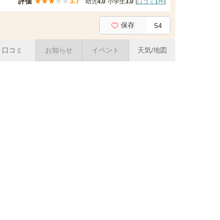
評価
★
★
★
★
★
3.7
幼児
4.0
小学生
3.0
[
口コミ
1
件
]
保存
54
口コミ
お知らせ
イベント
天気/地図