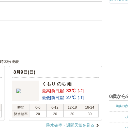
12時00分発表
8月9日(日)
くもり のち 雨
33℃
最高[前日差]
[-2]
0歳から
27℃
最低[前日差]
[-1]
0歳の
時間
0-6
6-12
12-18
18-24
降水確率
20
20
20
30
2
降水確率・週間天気を見る