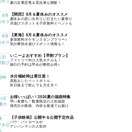
夏の定番恐竜＆昆虫展も開催！
【関西】8月＆夏休みのオススメ
夏休みの思い出作りに行きたい夏祭り
水遊びスポット＆子供無料イベントも
【東海】8月＆夏休みのオススメ
参加無料ポケモンスタンプラリー♪
気分爽快水遊びスポット情報も！
いこーよおすすめ【早割プラン】
ファミリー向け人気ホテルも！
旅行の予約は早めが断然お得♪
水分補給時は要注意！
直飲みしたペットボトル、
何日後まで飲んでも大丈夫？
お得いっぱい！2026夏の福袋特集
早い者勝ち！数量限定の人気福袋
発売日や価格、内容を最速でお届け
【子供映画】公開中＆公開予定作品
パウ・パトロールや
アンパンマンの人気作