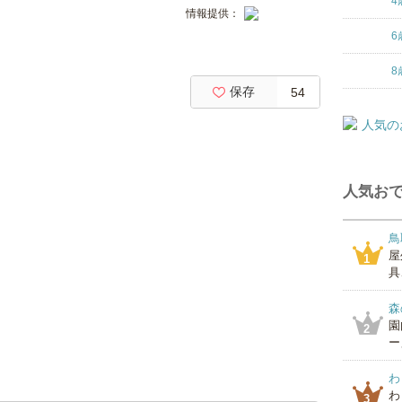
4
情報提供：
6
8
保存
54
人気おで
鳥
屋
1
具
森
園
2
ー
わ
わ
3