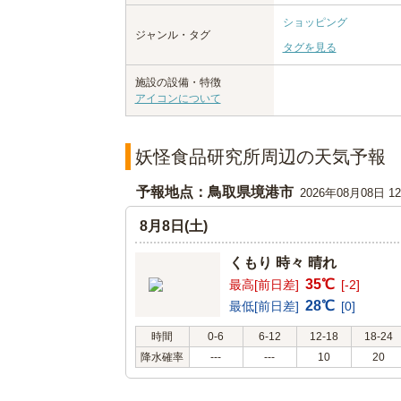
ショッピング
ジャンル・タグ
タグを見る
施設の設備・特徴
アイコンについて
妖怪食品研究所周辺の天気予報
予報地点：鳥取県境港市
2026年08月08日 
8月8日(土)
くもり 時々 晴れ
35℃
最高[前日差]
[-2]
28℃
最低[前日差]
[0]
時間
0-6
6-12
12-18
18-24
降水確率
---
---
10
20