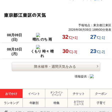
東京都江東区の天気
予報地点：東京都江東区
2026年08月09日 18時00分発表
08月09日
32
27
℃
[+1]
℃
[-1]
晴れ のち 雨
(日)
08月10日
30
23
くもり 時々 晴
℃
[-3]
℃
[-2]
(月)
れ
降水確率・週間天気をみる
情報提供：
オンライン
おでかけ
イベント
チケット
クーポン
イベント
おでかけ
ランキング
年齢別
特集
子育て
ニュース