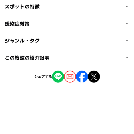
以降延長10分ごとに200円の延長料金が発生いたします。
交通アクセス
スポットの特徴
時期によってはフリーパス等のお得なプランもございま
①ゆりかもめ「有明」駅 徒歩2分
す。詳しくはホームページをご覧ください。
②ゆりかもめ「有明テニスの森」駅 徒歩3分
◯
◯
駐車場あり
感染症対策
駅から近い
➂東京臨海高速鉄道 りんかい線「国際展示場」駅 徒歩
大人の料金
6分
◯
ー
授乳室あり
託児所
ジャンル・タグ
当店では以下の対策を行っています。
700円
大人料金には延長料金はかかりません。交代可能です。
近くの駅
◯
◯
雨でもOK
ベビーカーOK
・入場制限
ジャンル
この施設の紹介記事
有明駅
室内遊び場
ー
ー
食事持込OK
レストラン
2025年8月関東｜赤ちゃん向け涼しい過ごし
有明テニスの森駅
シェアする
方！0歳1歳2歳と！東京・神奈川・埼玉・千
ー
◯
売店
オムツ交換台
タグ
葉
国際展示場駅
2025年7月29日
自然体験
ボルダリング
雨の日おすすめ
遊び場
夏休み2026
キドキド
午後から遊べる
冬休み2025-2026
駐車場あり
GW(ゴールデンウィーク)2027
夏休み2019