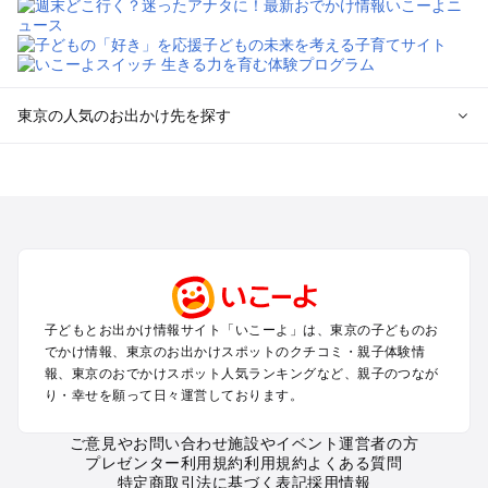
東京の人気のお出かけ先を探す
東京のエリアからプール子ども連れのお出かけスポット
を探す
立川・国分寺・八王子・昭島・多摩のプールお出かけ
お台場・品川・新橋・汐留・豊洲のプールお出かけ
上野・浅草・錦糸町・両国のプールお出かけ
町田・相模原・愛川・上野原のプールお出かけ
渋谷・原宿・恵比寿・中目黒・自由が丘のプールお出かけ
子どもとお出かけ情報サイト「いこーよ」は、東京の子どものお
池袋・赤羽・王子・巣鴨・目白・石神井のプールお出かけ
でかけ情報、東京のお出かけスポットのクチコミ・親子体験情
新宿・高田馬場・代々木・千駄ヶ谷のプールお出かけ
報、東京のおでかけスポット人気ランキングなど、親子のつなが
銀座・丸の内・日本橋・有楽町・築地・月島のプールお出かけ
り・幸せを願って日々運営しております。
吉祥寺・三鷹・中野・高円寺・荻窪・阿佐谷のプールお出かけ
小金井・小平・西東京・東村山・東久留米のプールお出かけ
ご意見やお問い合わせ
施設やイベント運営者の方
プレゼンター利用規約
利用規約
よくある質問
府中・調布・狛江のプールお出かけ
特定商取引法に基づく表記
採用情報