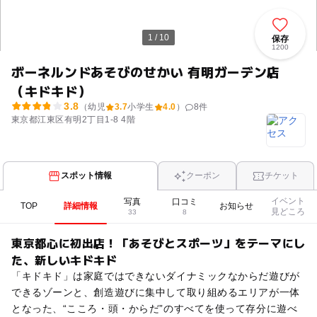
1 / 10
保存
1200
ボーネルンドあそびのせかい 有明ガーデン店
（キドキド）
3.8
（幼児
3.7
小学生
4.0
）
8
件
東京都江東区有明2丁目1-8 4階
スポット情報
クーポン
チケット
イベント
写真
口コミ
TOP
詳細情報
お知らせ
見どころ
33
8
東京都心に初出店！「あそびとスポーツ」をテーマにし
た、新しいキドキド
「キドキド」は家庭ではできないダイナミックなからだ遊びが
できるゾーンと、創造遊びに集中して取り組めるエリアが一体
となった、“こころ・頭・からだ”のすべてを使って存分に遊べ