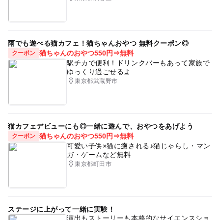
三連休
ゆりかもめ
雨の日おでかけ
寒い日でもOK
室内施設
雨でも遊べる
雨でも遊べる猫カフェ！猫ちゃんおやつ 無料クーポン◎
屋内遊び場
年末年始
赤ちゃんスペースあり
猫ちゃんのおやつ550円⇒無料
クーポン
駅チカで便利！ドリンクバーもあって家族で
インドア
屋内遊戯場
ゆっくり過ごせるよ
東京都武蔵野市
猫カフェデビューにも◎一緒に遊んで、おやつをあげよう
猫ちゃんのおやつ550円⇒無料
クーポン
可愛い子供×猫に癒される♪猫じゃらし・マン
ガ・ゲームなど無料
東京都町田市
ステージに上がって一緒に実験！
演出もストーリーも本格的なサイエンスショ