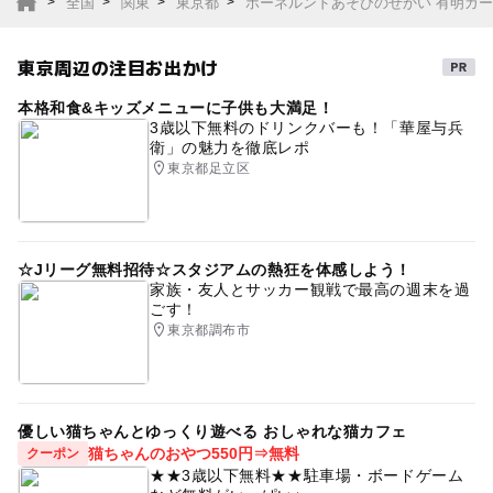
全国
関東
東京都
ボーネルンドあそびのせかい 有明ガ
東京周辺の注目お出かけ
本格和食&キッズメニューに子供も大満足！
3歳以下無料のドリンクバーも！「華屋与兵
衛」の魅力を徹底レポ
東京都足立区
☆Jリーグ無料招待☆スタジアムの熱狂を体感しよう！
家族・友人とサッカー観戦で最高の週末を過
ごす！
東京都調布市
優しい猫ちゃんとゆっくり遊べる おしゃれな猫カフェ
猫ちゃんのおやつ550円⇒無料
クーポン
★★3歳以下無料★★駐車場・ボードゲーム