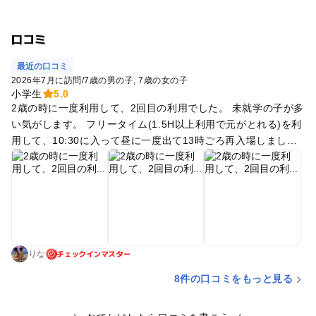
口コミ
最近の口コミ
2026年7月に訪問
/
7歳の男の子
7歳の女の子
小学生
5.0
2歳の時に一度利用して、2回目の利用でした。 未就学の子が多
い気がします。 フリータイム(1.5H以上利用で元がとれる)を利
用して、10:30に入って昼に一度出て13時ごろ再入場しまし
た。連休中日でしたが、混雑している印象は無かったです。1
つ上階の飲食エリアの方が激混みでした。 子供達はボルダリン
グやパルクール、ボールプールエリアで主に遊んでいました。
パルクールは3回1H予約制の教室が行われていて、その時間は
利用できません。 狭めの遊び場ですが、フリータイムがあるの
でコスパは良い方です。無料の荷物ロッカーもあり大人も身軽
チェックインマスター
に見守れます。入場の都度、QRコードを読み込んで入場予約を
りな
して、入り口で見せて入ります。 小学校低学年までが楽しめる
8件の口コミをもっと見る
場所かなと思います。