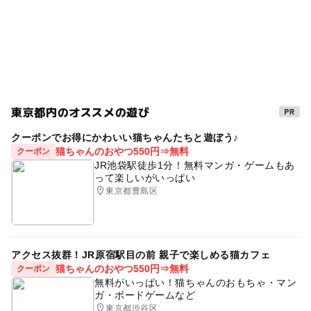
パルクール
寒くても楽しめる
ベビースペース
有明
冬休み2019
プレイルーム
雨でもOK
フリーパス
ボーネルンド
夏休み2020
駅から近い
おむつ交換台あり
雨でも楽しめる
ロッククライミング
梅雨
赤ちゃんスペース
東京都内のオススメの遊び
屋内クライミング
雨のお出かけ
室内遊技場
クーポンでお得にかわいい猫ちゃんたちと遊ぼう♪
猫ちゃんのおやつ550円⇒無料
クーポン
クライミング
アミューズメント施設
JR池袋駅徒歩1分！無料マンガ・ゲームもあ
って楽しいがいっぱい
赤ちゃんスペース有り
梅雨におすすめ
おもちゃ
東京都豊島区
室内アスレチック
エアトラック
春休み2027
ベビースペース有り
寒い日
アクセス抜群！JR原宿駅目の前 親子で楽しめる猫カフェ
屋内遊び場デジタルスタンプラリー
水あそび
猫ちゃんのおやつ550円⇒無料
クーポン
雨の日でもOK
小さい子供でも楽しめる
屋内施設
無料がいっぱい！猫ちゃんのおもちゃ・マン
ガ・ボードゲームなど
暑い日でもOK
涼しい
授乳室あり
お台場
東京都渋谷区