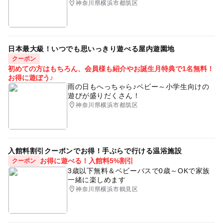
神奈川県横浜市都筑区
飲食持ち込み可
休憩
キッズスペース
駐車場
あそびパーク(アスレチック)
室内遊園地
旅行
日本最大級！いつでも思いっきり遊べる屋内遊園地
寒い日
ナムコ
こどもと体験
春休み2027
クーポン
初めての方はもちろん、会員様も紹介やお誕生月特典で1名無料！
カフェあり
ベビママ
10ヶ月の赤ちゃん
お得に遊ぼう♪
雨の日もへっちゃら♪ベビー～小学生向けの
1歳の赤ちゃんのおでかけ
小さい子から楽しめる
遊びが盛りだくさん！
神奈川県横浜市都筑区
屋内
大型駐車場
梅雨
寒い日でもOK
運動・体を動かす
遊園地・テーマパーク
インドア
都筑区
年末年始
センター南
雨の日おでかけ
入館料割引クーポンでお得！手ぶらで行ける温浴施設
お得に遊べる！入館料5%割引
asobipark
駐車場無料
あそびぱーく
クーポン
3歳以下無料＆ベビーバスで0歳～OKで家族
寒くても楽しめる
ふわふわ遊具
子どもが喜ぶ
一緒に楽しめます
神奈川県横浜市鶴見区
子供無料
室内遊技場
冬休み2025-2026
GW(ゴールデンウィーク)2027
新幹線