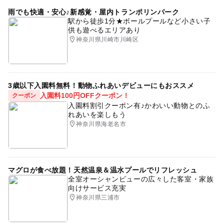
アスレチック併設
ボールプール
0歳おでかけ
雨でも快適・安心♪新感覚・屋内トランポリンパーク
駅から徒歩1分★ボールプールなど小さい子
赤ちゃん(0歳1歳2歳)
あそびパーク
雨でも楽しめる
供も遊べるエリアあり
神奈川県川崎市川崎区
1日中遊べる
GW
屋内遊戯場
室内アスレチック
駐車場2時間無料
ふわふわ
子供の遊び場
ドライブ
雨OK
0歳無料
赤ちゃんスペース
3歳以下入園料無料！動物ふれあいデビューにもおススメ
入園料100円OFFクーポン！
クーポン
大人から子供まで楽しめる
トランポリン
駐車場あり
入園料割引クーポン有♪かわいい動物とのふ
れあいを楽しもう
ベビーカー
ナムコの室内遊園地
遊び場
神奈川県海老名市
市営地下鉄グリーンライン
節約お出かけ
ベビー
大型遊具
ショッピングも楽しめる
レジャーランド
マグロが食べ放題！天然温泉＆温水プールでリフレッシュ
屋内遊び場
暑い日でもOK
1歳無料
全室オーシャンビューの広々した客室・家族
向けサービス充実
神奈川県三浦市