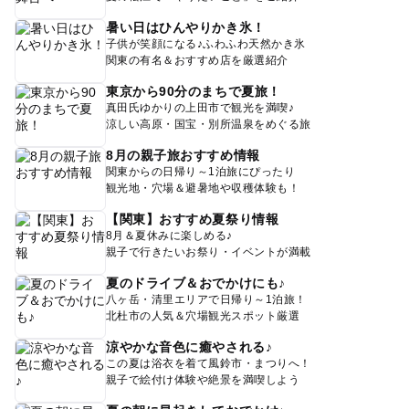
暑い日はひんやりかき氷！
子供が笑顔になる♪ふわふわ天然かき氷
関東の有名＆おすすめ店を厳選紹介
東京から90分のまちで夏旅！
真田氏ゆかりの上田市で観光を満喫♪
涼しい高原・国宝・別所温泉をめぐる旅
8月の親子旅おすすめ情報
関東からの日帰り～1泊旅にぴったり
観光地・穴場＆避暑地や収穫体験も！
【関東】おすすめ夏祭り情報
8月＆夏休みに楽しめる♪
親子で行きたいお祭り・イベントが満載
夏のドライブ＆おでかけにも♪
八ヶ岳・清里エリアで日帰り～1泊旅！
北杜市の人気＆穴場観光スポット厳選
涼やかな音色に癒やされる♪
この夏は浴衣を着て風鈴市・まつりへ！
親子で絵付け体験や絶景を満喫しよう