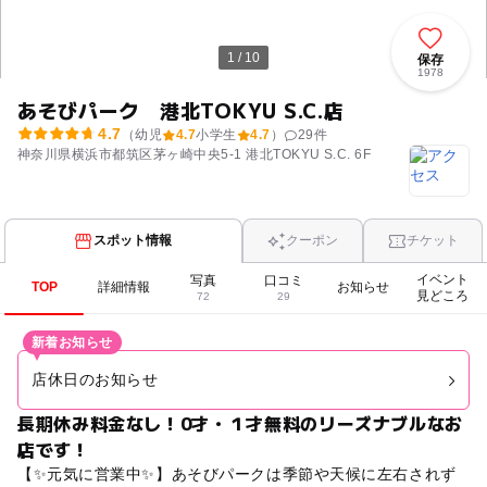
1 / 10
保存
1978
あそびパーク 港北TOKYU S.C.店
4.7
（幼児
4.7
小学生
4.7
）
29
件
神奈川県横浜市都筑区茅ヶ崎中央5-1 港北TOKYU S.C. 6F
スポット情報
クーポン
チケット
イベント
写真
口コミ
TOP
詳細情報
お知らせ
見どころ
72
29
新着お知らせ
店休日のお知らせ
長期休み料金なし！0才・１才無料のリーズナブルなお
店です！
【✨元気に営業中✨】あそびパークは季節や天候に左右されず