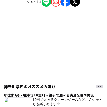
駐車場詳細
シェアする
・従業員には消毒の励行を徹底します。
大人の料金
室内遊び場
SC屋内専用駐車場（約830台） 8:30〜24:00 200円／30
・巡回時などに機器等の除菌清掃をおこなっています。
◯
◯
食事持込OK
レストラン
《基本料金》（税込）
分※平日1時間無料
・キッズパーク施設、インドアプレイグラウンド施設にお
10分：200円
あそびパークご利用で2時間サービス
ける定期的な遊具の除菌、清掃を実施します。
◯
◯
売店
オムツ交換台
タグ
※合算店舗とは別枠でおつけします
《お得なプラン料金》（税込）
夏
1日中遊べるスポット
0・1・2歳の赤ちゃん
※アミューズメントコーナーで
■お客様へのお願い
1時間 ：500円
2時間サービスをつけた場合は
・施設内または店頭等に手指消毒液をご用意しております
雨でも遊べる
シルバーウィーク2026
室内
平日1日/休日3時間：1,000円
おつけできません
のでご利用ください。
※延長10分ごと200円かかります
カフェのある屋内遊園地
ゴールデンウィーク
・発熱・咳などの風邪の症状や、倦怠感や呼吸困難の症状
※2025年7月1日より上記料金となります。
があるお客様は、ご入店をお控えください。
おままごと
赤ちゃんスペースあり
namco
・施設内や待機列などでお客様同士の対人距離確保へのご
協力をお願いします。
1歳おでかけ
雨の日でもOK
三連休
アンパンマン
0円お出かけ
コロナ対策
あそび場
お出かけ
節約おでかけ
涼しい
ちいさい子どもでも楽しめる
神奈川県内のオススメの遊び
市営地下鉄ブルーライン
日帰り
午後から遊べる
駅徒歩1分・駐車場3H無料☆親子で遊べる快適な屋内施設
0さいから
夏休み2026
アミューズメント施設
10円で遊べるクレーンゲームなど小さい子ど
もも楽しめます☆
親子体験
室内施設
0歳の赤ちゃんのおでかけ