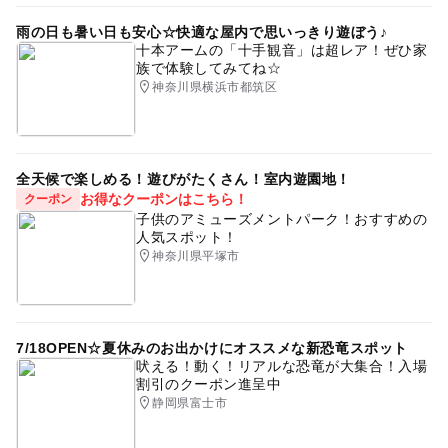
雨の日も暑い日も安心☆快適な屋内で思いっきり遊ぼう♪
十本アームの「十手観音」は超レア！ぜひ家
族で体験してみてね☆
神奈川県横浜市都筑区
全天候で楽しめる！遊びがたくさん！室内遊園地！
お得なクーポンはこちら！
クーポン
子供のアミューズメントパーク！おすすめの
人気スポット！
神奈川県平塚市
7/18OPEN☆夏休みのお出かけにオススメな新恐竜スポット
吠える！動く！リアルな恐竜が大集合！入場
割引のクーポン進呈中
静岡県富士市