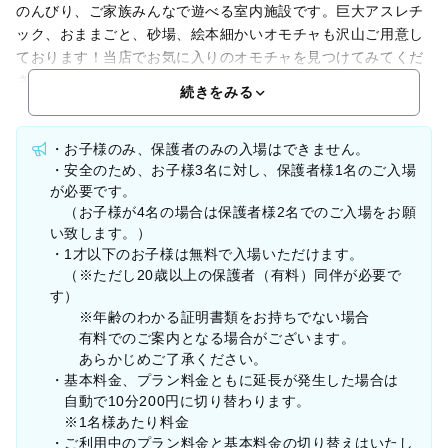
のんびり、ご家族みんなで遊べる室内施設です。巨大アスレチ
ック、おままごと、砂場、絵本細かいオモチャも沢山ご用意し
ております！当店でお気に入りのオモチャを見つけてみてくだ
さいね！子供だけでなく親子でお楽しみいただける施設です。
続きをみる
・お子様のみ、保護者のみの入場はできません。
・安全のため、お子様3名に対し、保護者様1名のご入場
が必要です。
（お子様が4名の場合は保護者様2名でのご入場をお願
い致します。）
・1才以下のお子様は無料で入場いただけます。
（※ただし20歳以上の保護者（有料）同伴が必要で
す）
※年齢のわかる証明書類をお持ちでない場合
有料でのご案内となる場合がございます。
あらかじめご了承ください。
・基本料金、プラン料金ともに延長が発生した場合は
自動で10分200円に切り替わります。
※1名様あたり料金
・ご利用中のプラン料金と基本料金の切り替えはいたし