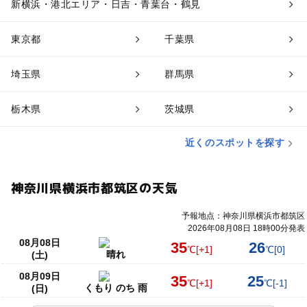
新横浜・港北エリア・日吉・青葉台・鶴見
東京都
千葉県
埼玉県
群馬県
栃木県
茨城県
近くのスポットを探す
神奈川県横浜市都筑区の天気
予報地点：神奈川県横浜市都筑区
2026年08月08日 18時00分発表
08月08日
35
26
℃
[+1]
℃
[0]
晴れ
(土)
08月09日
35
25
℃
[+1]
℃
[-1]
くもり のち 雨
(日)