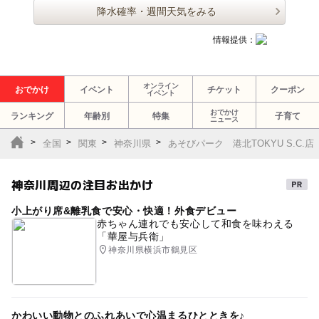
降水確率・週間天気をみる
情報提供：
オンライン
おでかけ
イベント
チケット
クーポン
イベント
おでかけ
ランキング
年齢別
特集
子育て
ニュース
全国
関東
神奈川県
あそびパーク 港北TOKYU S.C.店
神奈川周辺の注目お出かけ
小上がり席&離乳食で安心・快適！外食デビュー
赤ちゃん連れでも安心して和食を味わえる
「華屋与兵衛」
神奈川県横浜市鶴見区
かわいい動物とのふれあいで心温まるひとときを♪