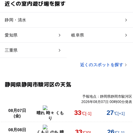
近くの室内遊び場を探す
静岡・清水
愛知県
岐阜県
三重県
近くのスポットを探す
静岡県静岡市駿河区の天気
予報地点：静岡県静岡市駿河区
2026年08月07日 00時00分発表
08月07日
33
27
晴れ 時々 くも
℃
[-1]
℃
[+1]
(金)
り
08月08日
33
26
くもり のち 晴
℃
[0]
℃
[-1]