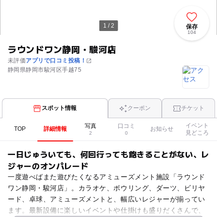
1 / 2
保存
104
ラウンドワン静岡・駿河店
未評価
アプリで口コミ投稿！
静岡県静岡市駿河区手越75
スポット情報
クーポン
チケット
イベント
写真
口コミ
TOP
詳細情報
お知らせ
見どころ
2
0
一日じゅういても、何回行っても飽きることがない、レ
ジャーのオンパレード
一度遊べばまた遊びたくなるアミューズメント施設「ラウンド
ワン静岡・駿河店」。カラオケ、ボウリング、ダーツ、ビリヤ
ード、卓球、アミューズメントと、幅広いレジャーが揃ってい
ます。最新設備に楽しいイベントや仕掛けも盛りだくさんで、