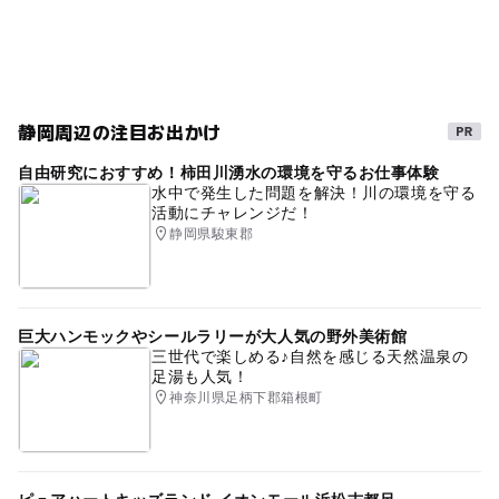
テンピンボーリング場
テンピンボウリング
ボウリング
雨の日おでかけ
室内施設
子連れカラオケ
インドア
屋内遊戯場
静岡周辺の注目お出かけ
ゴールデンウィーク2016
gw2015
夏休み2016
自由研究におすすめ！柿田川湧水の環境を守るお仕事体験
室内遊技場
ママカラ
ママ会
GW
水中で発生した問題を解決！川の環境を守る
活動にチャレンジだ！
2014年夏休み特集
ママ友
ママ会個室
ダーツ
静岡県駿東郡
GW(ゴールデンウィーク)2016
暑い日でもOK
GW(ゴールデンウィーク)2015
ボウリング場
巨大ハンモックやシールラリーが大人気の野外美術館
ママ友会
子どもカラオケ
ボーリング場
三世代で楽しめる♪自然を感じる天然温泉の
足湯も人気！
夏休み2026
卓球
室内
子連れママ会
神奈川県足柄下郡箱根町
子どもとカラオケ
三連休
子連れOKカラオケ
女子会
雨の日でもOK
夏休み2015
家族カラオケ