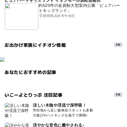
ピュアハートキッズランド イオンモール浜松志都呂
冬休み2025-2026
GW(ゴールデンウィーク)2027
約520坪の会員制大型室内公園「ピュアハー
トキッズランド」
静岡県浜松市中央区
お出かけ家族にイチオシ情報
あなたにおすすめの記事
いこーよとりっぷ 注目記事
涼しい木陰や渓流で深呼吸！
市街地から近い森林浴スポットも多数
川遊びやハイキングを親子で満喫♪
涼やかな音色に癒やされる♪