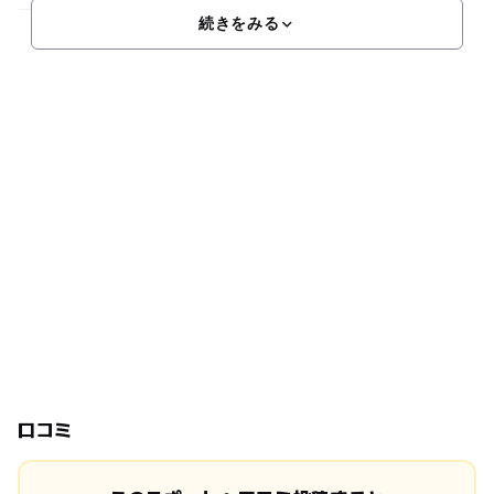
一日じゅういても、何回行っても飽きることがありません。イ
続きをみる
口コミ