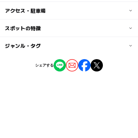
子供の料金
アクセス・駐車場
施設や設備により異なる
交通アクセス
スポットの特徴
大人の料金
静岡駅より国道1号「常盤２」を右折、本通りを左折安倍
施設や設備により異なる
川橋を渡り1Km
◯
ー
駐車場あり
ジャンル・タグ
駅から近い
近くの駅
ー
ー
授乳室あり
託児所
ジャンル
シェアする
安倍川駅
アミューズメント
スポーツ施設
カラオケ
◯
ー
雨でもOK
ベビーカーOK
用宗駅
タグ
ー
ー
食事持込OK
レストラン
年末年始
駐車場あり
雨でも楽しめる
ビリヤード
静岡駅
ー
ー
売店
オムツ交換台
bowling
屋内
GW2016
春休み2027
雨でも遊べる
ボーリング
屋内遊び場
遊び場
親子カラオケ
夏休み2014
十柱戯(じゅっちゅうぎ