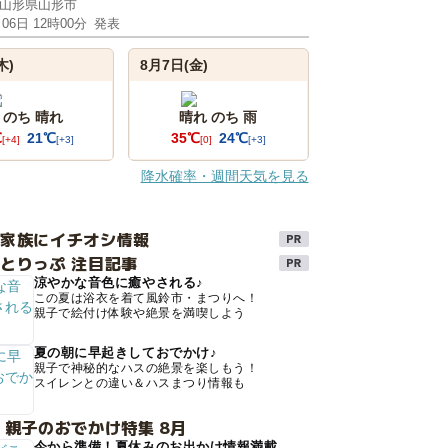
山形県山形市
月06日 12時00分
発表
木)
8月7日(金)
 のち 晴れ
晴れ のち 雨
℃
21℃
35℃
24℃
[+4]
[+3]
[0]
[+3]
降水確率・週間天気を見る
け家族にイチオシ情報
とりっぷ 注目記事
涼やかな音色に癒やされる♪
この夏は浴衣を着て風鈴市・まつりへ！
親子で絵付け体験や絶景を満喫しよう
夏の朝に早起きしておでかけ♪
親子で神秘的なハスの絶景を楽しもう！
スイレンとの違い＆ハスまつり情報も
 親子のおでかけ特集 8月
今から準備！夏休みのお出かけ情報満載