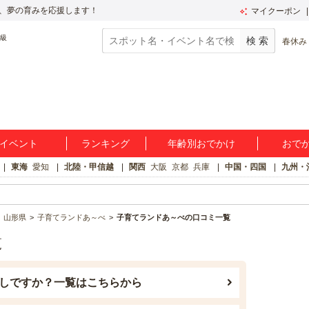
、夢の育みを応援します！
マイクーポン
春休み
イベント
ランキング
年齢別おでかけ
おで
東海
愛知
北陸・甲信越
関西
大阪
京都
兵庫
中国・四国
九州・
山形県
子育てランドあ～べ
子育てランドあ～べの口コミ一覧
覧
しですか？一覧はこちらから