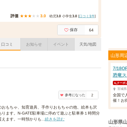
評価
★
★
★
★
★
3.0
幼児
3.0
小学生
3.0
[
口コミ
1
件
]
保存
64
口コミ
お知らせ
イベント
天気/地図
山形周
7/1
恐竜ス
クーポ
宮城県
全国で
参考になった
2
催！お
のおもちゃ、知育遊具、手作りおもちゃの他、絵本も沢
あります。N-GATE駐車場に停めて遊ぶと駐車券１時間分
貰えます。一時預かりも...
続きを読む
山形県