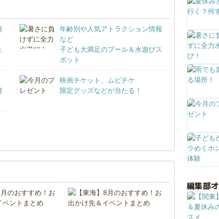
情
年齢別や人気アトラクション情報
など
ェ
子ども大満足のプール＆水遊びス
ポット
映画チケット、ムビチケ
遊
限定グッズなどが当たる！
！
編集部