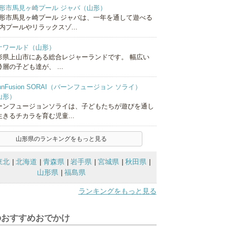
形市馬見ヶ崎プール ジャバ（山形）
形市馬見ヶ崎プール ジャバは、一年を通して遊べる
内プールやリラックスゾ...
ナワールド（山形）
形県上山市にある総合レジャーランドです。 幅広い
層の子ども達が、 ...
hnFusion SORAI（バーンフュージョン ソライ）
山形）
ーンフュージョンソライは、子どもたちが遊びを通し
生きるチカラを育む児童...
山形県のランキングをもっと見る
東北
北海道
青森県
岩手県
宮城県
秋田県
山形県
福島県
ランキングをもっと見る
のおすすめおでかけ