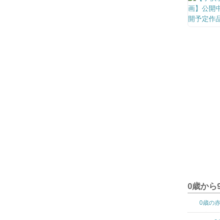
0歳から
0歳の