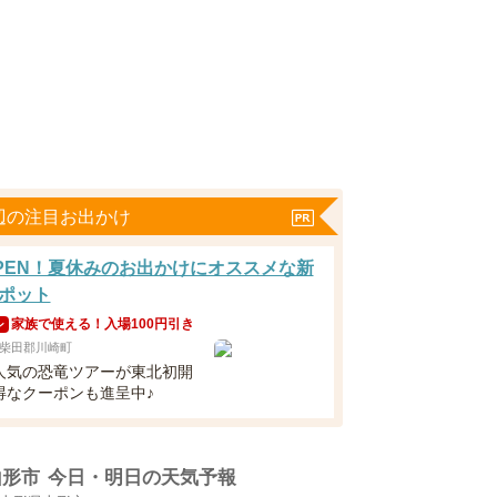
辺の注目お出かけ
8OPEN！夏休みのお出かけにオススメな新
ポット
家族で使える！入場100円引き
ン
柴田郡川崎町
人気の恐竜ツアーが東北初開
得なクーポンも進呈中♪
山形市
今日・明日の天気予報