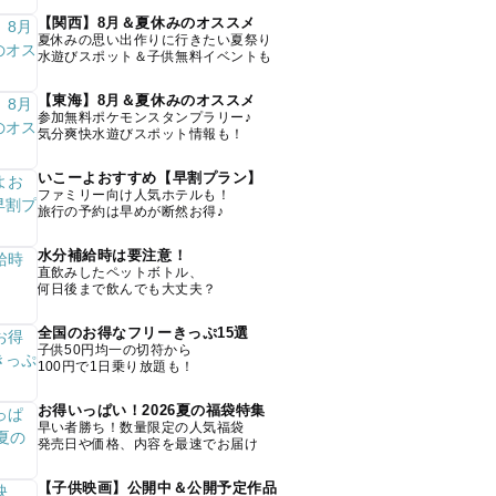
【関西】8月＆夏休みのオススメ
夏休みの思い出作りに行きたい夏祭り
水遊びスポット＆子供無料イベントも
【東海】8月＆夏休みのオススメ
参加無料ポケモンスタンプラリー♪
気分爽快水遊びスポット情報も！
いこーよおすすめ【早割プラン】
ファミリー向け人気ホテルも！
旅行の予約は早めが断然お得♪
水分補給時は要注意！
直飲みしたペットボトル、
何日後まで飲んでも大丈夫？
全国のお得なフリーきっぷ15選
子供50円均一の切符から
100円で1日乗り放題も！
お得いっぱい！2026夏の福袋特集
早い者勝ち！数量限定の人気福袋
発売日や価格、内容を最速でお届け
【子供映画】公開中＆公開予定作品