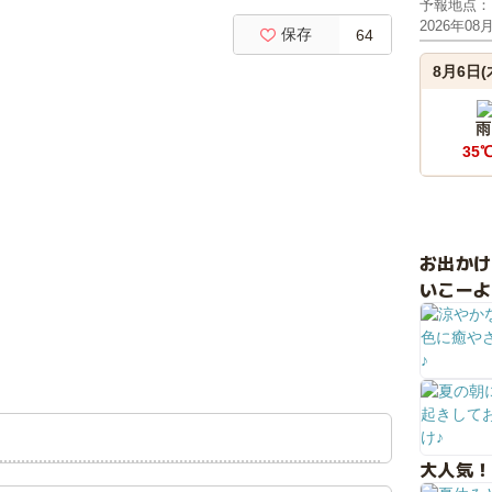
予報地点：
2026年08
保存
64
8月6日(
雨
35
お出か
いこーよ
大人気！