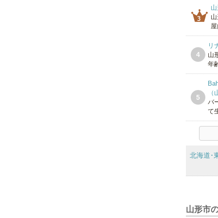
山
山
3
屋
リ
4
山
年齢
Ba
（
5
バ
て
北海道･
山形市