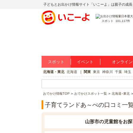
子どもとお出かけ情報サイト「いこーよ」は親子の成長
スポット
101,117件
スポット
イベント
オンライン
北海道・東北
北海道
関東
東京
神奈川
千葉
埼玉
おでかけ情報TOP
おでかけスポット一覧
北海道･東北
子育てランドあ～べの口コミ一
山形市の児童館をお探