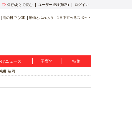
保存/あとで読む
ユーザー登録(無料)
ログイン
雨の日でもOK
動物とふれあう
1日中遊べるスポット
かけニュース
子育て
特集
沖縄
福岡