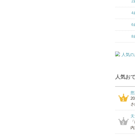
2
4
6
8
人気おで
悠
2
1
さ
天
「
2
内