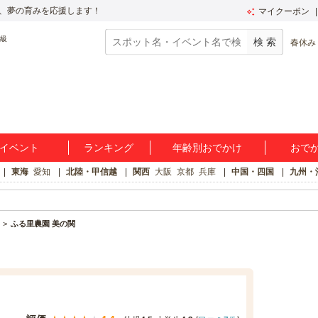
、夢の育みを応援します！
マイクーポン
春休み
イベント
ランキング
年齢別おでかけ
おで
東海
愛知
北陸・甲信越
関西
大阪
京都
兵庫
中国・四国
九州・
ふる里農園 美の関