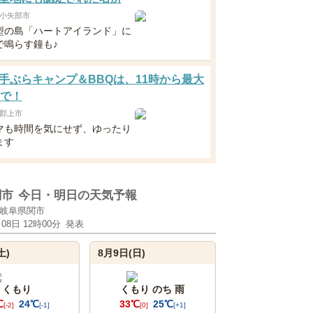
小矢部市
型の島「ハートアイランド」に
で鳴らす鐘も♪
手ぶらキャンプ＆BBQは、11時から最大
まで！
郡上市
マも時間を気にせず、ゆったり
ます
関市
今日・明日の天気予報
岐阜県関市
月08日 12時00分
発表
土)
8月9日(日)
くもり
くもり のち 雨
℃
24℃
33℃
25℃
[-2]
[-1]
[0]
[+1]