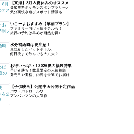
【東海】8月＆夏休みのオススメ
参加無料ポケモンスタンプラリー♪
気分爽快水遊びスポット情報も！
いこーよおすすめ【早割プラン】
ファミリー向け人気ホテルも！
旅行の予約は早めが断然お得♪
水分補給時は要注意！
直飲みしたペットボトル、
何日後まで飲んでも大丈夫？
お得いっぱい！2026夏の福袋特集
早い者勝ち！数量限定の人気福袋
発売日や価格、内容を最速でお届け
【子供映画】公開中＆公開予定作品
パウ・パトロールや
アンパンマンの人気作