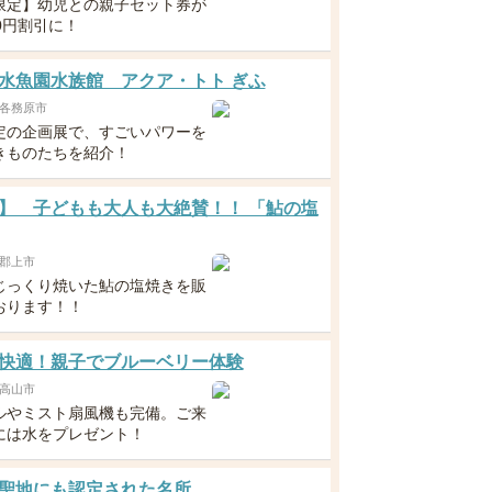
限定】幼児との親子セット券が
0円割引に！
水魚園水族館 アクア・トト ぎふ
各務原市
定の企画展で、すごいパワーを
きものたちを紹介！
】 子どもも大人も大絶賛！！ 「鮎の塩
郡上市
じっくり焼いた鮎の塩焼きを販
おります！！
快適！親子でブルーベリー体験
高山市
ルやミスト扇風機も完備。ご来
には水をプレゼント！
聖地にも認定された名所