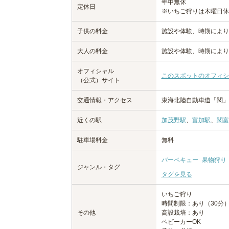
年中無休
定休日
※いちご狩りは木曜日休
子供の料金
施設や体験、時期により
大人の料金
施設や体験、時期により
オフィシャル
このスポットのオフィシ
（公式）サイト
交通情報・アクセス
東海北陸自動車道「関」
近くの駅
加茂野駅
、
富加駅
、
関富
駐車場料金
無料
バーベキュー
果物狩り
ジャンル・タグ
タグを見る
いちご狩り
時間制限：あり（30分
その他
高設栽培：あり
ベビーカーOK