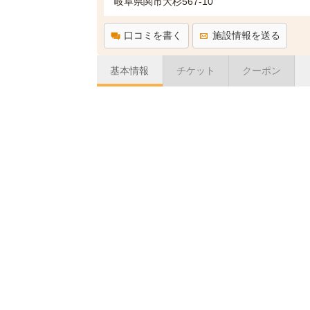
岐阜県関市大杉567-10
口コミを書く
施設情報を送る
基本情報
チケット
クーポン