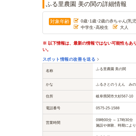
ふる里農園 美の関の詳細情報
0歳･1歳･2歳の赤ちゃん(乳児
対象年齢
中学生･高校生
大人
※ 以下情報は、最新の情報ではない可能性もあ
い。
スポット情報の改善を送る
ふる里農園 美の関
名称
かな
ふるさとのうえん みの
住所
岐阜県関市大杉567-10
電話番号
0575-25-1588
09時00分 ～ 17時30分
営業時間
施設や体験、時期により