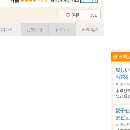
評価
★
★
★
★
★
4.4
幼児
4.5
小学生
4.3
[
口コミ
7
件
]
保存
331
口コミ
お知らせ
イベント
天気/地図
岐阜周
涼しい
お花を
岐阜県
水遊び
など遊
親子セ
デビュ
愛知県