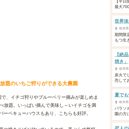
【平日
最大70
世界淡
岐阜県
期間限
もつ生
【絶品
焼き」
岐阜県
炭火で
売して
べ放題のいちご狩りができる大農園
夏でも
園で、イチゴ狩りやブルーベリー摘みが楽しめま
岐阜県
食べ放題。いっぱい摘んで美味し～いイチゴを満
パラソ
バーベキューハウスもあり、こちらも好評。
園の方
恋人の