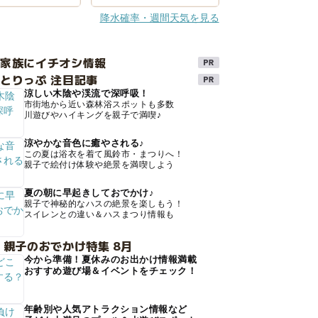
降水確率・週間天気を見る
け家族にイチオシ情報
とりっぷ 注目記事
涼しい木陰や渓流で深呼吸！
市街地から近い森林浴スポットも多数
川遊びやハイキングを親子で満喫♪
涼やかな音色に癒やされる♪
この夏は浴衣を着て風鈴市・まつりへ！
親子で絵付け体験や絶景を満喫しよう
夏の朝に早起きしておでかけ♪
親子で神秘的なハスの絶景を楽しもう！
スイレンとの違い＆ハスまつり情報も
 親子のおでかけ特集 8月
今から準備！夏休みのお出かけ情報満載
おすすめ遊び場＆イベントをチェック！
年齢別や人気アトラクション情報など