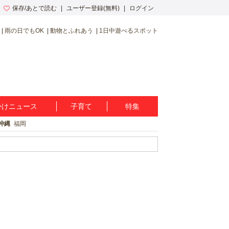
保存/あとで読む
ユーザー登録(無料)
ログイン
雨の日でもOK
動物とふれあう
1日中遊べるスポット
かけニュース
子育て
特集
沖縄
福岡