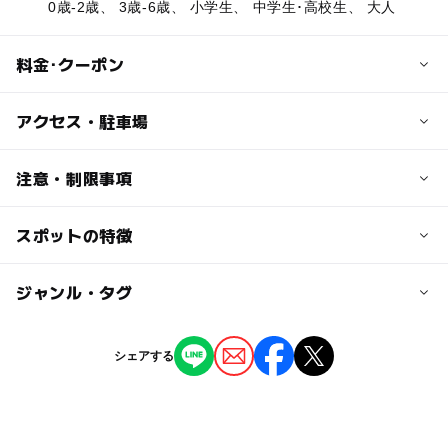
0歳-2歳、 3歳-6歳、 小学生、 中学生･高校生、 大人
料金･クーポン
子供の料金
アクセス・駐車場
無料
交通アクセス
注意・制限事項
大人の料金
【電車】
無料
伊豆急行「伊豆急下田」駅より東海バス「堂ヶ島」行きで
スポットの特徴
民宿あり
50分「松崎」停で東海バス「雲見入谷」行きに乗り換えて
水シャワーあり（無料）
20分「雲見浜」停下車すぐ
スキューバーダイビング施設あり
◯
ー
駐車場あり
ジャンル・タグ
駅から近い
【車】
海水浴100選
東名高速道路「沼津」ICより国道136号線経由2時間15分
(90km)
ー
ー
授乳室あり
託児所
ジャンル
【2020年遊泳期間】
シェアする
7月23日（木・祝）から8月23日（日）まで
海水浴場
ー
ー
雨でもOK
ベビーカーOK
駐車場詳細
あり（130台，1000円／1日）
タグ
◯
ー
食事持込OK
レストラン