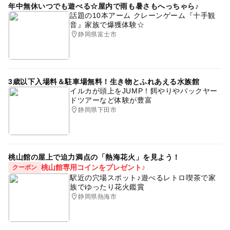
年中無休いつでも遊べる☆屋内で雨も暑さもへっちゃら♪
話題の10本アーム クレーンゲーム『十手観
音』家族で爆獲体験☆
静岡県富士市
3歳以下入場料＆駐車場無料！生き物とふれあえる水族館
イルカが頭上をJUMP！餌やりやバックヤー
ドツアーなど体験が豊富
静岡県下田市
桃山館の屋上で迫力満点の「熱海花火」を見よう！
桃山館専用コインをプレゼント♪
クーポン
駅近の穴場スポット♪遊べるレトロ喫茶で家
族でゆったり花火鑑賞
静岡県熱海市