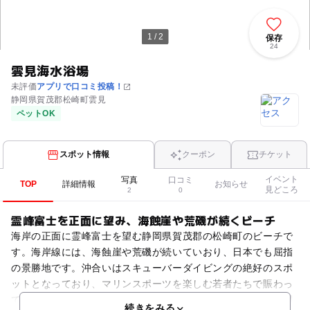
1 / 2
保存
24
雲見海水浴場
未評価
アプリで口コミ投稿！
静岡県賀茂郡松崎町雲見
ペットOK
スポット情報
クーポン
チケット
イベント
写真
口コミ
TOP
詳細情報
お知らせ
見どころ
2
0
霊峰富士を正面に望み、海蝕崖や荒磯が続くビーチ
海岸の正面に霊峰富士を望む静岡県賀茂郡の松崎町のビーチで
す。海岸線には、海蝕崖や荒磯が続いていおり、日本でも屈指
の景勝地です。沖合いはスキューバーダイビングの絶好のスポ
ットとなっており、マリンスポーツを楽しむ若者たちで賑わっ
ています。海岸の周辺には、海の鳥居として知られる「千貫門
続きをみる