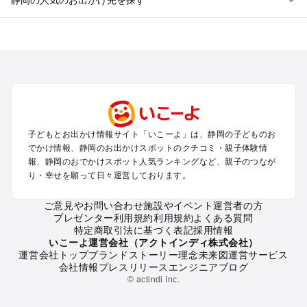
静岡のエリアからプール子ども連れのお出かけスポット
を探す
浜松・浜名湖・天竜のプールお出かけ
伊東・下田・伊豆白浜・東伊豆のプールお出かけ
富士山・富士宮・富士・御殿場のプールお出かけ
小田原・熱海・湯河原・真鶴のプールお出かけ
中伊豆・西伊豆・南伊豆のプールお出かけ
子どもとお出かけ情報サイト「いこーよ」は、静岡の子どものお
静岡・清水のプールお出かけ
でかけ情報、静岡のお出かけスポットのクチコミ・親子体験情
三島・沼津のプールお出かけ
報、静岡のおでかけスポット人気ランキングなど、親子のつなが
掛川・磐田・袋井のプールお出かけ
り・幸せを願って日々運営しております。
焼津・御前崎のプールお出かけ
大井川・寸又峡・川根のプールお出かけ
ご意見やお問い合わせ
施設やイベント運営者の方
プレゼンター利用規約
利用規約
よくある質問
特定商取引法に基づく表記
採用情報
静岡の定番お出かけスポット
いこーよ運営会社（アクトインディ株式会社）
運営会社トップ
ブランドストーリー
理念
未来図
運営サービス
静岡の遊園地
会社情報
プレスリリース
エンジニアブログ
静岡の動物園
© actindi Inc.
静岡のバーベキュー
静岡の釣り