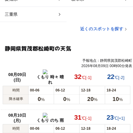
三重県
近くのスポットを探す
静岡県賀茂郡松崎町の天気
予報地点：静岡県賀茂郡松崎町
2026年08月09日 00時00分発表
08月09日
32
22
くもり 時々 晴
℃
[-1]
℃
[-2]
(日)
れ
時間
00-06
06-12
12-18
18-24
0
0
20
10
降水確率
%
%
%
%
08月10日
31
23
℃
[-1]
℃
[+1]
くもり のち 雨
(月)
時間
00-06
06-12
12-18
18-24