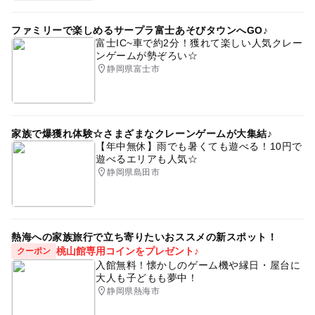
ファミリーで楽しめるサープラ富士あそびタウンへGO♪
富士IC~車で約2分！獲れて楽しい人気クレー
ンゲームが勢ぞろい☆
静岡県富士市
家族で爆獲れ体験☆さまざまなクレーンゲームが大集結♪
【年中無休】雨でも暑くても遊べる！10円で
遊べるエリアも人気☆
静岡県島田市
熱海への家族旅行で立ち寄りたいおススメの新スポット！
桃山館専用コインをプレゼント♪
クーポン
入館無料！懐かしのゲーム機や縁日・屋台に
大人も子どもも夢中！
静岡県熱海市