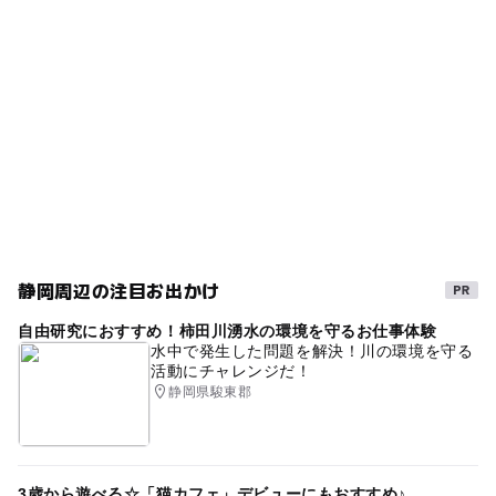
マリンスポーツ
朝から遊べる
ダイビング
運動
ー
ー
売店
オムツ交換台
1日中楽しめる施設
午後から遊べる
ビーチ
秋のお出かけ2026
1日遊べるスポット
夏休み2015
無料施設
2014年夏休み特集
民宿あり
シルバーウィーク2026
夏休み2026
節約でおでかけ
GW(ゴールデンウィーク)2027
夏休み2014
食事持込OK
三連休
外遊び
夏休み2016
静岡周辺の注目お出かけ
松崎・雲見
運動・体を動かす
海水浴
自然体験
自由研究におすすめ！柿田川湧水の環境を守るお仕事体験
1日中遊べるスポット
旅行
水シャワーあり
絶景
水中で発生した問題を解決！川の環境を守る
活動にチャレンジだ！
節約おでかけ
海
海水浴100選
7月下旬～
静岡県駿東郡
節約お出かけ
ペット連れOK
伊豆
駐車場あり
ライフセーバーがいる
散歩
東名高速道路
3歳から遊べる☆「猫カフェ」デビューにもおすすめ♪