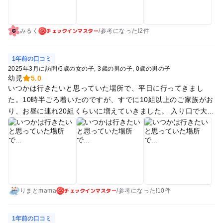
チェックインマスター
みるく
/
参考に
なった!
2件
1年前の口コミ
2025年3月に訪問
/
5歳の女の子
3歳の男の子
0歳の男の子
幼児
5.0
いつかは行きたいと思っていた場所で、平日に行ってきまし
た。10時半ごろ着いたのですが、すでに10組以上のご家族がお
り、お昼に連れ20組くらいに増えていきました。 入り口で大人
はリストバンドをつけ、何度も出入りできる仕組みです。 はい
はいゾーン、長ーいエアトランポリン、スライダー？、おまま
ごと、トミカ、釣り、マグフォーマー、ボールプールなどがあ
り、スタッフのお兄さんやお姉さんが声をかけてくれ、子ども
たちと一緒に遊んでくれました。ボールプールの中には少し小
さめで星やハートの形をしたボールも隠れており、子ども達は
チェックインマスター
必死に探して楽しんでいました。 ただワンフロアしかないの
りまとmama
/
参考に
なった!
10件
で、未就学児が1日遊ぶには少し狭すぎて飽きてしまう感じで
した。
1年前の口コミ