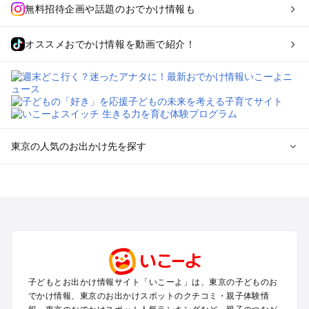
無料招待企画や話題のおでかけ情報も
オススメおでかけ情報を動画で紹介！
東京の人気のお出かけ先を探す
東京のエリアからプール子ども連れのお出かけスポット
を探す
立川・国分寺・八王子・昭島・多摩のプールお出かけ
お台場・品川・新橋・汐留・豊洲のプールお出かけ
上野・浅草・錦糸町・両国のプールお出かけ
町田・相模原・愛川・上野原のプールお出かけ
渋谷・原宿・恵比寿・中目黒・自由が丘のプールお出かけ
子どもとお出かけ情報サイト「いこーよ」は、東京の子どものお
池袋・赤羽・王子・巣鴨・目白・石神井のプールお出かけ
でかけ情報、東京のお出かけスポットのクチコミ・親子体験情
新宿・高田馬場・代々木・千駄ヶ谷のプールお出かけ