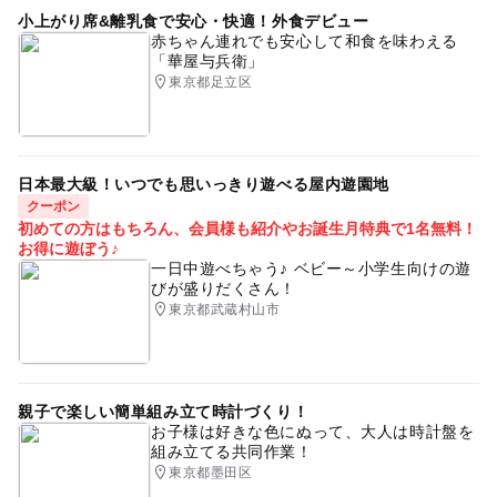
小上がり席&離乳食で安心・快適！外食デビュー
赤ちゃん連れでも安心して和食を味わえる
「華屋与兵衛」
東京都足立区
日本最大級！いつでも思いっきり遊べる屋内遊園地
クーポン
初めての方はもちろん、会員様も紹介やお誕生月特典で1名無料！
お得に遊ぼう♪
一日中遊べちゃう♪ ベビー～小学生向けの遊
びが盛りだくさん！
東京都武蔵村山市
親子で楽しい簡単組み立て時計づくり！
お子様は好きな色にぬって、大人は時計盤を
組み立てる共同作業！
東京都墨田区