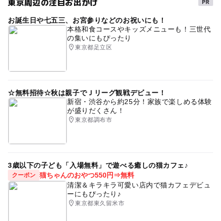
東京周辺の注目お出かけ
お誕生日や七五三、お宮参りなどのお祝いにも！
本格和食コースやキッズメニューも！三世代
の集いにもぴったり
東京都足立区
☆無料招待☆秋は親子でＪリーグ観戦デビュー！
新宿・渋谷から約25分！家族で楽しめる体験
が盛りだくさん！
東京都調布市
3歳以下の子ども「入場無料」で遊べる癒しの猫カフェ♪
猫ちゃんのおやつ550円⇒無料
クーポン
清潔＆キラキラ可愛い店内で猫カフェデビュ
ーにもぴったり♪
東京都東久留米市