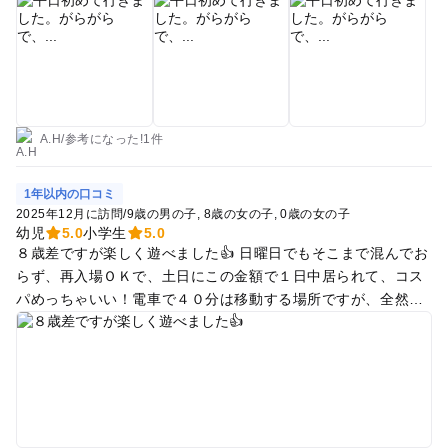
されてました。店舗で販売しているお菓子や飲み物は店内での
飲食が可能ですが、ゴミ箱がないです。駅前なので、ご飯屋さ
んはちらほらありますが、隣接のハンバーガー屋さんはコスト
高め。赤ちゃんコーナーもありした。私が経験した中では一番
赤ちゃんコーナーは広いなと感じました。平日ともあり、近く
の保育園？団体さんが遊びにきてましたが、1時間程度で撤退
してました。絵本やおままごと、見た事ないターザン的なマシ
A.H
/
参考に
なった!
1件
ンやボールプールもあるので、楽しめましたが、2時間が限界
かなぁと感じました。駐車場は有料ですが、この店舗を使うと
1年以内の口コミ
サービス時間が長いので時間内は無料で遊べました。あとは写
2025年12月に訪問
/
9歳の男の子
8歳の女の子
0歳の女の子
真で確認お願いします。
幼児
5.0
小学生
5.0
８歳差ですが楽しく遊べました👍 日曜日でもそこまで混んでお
らず、再入場ＯＫで、土日にこの金額で１日中居られて、コス
パめっちゃいい！電車で４０分は移動する場所ですが、全然い
い！っていう場所です。 特に、食事処のキャンプの雰囲気が娘
のお気に入り。 対応も素晴らしく、忘れ物を、丁寧に梱包、手
作りカードをつけて配送してくださいました。