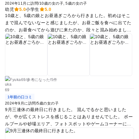
2024年11月に訪問
/
10歳の女の子
5歳の女の子
幼児
5.0
小学生
5.0
10歳と、5歳の娘とお昼過ぎごろから行きました。初めはそこ
まで混んでないなーと感じましたが、お昼ご飯を食べに出てた
のか、お昼食べてから遊びに来たのか、段々と混み始めました
が、中は広いのでそこまで混んでいるとは感じなかった。ボル
ダリングがやりたいと言っていた5歳の娘は、ちょっと高くて
怖かったみたいで、最初に少し遊んだだけで、後は長いトラン
ポリンを走り回るのがお気に入りになりました。10歳の娘は、
ターザンがお気に入りで、何度も何度も遊んでいました。でも
全体的に10歳には少し物足りない感じがありますね。小さい子
は一日中遊んでいられそうです。 駐車場は、7時間100円の割
yuka69
/
参考に
なった!
5件
引券がもらえます。 入場すれば時間無制限で遊べるし、途中退
出しても、何度でも再入場できるのでいいですね。 店内はとて
1年前の口コミ
も明るく綺麗で、店員さんのお兄さんお姉さんも子どもたちと
2024年9月に訪問
/
5歳の女の子
遊んでくれます！
9月三連休の最終日に行きました。 混んでるかと思いました
が、中が広くストレスを感じることはありませんでした。 ボー
ルプールや砂場エリア、フォトスポットやゲームコーナーにど
約3時間あっという間でした。 中は持込完全不可ですが、中に
はペットボトルでフードコートの席取りをしているグループな