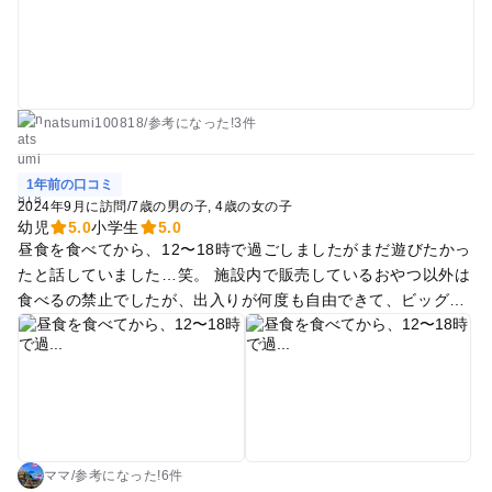
どありました。 ドリンクバーも有料ですが、最初に支払いさえ
すれば終日飲み放題です。 しかも特にチェックがあるわけでな
く「ご自由にどうぞ」状態で、有料と知らずに飲んで親に怒ら
れている子どももいました。 その辺を不公平ないよう管理して
欲しいなと感じました。 他のキッズパークは保護者は安めの価
natsumi100818
/
参考に
なった!
3件
格設定が多いですが、ここは保護者も高いので気軽には行きに
くいですが機会があればまたお邪魔したいです。
1年前の口コミ
2024年9月に訪問
/
7歳の男の子
4歳の女の子
幼児
5.0
小学生
5.0
昼食を食べてから、12〜18時で過ごしましたがまだ遊びたかっ
たと話していました…笑。 施設内で販売しているおやつ以外は
食べるの禁止でしたが、出入りが何度も自由できて、ビッグボ
ックス内にある、テーブルも使えるので、ゆったりとおやつタ
イムもできよかったです！ チケットを見せると隣のレストラン
の割引もあるそうで… 次回は朝イチから行こうと思いまし
た！！
ママ
/
参考に
なった!
6件