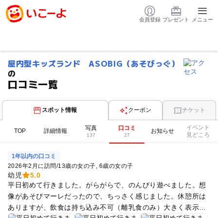
会員登録
プレゼント
メニュー
屋内型キッズランド ASOBIG（あそびっぐ）
の
口コミ一覧
スポット情報
クーポン
チケット
イベント
写真
口コミ
TOP
詳細情報
お知らせ
見どころ
137
27
1年以内の口コミ
2026年2月に訪問
/
13歳の女の子
6歳の女の子
幼児
5.0
平日初めて行きました。がらがらで、のんびり遊べました。想
像があそびマーレだったので、ちっさく感じました。休憩所は
ありますが、飲食は持ち込み不可（離乳食のみ）大きく表示が