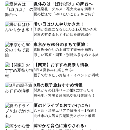
夏休みは「ばけばけ」の舞台へ
聖地巡礼・グルメ・花火大会を満喫！
夏の松江で「やりたいこと」をご紹介
暑い日はひんやりかき氷！
子供が笑顔になる♪ふわふわ天然かき氷
関東の有名＆おすすめ店を厳選紹介
東京から90分のまちで夏旅！
真田氏ゆかりの上田市で観光を満喫♪
涼しい高原・国宝・別所温泉をめぐる旅
【関東】おすすめ夏祭り情報
8月＆夏休みに楽しめる♪
親子で行きたいお祭り・イベントが満載
8月の親子旅おすすめ情報
関東からの日帰り～1泊旅にぴったり
観光地・穴場＆避暑地や収穫体験も！
夏のドライブ＆おでかけにも♪
八ヶ岳・清里エリアで日帰り～1泊旅！
北杜市の人気＆穴場観光スポット厳選
涼やかな音色に癒やされる♪