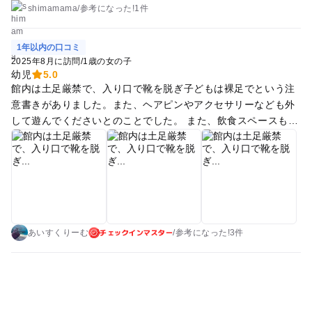
shimamama
/
参考に
なった!
1件
1年以内の口コミ
2025年8月に訪問
/
1歳の女の子
幼児
5.0
館内は土足厳禁で、入り口で靴を脱ぎ子どもは裸足でという注
意書きがありました。また、ヘアピンやアクセサリーなども外
して遊んでくださいとのことでした。 また、飲食スペースも決
まっており遊び場では水分補給もダメとのこと。お菓子、ご飯
も持ち込みはできず館内で購入した物のみ食べることができま
す。持ち込みのものを食べる時は、館内から出て再入場するシ
ステムみたいです。 授乳室は２部屋、おむつ台も２つありまし
た。 夏休み期間の平日でしたが、人は多かったです。小学生ぐ
らいの子が多かったので、トランポリンのエリアではあまり遊
チェックインマスター
ぶことはできませんでした。 娘は、1歳４ヶ月なのでボールプ
あいすくりーむ
/
参考に
なった!
3件
ールやよちよちルーム（小さい子向けの遊び場）で楽しそうに
遊んでいました。 値段もリーズナブルで、時間内であれば再入
場もできるのでまた行きたいです！！