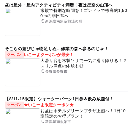
昼は屋外・屋内アクティビティ満喫！夜は星空の山頂へ
家族で特別な時間を！ゴンドラで標高約1,50
0ｍの非日常へ
新潟県南魚沼郡湯沢町
そこらの遊びじゃ物足りぬ…修業の森へ参るのじゃ！
いこーよクーポンが最安！
クーポン
大滑り台を木製ソリで一気に滑り降りる！？
スリル満点の体験も◎
長野県長野市
【8/11-15限定】ウォーターパーク1日券＆飲み放題付！
★いこーよ限定クーポン★
クーポン
お盆はホテルグリーンプラザ上越へ！1日10
室限定のお得プラン！
新潟県南魚沼市