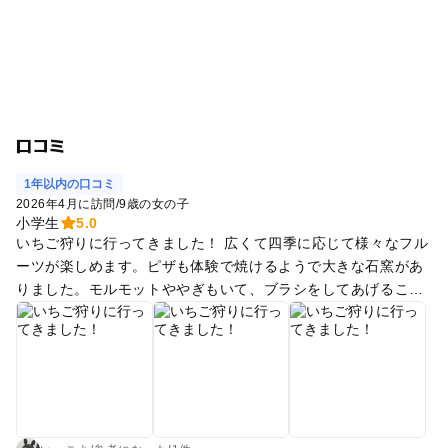
口コミ
1年以内の口コミ
2026年4月に訪問
/
9歳の女の子
小学生
5.0
いちご狩りに行ってきました！ 広くて四季に応じて様々なフル
ーツが楽しめます。ピザも体験で焼けるようで大きな石窯があ
りました。モルモットややぎもいて、ブラシをしてあげること
もでき、ヤギがすすんでやってきたので子供は大喜びでブラッ
シングしていました。餌も100円くらいであげることができま
す。 量り売りコースのいちご狩りでしたが、そこまで高くなく
楽しめました。