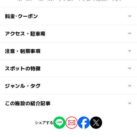
料金･クーポン
子供の料金
アクセス・駐車場
【いちご狩り】
・食べ放題コース（30分）
交通アクセス
注意・制限事項
■中学生以上：1300円～2200円（税込）
・お車の場合
■小学生：1000円～1900円（税込）
北陸自動車道新潟西ICより約20分
スポットの特徴
時間制限：あり（30分）
■３歳～未就学児：700円～1600円（税込）
・電車の場合
食べ比べ：あり（10種類）
JR「新潟」駅より車で30分
高設栽培：あり
・いちご３点セットコース
◯
ー
駐車場あり
ジャンル・タグ
駅から近い
イチゴ狩り加工体験：あり
１月～２月 １セット 1500円（税込）
駐車可能台数
バリアフリー：あり
３月～４月 １セット 1400円（税込）
ー
ー
授乳室あり
託児所
ジャンル
この施設の紹介記事
ベビーカーOK
150台
５月～６月 １セット 1300円（税込）
予約：不要
※いちご味比べお皿盛り(１０粒前後)＋蓋付きミニパック
果物狩り・収穫体験
いちご狩り
バーベキュー
◯
◯
雨でもOK
ベビーカーOK
おみやげ収穫(５～１０粒前後)＋ジェラート(シングル)or
【新潟】9月13日～15日の三連休おでかけに
駐車場詳細
シェアする
【果物狩りカレンダー】
焼きいも
もおすすめ！人気スポットランキング
無料（乗用車：150台，バス：12台）
タグ
■ぶどう 8月1日～11月上旬
◯
ー
食事持込OK
レストラン
2025年9月12日