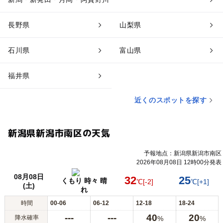
長野県
山梨県
石川県
富山県
福井県
近くのスポットを探す
新潟県新潟市南区の天気
予報地点：新潟県新潟市南区
2026年08月08日 12時00分発表
08月08日
32
25
くもり 時々 晴
℃
[-2]
℃
[+1]
(土)
れ
時間
00-06
06-12
12-18
18-24
---
---
40
20
降水確率
%
%