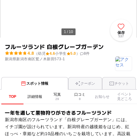
1 / 10
保存
537
フルーツランド 白根グレープガーデン
4.8
（幼児
4.6
小学生
5.0
）
8
件
新潟県新潟市南区鷲ノ木新田573-1
スポット情報
クーポン
チケット
イベント
写真
口コミ
TOP
詳細情報
お知らせ
見どころ
29
8
一年を通して果物狩りができるフルーツランド
新潟市南区のフルーツランド「白根グレープガーデン」には、
イチゴ園が設けられています。新潟特産の越後姫をはじめ、紅
ほっぺ・章姫など約10品種のいちごを栽培しています。高設栽