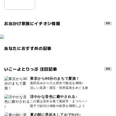
三連休
4月イチゴ狩り
練乳あり
ブドウ狩り
午後から遊べる
冬のお出かけ
キウイ狩り
お出かけ家族にイチオシ情報
みかん狩り
食べ放題
駐車場あり
6月味覚狩り
雨でもOK
5月味覚狩り
車いす・ベビーカーもOK
ベビーカー可
味覚狩り・収穫体験
予約なしOK
あなたにおすすめの記事
章姫
いちじく狩り
ブルーベリー狩り
3月味覚狩り
2月イチゴ狩り
3月イチゴ狩り
いこーよとりっぷ 注目記事
10月味覚狩り
冬休み2025-2026
8月味覚狩り
東京から90分のまちで夏旅！
2014年夏休み特集
梅雨
施設充実
穴場
真田氏ゆかりの上田市で観光を満喫♪
1月味覚狩り
駐車場有り
2月味覚狩り
涼しい高原・国宝・別所温泉をめぐる旅
涼やかな音色に癒やされる♪
いちごの食べ比べ
夏休み2015
ベビーカーOK
この夏は浴衣を着て風鈴市・まつりへ！
親子で絵付け体験や絶景を満喫しよう
夏の朝に早起きしておでかけ♪