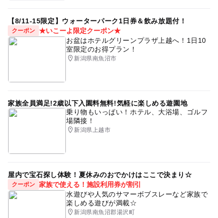
焼きいも
火起こしサービスがある
シルバーウィーク2026
【8/11-15限定】ウォーターパーク1日券＆飲み放題付！
・摘み取り量り売りコース
★いこーよ限定クーポン★
クーポン
3歳以下無料
イチゴ狩りベビーカー可
食べ放題あり
100ｇ 300円
お盆はホテルグリーンプラザ上越へ！1日10
室限定のお得プラン！
6月イチゴ狩り
チョコレートフォンデュ
※時期により料金が異なります。
新潟県南魚沼市
GW(ゴールデンウィーク)2027
食べ比べ
※生育状況により、食べ放題を行っていない日もありま
す。
動物とふれあう
GW
ぶどう狩り
夏休み2016
詳細は直接お問い合わせください。
1月イチゴ狩り
さくらんぼ狩り
冬の味覚狩り
家族全員満足!2歳以下入園料無料!気軽に楽しめる遊園地
乗り物もいっぱい！ホテル、大浴場、ゴルフ
3種以上楽しめる
収穫体験
11月味覚狩り
農園
場隣接！
新潟県上越市
料理体験
キウイフルーツ狩り
4月味覚狩り
手ぶらでOK
7月味覚狩り
自然体験
12月味覚狩り
GW(ゴールデンウィーク)2016
2015年イチゴ狩り特集
屋内で宝石探し体験！夏休みのおでかけはここで決まり☆
家族で使える！施設利用券が割引
クーポン
味覚狩り情報
イチゴ狩り3歳以下無料
チョコレート
水遊びや人気のサマーボブスレーなど家族で
楽しめる遊びが満載☆
収穫+調理体験
夏の味覚狩り
秋の味覚狩り
新潟県南魚沼郡湯沢町