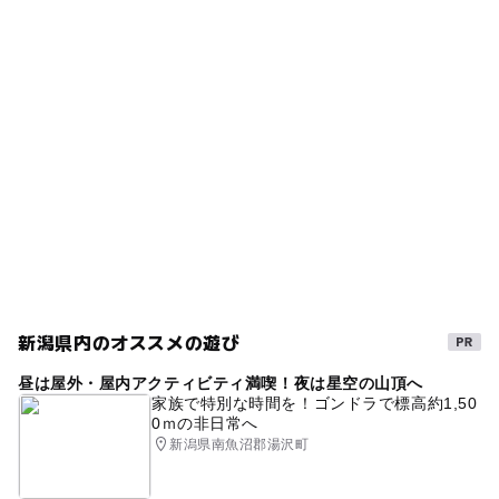
■いちご 1月下旬～６月下旬
・摘み取り量り売りコース
高設栽培
夏休み2026
秋のお出かけ2026
■さくらんぼ 6月下旬～6月下旬
100ｇ 300円
◯
◯
売店
オムツ交換台
夏休み2014
お持ち帰りOK
3種類以上楽しめる
■ブルーベリー 6月下旬～8月上旬
■桃 8月上旬～8月中旬
※時期により料金が異なります。
2歳以下無料
春の味覚狩り
桃狩り
■すもも 8月上旬～9月下旬
※生育状況により、食べ放題を行っていない日もありま
■いちじく 8月中旬～11月上旬
イチゴ食べ比べ
外遊び
雨の日でもOK
gw2015
す。
■梨 9月上旬～10月下旬
詳細は直接お問い合わせください。
ゴールデンウィーク2016
チョコレートのサービスあり
（いこーよ調べ）
ラ・フランス
自販機有り
味覚狩り
加工体験
大人の料金
【いちご狩り】
寒くてもOK
女峰
バーベキュー(BBQ)
イチゴ狩り
・食べ放題コース（30分）
ハウス内でイチゴ狩り
GW2016
イチゴ持ち帰り可
1300円～2200円
春休み2027
イチゴ狩り食べ放題
紅ほっぺ
新潟県内のオススメの遊び
・いちご３点セットコース
5月イチゴ狩り
梨狩り
施設充実のイチゴ狩り
１月～２月 １セット 1500円（税込）
昼は屋外・屋内アクティビティ満喫！夜は星空の山頂へ
３月～４月 １セット 1400円（税込）
家族で特別な時間を！ゴンドラで標高約1,50
食材販売有り
9月味覚狩り
0ｍの非日常へ
５月～６月 １セット 1300円（税込）
新潟県南魚沼郡湯沢町
GW(ゴールデンウィーク)2015
調理体験
※いちご味比べお皿盛り(１０粒前後)＋蓋付きミニパック
おみやげ収穫(５～１０粒前後)＋ジェラート(シングル)or
バーベキューができる味覚狩り
ドライブ