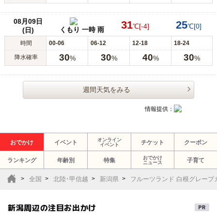
08月09日
31
25
℃
[-4]
℃
[0]
くもり 一時 雨
(日)
時間
00-06
06-12
12-18
18-24
30
30
40
30
降水確率
%
%
%
%
週間天気をみる
情報提供：
オンライン
おでかけ
イベント
チケット
クーポン
イベント
おでかけ
ランキング
年齢別
特集
子育て
ニュース
全国
北陸･甲信越
新潟県
フルーツランド 白根グレープ
新潟周辺の注目お出かけ