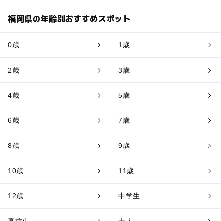
福岡県の年齢別おすすめスポット
0歳
1歳
2歳
3歳
4歳
5歳
6歳
7歳
8歳
9歳
10歳
11歳
12歳
中学生
高校生
大人