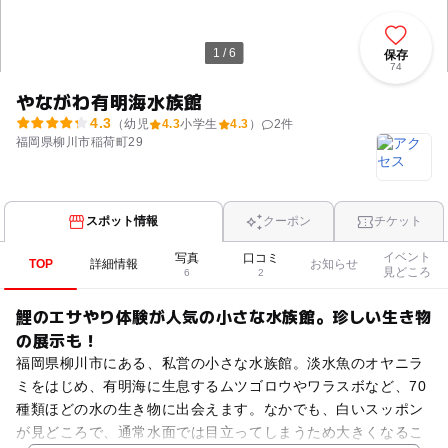
1 / 6
保存
74
やながわ有明海水族館
4.3
（幼児
4.3
小学生
4.3
）
2
件
福岡県柳川市稲荷町29
スポット情報
クーポン
チケット
イベント
写真
口コミ
TOP
詳細情報
お知らせ
見どころ
6
2
鯉のエサやり体験が人気の小さな水族館。珍しい生き物
の展示も！
福岡県柳川市にある、私営の小さな水族館。淡水魚のオヤニラ
ミをはじめ、有明海に生息するムツゴロウやワラスボなど、70
種類ほどの水の生き物に出会えます。なかでも、白いスッポン
が見どころで、通常水面では目立ってしまうため大きくなるこ