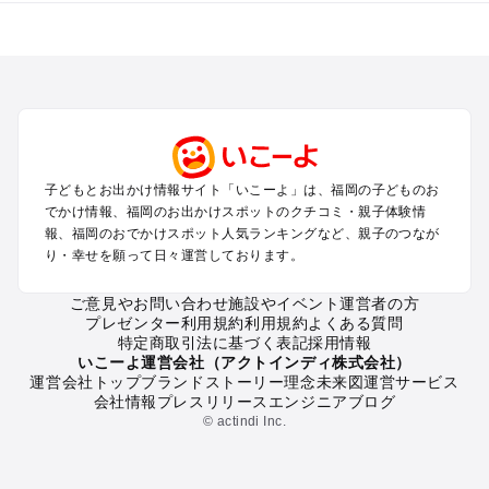
福岡のエリアからプール子ども連れのお出かけスポット
を探す
北九州（小倉・門司・八幡）・下関のプールお出かけ
福岡市（博多・天神・海の中道）のプールお出かけ
久留米・筑前・原鶴・筑後川のプールお出かけ
柳川・八女・筑後のプールお出かけ
糸島・前原のプールお出かけ
子どもとお出かけ情報サイト「いこーよ」は、福岡の子どものお
太宰府・宗像のプールお出かけ
でかけ情報、福岡のお出かけスポットのクチコミ・親子体験情
報、福岡のおでかけスポット人気ランキングなど、親子のつなが
福岡の定番お出かけスポット
り・幸せを願って日々運営しております。
福岡の遊園地
ご意見やお問い合わせ
施設やイベント運営者の方
福岡の動物園
プレゼンター利用規約
利用規約
よくある質問
福岡のバーベキュー
特定商取引法に基づく表記
採用情報
福岡の釣り
いこーよ運営会社（アクトインディ株式会社）
運営会社トップ
ブランドストーリー
理念
未来図
運営サービス
福岡の牧場
会社情報
プレスリリース
エンジニアブログ
福岡のプール
© actindi Inc.
福岡のアスレチック
福岡の公園・総合公園
福岡の観光