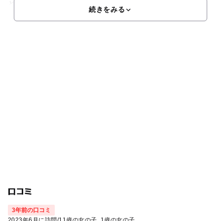
とが珍しい白変種ということで、”幸運のスッポン”と親し
続きをみる
口コミ
3年前の口コミ
2023年6月に訪問
/
11歳の女の子
1歳の女の子