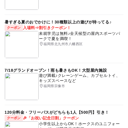
暑すぎる夏のおでかけに！30種類以上の遊びが待ってる♪
入場料⇒割引きクーポン！
クーポン
未就学児は無料♪全天候型の屋内スポーツパ
ークで夏を満喫！
福岡県北九州市八幡西区
7/18グランドオープン！雨も暑さもOK！大型屋内施設
遊び満載♪クレーンゲーム、カプセルトイ、
キッズスペースなど
福岡県宗像市
120分料金・フリーパスがどちらも1人【500円】引き！
🎉「お祝い記念日割」クーポン
クーポン
小学生以上からOK！ホークスのユニフォー