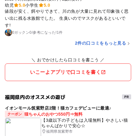
幼児
5.0
小学生
5.0
値段が安く、餌やりできて、川の魚が大量に見れて印象強く思
い出に残る水族館でした。 生臭いのでマスクがあるといいで
す!
0ガックン0
/
参考に
なった!
1件
2件の口コミをもっと見る
＼ おでかけしたら口コミを書こう ／
いこーよアプリで口コミを書く
福岡県内のオススメの遊び
イオンモール筑紫野店2階！猫カフェデビューに最適♪
猫ちゃんのおやつ550円⇒無料
クーポン
【3歳以下の子どもは入場無料】やさしい猫
ちゃんばかりで安心☆
福岡県筑紫野市