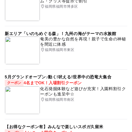
ム・グッズ等提示で割引
福岡県福岡市博多区
新エリア「いのちめぐる森」！九州の海がテーマの水族館
奄美の豊かな自然を再現！親子で生命の神秘
を間近に体感
福岡県福岡市東区
5月グランドオープン♪動く!吠える!世界中の恐竜大集合
4名までOK！入場割引クーポン
クーポン
化石発掘体験など遊びが充実！入園料割引ク
ーポンも進呈中☆
福岡県福岡市南区
【お得なクーポン有】みんなで楽しいスポガ久留米