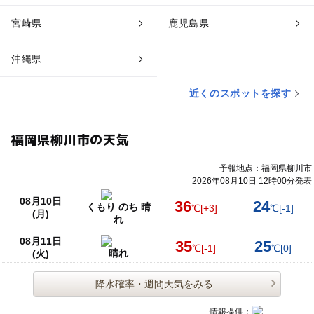
宮崎県
鹿児島県
沖縄県
近くのスポットを探す
福岡県柳川市の天気
予報地点：福岡県柳川市
2026年08月10日 12時00分発表
08月10日
36
24
くもり のち 晴
℃
[+3]
℃
[-1]
(月)
れ
08月11日
35
25
℃
[-1]
℃
[0]
晴れ
(火)
降水確率・週間天気をみる
情報提供：