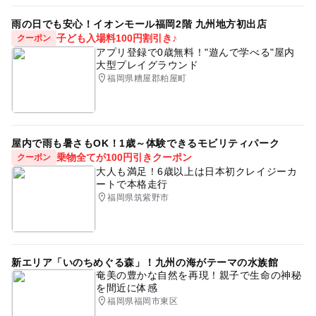
雨の日でも安心！イオンモール福岡2階 九州地方初出店
子ども入場料100円割引き♪
クーポン
アプリ登録で0歳無料！"遊んで学べる"屋内
大型プレイグラウンド
福岡県糟屋郡粕屋町
屋内で雨も暑さもOK！1歳～体験できるモビリティパーク
乗物全てが100円引きクーポン
クーポン
大人も満足！6歳以上は日本初クレイジーカ
ートで本格走行
福岡県筑紫野市
新エリア「いのちめぐる森」！九州の海がテーマの水族館
奄美の豊かな自然を再現！親子で生命の神秘
を間近に体感
福岡県福岡市東区