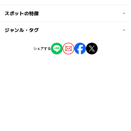
100円
小学生〜高校生100円、乳幼児無料
交通アクセス
スポットの特徴
西鉄柳川駅から車で11分
大人の料金
水天宮入口バス停から徒歩3分
ー
ー
駐車場あり
ジャンル・タグ
駅から近い
300円
御花前バス停から徒歩5分
ー
ー
授乳室あり
託児所
ジャンル
近くの駅
シェアする
水族館
西鉄柳川駅
◯
ー
雨でもOK
ベビーカーOK
タグ
矢加部駅
ー
ー
食事持込OK
レストラン
雨の日でもOK
エサやり体験
雨でも遊べる
ー
ー
売店
オムツ交換台
徳益駅
雨の日おでかけ
生き物観察
雨でも楽しめる
夏休み2026
イベント
冬休み2025-2026
駐車場詳細
駐車場は徒歩5分ほどのところに市営駐車場があり、60分
春休み2027
海の生き物
無料