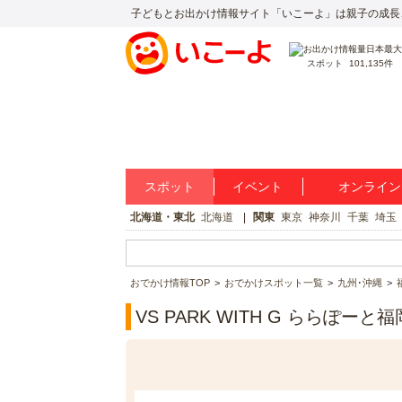
子どもとお出かけ情報サイト「いこーよ」は親子の成長
スポット
101,135件
スポット
イベント
オンライン
北海道・東北
北海道
関東
東京
神奈川
千葉
埼玉
おでかけ情報TOP
おでかけスポット一覧
九州･沖縄
VS PARK WITH G ららぽー