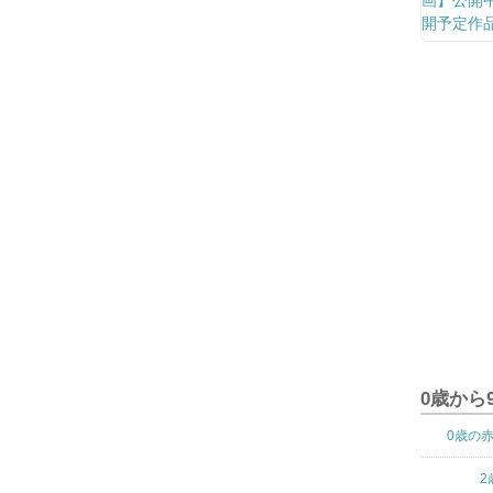
0歳から
0歳の
2