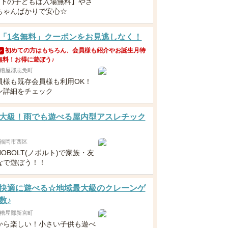
以下の子どもは入場無料】やさ
ちゃんばかりで安心☆
「1名無料」クーポンをお見逃しなく！
初めての方はもちろん、会員様も紹介やお誕生月特
ン
無料！お得に遊ぼう♪
糟屋郡志免町
員様も既存会員様も利用OK！
ン詳細をチェック
大級！雨でも遊べる屋内型アスレチック
福岡市西区
OBOLT(ノボルト)で家族・友
なで遊ぼう！！
快適に遊べる☆地域最大級のクレーンゲ
数♪
糟屋郡新宮町
から楽しい！小さい子供も遊べ