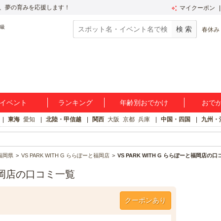
、夢の育みを応援します！
マイクーポン
春休み
イベント
ランキング
年齢別おでかけ
おで
東海
愛知
北陸・甲信越
関西
大阪
京都
兵庫
中国・四国
九州・
福岡県
VS PARK WITH G ららぽーと福岡店
VS PARK WITH G ららぽーと福岡店の
と福岡店の口コミ一覧
クーポンあり