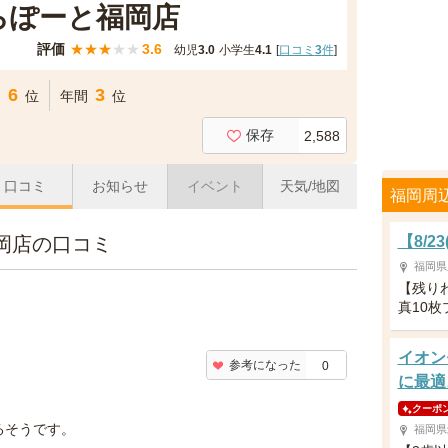
 ららぽーと福岡店
評価
★
★
★
★
★
3.6
幼児
3.0
小学生
4.1
[
口コミ
3
件
]
6
3
間
位
年間
位
保存
2,588
口コミ
お知らせ
イベント
天気/地図
福岡周
と福岡店の口コミ
【8/
福岡県
【残り
真10
イオン
参考になった
0
に最適
クーポ
るそうです。
福岡県