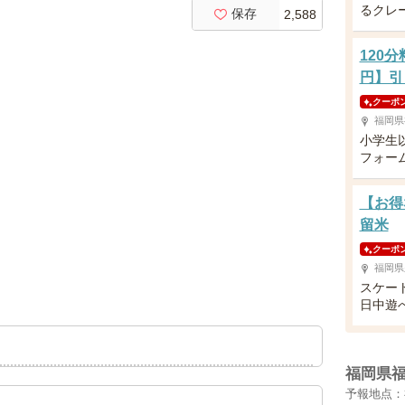
るクレ
保存
2,588
120
円】引
クーポ
福岡県
小学生
フォー
【お得
留米
クーポ
福岡県
スケー
日中遊
福岡県
予報地点：