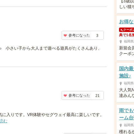
【3歳
しい猫
お得な
クーポ
典で1名
参考になった
3
福岡県
新規会
 小さい子から大人まで遊べる遊具がたくさんあり、
クーポ
国内最
施設♪
福岡県
大人気N
達みん
参考になった
21
雨でも
気に入りです。VR体験やセグウェイ最高に楽しいです。
ーム台
読む
福岡県
穫れる