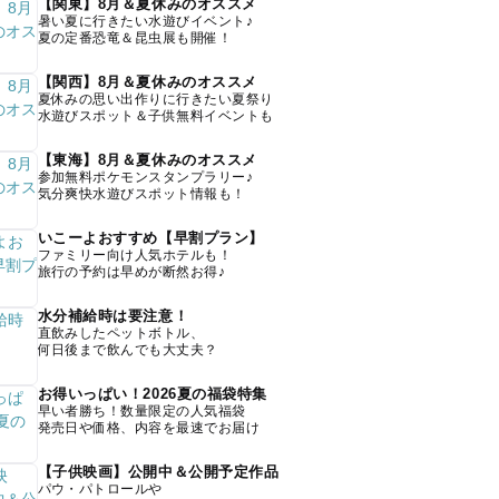
【関東】8月＆夏休みのオススメ
暑い夏に行きたい水遊びイベント♪
夏の定番恐竜＆昆虫展も開催！
【関西】8月＆夏休みのオススメ
夏休みの思い出作りに行きたい夏祭り
水遊びスポット＆子供無料イベントも
【東海】8月＆夏休みのオススメ
参加無料ポケモンスタンプラリー♪
気分爽快水遊びスポット情報も！
いこーよおすすめ【早割プラン】
ファミリー向け人気ホテルも！
旅行の予約は早めが断然お得♪
水分補給時は要注意！
直飲みしたペットボトル、
何日後まで飲んでも大丈夫？
お得いっぱい！2026夏の福袋特集
早い者勝ち！数量限定の人気福袋
発売日や価格、内容を最速でお届け
【子供映画】公開中＆公開予定作品
パウ・パトロールや