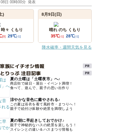
月08日 00時00分
発表
土)
8月9日(日)
 時々 くもり
晴れ のち くもり
℃
29℃
35℃
28℃
[0]
[-1]
[-1]
[-1]
降水確率・週間天気を見る
け家族にイチオシ情報
とりっぷ 注目記事
夏の土曜は「土曜夜市」へ♪
商店街で縁日・屋台・イベント満喫！
食べて、遊んで、親子の思い出作り
涼やかな音色に癒やされる♪
この夏は浴衣を着て風鈴市・まつりへ！
親子で絵付け体験や絶景を満喫しよう
夏の朝に早起きしておでかけ♪
親子で神秘的なハスの絶景を楽しもう！
スイレンとの違い＆ハスまつり情報も