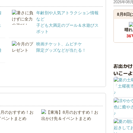
2026年08
情
年齢別や人気アトラクション情報
8月8日(
など
ェ
子ども大満足のプール＆水遊びス
晴れ
ポット
36
映画チケット、ムビチケ
遊
限定グッズなどが当たる！
お出か
いこーよ
！