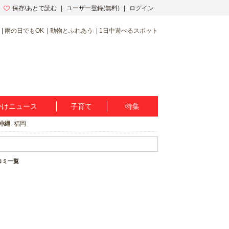
保存/あとで読む
ユーザー登録(無料)
ログイン
雨の日でもOK
動物とふれあう
1日中遊べるスポット
かけニュース
子育て
特集
沖縄
福岡
口コミ一覧