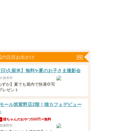
辺の注目お出かけ
23(日)久留米】無料✨夏のお子さま撮影会
久留米市
わずか】夏でも屋内で快適🌻写
枚プレゼント
モール筑紫野店2階！猫カフェデビュー
♪
猫ちゃんのおやつ550円⇒無料
ン
筑紫野市