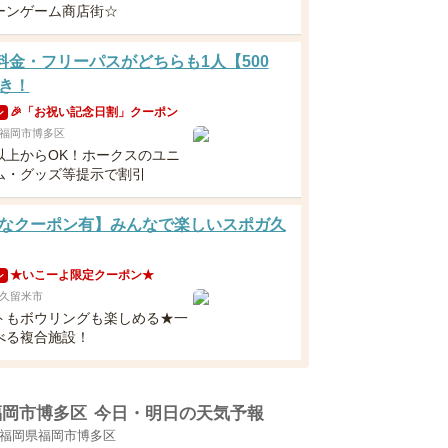
ーンゲーム商店街☆
分料金・フリーパスがどちらも1人【500
き！
🎉「お祝い記念日割」クーポン
ン
福岡市博多区
以上からOK！ホークスのユニ
ム・グッズ等提示で割引
なクーポン有】みんなで楽しいスポガ久
★いこーよ限定クーポン★
ン
久留米市
トもボウリングも楽しめる★一
べる複合施設！
福岡市博多区
今日・明日の天気予報
福岡県福岡市博多区