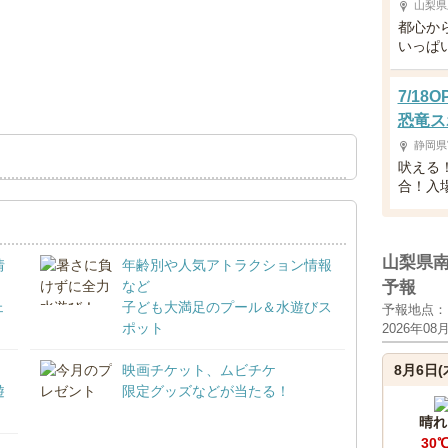
山梨県
都心か
いっぱ
7/1
恐竜ス
静岡県
吠える
合！入
山梨県
情
年齢別や人気アトラクション情報
など
予報
ェ
子ども大満足のプール＆水遊びス
予報地点：
ポット
2026年08
映画チケット、ムビチケ
8月6日(
遊
限定グッズなどが当たる！
晴れ
30