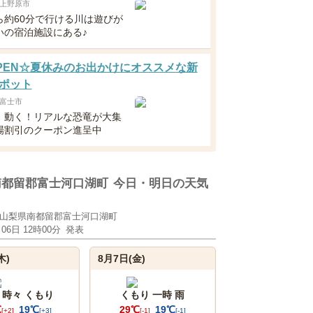
上野原市
ら約60分で行ける川は遊びが
いの宿泊施設にある♪
8OPEN☆夏休みのお出かけにオススメな新
ポット
富士市
！動く！リアルな恐竜が大集
場割引のクーポン進呈中
南都留郡富士河口湖町
今日・明日の天気
山梨県南都留郡富士河口湖町
月06日 12時00分
発表
木)
8月7日(金)
 時々 くもり
くもり 一時 雨
℃
19℃
29℃
19℃
[+2]
[+3]
[-1]
[-1]