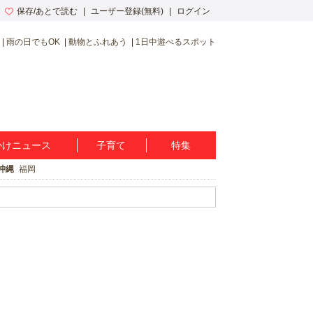
保存/あとで読む
ユーザー登録(無料)
ログイン
雨の日でもOK
動物とふれあう
1日中遊べるスポット
かけニュース
子育て
特集
沖縄
福岡