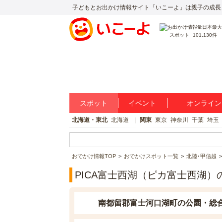
子どもとお出かけ情報サイト「いこーよ」は親子の成長
スポット
101,130件
スポット
イベント
オンライン
北海道・東北
北海道
関東
東京
神奈川
千葉
埼玉
おでかけ情報TOP
おでかけスポット一覧
北陸･甲信越
PICA富士西湖（ピカ富士西湖）
南都留郡富士河口湖町の公園・総