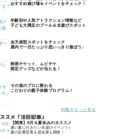
おすすめ遊び場＆イベントをチェック！
年齢別や人気アトラクション情報など
子ども大満足のプール＆水遊びスポット
全天候型スポットをチェック
屋内で一日たっぷり思いっきり遊ぼう♪
映画チケット、ムビチケ
限定グッズなどが当たる！
その道のプロに教わる
こだわりの親子体験プログラム！
特集をもっと見る
オススメ「注目記事」
【関東】8月＆夏休みのオススメ
暑い夏に行きたい水遊びイベント♪
夏の定番恐竜＆昆虫展も開催！