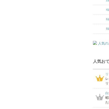
2
4
6
8
人気おで
リ
レ
1
リ
白
昭
2
た