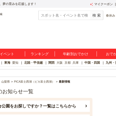
、夢の育みを応援します！
マイクーポン
春休み
イベント
ランキング
年齢別おでかけ
おで
東海
愛知
北陸・甲信越
関西
大阪
京都
兵庫
中国・四国
九州・
山梨県
PICA富士西湖（ピカ富士西湖）
最新情報
のお知らせ一覧
合公園をお探しですか？一覧はこちらから