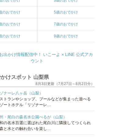
歳のおでかけ
3歳のおでかけ
歳のおでかけ
5歳のおでかけ
歳のおでかけ
7歳のおでかけ
歳のおでかけ
9歳のおでかけ
かけスポット 山梨県
8月3日更新（7月27日～8月2日分）
ゾナーレ八ヶ岳（山梨）
ストランやショップ、プールなどが集まった遊べる
ゾートホテル「リゾナーレ...
州・尾白の森名水公園べるが（山梨）
和の名水百選に選ばれた尾白川に隣接してつくられ
森と水との触れ合いを楽し...