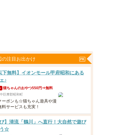
辺の注目お出かけ
以下無料】イオンモール甲府昭和にある
ェ♪
猫ちゃんのおやつ550円⇒無料
ン
中巨摩郡昭和町
クーポンも☆猫ちゃん遊具や漫
無料サービスも充実！
び】清流「鶴川」へ直行！大自然で遊び
う☆