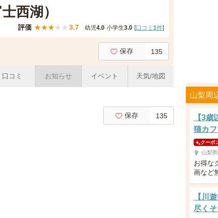
富士西湖）
評価
★
★
★
★
★
3.7
幼児
4.0
小学生
3.0
[
口コミ
1
件
]
保存
135
口コミ
お知らせ
イベント
天気/地図
山梨周
保存
135
【3歳
猫カフ
クーポ
山梨県
お得な
画など
【川遊
尽くそ