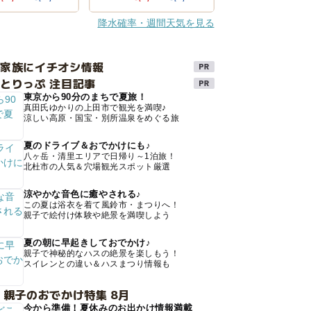
降水確率・週間天気を見る
け家族にイチオシ情報
とりっぷ 注目記事
東京から90分のまちで夏旅！
真田氏ゆかりの上田市で観光を満喫♪
涼しい高原・国宝・別所温泉をめぐる旅
夏のドライブ＆おでかけにも♪
八ヶ岳・清里エリアで日帰り～1泊旅！
北杜市の人気＆穴場観光スポット厳選
涼やかな音色に癒やされる♪
この夏は浴衣を着て風鈴市・まつりへ！
親子で絵付け体験や絶景を満喫しよう
夏の朝に早起きしておでかけ♪
親子で神秘的なハスの絶景を楽しもう！
スイレンとの違い＆ハスまつり情報も
 親子のおでかけ特集 8月
今から準備！夏休みのお出かけ情報満載