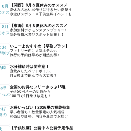
【関西】8月＆夏休みのオススメ
夏休みの思い出作りに行きたい夏祭り
水遊びスポット＆子供無料イベントも
【東海】8月＆夏休みのオススメ
参加無料ポケモンスタンプラリー♪
気分爽快水遊びスポット情報も！
いこーよおすすめ【早割プラン】
ファミリー向け人気ホテルも！
旅行の予約は早めが断然お得♪
水分補給時は要注意！
直飲みしたペットボトル、
何日後まで飲んでも大丈夫？
全国のお得なフリーきっぷ15選
子供50円均一の切符から
100円で1日乗り放題も！
お得いっぱい！2026夏の福袋特集
早い者勝ち！数量限定の人気福袋
発売日や価格、内容を最速でお届け
【子供映画】公開中＆公開予定作品