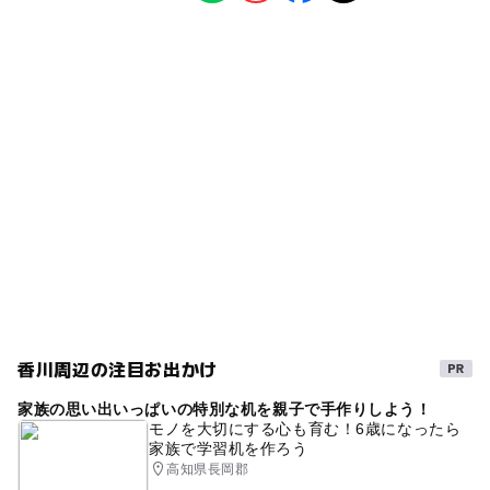
教室・習い事
体験施設
高松築港駅
象：来館者全員
ー
ー
食事持込OK
レストラン
手指消毒ご協力のお声がけをしています。
ー
◯
売店
オムツ交換台
タグ
〇飛沫防止ビニールカーテンの設置
冬休み2025-2026
体験学習
授乳室あり
場所：4階エントランス、5階受付カウンター
近距離で応対するカウンターに飛沫防止ビニールカーテン
バリアフリー
学び
ロボット
を設置しています。
室内での体験なので雨でもOK
夏休み2026
スマホ
〇抗ウイルスシートの施工、光触媒コート噴霧
体験型
車椅子対応トイレ
雨の日でもOK
場所：クラスルーム他
不特定多数の人が利用する場所や物に抗菌加工を実施して
パソコン
子ども向け屋内施設
雨の日おでかけ
います。
春休み2027
体験型学習
おむつ交換台
おむつ
【貸室（レンタルスペース）での取り組み】
車椅子
キッズプログラミング
ファミリー
初心者
換気のため部屋の入り口を開放しています。
香川周辺の注目お出かけ
はじめてのプログラミング
雨でも楽しめる
授乳室
貸室利用終了後に除菌シートで機器、テーブル、椅子の清
家族の思い出いっぱいの特別な机を親子で手作りしよう！
掃を行っています。
雨でも遊べる
モノを大切にする心も育む！6歳になったら
家族で学習机を作ろう
【イベント開催時の取り組み】
高知県長岡郡
イベント会場ではビル換気装置を常時稼働しています。