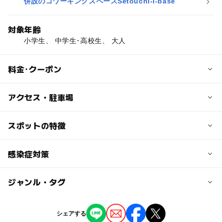
併設のコワーキングスペースSetouchi-i-base
対象年齢
小学生、 中学生･高校生、 大人
料金･クーポン
子供の料金
アクセス・駐車場
入場無料
交通アクセス
スポットの特徴
大人の料金
JR高松駅から徒歩で約3分。「高松シンボルタワー」タワ
入場無料
ー棟1階ヨンデンプラザ前のシースルーエレベーターをご
ー
◯
駐車場あり
感染症対策
駅から近い
利用いただき、4階へお越しください。
◯
ー
授乳室あり
託児所
ジャンル・タグ
【館内で常時行っている取り組み】
近くの駅
高松駅
◯
◯
雨でもOK
ベビーカーOK
〇アルコール消毒液の設置
ジャンル
シェアする
場所：4階エントランス、4階・5階フロア内数カ所 対