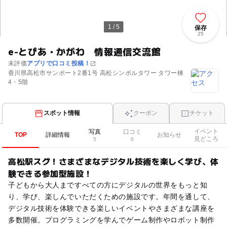
1 / 5
保存
25
e-とぴあ・かがわ 情報通信交流館
未評価
アプリで口コミ投稿！
香川県高松市サンポート2番1号 高松シンボルタワー タワー棟
4・5階
スポット情報
クーポン
チケット
イベント
写真
口コミ
TOP
詳細情報
お知らせ
見どころ
5
0
高松駅スグ！さまざまなデジタル技術を楽しく学び、体
験できる参加型施設！
子どもから大人まですべての方にデジタルの世界をもっと知
り、学び、楽しんでいただくための施設です。年間を通して、
デジタル技術を体験できる楽しいイベントやさまざまな講座を
多数開催。プログラミングを学んでゲーム制作やロボット制作