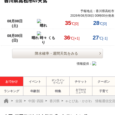
香川県高松市の天気
予報地点：香川県高松市
2026年08月08日 00時00分発表
08月08日
35
28
℃
[0]
℃
[0]
晴れ
(土)
08月09日
36
27
晴れ 時々 くも
℃
[+1]
℃
[-1]
(日)
り
降水確率・週間天気をみる
情報提供：
オンライン
おでかけ
イベント
チケット
クーポン
イベント
おでかけ
ランキング
年齢別
特集
子育て
ニュース
全国
中国･四国
香川県
e-とぴあ・かがわ 情報通信交