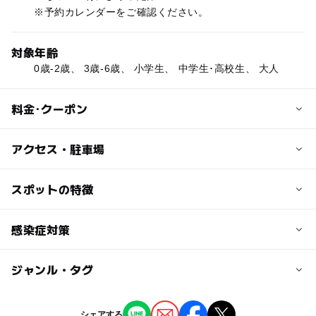
※予約カレンダーをご確認ください。
対象年齢
0歳-2歳、 3歳-6歳、 小学生、 中学生･高校生、 大人
料金･クーポン
子供の料金
アクセス・駐車場
公式サイトでご確認ください
交通アクセス
スポットの特徴
大人の料金
農場周辺は農地で目立った目印がございません。
公式サイトでご確認ください
農道は大変狭くなっており迷われると元の道に戻るまで多
◯
ー
駐車場あり
感染症対策
駅から近い
くの時間が必要となります。
ー
ー
授乳室あり
託児所
ジャンル・タグ
・スタッフの体調管理
公式HPにて写真付きで経路を説明しておりますのでそち
・アルコール消毒
らをご参照ください。
◯
ー
雨でもOK
ベビーカーOK
・マスクの着用
ジャンル
シェアする