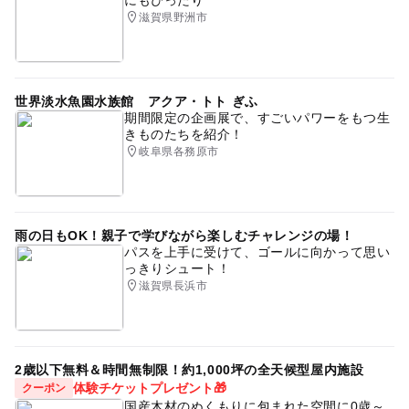
にもぴったり
滋賀県野洲市
世界淡水魚園水族館 アクア・トト ぎふ
期間限定の企画展で、すごいパワーをもつ生
きものたちを紹介！
岐阜県各務原市
雨の日もOK！親子で学びながら楽しむチャレンジの場！
パスを上手に受けて、ゴールに向かって思い
っきりシュート！
滋賀県長浜市
2歳以下無料＆時間無制限！約1,000坪の全天候型屋内施設
体験チケットプレゼント🎁
クーポン
国産木材のぬくもりに包まれた空間に0歳～