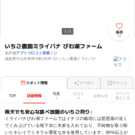
1 / 3
保存
16
いちご農園ミライバナ びわ湖ファーム
未評価
アプリで口コミ投稿！
滋賀県守山市幸津川町2835-32 いちご農園ミライバナ
スポット情報
クーポン
チケット
イベント
写真
口コミ
TOP
詳細情報
お知らせ
見どころ
3
0
雨天でも安心な食べ放題のいちご狩り♪
ミライバナびわ湖ファームではイチゴの栽培には琵琶湖の近く
でくみ上げている地下水に木炭を入れており、不純物を取り除
いたキレイでミネラル豊富な水を使用しています。90%以上が