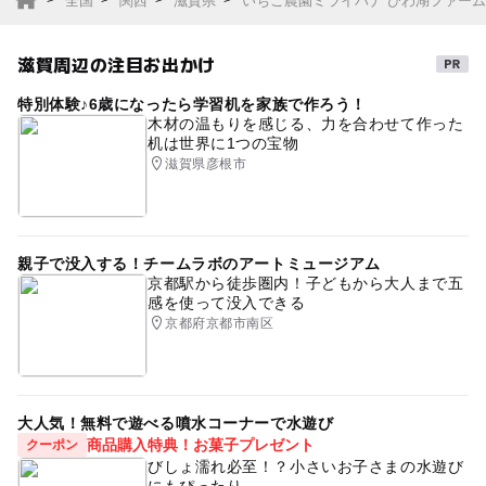
全国
関西
滋賀県
いちご農園ミライバナ びわ湖ファーム
滋賀周辺の注目お出かけ
特別体験♪6歳になったら学習机を家族で作ろう！
木材の温もりを感じる、力を合わせて作った
机は世界に1つの宝物
滋賀県彦根市
親子で没入する！チームラボのアートミュージアム
京都駅から徒歩圏内！子どもから大人まで五
感を使って没入できる
京都府京都市南区
大人気！無料で遊べる噴水コーナーで水遊び
商品購入特典！お菓子プレゼント
クーポン
びしょ濡れ必至！？小さいお子さまの水遊び