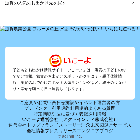
滋賀の人気のお出かけ先を探す
滋賀のエリアからプール子ども連れのお出かけスポット
を探す
草津・守山・近江八幡・栗東のプールお出かけ
彦根・長浜・米原・湖北・湖東三山のプールお出かけ
大津周辺のプールお出かけ
信楽・甲賀のプールお出かけ
湖西（琵琶湖）のプールお出かけ
雄琴・堅田のプールお出かけ
子どもとお出かけ情報サイト「いこーよ」は、滋賀の子どものお
でかけ情報、滋賀のお出かけスポットのクチコミ・親子体験情
報、滋賀のおでかけスポット人気ランキングなど、親子のつなが
滋賀の定番お出かけスポット
り・幸せを願って日々運営しております。
滋賀の遊園地
滋賀の動物園
ご意見やお問い合わせ
施設やイベント運営者の方
滋賀のバーベキュー
プレゼンター利用規約
利用規約
よくある質問
滋賀の釣り
特定商取引法に基づく表記
採用情報
いこーよ運営会社（アクトインディ株式会社）
滋賀の牧場
運営会社トップ
ブランドストーリー
理念
未来図
運営サービス
滋賀のプール
会社情報
プレスリリース
エンジニアブログ
滋賀のアスレチック
© actindi Inc.