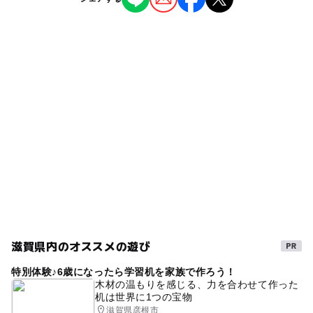
近くの駅
いちご狩り
感染対策徹底しております。
ー
ー
食事持込OK
レストラン
堅田駅
ー
ー
売店
オムツ交換台
タグ
駐車場詳細
雨でも楽しめる
冬休み2025-2026
春休み2027
ご予約を頂いたお客様の駐車場は確保しております。当日
飛び込みご利用のお客様は駐車スペースが無い場合がござ
雨の日おでかけ
6月イチゴ狩り
雨でも遊べる
います。
5月イチゴ狩り
3月イチゴ狩り
冬のお出かけ
駐車場所は農園敷地内のハウスの目の前にございます。
1月イチゴ狩り
雨の日でもOK
2月イチゴ狩り
4月イチゴ狩り
滋賀県内のオススメの遊び
特別体験♪6歳になったら学習机を家族で作ろう！
木材の温もりを感じる、力を合わせて作った
机は世界に1つの宝物
滋賀県彦根市