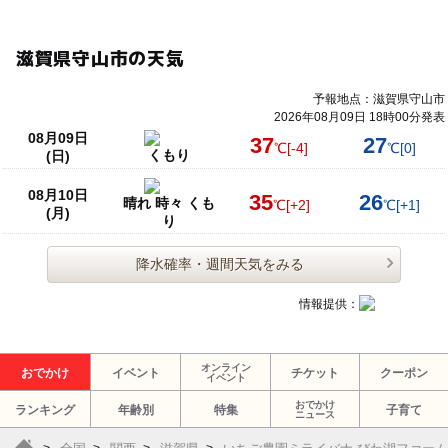
滋賀県守山市の天気
予報地点：滋賀県守山市
2026年08月09日 18時00分発表
08月09日
37
27
℃
[-4]
℃
[0]
くもり
(日)
08月10日
35
26
晴れ 時々 くも
℃
[+2]
℃
[+1]
(月)
り
降水確率・週間天気をみる
情報提供：
オンライン
おでかけ
イベント
チケット
クーポン
イベント
おでかけ
ランキング
年齢別
特集
子育て
ニュース