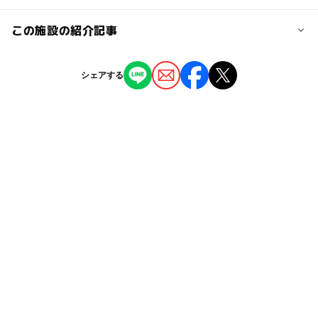
近くの駅
八幡駅
ー
ー
授乳室あり
託児所
ジャンル
この施設の紹介記事
アミューズメント
◯
ー
雨でもOK
ベビーカーOK
【豊橋周辺】2025年ゴールデンウィークの
シェアする
おでかけにおすすめ！人気スポットランキン
タグ
グ
ー
ー
食事持込OK
レストラン
2025年5月1日
3歳
ゲームセンター
7月
親子であそべる
【豊橋周辺】2025年3月のおでかけにおすす
ー
ー
売店
オムツ交換台
め！人気スポットランキング
雨でも楽しめる
室内アスレチック
4月
2025年3月9日
イオンモール
夏におすすめ
キャラクターに会える
【豊橋周辺】2月22日～24日の三連休おでか
5月
4歳
クレーンゲーム
6歳
けにもおすすめ！人気スポットランキング
2025年2月17日
室内テーマパーク
2歳
キッズパーク
プリクラ
0歳
アクティビティ
10歳
大人から子どもまで楽しめる
屋内遊び場
おすすめ
大駐車場完備
寒い日でもOK
#親子で楽しめる