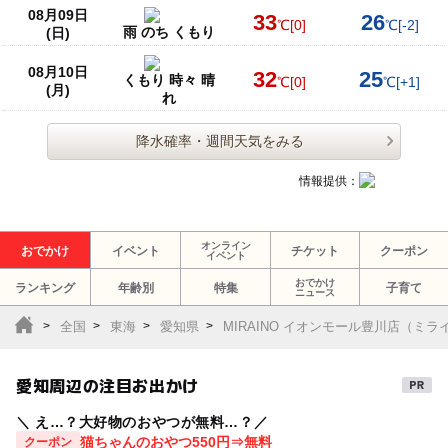
08月09日
33
26
℃
[0]
℃
[-2]
雨 のち くもり
(日)
08月10日
32
25
くもり 時々 晴
℃
[0]
℃
[+1]
(月)
れ
降水確率・週間天気をみる
情報提供：
オンライン
おでかけ
イベント
チケット
クーポン
イベント
おでかけ
ランキング
年齢別
特集
子育て
ニュース
全国
東海
愛知県
MIRAINO イオンモール豊川店（ミ
愛知周辺の注目お出かけ
＼ え…？大好物のおやつが無料…？／
猫ちゃんのおやつ550円⇒無料
クーポン