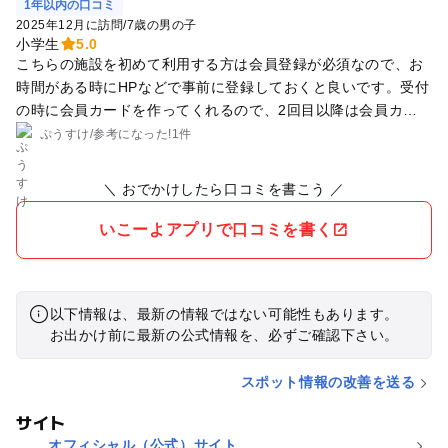
1年以内の口コミ
2025年12月に訪問
/
7歳の男の子
小学生
5.0
こちらの施設を初めて利用する方は会員登録が必須なので、お
時間がある時にHPなどで事前に登録しておくと良いです。受付
の時に会員カードを作ってくれるので、2回目以降は会員カー
ドのみで受付の手続きが出来ます。あとクレイジーバネット専
ぷうすけ
/
参考に
なった!
1件
用の靴下が必要なので、入場料金とは別に1人一足300円の靴下
を購入しなければなりません。2回目以降は購入した靴下を持
＼ おでかけしたら口コミを書こう ／
参すれば入場料金だけで済みます。基本は60分コースで時間を
超える場合は延長料金が掛かります。お知らせとかはしてくれ
いこーよアプリで口コミを書く
ないので、自分で時間の管理をする必要があります。施設内に
自動販売機はありますがトイレはないので、事前に済ましてお
くと良いです。小学生くらいのお子さんなら十分人楽しめると
以下情報は、最新の情報ではない可能性もあります。
ころだと思います。終わった後は隣がゲームセンターなので、
お出かけ前に最新の公式情報を、必ずご確認下さい。
クレーンゲーム一回無料のチケットが人数分貰えます。今回2
回目の訪問でどちらも土日でしたが、特に混雑などはなく快適
スポット情報の改善を送る
に遊べました。意外と穴場だと思います。
サイト
オフィシャル（公式）サイト