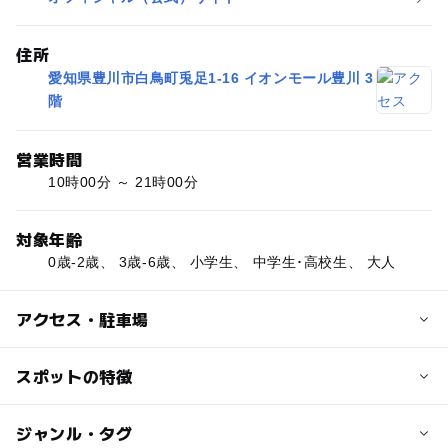
住所
愛知県豊川市白鳥町兎足1-16 イオンモール豊川 3
階
営業時間
10時00分 ～ 21時00分
対象年齢
0歳-2歳、 3歳-6歳、 小学生、 中学生･高校生、 大人
アクセス・駐車場
交通アクセス
スポットの特徴
名鉄豊川線「八幡駅」から徒歩約5分
◯
◯
駐車場あり
ジャンル・タグ
駅から近い