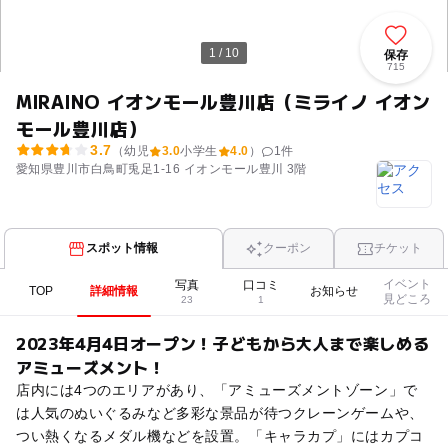
1 / 10
保存
715
MIRAINO イオンモール豊川店（ミライノ イオン
モール豊川店）
3.7
（幼児
3.0
小学生
4.0
）
1
件
愛知県豊川市白鳥町兎足1-16 イオンモール豊川 3階
スポット情報
クーポン
チケット
イベント
写真
口コミ
TOP
詳細情報
お知らせ
見どころ
23
1
2023年4月4日オープン！子どもから大人まで楽しめる
アミューズメント！
店内には4つのエリアがあり、「アミューズメントゾーン」で
は人気のぬいぐるみなど多彩な景品が待つクレーンゲームや、
つい熱くなるメダル機などを設置。「キャラカプ」にはカプコ