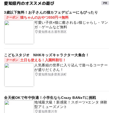
7歳
穴場
冬休み2025-2026
室内
愛知県内のオススメの遊び
キッズスペース
かわいいキャラクター
年末年始
3歳以下無料！お子さんの猫カフェデビューにもぴったり
猫ちゃんのおやつ550円⇒無料
クーポン
6月
8歳
8月
アミューズメント施設
全天候型
可愛い子供×猫に癒される♪猫じゃらし・マン
ガ・ゲームなど無料
子どもから大人まで
日帰り
愛知県名古屋市西区
GW(ゴールデンウィーク)2027
お正月2026
ガチャガチャ
雨の日おでかけ
春休み2027
小学生
こどもスタジオ NHKキッズキャラクター大集合！
4月イベント
11歳
1日中遊べるスポット
VR
土日も使える！入園料割引！
クーポン
雨の日でもOK
12歳
1歳
商業施設
5歳
人気番組の世界に入り込んで遊べるコーナー
が盛りだくさん！
名鉄豊川線
夏休み2026
9歳
体を動かす
愛知県知多郡美浜町
雨でも遊べる
全天候OKで年中快適！小学生ならCrazy BANeTに挑戦
地域最大級！新感覚！スポーツ×エンタ 体験
型アミューズメント
愛知県豊川市