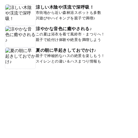
涼しい木陰や渓流で深呼吸！
市街地から近い森林浴スポットも多数
川遊びやハイキングを親子で満喫♪
涼やかな音色に癒やされる♪
この夏は浴衣を着て風鈴市・まつりへ！
親子で絵付け体験や絶景を満喫しよう
夏の朝に早起きしておでかけ♪
親子で神秘的なハスの絶景を楽しもう！
スイレンとの違い＆ハスまつり情報も