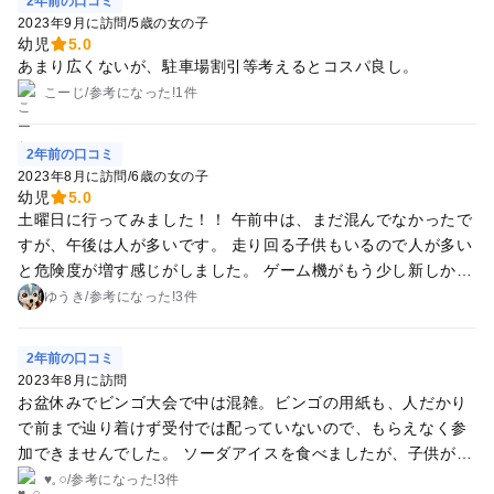
2年前の口コミ
2023年9月に訪問
/
5歳の女の子
幼児
5.0
あまり広くないが、駐車場割引等考えるとコスパ良し。
こーじ
/
参考に
なった!
1件
2年前の口コミ
2023年8月に訪問
/
6歳の女の子
幼児
5.0
土曜日に行ってみました！！ 午前中は、まだ混んでなかったで
すが、午後は人が多いです。 走り回る子供もいるので人が多い
と危険度が増す感じがしました。 ゲーム機がもう少し新しかっ
たら◎かなぁーって感じです。
ゆうき
/
参考に
なった!
3件
2年前の口コミ
2023年8月に訪問
お盆休みでビンゴ大会で中は混雑。ビンゴの用紙も、人だかり
で前まで辿り着けず受付では配っていないので、もらえなく参
加できませんでした。 ソーダアイスを食べましたが、子供が変
な味がすると言い食べれないので、捨てました。ソーダアイス
♥𓈒 𓏸
/
参考に
なった!
3件