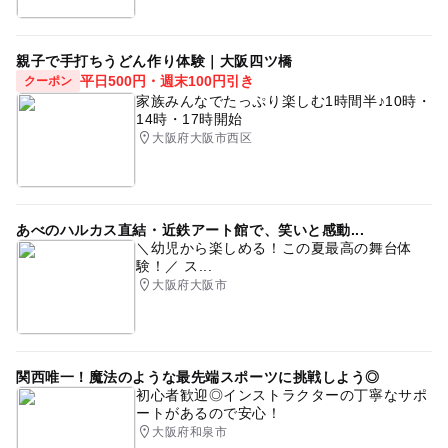
親子で手打ちうどん作り体験｜大阪四ツ橋
平日500円・週末100円引き
クーポン
家族みんなでたっぷり楽しむ1時間半♪10時・
14時・17時開始
大阪府大阪市西区
あべのハルカス直結・近鉄アート館で、笑いと感動...
＼幼児から楽しめる！この夏最高の舞台体
験！／ ス...
大阪府大阪市
関西唯一！魔法のような最先端スポーツに挑戦しよう◎
初心者歓迎◎インストラクターの丁寧なサポ
ートがあるので安心！
大阪府和泉市