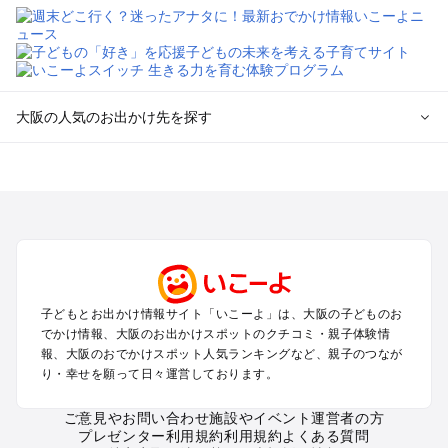
大阪の人気のお出かけ先を探す
大阪のエリアからプール子ども連れのお出かけスポット
を探す
堺・大阪南部（岸和田・関西空港・泉南）のプールお出かけ
高槻・吹田・豊中・茨木・箕面・枚方・伊丹空港のプールお出
かけ
梅田・キタ・淀屋橋・本町・福島のプールお出かけ
東大阪・八尾・寝屋川・守口・門真のプールお出かけ
子どもとお出かけ情報サイト「いこーよ」は、大阪の子どものお
大阪ベイエリア（USJ・南港）のプールお出かけ
でかけ情報、大阪のお出かけスポットのクチコミ・親子体験情
なんば・心斎橋・道頓堀・四ツ橋・ミナミのプールお出かけ
報、大阪のおでかけスポット人気ランキングなど、親子のつなが
天王寺・阿倍野・上本町・長居のプールお出かけ
り・幸せを願って日々運営しております。
大阪城・京橋・鶴見緑地のプールお出かけ
新大阪・江坂・十三のプールお出かけ
ご意見やお問い合わせ
施設やイベント運営者の方
プレゼンター利用規約
利用規約
よくある質問