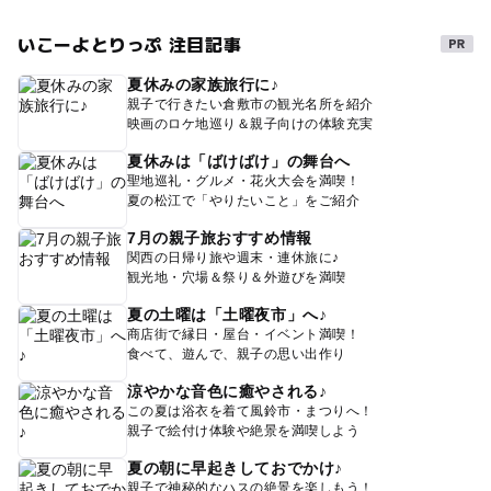
いこーよとりっぷ 注目記事
夏休みの家族旅行に♪
親子で行きたい倉敷市の観光名所を紹介
映画のロケ地巡り＆親子向けの体験充実
夏休みは「ばけばけ」の舞台へ
聖地巡礼・グルメ・花火大会を満喫！
夏の松江で「やりたいこと」をご紹介
7月の親子旅おすすめ情報
関西の日帰り旅や週末・連休旅に♪
観光地・穴場＆祭り＆外遊びを満喫
夏の土曜は「土曜夜市」へ♪
商店街で縁日・屋台・イベント満喫！
食べて、遊んで、親子の思い出作り
涼やかな音色に癒やされる♪
この夏は浴衣を着て風鈴市・まつりへ！
親子で絵付け体験や絶景を満喫しよう
夏の朝に早起きしておでかけ♪
親子で神秘的なハスの絶景を楽しもう！