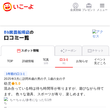
会員登録
プレゼント
メニュー
Bb箕面船場店
の
口コミ一覧
スポット情報
クーポン
チケット
イベント
写真
口コミ
TOP
詳細情報
お知らせ
見どころ
105
81
1年前の口コミ
2025年3月に訪問
/
6歳の男の子
1歳の女の子
幼児
5.0
混み合っている時は待ち時間等が有りますが、遊びながら待て
ます。 色々な遊具、スポーツが有り、楽しめます。
ちーちゃん
/
参考に
なった!
11件