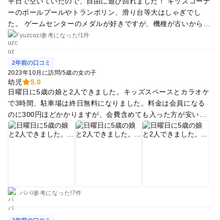
平日で空いていたので、自由に遊び回れました！ キッズコーナ
ーのボールプールやトランポリン、滑り台等大はしゃぎでし
た。 ゲームセンターのメダルが好きですが、機種が古いからな
のかそこまでヒットしていませんでした。 映像を映し出して、
yuzcoz
/
参考に
なった!
1件
体全体で遊ぶゲームを楽しそうに何回も遊んでいました。 初め
てのカラオケも体験出来て良かったです。 もう少し大きくなっ
2年前の口コミ
たら卓球やダーツ等楽しめるものが多くなるので、また行って
2023年10月に訪問
/
5歳の女の子
みようと思います。
幼児
5.0
日曜日に5歳の娘と2人できました。キッズスペースとカラオケ
で3時間、駐車場は終日無料になりました。料金は会員になる
のに300円ほどかかりますが、会費含めても入った方が安いで
す。次は帰りに温泉に入って、ご飯を食べて帰れるようにした
いと思います。
パパ
/
参考に
なった!
7件