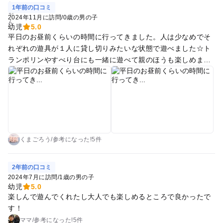
1年前の口コミ
2024年11月に訪問
/
0歳の男の子
幼児
5.0
平日のお昼前くらいの時間に行ってきました。人は少なめでそ
れぞれの遊具が１人に貸し切りみたいな状態で遊べました☆ト
ランポリンやすべり台にも一緒に遊べて親のほうも楽しめまし
た。 ベビーコーナーもありますが扉等が無いためベビーじゃな
いようなお子さんも入って来たりします。おもちゃもたくさん
ありますが電池が切れてるものが多く音は鳴らなかったです。
ゲームやカラオケ、ボーリング、クライミング等もあり休日は
大人から子どもまで人が多そうかなと思います。 温泉もあるの
で今度はパパに見てもらってる間に入ってみたいなと思いまし
た♪
くまごろう
/
参考に
なった!
5件
2年前の口コミ
2024年7月に訪問
/
1歳の男の子
幼児
5.0
楽しんで遊んでくれたし大人でも楽しめるところで良かったで
す！
ママ
/
参考に
なった!
5件