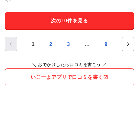
がまずいと初めての事でした。 クレープも食券を購入して1番
目に並んでいたのに、何故か2番目に並んで居た私の後から食
券を購入した人が先にこっちに来てと中の定員と知り合いみた
次の10件を見る
いで呼ばれて普通に順番抜かしされました。アイスは好みがあ
るので仕方ないと思いますが、順番抜かしは不満足です。
…
1
2
3
9
＼ おでかけしたら口コミを書こう ／
いこーよアプリで口コミを書く