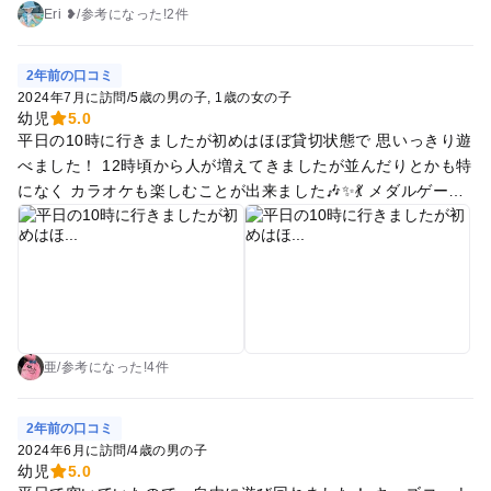
逆にお兄ちゃんお姉ちゃんの行動を見れるので、よかったかと
Eri ❥
/
参考に
なった!
2件
思います。 とても小さい赤ちゃんから利用できるコーナーもあ
りました。 施設が広いので体力がついてきた赤ちゃんのハイハ
2年前の口コミ
イにもとても良いです。
2024年7月に訪問
/
5歳の男の子
1歳の女の子
幼児
5.0
平日の10時に行きましたが初めはほぼ貸切状態で 思いっきり遊
べました！ 12時頃から人が増えてきましたが並んだりとかも特
になく カラオケも楽しむことが出来ました🎶✨💃 メダルゲーム
は古い機械が多いですが 大人は懐かしさがあってある意味楽し
めます。笑 もちろん最新のものはありましたがこちらがやり方
があまり分からずだったので出直します💦 キッズエリアで小さ
い赤ちゃんは楽しめると思います！ おままごとコーナーや、ジ
ャンパルーなどもありました！✨ 離乳食も売ってたり授乳室が
あったり 小さな気遣いがありがたい😭 大人は、漫画読んだり
リクライナーもあったり くつろげますがくつろいでる暇がない
亜
/
参考に
なった!
4件
ぐらい 子供と一緒にはしゃいじゃいました🤣笑 時間があれば
次は隣の水春で温泉に入って帰ろうと思います。
2年前の口コミ
2024年6月に訪問
/
4歳の男の子
幼児
5.0