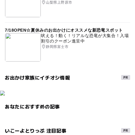
山梨県上野原市
バーベキューあり
食事持込OK
夏の味覚狩り
自然体験
午後から遊べる
夏休み2026
2014年夏休み特集
食育施設
7月味覚狩り
7/18OPEN☆夏休みのお出かけにオススメな新恐竜スポット
吠える！動く！リアルな恐竜が大集合！入場
GW(ゴールデンウィーク)2016
9月味覚狩り
割引のクーポン進呈中
静岡県富士市
さくらんぼ狩り
ゴールデンウィーク2016
レジャー施設
ラ・フランス
駐車場あり
6月味覚狩り
山間・林間・高原にある
夏休み2014
お出かけ家族にイチオシ情報
野外遊び場
食べ放題
3種以上楽しめる
味覚狩り
フルーツ狩り
GW2016
10月味覚狩り
平成27年
あなたにおすすめの記事
いこーよとりっぷ 注目記事