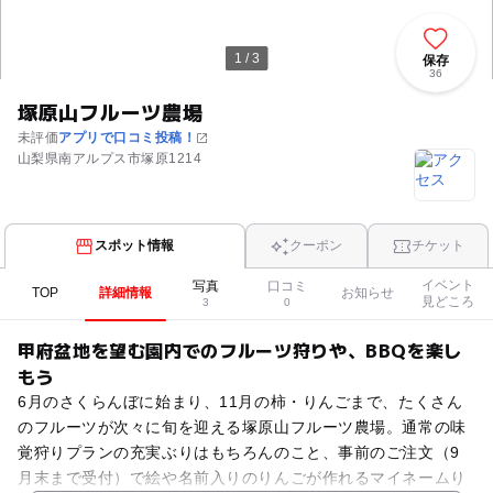
1 / 3
保存
36
塚原山フルーツ農場
未評価
アプリで口コミ投稿！
山梨県南アルプス市塚原1214
スポット情報
クーポン
チケット
イベント
写真
口コミ
TOP
詳細情報
お知らせ
見どころ
3
0
甲府盆地を望む園内でのフルーツ狩りや、BBQを楽し
もう
6月のさくらんぼに始まり、11月の柿・りんごまで、たくさん
のフルーツが次々に旬を迎える塚原山フルーツ農場。通常の味
覚狩りプランの充実ぶりはもちろんのこと、事前のご注文（9
月末まで受付）で絵や名前入りのりんごが作れるマイネームり