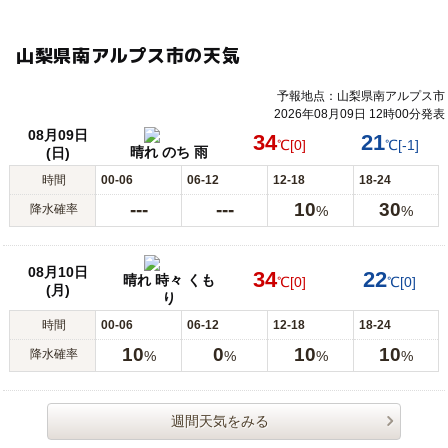
山梨県南アルプス市の天気
予報地点：山梨県南アルプス市
2026年08月09日 12時00分発表
08月09日
34
21
℃
[0]
℃
[-1]
晴れ のち 雨
(日)
時間
00-06
06-12
12-18
18-24
---
---
10
30
降水確率
%
%
08月10日
34
22
晴れ 時々 くも
℃
[0]
℃
[0]
(月)
り
時間
00-06
06-12
12-18
18-24
10
0
10
10
降水確率
%
%
%
%
週間天気をみる