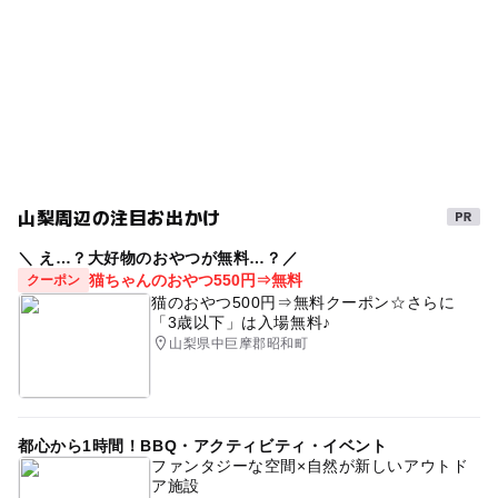
ドライブ
夏休み2015
バーベキュー(BBQ)
子供体験
レジャー
野外体験
料理体験
8月味覚狩り
夏休み2016
春休み2027
3種類以上楽しめる
秋の味覚狩り
BBQ
シルバーウィーク2026
収穫体験
駐車場有り
山梨周辺の注目お出かけ
11月味覚狩り
味覚狩り・収穫体験
リンゴ狩り
＼ え…？大好物のおやつが無料…？／
アウトドア
ゴールデンウィーク2015
gw2015
猫ちゃんのおやつ550円⇒無料
クーポン
猫のおやつ500円⇒無料クーポン☆さらに
GW(ゴールデンウィーク)2015
秋のお出かけ2026
「3歳以下」は入場無料♪
山梨県中巨摩郡昭和町
食材持ち込み可
柿狩り
冬の味覚狩り
梨狩り
桃狩り
外遊び
調理体験
バーベキューができる味覚狩り
三連休
都心から1時間！BBQ・アクティビティ・イベント
ファンタジーな空間×自然が新しいアウトド
ゴールデンウィーク
GW
屋外遊び場
ア施設