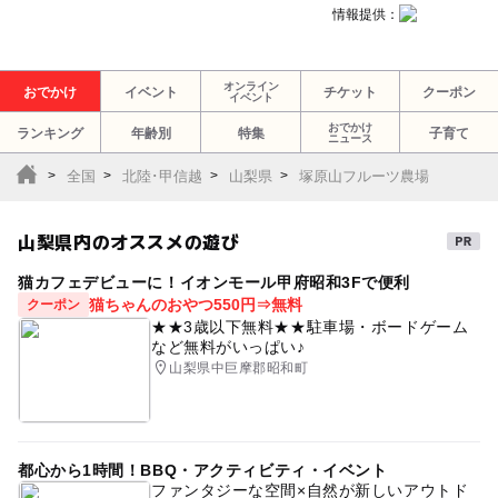
情報提供：
オンライン
おでかけ
イベント
チケット
クーポン
イベント
おでかけ
ランキング
年齢別
特集
子育て
ニュース
全国
北陸･甲信越
山梨県
塚原山フルーツ農場
山梨県内のオススメの遊び
猫カフェデビューに！イオンモール甲府昭和3Fで便利
猫ちゃんのおやつ550円⇒無料
クーポン
★★3歳以下無料★★駐車場・ボードゲーム
など無料がいっぱい♪
山梨県中巨摩郡昭和町
都心から1時間！BBQ・アクティビティ・イベント
ファンタジーな空間×自然が新しいアウトド