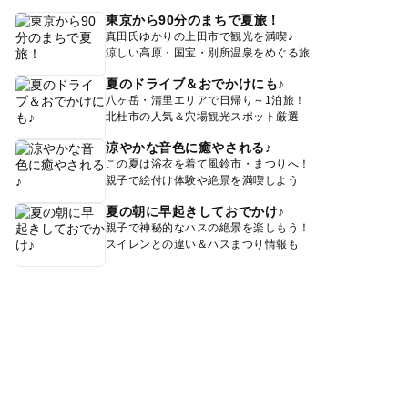
東京から90分のまちで夏旅！
真田氏ゆかりの上田市で観光を満喫♪
涼しい高原・国宝・別所温泉をめぐる旅
夏のドライブ＆おでかけにも♪
八ヶ岳・清里エリアで日帰り～1泊旅！
北杜市の人気＆穴場観光スポット厳選
涼やかな音色に癒やされる♪
この夏は浴衣を着て風鈴市・まつりへ！
親子で絵付け体験や絶景を満喫しよう
夏の朝に早起きしておでかけ♪
親子で神秘的なハスの絶景を楽しもう！
スイレンとの違い＆ハスまつり情報も