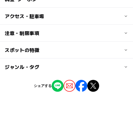
子供の料金
アクセス・駐車場
さくらんぼ食べ放題：2000円
りんご・梨・洋ナシ・甲州ブドウ・柿：1kg600円～
交通アクセス
注意・制限事項
すもも・桃・巨峰：1kg1000円～
・お車の場合
中部横断道より南アルプスインター下車、右折7分
スポットの特徴
【果物狩りカレンダー】
大人の料金
・電車の場合
■さくらんぼ：6月上旬～6月末
さくらんぼ食べ放題：2000円
身延線・市川大門駅下車、タクシーで10分
■すもも（当農場オリジナル李王）：7月
◯
ー
駐車場あり
ジャンル・タグ
駅から近い
りんご・梨・洋ナシ・甲州ブドウ・柿：1kg600円～
■桃：7月
すもも・桃・巨峰：1kg1000円～
駐車可能台数
■梨：9月～11月末
ー
ー
授乳室あり
託児所
ジャンル
■洋梨：10月末
30台
シェアする
■りんご：9月～11月末
農業体験
果物狩り・収穫体験
ー
ー
雨でもOK
ベビーカーOK
マイネームりんご：受付は9月末まで
駐車場料金
■柿：10月末～11月末
無料
タグ
（いこーよ調べ）
◯
ー
食事持込OK
レストラン
収穫+調理体験
りんご狩り
サクランボ狩り
ー
ー
売店
オムツ交換台
味覚狩り情報
GW(ゴールデンウィーク)2027