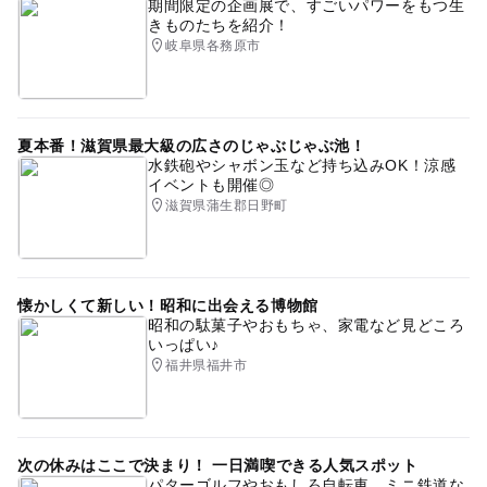
期間限定の企画展で、すごいパワーをもつ生
きものたちを紹介！
岐阜県各務原市
夏本番！滋賀県最大級の広さのじゃぶじゃぶ池！
水鉄砲やシャボン玉など持ち込みOK！涼感
イベントも開催◎
滋賀県蒲生郡日野町
懐かしくて新しい！昭和に出会える博物館
昭和の駄菓子やおもちゃ、家電など見どころ
いっぱい♪
福井県福井市
次の休みはここで決まり！ 一日満喫できる人気スポット
パターゴルフやおもしろ自転車、ミニ鉄道な