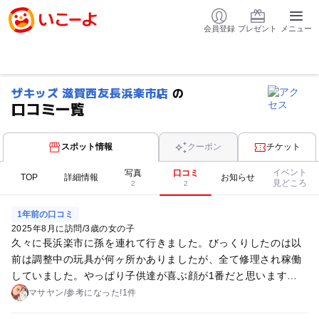
会員登録
プレゼント
メニュー
ザキッズ 滋賀西友長浜楽市店
の
口コミ一覧
スポット情報
クーポン
チケット
イベント
写真
口コミ
TOP
詳細情報
お知らせ
見どころ
2
2
1年前の口コミ
2025年8月に訪問
/
3歳の女の子
久々に長浜楽市に孫を連れて行きました。びっくりしたのは以
前は調整中の玩具が何ヶ所かありましたが、全て修理され稼働
していました。やっぱり子供達が喜ぶ顔が1番だと思います。
また連れてきたくなりました。
マサヤン
/
参考に
なった!
1件