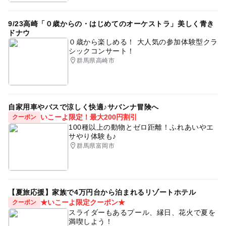
9/23高崎「０歳からの・はじめてのオーケストラ」美しく青き
ドナウ
０歳から楽しめる！ 大人気の参加体験型クラ
シックコンサート！
群馬県高崎市
自家用車やバスで涼しく快適♪サバンナ冒険へ
いこーよ限定！最大200円割引
クーポン
100種以上の動物とゼロ距離！ふれあいやエ
サやり体験も♪
群馬県富岡市
【夏旅応援】家族で4万円台から泊まれるリゾートホテル
★いこーよ限定クーポン★
クーポン
スライダーもあるプール、縁日、花火で夏を
満喫しよう！