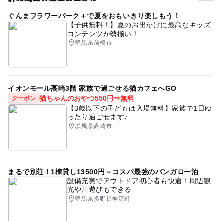
ぐんまフラワーパーク＋で夏をおもいきり楽しもう！
【子供無料！】夏のお出かけに最高なキッズ
コンテンツが勢揃い！
群馬県前橋市
イオンモール高崎3階 家族で過ごせる猫カフェへGO
猫ちゃんのおやつ550円⇒無料
クーポン
【3歳以下の子どもは入場無料】家族で1日ゆ
ったり過ごせます♪
群馬県高崎市
まるで別荘！1棟貸し13500円～コスパ最強のバンガロー泊
設備充実でアウトドア初心者も快適！周辺観
光や川遊びもできる
群馬県多野郡神流町