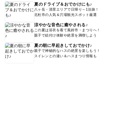
夏のドライブ＆おでかけにも♪
八ヶ岳・清里エリアで日帰り～1泊旅！
北杜市の人気＆穴場観光スポット厳選
涼やかな音色に癒やされる♪
この夏は浴衣を着て風鈴市・まつりへ！
親子で絵付け体験や絶景を満喫しよう
夏の朝に早起きしておでかけ♪
親子で神秘的なハスの絶景を楽しもう！
スイレンとの違い＆ハスまつり情報も