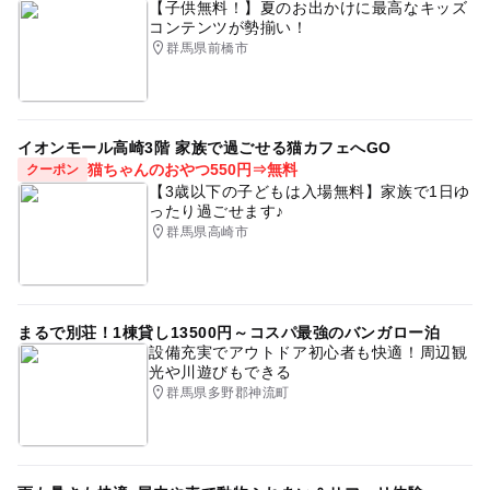
おしごと
幼児向け体験イベントあり
しごと体験
【子供無料！】夏のお出かけに最高なキッズ
コンテンツが勢揃い！
ロールプレイング
お仕事
ゴールデンウィーク2016
群馬県前橋市
駐車場無料
夏休み2026
子ども体験
GW2016
雨の日でもOK
渋川・伊香保
午後から遊べる
イオンモール高崎3階 家族で過ごせる猫カフェへGO
お仕事体験
夏休み2015
職業体験
猫ちゃんのおやつ550円⇒無料
クーポン
【3歳以下の子どもは入場無料】家族で1日ゆ
遊園地・テーマパーク
動物を学ぶ
親子体験学習
ったり過ごせます♪
群馬県高崎市
雨でも楽しめる
雨でもOK
インドア
遊びと学び
小学生向け体験イベントあり
夏休み自由研究
雨の日おでかけ
お仕事探検
自動車テーマパーク
まるで別荘！1棟貸し13500円～コスパ最強のバンガロー泊
設備充実でアウトドア初心者も快適！周辺観
秋のお出かけ2026
ベビーカーOK
屋内
光や川遊びもできる
群馬県多野郡神流町
おもちゃの工場
伊香保
自動車について調べる
仕事体験
お正月2026
室内施設
室内テーマパーク
道場
寒い日でもOK
GW(ゴールデンウィーク)2015