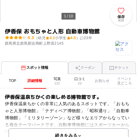
1 / 10
保存
819
伊香保 おもちゃと人形 自動車博物館
4.3
（幼児
4.1
小学生
4.5
）
23
件
群馬県北群馬郡吉岡町上野田2145
スポット情報
クーポン
チケット
イベント
写真
口コミ
TOP
詳細情報
お知らせ
見どころ
122
23
伊香保温泉ちかくの楽しめる博物館です。
伊香保温泉ちかくの非常に人気のあるスポットです。「おもち
ゃと人形博物館」「テディベア博物館」「昭和通り」「自動車
博物館」「ミリタリーゾーン」など様々なエリアからなってい
る複合テーマパークです。自動車博物館にはスポーツカーから
軽自動車まで懐かしの名車が勢ぞろいしています。テディベア
続きをみる