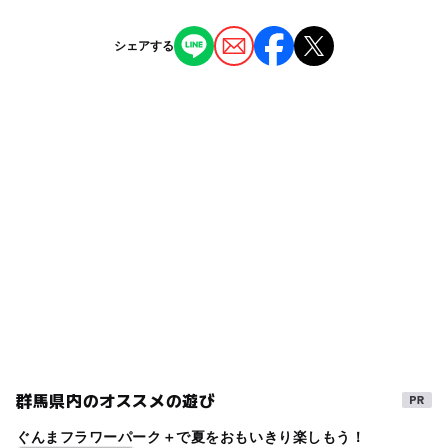
関越自動車道 渋川・伊香保ICより 伊香保温泉方面に約1
中学生向け体験イベントあり：〇
7分
ー
ー
授乳室あり
託児所
ジャンル
ミュージアムショップあり：○
シェアする
博物館・科学館
◯
ー
雨でもOK
ベビーカーOK
タグ
ー
ー
食事持込OK
レストラン
近くの駅
テーマあり
穴場
GW(ゴールデンウィーク)2016
八木原駅
◯
ー
売店
オムツ交換台
冬休み2025-2026
日帰り
寒くてもOK
車・自動車を学ぶ
かわいいキャラクターと遊びたい
渋川駅
お仕事なりきり
GW(ゴールデンウィーク)2027
室内
駐車可能台数
春休み2027
ミュージアムショップあり
200台
ワークショップ
体験型イベント
おもちゃテーマパーク
家族体験
親子体験
群馬県内のオススメの遊び
夏休み2014
gw2015
雨でも遊べる
旅行
ぐんまフラワーパーク＋で夏をおもいきり楽しもう！