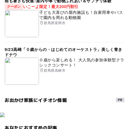
雨も暑さも快適♪屋内や車で動物ふれあい＆サファリ体験
中学生向け体験イベントあり
GW
お仕事キッズ
いこーよ限定！最大200円割引
クーポン
子ども大喜びの屋内施設も！自家用車やバス
学習施設
体験
屋内施設
2014年夏休み特集
で園内を周れる動物園
群馬県富岡市
梅雨
三連休
シルバーウィーク2026
雨の日お出かけ
夏休み・自由研究2026
9/23高崎「０歳からの・はじめてのオーケストラ」美しく青き
ドナウ
０歳から楽しめる！ 大人気の参加体験型クラ
シックコンサート！
群馬県高崎市
お出かけ家族にイチオシ情報
あなたにおすすめの記事