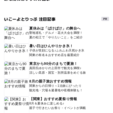
いこーよとりっぷ 注目記事
夏休みは「ばけばけ」の舞台へ
聖地巡礼・グルメ・花火大会を満喫！
夏の松江で「やりたいこと」をご紹介
暑い日はひんやりかき氷！
子供が笑顔になる♪ふわふわ天然かき氷
関東の有名＆おすすめ店を厳選紹介
東京から90分のまちで夏旅！
真田氏ゆかりの上田市で観光を満喫♪
涼しい高原・国宝・別所温泉をめぐる旅
8月の親子旅おすすめ情報
関東からの日帰り～1泊旅にぴったり
観光地・穴場＆避暑地や収穫体験も！
【関東】おすすめ夏祭り情報
8月＆夏休みに楽しめる♪
親子で行きたいお祭り・イベントが満載