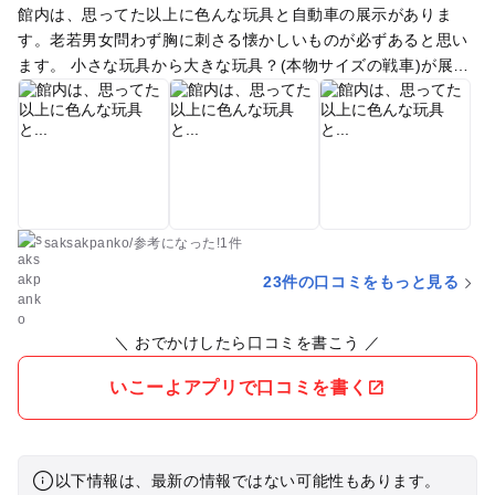
館内は、思ってた以上に色んな玩具と自動車の展示がありま
す。老若男女問わず胸に刺さる懐かしいものが必ずあると思い
ます。 小さな玩具から大きな玩具？(本物サイズの戦車)が展示
してあり見応えもありました。 ビンテージカーの展示もたくさ
んあります。 所要時間は、1時間半くらいでした。 もっと時間
をかけることもできる内容でしたが、子どもは次から次へと進
んでいくので駆け足で進めていっても１時間半といった感じで
した。 戦車の操縦席に座りいろんなボタンが押せるので、子ど
もは夢中でした。 あと、こちらの売店のくまさん人形はとても
可愛くて、お値段もリーズナブルでした。 小さなお子さん向け
saksakpanko
/
参考に
なった!
1件
ではありませんが、小学生くらいなら楽しめると思います。1
23件の口コミをもっと見る
回300円のゲームコーナーもあります。
＼ おでかけしたら口コミを書こう ／
いこーよアプリで口コミを書く
以下情報は、最新の情報ではない可能性もあります。