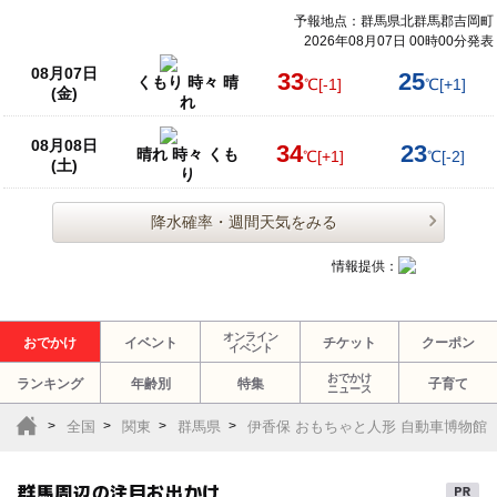
予報地点：群馬県北群馬郡吉岡町
2026年08月07日 00時00分発表
08月07日
33
25
くもり 時々 晴
℃
[-1]
℃
[+1]
(金)
れ
08月08日
34
23
晴れ 時々 くも
℃
[+1]
℃
[-2]
(土)
り
降水確率・週間天気をみる
情報提供：
オンライン
おでかけ
イベント
チケット
クーポン
イベント
おでかけ
ランキング
年齢別
特集
子育て
ニュース
全国
関東
群馬県
伊香保 おもちゃと人形 自動車博物館
群馬周辺の注目お出かけ