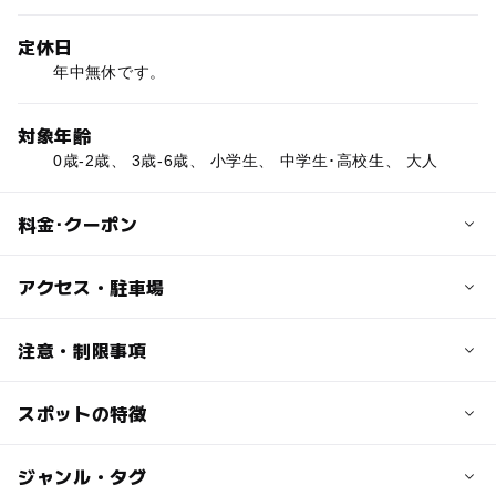
定休日
年中無休です。
対象年齢
0歳-2歳、 3歳-6歳、 小学生、 中学生･高校生、 大人
料金･クーポン
子供の料金
アクセス・駐車場
中学生・高校生 900円
幼児（4歳から）・小学生 450円
交通アクセス
注意・制限事項
誕生日無料（確認出来るもの提示・本人のみ）（年中）
○電車・バスの場合
ＪＲ上越線渋川駅から伊香保温泉行き直通バスで「上の
スポットの特徴
動物を学ぶ：○
大人の料金
原」バス停下車。
車・自動車を学ぶ：○
1,300円
○車の場合
幼児向け体験イベントあり：〇
◯
ー
駐車場あり
ジャンル・タグ
駅から近い
誕生日無料（確認出来るもの提示・本人のみ）（年中）
ＪＲ上越線渋川駅から約16分
小学生向け体験イベントあり：〇