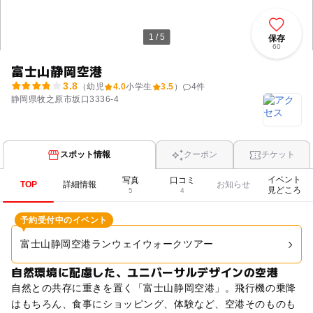
1 / 5
保存
60
富士山静岡空港
3.8
（幼児
4.0
小学生
3.5
）
4
件
静岡県牧之原市坂口3336-4
スポット情報
クーポン
チケット
イベント
写真
口コミ
TOP
詳細情報
お知らせ
見どころ
5
4
予約受付中のイベント
富士山静岡空港ランウェイウォークツアー
自然環境に配慮した、ユニバーサルデザインの空港
自然との共存に重きを置く「富士山静岡空港」。飛行機の乗降
はもちろん、食事にショッピング、体験など、空港そのものも