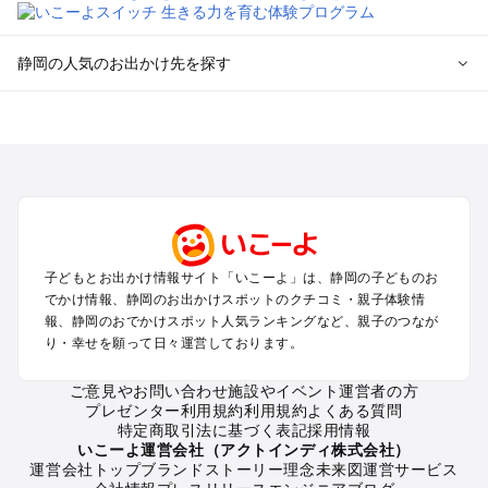
静岡の人気のお出かけ先を探す
静岡のエリアからプール子ども連れのお出かけスポット
を探す
浜松・浜名湖・天竜のプールお出かけ
伊東・下田・伊豆白浜・東伊豆のプールお出かけ
富士山・富士宮・富士・御殿場のプールお出かけ
小田原・熱海・湯河原・真鶴のプールお出かけ
中伊豆・西伊豆・南伊豆のプールお出かけ
子どもとお出かけ情報サイト「いこーよ」は、静岡の子どものお
静岡・清水のプールお出かけ
でかけ情報、静岡のお出かけスポットのクチコミ・親子体験情
三島・沼津のプールお出かけ
報、静岡のおでかけスポット人気ランキングなど、親子のつなが
掛川・磐田・袋井のプールお出かけ
り・幸せを願って日々運営しております。
焼津・御前崎のプールお出かけ
大井川・寸又峡・川根のプールお出かけ
ご意見やお問い合わせ
施設やイベント運営者の方
プレゼンター利用規約
利用規約
よくある質問
特定商取引法に基づく表記
採用情報
静岡の定番お出かけスポット
いこーよ運営会社（アクトインディ株式会社）
運営会社トップ
ブランドストーリー
理念
未来図
運営サービス
静岡の遊園地