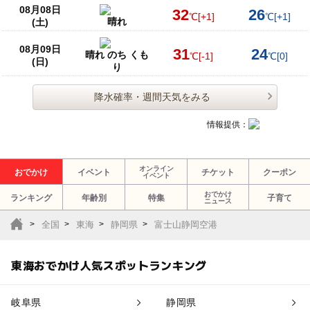
08月08日
32
26
℃
[+1]
℃
[+1]
晴れ
(土)
08月09日
31
24
晴れ のち くも
℃
[-1]
℃
[0]
(日)
り
降水確率・週間天気をみる
情報提供：
オンライン
おでかけ
イベント
チケット
クーポン
イベント
おでかけ
ランキング
年齢別
特集
子育て
ニュース
全国
東海
静岡県
富士山静岡空港
東海おでかけ人気スポットランキング
岐阜県
静岡県