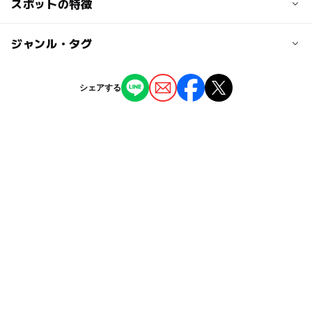
交通アクセス
スポットの特徴
詳しくはオフィシャルサイトを確認ください。
https://www.mtfuji-shizuokaairport.jp/support/faq/acces
◯
ー
駐車場あり
ジャンル・タグ
駅から近い
s/
◯
ー
授乳室あり
託児所
ジャンル
近くの駅
シェアする
展望台
駅・空港・港
観光
ショッピング
島田駅
◯
◯
雨でもOK
ベビーカーOK
駐車場詳細
タグ
ー
◯
食事持込OK
レストラン
駐車台数：約2,000台
夜まで遊べる
GW
三連休
雨でも楽しめる
駐車料金：第1、第5駐車場 有料
◯
◯
売店
オムツ交換台
GW2016
富士山
gw2015
第2、第3、第4駐車場 無料
※有料駐車場は60分無料、お買い物サービスで最大180分
ゴールデンウィーク2016
朝から遊べる
無料
雨の日でもOK
室内
午後から遊べる
GW(ゴールデンウィーク)2027
飛行機について調べる
雨の日おでかけ
空港
シルバーウィーク2026