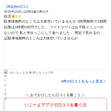
1年以内の口コミ
2025年10月に訪問
/
2歳の男の子
幼児
5.0
駐車場無料のところは大体空いていませんが 1時間無料で1時間
以降は1時間100円でした。 フードコートはお子様メニューが
ないので 私と半分っこにして食べました。 間近で見れるので
大人も楽しくなります！ ただ空港の3回で見ると飛ぶ瞬間が見
れないので 見たい方は展望台の方をお勧めします！ 展望台の
方の駐車場は無料でした
ゆいちょまる
/
参考に
なった!
1件
4件の口コミをもっと見る
＼ おでかけしたら口コミを書こう ／
いこーよアプリで口コミを書く