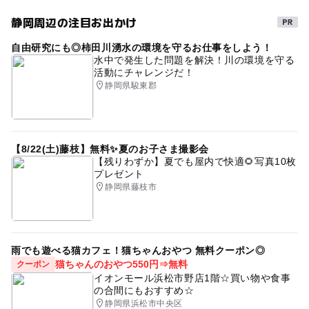
フォトスポット
秋のお出かけ2026
静岡周辺の注目お出かけ
GW(ゴールデンウィーク)2016
自由研究にも◎柿田川湧水の環境を守るお仕事をしよう！
GW(ゴールデンウィーク)2015
春休み2027
水中で発生した問題を解決！川の環境を守る
活動にチャレンジだ！
雨でも遊べる
静岡県駿東郡
【8/22(土)藤枝】無料✨夏のお子さま撮影会
【残りわずか】夏でも屋内で快適🌻写真10枚
プレゼント
静岡県藤枝市
雨でも遊べる猫カフェ！猫ちゃんおやつ 無料クーポン◎
猫ちゃんのおやつ550円⇒無料
クーポン
イオンモール浜松市野店1階☆買い物や食事
の合間にもおすすめ☆
静岡県浜松市中央区