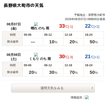
長野県大町市の天気
予報地点：長野県大町市
2026年08月07日 06時00分発表
08月07日
33
22
℃
[-1]
℃
[+2]
晴れ のち 雨
(金)
時間
00-06
06-12
12-18
18-24
---
10
20
50
降水確率
%
%
%
08月08日
30
21
℃
[-3]
℃
[+1]
くもり のち 雨
(土)
時間
00-06
06-12
12-18
18-24
20
30
70
50
降水確率
%
%
%
%
週間天気をみる
情報提供：