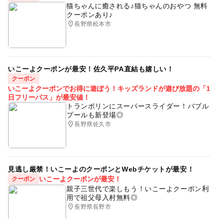
猫ちゃんに癒される♪猫ちゃんのおやつ 無料
クーポンあり♪
いろいろ体験
外遊び
冬休み2025-2026
涼しい
長野県松本市
MTB
自然学習
手ぶらBBQ
夏休みの自由研究
遊具
川遊びができるバーベキュー場
冬のお出かけ
いこーよクーポンが最安！佐久平PA直結も嬉しい！
雪遊び体験2025-2026
イルミネーション2025-2026
クーポン
川釣り
ネイチャーゲーム
自然体験
三連休
いこーよクーポンでお得に遊ぼう！キッズランドが遊び放題の「1
日フリーパス」が最安値！
午後から遊べる
川遊びのできる公園
トランポリンにスーパースライダー！バブル
プールも新登場◎
手ぶらでバーベキュー
初めての雪遊び2025-2026
長野県佐久市
駐車場無料
ロードトレイン
北アルプス
アスレチックができるバーベキュー場
そり滑り
見逃し厳禁！いこーよのクーポンとWebチケットが最安！
アウトドア
クイズラリー
マウンテンバイク
いこーよクーポンが最安！
クーポン
親子三世代で楽しもう！いこーよクーポン利
暑い日でもOK
1日中遊べるスポット
用で祖父母入村無料◎
長野県長野市
自然あふれる施設
バーベキュー(BBQ)
川遊び2026