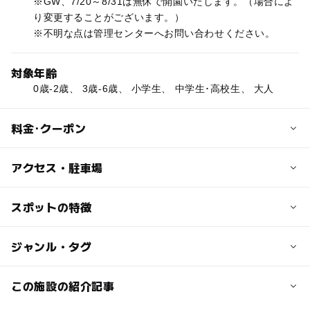
※GW、7/20～8/31は無休で開園いたします。（場合によ
り変更することがございます。）
※不明な点は管理センターへお問い合わせください。
対象年齢
0歳-2歳、 3歳-6歳、 小学生、 中学生･高校生、 大人
料金･クーポン
子供の料金
アクセス・駐車場
中学生以下無料
交通アクセス
スポットの特徴
大人の料金
○長野自動車道安曇野I.Cから国道147号線経由で約40分
450円
◯
ー
駐車場あり
ジャンル・タグ
駅から近い
15歳以上
●JR大糸線信濃大町駅下車、タクシーで約20分
※65歳以上210円
●JR大糸線信濃松川駅下車、タクシーで約15分
◯
ー
授乳室あり
託児所
ジャンル
この施設の紹介記事
アスレチック
バーベキュー
近くの駅