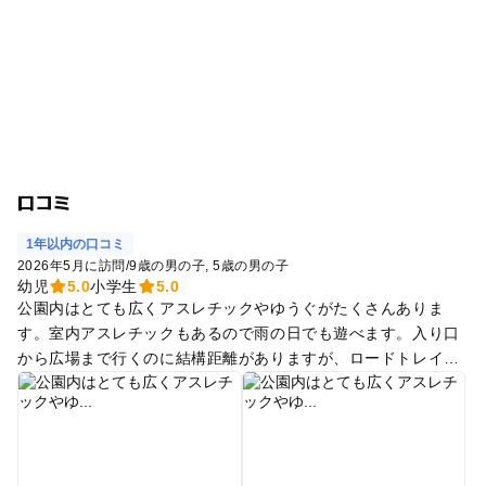
口コミ
1年以内の口コミ
2026年5月に訪問
/
9歳の男の子
5歳の男の子
幼児
5.0
小学生
5.0
公園内はとても広くアスレチックやゆうぐがたくさんありま
す。室内アスレチックもあるので雨の日でも遊べます。入り口
から広場まで行くのに結構距離がありますが、ロードトレイン
に乗ってもいいですし、森の中を散策しながら向かうのも楽し
いと思います。季節毎に色んなイベントをやっていて飽きない
です。