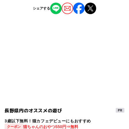
◯
◯
雨でもOK
ベビーカーOK
幸せを呼ぶ青い蝶1000匹の壁を体験！ 国営
信濃常盤駅
シェアする
自然体験・アクティビティ
自然体験・アクティビティ
アルプスあづみの公園で世界の昆虫展
◯
◯
食事持込OK
レストラン
2026年7月6日
室内遊び場
公園・総合公園
信濃大町駅
雪遊びグッズレンタル無料！国営アルプスあ
ー
◯
売店
オムツ交換台
づみの公園で親子で楽しめる冬イベント開催
タグ
信濃松川駅
2025年12月24日
屋内アスレチック
水遊び2026
屋外遊び
長野県大町市で新年に向けた手作りイベント
駐車可能台数
GW(ゴールデンウィーク)2027
ドライブ
開催！ 干支の押絵や輪飾りづくり体験
600台
2025年12月4日
サイバーホイール
自然あそび
広い芝生
新緑
駐車場料金
バーベキュー場
そり
スノーシュー
夏休みの工作
無料
シルバーウィーク2026
春休み2027
ストライダー
自然観察が楽しい公園
ピザ
雪遊び2025-2026
駐車場詳細
大型バス5台、身障者専用8台
アスレチック遊具
デイキャンプ
長野県内のオススメの遊び
※大型バスの駐車についてはお問合せください。
夏休み・自由研究2026
運動・体を動かす
穴場
3歳以下無料！猫カフェデビューにもおすすめ
猫ちゃんのおやつ550円⇒無料
クーポン
公園でバーベキュー場
芝生広場
夏休み2026