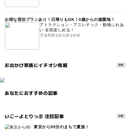
室内あそび場
秋のお出かけ2026
夏休み自由工作
公園併設
公園で水遊び
歩くスキー2025-2026
お得な宿泊プランあり！日帰りもOK！0歳からの遊園地！
アトラクション・アスレチック・動物ふれあ
自然観察
さまざなまな体験ができる
紅葉2026
い 全部楽しめる！
長野県北佐久郡立科町
お出かけ家族にイチオシ情報
あなたにおすすめの記事
いこーよとりっぷ 注目記事
東京から90分のまちで夏旅！