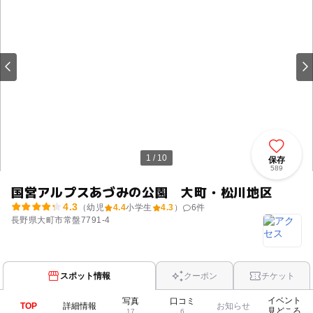
1 / 10
保存
589
国営アルプスあづみの公園 大町・松川地区
4.3
（幼児
4.4
小学生
4.3
）
6
件
長野県大町市常盤7791-4
スポット情報
クーポン
チケット
イベント
写真
口コミ
TOP
詳細情報
お知らせ
見どころ
17
6