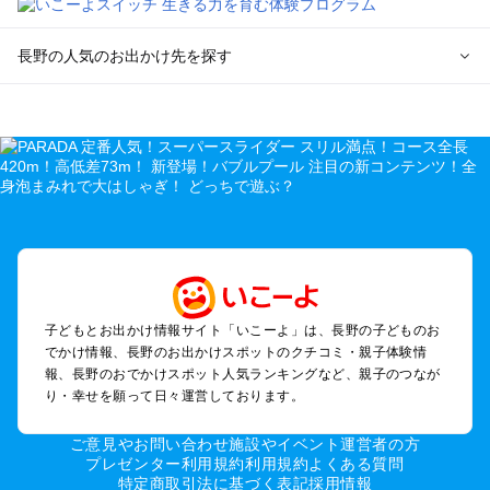
長野の人気のお出かけ先を探す
長野のエリアからプール子ども連れのお出かけスポット
を探す
軽井沢・万座・嬬恋・北軽井沢のプールお出かけ
松本・上高地・諏訪・乗鞍・美ヶ原のプールお出かけ
長野・戸隠・小布施のプールお出かけ
上田・佐久・小諸・別所のプールお出かけ
伊那・駒ヶ根・飯田・昼神（伊那路）のプールお出かけ
蓼科・白樺湖・車山・女神湖・姫木平のプールお出かけ
安曇野・大町のプールお出かけ
子どもとお出かけ情報サイト「いこーよ」は、長野の子どものお
白馬・小谷のプールお出かけ
でかけ情報、長野のお出かけスポットのクチコミ・親子体験情
八ヶ岳・野辺山・富士見・原村・小海線沿線のプールお出かけ
報、長野のおでかけスポット人気ランキングなど、親子のつなが
木曽路・木曽周辺のプールお出かけ
り・幸せを願って日々運営しております。
野沢・志賀高原周辺のプールお出かけ
飯山・斑尾・信濃町・黒姫のプールお出かけ
ご意見やお問い合わせ
施設やイベント運営者の方
千曲・戸倉上山田のプールお出かけ
プレゼンター利用規約
利用規約
よくある質問
特定商取引法に基づく表記
採用情報
須坂・菅平高原・峰の原高原のプールお出かけ