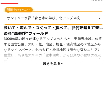
開催中のイベント
サントリー水育「森と水の学校」北アルプス校
歩いて・遊んで・つくって・食べて、世代を超えて楽し
める“森遊び”フィールド
3000m級の峰々が連なるアルプスのふもと、安曇野地域に位置
する国営公園。大町・松川地区、堀金・穂高地区の２地区から
なるツインパーク。北の大町・松川地区は豊かな森林エリアに
位置し、高さ最大９ｍの「空中回廊」からは鳥や小動物の視点
から森を観察できます。園内中央に位置する「森の体験舎
続きをみる