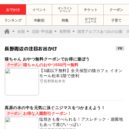
オンライン
おでかけ
イベント
チケット
クーポン
イベント
おでかけ
ランキング
年齢別
特集
子育て
ニュース
全国
北陸･甲信越
長野県
国営アルプスあづみの公園 
長野周辺の注目お出かけ
猫ちゃん おやつ無料クーポンでお得に遊ぼう
猫ちゃんのおやつ550円⇒無料
クーポン
【3歳以下無料】全天候型の猫カフェ イオン
モール松本1階で便利
長野県松本市
高原の水の中を元気に泳ぐニジマスをつかまえよう！
お得な入園割引クーポン！
クーポン
塩焼きも食べられる！アスレチック・遊園地
もあって遊びいっぱい