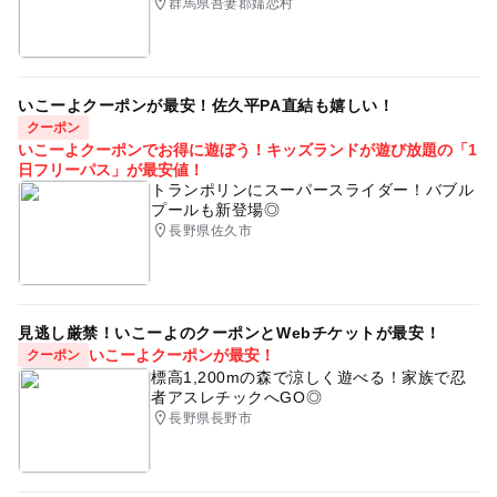
群馬県吾妻郡嬬恋村
いこーよクーポンが最安！佐久平PA直結も嬉しい！
クーポン
いこーよクーポンでお得に遊ぼう！キッズランドが遊び放題の「1
日フリーパス」が最安値！
トランポリンにスーパースライダー！バブル
プールも新登場◎
長野県佐久市
見逃し厳禁！いこーよのクーポンとWebチケットが最安！
いこーよクーポンが最安！
クーポン
標高1,200mの森で涼しく遊べる！家族で忍
者アスレチックへGO◎
長野県長野市