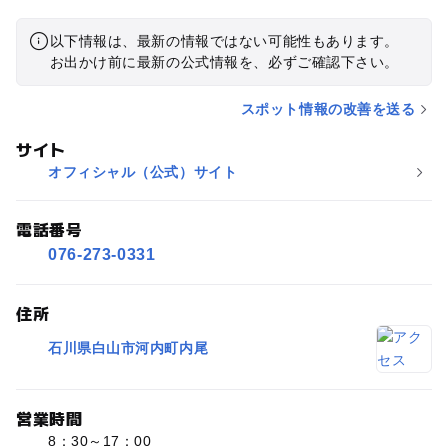
パイプみたいに遊べるし、飛んだり乗り越えたり自由に楽しめ
以下情報は、最新の情報ではない可能性もあります。
ますが、昨日は開いてなかったですが、いつもは空いてておス
お出かけ前に最新の公式情報を、必ずご確認下さい。
スメです。 一本一本のリフトが長めなので、冷えが早い子供に
はホッカイロと、一口で食べれるおやつをポッケに入れとくと
スポット情報の改善を送る
頑張ってくれます。車に戻るまでに距離があるので、うちは1
番チビのグローブと、ペットボトルを一本のポケットに入れて
サイト
滑ってます。 中間にあるハウスはPayPay使えなくて現金だけ
オフィシャル（公式）サイト
だったと思います。小銭も忘れずに！
電話番号
076-273-0331
住所
石川県白山市河内町内尾
営業時間
8：30～17：00