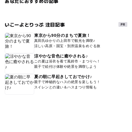
あなたにおすすめの記事
いこーよとりっぷ 注目記事
東京から90分のまちで夏旅！
真田氏ゆかりの上田市で観光を満喫♪
涼しい高原・国宝・別所温泉をめぐる旅
涼やかな音色に癒やされる♪
この夏は浴衣を着て風鈴市・まつりへ！
親子で絵付け体験や絶景を満喫しよう
夏の朝に早起きしておでかけ♪
親子で神秘的なハスの絶景を楽しもう！
スイレンとの違い＆ハスまつり情報も