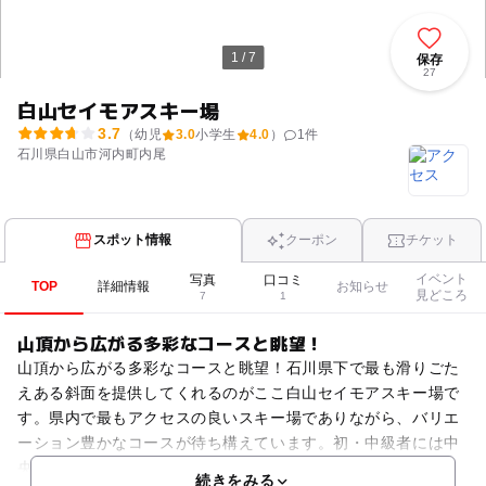
1 / 7
保存
27
白山セイモアスキー場
3.7
（幼児
3.0
小学生
4.0
）
1
件
石川県白山市河内町内尾
スポット情報
クーポン
チケット
イベント
写真
口コミ
TOP
詳細情報
お知らせ
見どころ
7
1
山頂から広がる多彩なコースと眺望！
山頂から広がる多彩なコースと眺望！石川県下で最も滑りごた
えある斜面を提供してくれるのがここ白山セイモアスキー場で
す。県内で最もアクセスの良いスキー場でありながら、バリエ
ーション豊かなコースが待ち構えています。初・中級者には中
央に広がる中斜面で！それぞれのレベルで楽しめます。「バリ
続きをみる