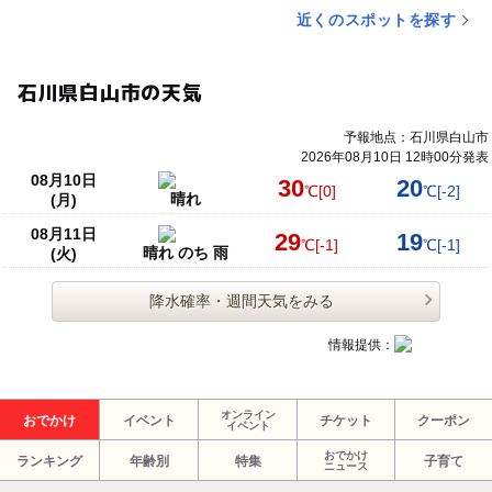
近くのスポットを探す
石川県白山市の天気
予報地点：石川県白山市
2026年08月10日 12時00分発表
08月10日
30
20
℃
[0]
℃
[-2]
晴れ
(月)
08月11日
29
19
℃
[-1]
℃
[-1]
晴れ のち 雨
(火)
降水確率・週間天気をみる
情報提供：
オンライン
おでかけ
イベント
チケット
クーポン
イベント
おでかけ
ランキング
年齢別
特集
子育て
ニュース