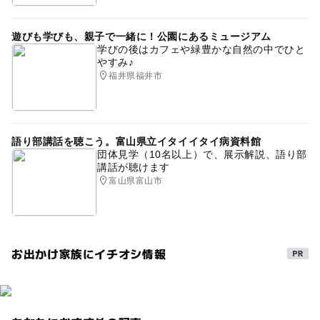
症の疑いがある場合
雪遊び2025-2026
授乳室があるスキー場2025-2026
２，過去14日間以内に陽性と診断された方との濃厚接触が
遊びも学びも、親子で一緒に！公園にあるミュージアム
ある場合
北陸3県子連れ
冬のレジャー
秋のお出かけ2026
学びの後はカフェや緑豊かな自然の中でひと
３，体調不良の諸症状がある場合（発熱・咳・倦怠感や、
やすみ♪
室内
それらに限らず体調がすぐれない場合）
福井県福井市
４，過去14日間以内に政府から入国制限、入国後の観察期
間を必要とされている国や地域などへの渡航ならびに当該
在住者の方との濃厚接触ある場合
語り部講話を聴こう。富山県立イタイイタイ病資料館
団体見学（10名以上）で、展示解説、語り部
講話が聴けます
富山県富山市
お出かけ家族にイチオシ情報