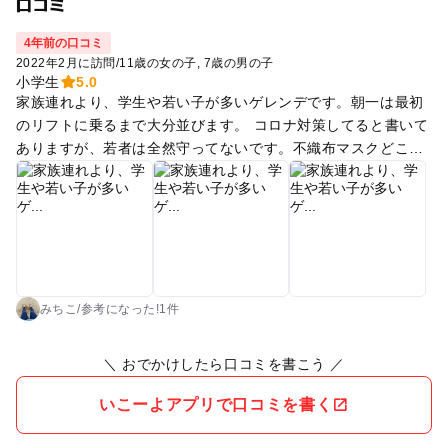
口コミ
4年前の口コミ
2022年2月に訪問
/
11歳の女の子
7歳の男の子
小学生
5.0
家族連れより、学生や若い子が多いゲレンデです。朝一は最初
のリフトに乗るまで大分並びます。 コロナ対策してると書いて
ありますが、若者は全然守ってないです。不織布マスクどころ
か、ネックウォーマーすらしないで室内にいたり。 各自個人が
気をつけないといけないと思いました。我が家は不織布マスク
＋ネックウォーマーで対応しました。 ゲレンデは下から板を履
かないとリフトに乗れないので、初めてでリフトに乗れないか
もと思ったら一里野を進めます。ある程度滑れないと一本のリ
フトに乗っただけでも林道で降るのに大分距離があり、たまに
歩いてる子も見ます。 頂上までは3本のリフトを乗ります。1番
みちこ
/
参考に
なった!
1件
上から林道コースで降りれるので、一年生の息子でも楽しんで
滑れています。5年生の娘達は林道の壁で遊んだり、グラトリ
＼ おでかけしたら口コミを書こう ／
したり楽しんでます。昨日は深軽パウダーだったので急斜面に
行きましたが、楽しい〜といいながらパウダーに埋まりまくっ
いこーよアプリで口コミを書く
てました。圧雪と被圧雪が横並びなので両方楽しめます。 パー
クも、フリーライドパークの方は滑り方自由なので、ミニミニ