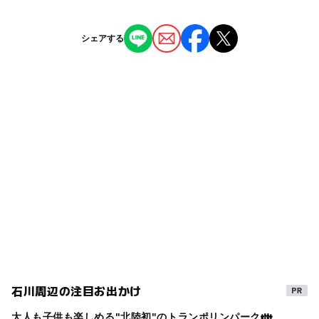
駐車可能台数
ご来場のお客様に安心してお過ごしいただくために従業員
キッズスキーレンタル：あり
ー
ー
雨でもOK
ベビーカーOK
の健康管理、感染予防対策を徹底いたします。
キッズスノーボードレンタル：あり
1,100台
ジャンル
シェアする
スキー場
１，出勤前の検温と体調を確認し、発熱、体調がすぐれな
ー
◯
食事持込OK
レストラン
駐車場料金
い従業員は出勤を見あわせます。
無料
２，従業員は随時マスクを着用し、勤務前、勤務中のこま
◯
ー
売店
オムツ交換台
タグ
めな手洗い・手指消毒を徹底します。また、咳エチケット
石川県
スキーこどもの日イベント2025-2026
など感染症予防対策に注意します。
３，お客様との接客時や従業員同士の適切な距離を保ち、
温泉施設がある/近いスキー場2025-2026
北陸
ソーシャルディスタンスの確保に努めます。
GW(ゴールデンウィーク)2016
■スキー場の感染症対策の取り組み
ゴールデンウィーク2016
お客様に安全・安心にお過ごしいただくために施設の制限
や規制する場合があります。ご理解とご協力をお願いしま
温泉があるスキー場2025-2026
福井県)
す。
北陸お出かけ
ファミリーゲレンデ
１，各建物出入口、建物内各所に手指消毒液を設置いたし
GW(ゴールデンウィーク)2015
北陸遊び場
ます。
石川周辺の注目お出かけ
スパ&温泉のあるスキー場2025-2026
２，建物内は適宜換気を行い、不特定多数の方が触れる場
大人も子供も楽しめる"北陸初"のトランポリンパーク👪
所を中心に定期的に消毒を行います。