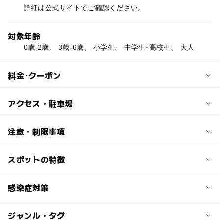
詳細は公式サイトでご確認ください。
対象年齢
0歳-2歳、 3歳-6歳、 小学生、 中学生･高校生、 大人
料金･クーポン
子供の料金
アクセス・駐車場
シーズン、利用時間によって異なります。公式サイトでご
確認ください。
交通アクセス
注意・制限事項
■車でのアクセス
大人の料金
北陸自動車道「小松IC]より国道360号線経由約40分
スポットの特徴
スキーこどもの日イベント：あり
シーズン、利用時間によって異なります。公式サイトでご
北陸自動車道「白山IC」より国道157号線経由約45分
ソリ遊び：出来ない
確認ください。
■電車でのアクセス
ファミリーゲレンデ：あり
◯
ー
駐車場あり
感染症対策
駅から近い
JR北陸本線「小松駅」または「金沢駅」下車、タクシー利
スキー教室（キッズスクール）：あり
用
スノーボードスクール：あり
ー
ー
授乳室あり
託児所
ジャンル・タグ
■従業員の感染症予防の取り組み
キッズウェアレンタル：あり