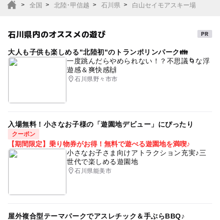
全国
北陸･甲信越
石川県
白山セイモアスキー場
石川県内のオススメの遊び
大人も子供も楽しめる"北陸初"のトランポリンパーク👪
一度跳んだらやめられない！？不思議🌀な浮
遊感＆爽快感🙌
石川県野々市市
入場無料！小さなお子様の「遊園地デビュー」にぴったり
クーポン
【期間限定】乗り物券がお得！無料で遊べる遊園地を満喫♪
小さなお子さま向けアトラクション充実♪三
世代で楽しめる遊園地
石川県能美市
屋外複合型テーマパークでアスレチック＆手ぶらBBQ♪