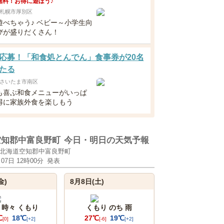
無料！お得に遊ぼう♪
札幌市厚別区
遊べちゃう♪ ベビー～小学生向
びが盛りだくさん！
応募！「和食処とんでん」食事券が20名
たる
さいたま市南区
も喜ぶ和食メニューがいっぱ
得に家族外食を楽しもう
空知郡中富良野町
今日・明日の天気予報
北海道空知郡中富良野町
月07日 12時00分
発表
金)
8月8日(土)
 時々 くもり
くもり のち 雨
℃
18℃
27℃
19℃
[0]
[+2]
[-6]
[+2]