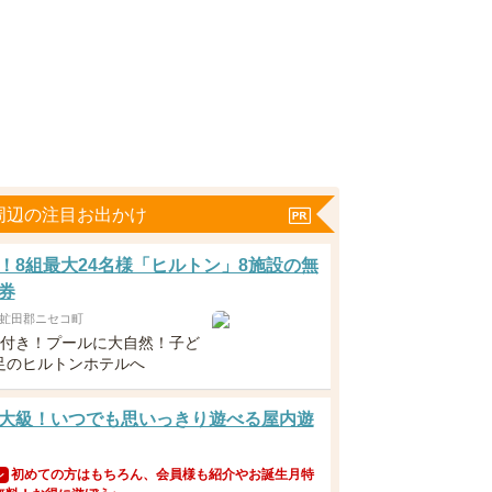
周辺の注目お出かけ
！8組最大24名様「ヒルトン」8施設の無
券
虻田郡ニセコ町
食付き！プールに大自然！子ど
足のヒルトンホテルへ
大級！いつでも思いっきり遊べる屋内遊
初めての方はもちろん、会員様も紹介やお誕生月特
ン