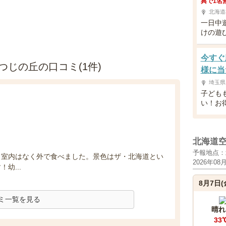
典で1名
北海道
一日中
けの遊
今すぐ
じの丘の口コミ(1件)
様に当
埼玉県
子ども
い！お
北海道
予報地点：
た。室内はなく外で食べました。景色はザ・北海道とい
2026年08
幼...
8月7日(
ミ一覧を見る
晴れ
33