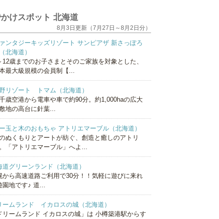
かけスポット 北海道
8月3日更新（7月27日～8月2日分）
ァンタジーキッズリゾート サンピアザ 新さっぽろ
（北海道）
～12歳までのお子さまとそのご家族を対象とした、
本最大級規模の会員制【...
野リゾート トマム（北海道）
千歳空港から電車や車で約90分。約1,000haの広大
敷地の高台に針葉...
ー玉と木のおもちゃ アトリエマーブル（北海道）
のぬくもりとアートが紡ぐ、創造と癒しのアトリ
。「アトリエマーブル」へよ...
海道グリーンランド（北海道）
幌から高速道路ご利用で30分！！気軽に遊びに来れ
園地です♪ 道...
リームランド イカロスの城（北海道）
ドリームランド イカロスの城」は 小樽築港駅からす