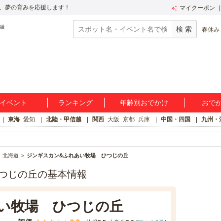
、夢の育みを応援します！
マイクーポン
春休み
イベント
ランキング
年齢別おでかけ
おで
東海
愛知
北陸・甲信越
関西
大阪
京都
兵庫
中国・四国
九州・
北海道
ジンギスカン&ふれあい牧場 ひつじの丘
つじの丘の基本情報
い牧場 ひつじの丘