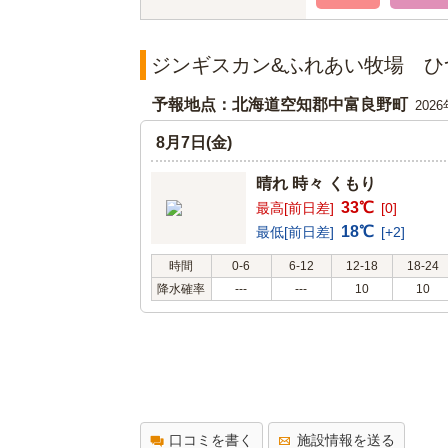
ジンギスカン&ふれあい牧場 ひ
予報地点：北海道空知郡中富良野町
202
8月7日(金)
晴れ 時々 くもり
33℃
最高[前日差]
[0]
18℃
最低[前日差]
[+2]
時間
0-6
6-12
12-18
18-24
降水確率
---
---
10
10
口コミを書く
施設情報を送る