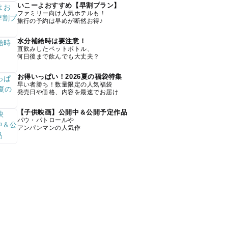
いこーよおすすめ【早割プラン】
ファミリー向け人気ホテルも！
旅行の予約は早めが断然お得♪
水分補給時は要注意！
直飲みしたペットボトル、
何日後まで飲んでも大丈夫？
お得いっぱい！2026夏の福袋特集
早い者勝ち！数量限定の人気福袋
発売日や価格、内容を最速でお届け
【子供映画】公開中＆公開予定作品
パウ・パトロールや
アンパンマンの人気作