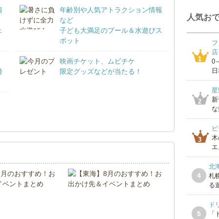
情
年齢別や人気アトラクション情報
人気おで
など
ェ
子ども大満足のプール＆水遊びス
ポット
フ
店
1
映画チケット、ムビチケ
0
日
遊
限定グッズなどが当たる！
星
新
2
な
！
ビ
木
3
エ
北
4
札
る遊
ド
5
「