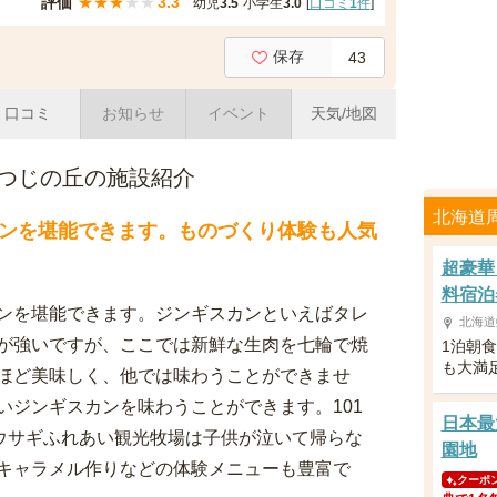
評価
★
★
★
★
★
3.3
幼児
3.5
小学生
3.0
[
口コミ
1
件
]
保存
43
口コミ
お知らせ
イベント
天気/地図
つじの丘の施設紹介
北海道
ンを堪能できます。ものづくり体験も人気
超豪華
料宿泊
ンを堪能できます。ジンギスカンといえばタレ
北海道
が強いですが、ここでは新鮮な生肉を七輪で焼
1泊朝
も大満
ほど美味しく、他では味わうことができませ
いジンギスカンを味わうことができます。101
日本最
匹ウサギふれあい観光牧場は子供が泣いて帰らな
園地
キャラメル作りなどの体験メニューも豊富で
クーポ