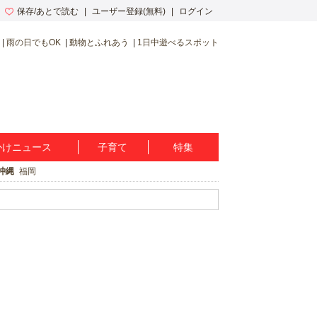
保存/あとで読む
ユーザー登録(無料)
ログイン
雨の日でもOK
動物とふれあう
1日中遊べるスポット
かけニュース
子育て
特集
沖縄
福岡