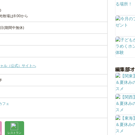
0
光牧場は8:00から
日(期間中無休)
ャル（公式）サイトへ
編集部
半
カフェ
K
レストラン