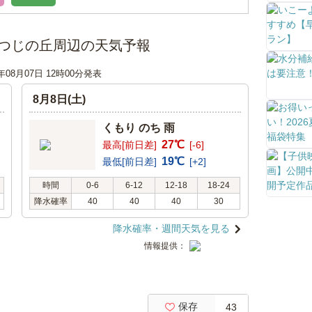
つじの丘周辺の天気予報
6年08月07日 12時00分発表
8月8日(土)
くもり のち 雨
27℃
最高[前日差]
[-6]
19℃
最低[前日差]
[+2]
時間
0-6
6-12
12-18
18-24
降水確率
40
40
40
30
降水確率・週間天気を見る
情報提供：
保存
43