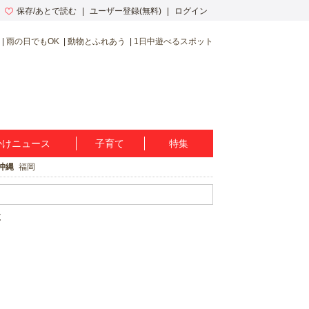
保存/あとで読む
ユーザー登録(無料)
ログイン
雨の日でもOK
動物とふれあう
1日中遊べるスポット
かけニュース
子育て
特集
沖縄
福岡
覧