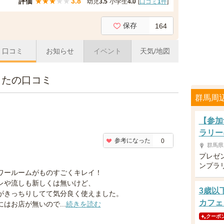
評価
★
★
★
★
★
3.8
幼児
3.5
小学生
4.0
[
口コミ
1
件
]
保存
164
口コミ
お知らせ
イベント
天気/地図
またの口コミ
群馬周
【参加
ラリー
参考になった
0
群馬県
プレゼ
ンプラ
ワールームがものすごくキレイ！
レや流しも新しくは無いけど、
3歳以
がきっちりしてて気分良く使えました。
カフェ
にはお店が無いので...
続きを読む
クーポ