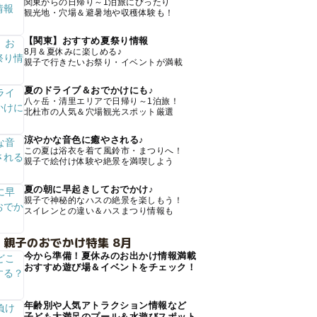
関東からの日帰り～1泊旅にぴったり
観光地・穴場＆避暑地や収穫体験も！
【関東】おすすめ夏祭り情報
8月＆夏休みに楽しめる♪
親子で行きたいお祭り・イベントが満載
夏のドライブ＆おでかけにも♪
八ヶ岳・清里エリアで日帰り～1泊旅！
北杜市の人気＆穴場観光スポット厳選
涼やかな音色に癒やされる♪
この夏は浴衣を着て風鈴市・まつりへ！
親子で絵付け体験や絶景を満喫しよう
夏の朝に早起きしておでかけ♪
親子で神秘的なハスの絶景を楽しもう！
スイレンとの違い＆ハスまつり情報も
 親子のおでかけ特集 8月
今から準備！夏休みのお出かけ情報満載
おすすめ遊び場＆イベントをチェック！
年齢別や人気アトラクション情報など
子ども大満足のプール＆水遊びスポット