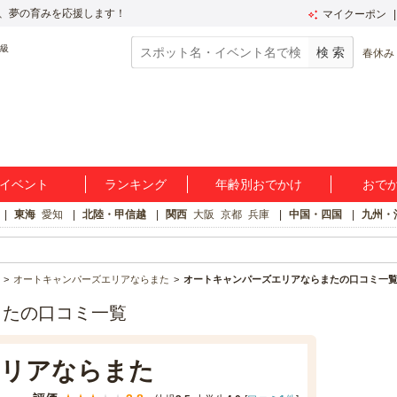
、夢の育みを応援します！
マイクーポン
春休み
イベント
ランキング
年齢別おでかけ
おで
東海
愛知
北陸・甲信越
関西
大阪
京都
兵庫
中国・四国
九州・
オートキャンパーズエリアならまた
オートキャンパーズエリアならまたの口コミ一
またの口コミ一覧
エリアならまた