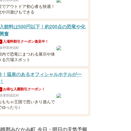
多野郡神流町
実でアウトドア初心者も快適！
光や川遊びもできる
入館料は500円以下！約200点の恐竜や化
興奮
入場料割引クーポン進呈中！
ン
多野郡神流町
館内で恐竜にまつわる展示や体
きる穴場スポット
分！温泉のあるオフィシャルホテルが一
！
お得な入園割引クーポン！
ン
吾妻郡嬬恋村
おもちゃ王国で思いきり遊んで
でゆったり♪
利根郡みなかみ町
今日・明日の天気予報