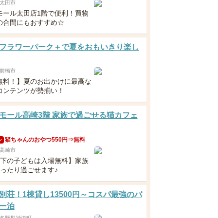
太田市
モール太田店1階で便利！買物
の合間にもおすすめ☆
フラワーパーク＋で夏をおもいきり楽し
前橋市
無料！】夏のお出かけに最高な
コンテンツが勢揃い！
モール高崎3階 家族で過ごせる猫カフェ
猫ちゃんのおやつ550円⇒無料
ン
高崎市
以下の子どもは入場無料】家族
ゆったり過ごせます♪
別荘！1棟貸し13500円～コスパ最強のバ
ー泊