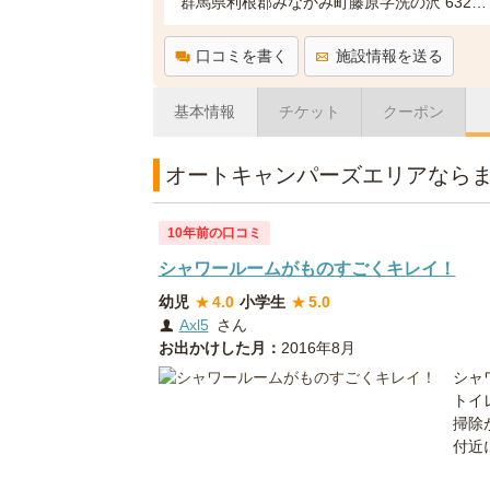
群馬県利根郡みなかみ町藤原字洗の沢 6322-2
口コミを書く
施設情報を送る
基本情報
チケット
クーポン
オートキャンパーズエリアなら
10年前の口コミ
シャワールームがものすごくキレイ！
幼児
★
4.0
小学生
★
5.0
Axl5
さん
お出かけした月：
2016年8月
シャ
トイ
掃除
付近