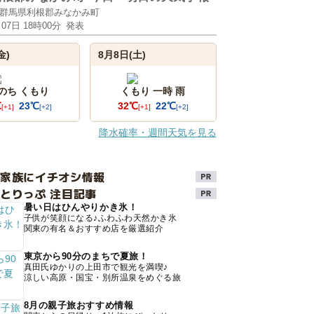
群馬県利根郡みなかみ町
月07日 18時00分
発表
金)
8月8日(土)
 のち くもり
くもり 一時 雨
℃
23℃
32℃
22℃
[+1]
[+2]
[+1]
[+2]
降水確率・週間天気を見る
け家族にイチオシ情報
とりっぷ 注目記事
暑い日はひんやりかき氷！
子供が笑顔になる♪ふわふわ天然かき氷
関東の有名＆おすすめ店を厳選紹介
東京から90分のまちで夏旅！
真田氏ゆかりの上田市で観光を満喫♪
涼しい高原・国宝・別所温泉をめぐる旅
8月の親子旅おすすめ情報