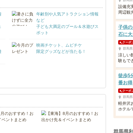
群馬県
設備充
周辺観
情
年齢別や人気アトラクション情報
など
ェ
子ども大満足のプール＆水遊びス
子供の
ポット
石に大
クーポ
映画チケット、ムビチケ
群馬県
遊
限定グッズなどが当たる！
涼しい
験もで
徒歩5
！
番お得
クーポ
群馬県
軽井沢
ホテル
群馬県