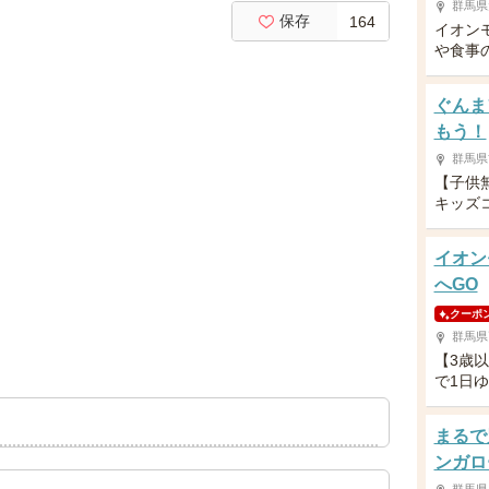
群馬県
保存
164
イオン
や食事
ぐんま
もう！
群馬県
【子供
キッズ
イオン
へGO
クーポ
群馬県
【3歳
で1日
まるで
ンガロ