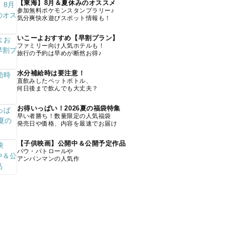
【東海】8月＆夏休みのオススメ
参加無料ポケモンスタンプラリー♪
気分爽快水遊びスポット情報も！
いこーよおすすめ【早割プラン】
ファミリー向け人気ホテルも！
旅行の予約は早めが断然お得♪
水分補給時は要注意！
直飲みしたペットボトル、
何日後まで飲んでも大丈夫？
お得いっぱい！2026夏の福袋特集
早い者勝ち！数量限定の人気福袋
発売日や価格、内容を最速でお届け
【子供映画】公開中＆公開予定作品
パウ・パトロールや
アンパンマンの人気作