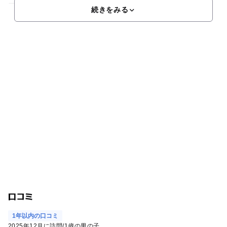
ー“チャギントン”のルームなど子供が楽しめるお部屋もあり
続きをみる
口コミ
1年以内の口コミ
2025年12月に訪問
/
1歳の男の子