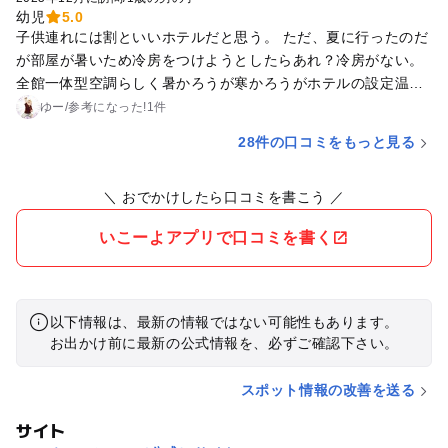
幼児
5.0
子供連れには割といいホテルだと思う。 ただ、夏に行ったのだ
が部屋が暑いため冷房をつけようとしたらあれ？冷房がない。
全館一体型空調らしく暑かろうが寒かろうがホテルの設定温度
でしか過ごせない。それがとても残念
ゆー
/
参考に
なった!
1件
28件の口コミをもっと見る
＼ おでかけしたら口コミを書こう ／
いこーよアプリで口コミを書く
以下情報は、最新の情報ではない可能性もあります。
お出かけ前に最新の公式情報を、必ずご確認下さい。
スポット情報の改善を送る
サイト