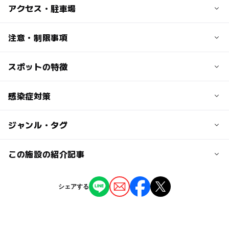
子供の料金
アクセス・駐車場
宿泊プランにより異なる
※基本、小学生…大人の70％、幼児（3歳～未就学児）…
交通アクセス
注意・制限事項
大人の50％、乳児（0～2歳）…3,300円
●高速バス：JR那須リゾートエクスプレス
新宿駅新南口から王子駅経由で「ホテルエピナール那須」
スポットの特徴
【プール情報】
大人の料金
停下車。(直通約3時間20分)
プールの種類： 25mプール、ワームプール、子供用プール
宿泊プランにより異なる
●JR・シャトルバス
レンタル品： スイミングキャップ、水着、ビート板
◯
ー
駐車場あり
感染症対策
駅から近い
JR「東京」駅から東北新幹線、または東北本線で「那須塩
プール用オムツ： 可
原」駅へ。そこからシャトルバスへ乗り換え、スプレス
売店あり
新宿駅新南口から王子駅経由で「ホテルエピナール那須」
◯
◯
授乳室あり
託児所
ジャンル・タグ
当ホテルでは、新型コロナウイルスの感染拡大に伴う予防
停下車。
策などを講じております。
●車
◯
◯
雨でもOK
ベビーカーOK
ご来館されるお客様にも、ご理解とご協力を賜りますよ
ジャンル
この施設の紹介記事
「浦和」I.Cより148km(約1時間30分)
う、お願い申し上げます。
「仙台南」I.Cより174km(約2時間)
ホテル・旅館
プール
温泉・銭湯
ー
◯
食事持込OK
レストラン
東北自動車道「那須」I.Cより約10分
【関東】1年中楽しめる！子連れ向け「室内
・スタッフのマスク着用
シェアする
プール付きホテル」6選
・来館者全員玄関口での検温
◯
◯
売店
オムツ交換台
タグ
2026年6月19日
近くの駅
・消毒液を館内各所に設置
那須の子ども向け宿泊施設
プール併設の宿泊施設
・ソーシャルディスタンスの確保
那須塩原駅
【2026】関東の子連れにおすすめの「プー