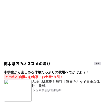
・飛沫防止パネルの設置
ル付きホテル」11選 温泉も！
夏休み自由研究
製作体験
子どもと宿泊
仕事体験
・お部屋までのご案内を休止
2026年6月18日
駐車可能台数
「スパ・温泉」
屋内プール
レストランあり
・キャッシュトレイを使用
400台
【栃木】6月28日・29日の今週末のおでかけ
・施設内換気の励行
温水プールあり
雨でも遊べる
レンタルグッズあり
におすすめ！人気のスポットランキング
・館内共有部の消毒の強化
2025年6月27日
駐車場料金
・館内一部施設の営業時間を変更
春休み2027
三連休
お仕事なりきり
リゾート施設
無料
那須
日帰り入浴
温水プール
宇都宮線
詳細はこちら
https://www.epinard.jp/information/
日帰り温泉
GW
日帰り
スパ・温泉
ホテル
駐車場詳細
屋外駐車場 普通車400台／大型6台
秋のお出かけ2026
プール併設
幼児プール
お仕事探検
浮き輪持ち込み可
室内
栃木県内のオススメの遊び
夏休みの思い出
売店
キッズok
赤ちゃんお勧め
小学生から楽しめる体験たっぷりの牧場へでかけよう！
自慢のお食事・お土産5％引！
クーポン
プール用おむつ可
リゾートホテル
東北自動車道
入場も駐車場も無料！家族みんなで貴重な体
験に挑戦
製作体験スポット
室内温水プール
雨でも楽しめる
栃木県那須郡那須町
冬のお出かけ
那須高原
雨の日おでかけ
午後から遊べる
家族で宿泊
夏休み2026