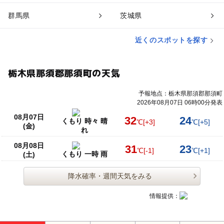
群馬県
茨城県
近くのスポットを探す
栃木県那須郡那須町の天気
予報地点：栃木県那須郡那須町
2026年08月07日 06時00分発表
08月07日
32
24
くもり 時々 晴
℃
[+3]
℃
[+5]
(金)
れ
08月08日
31
23
℃
[-1]
℃
[+1]
くもり 一時 雨
(土)
降水確率・週間天気をみる
情報提供：