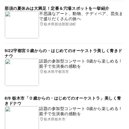
那須の夏休みは大満足！定番＆穴場スポットを一挙紹介
雨の日でもOK
宇都宮線(栃木県)
冬休み2025-2026
不思議なアート、動物、テディベア、昆虫ま
で盛りだくさんの旅へ
収穫体験
大浴場
屋内プールあり
栃木県那須郡那須町
ウェルカムベビーのお宿
お仕事キッズ
夏休み・自由研究2026
幼児用プール
温泉がある宿泊施設
GW(ゴールデンウィーク)2027
9/22宇都宮０歳からの・はじめてのオーケストラ美しく青きド
ナウ
露天風呂
シルバーウィーク2026
25mプール
話題の参加型コンサート 0歳から楽しめる！
親子で生演奏の感動を
宿泊ができる
お仕事体験
自然体験
栃木県宇都宮市
8/9 栃木市「０歳からの・はじめてのオーケストラ」美しく青
きドナウ
話題の参加型コンサート 0歳から楽しめる！
親子で生演奏の感動を
栃木県栃木市