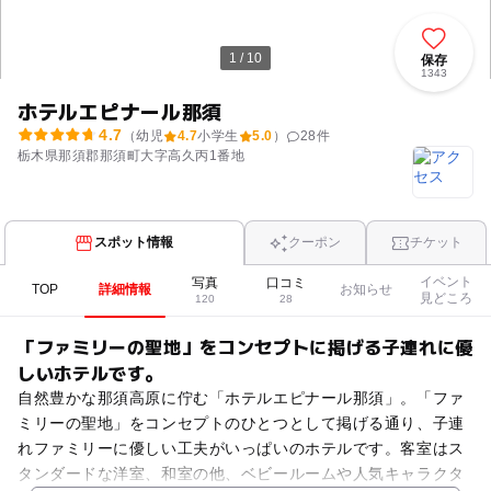
1 / 10
保存
1343
ホテルエピナール那須
4.7
（幼児
4.7
小学生
5.0
）
28
件
栃木県那須郡那須町大字高久丙1番地
スポット情報
クーポン
チケット
イベント
写真
口コミ
TOP
詳細情報
お知らせ
見どころ
120
28
「ファミリーの聖地」をコンセプトに掲げる子連れに優
しいホテルです。
自然豊かな那須高原に佇む「ホテルエピナール那須」。「ファ
ミリーの聖地」をコンセプトのひとつとして掲げる通り、子連
れファミリーに優しい工夫がいっぱいのホテルです。客室はス
タンダードな洋室、和室の他、ベビールームや人気キャラクタ