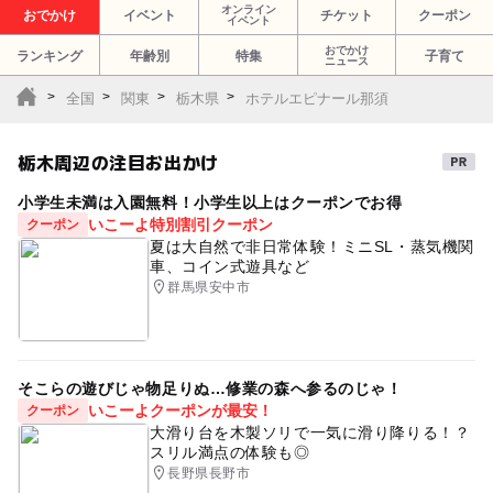
オンライン
おでかけ
イベント
チケット
クーポン
イベント
おでかけ
ランキング
年齢別
特集
子育て
ニュース
全国
関東
栃木県
ホテルエピナール那須
栃木周辺の注目お出かけ
小学生未満は入園無料！小学生以上はクーポンでお得
いこーよ特別割引クーポン
クーポン
夏は大自然で非日常体験！ミニSL・蒸気機関
車、コイン式遊具など
群馬県安中市
そこらの遊びじゃ物足りぬ…修業の森へ参るのじゃ！
いこーよクーポンが最安！
クーポン
大滑り台を木製ソリで一気に滑り降りる！？
スリル満点の体験も◎
長野県長野市