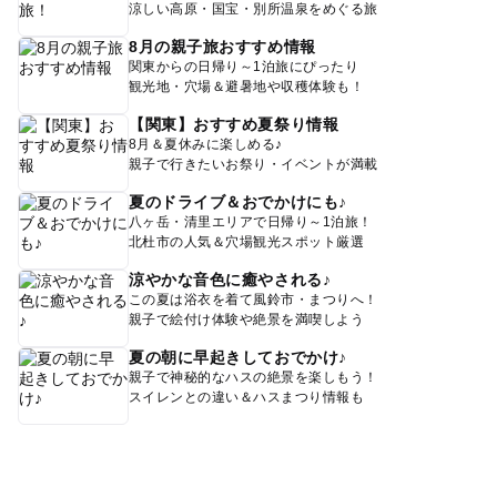
涼しい高原・国宝・別所温泉をめぐる旅
8月の親子旅おすすめ情報
関東からの日帰り～1泊旅にぴったり
観光地・穴場＆避暑地や収穫体験も！
【関東】おすすめ夏祭り情報
8月＆夏休みに楽しめる♪
親子で行きたいお祭り・イベントが満載
夏のドライブ＆おでかけにも♪
八ヶ岳・清里エリアで日帰り～1泊旅！
北杜市の人気＆穴場観光スポット厳選
涼やかな音色に癒やされる♪
この夏は浴衣を着て風鈴市・まつりへ！
親子で絵付け体験や絶景を満喫しよう
夏の朝に早起きしておでかけ♪
親子で神秘的なハスの絶景を楽しもう！
スイレンとの違い＆ハスまつり情報も