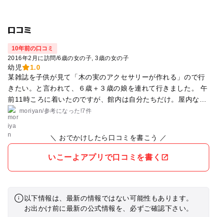
口コミ
10年前の口コミ
2016年2月に訪問
/
6歳の女の子
3歳の女の子
幼児
1.0
某雑誌を子供が見て「木の実のアクセサリーが作れる」ので行
きたい。と言われて、６歳＋３歳の娘を連れて行きました。 午
前11時ころに着いたのですが、館内は自分たちだけ。屋内なの
に室温がとても低くて寒いため、上着は脱げません。館内はシ
moriyan
/
参考に
なった!
7件
ーンとしていて、なんだか異様な雰囲気。受付兼事務所は暖房
効いてて暖かかったです(^^; 雑誌には「キーホルダーは150円
＼ おでかけしたら口コミを書こう ／
から」という事でリーズナブルだな、と思っていたら。入館に
大人600円(割引後)も掛かる！子供たちは幼児なので無料でした
いこーよアプリで口コミを書く
が、妻と二人で1200円!! 先にアクセサリー作りを楽しんだあと
（コレは良かった(^^)）、館内を見たのですが。。。 動物た
ちの剥製と昆虫等の標本。生き物は家庭用と同じ水槽に入れら
以下情報は、最新の情報ではない可能性もあります。
れていて、しかも良く見えない。30分間隔でロボット？と映像
お出かけ前に最新の公式情報を、必ずご確認下さい。
による上映をやっているので観たのですが。昭和の香り漂う造