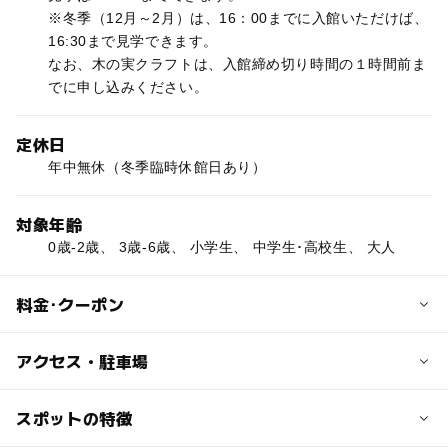
※冬季（12月～2月）は、16：00までに入館いただけば、
16:30まで見学できます。
なお、木の実クラフトは、入館締め切り時間の１時間前ま
でに申し込みください。
定休日
年中無休（冬季臨時休館日あり）
対象年齢
0歳-2歳、 3歳-6歳、 小学生、 中学生･高校生、 大人
料金･クーポン
子供の料金
アクセス・駐車場
400円
※個人の未就学児は無料、中学生以上は大人料金
交通アクセス
スポットの特徴
※団体（20名以上）は割引料金（園児：150円、小・中学
【小田原方面からのバス】