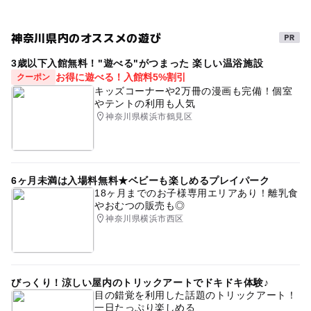
④レジャーグッズの貸出（一部）、ストレスチェックの提
●東名高速・沼津ICより（三島→箱根峠経由）約60分
供を、中止しています
●東名高速・御殿場ICより（仙石原→桃源台経由）約60分
無料駐車場
室内
野外遊び場
森林浴
自然体験
神奈川県内のオススメの遊び
虫
芦ノ湖
旅行
コロナ対策
三連休
駐車可能台数
3歳以下入館無料！"遊べる"がつまった 楽しい温浴施設
レジャー施設
散策路
カブトムシ
ミュージアム
80台
お得に遊べる！入館料5%割引
クーポン
キッズコーナーや2万冊の漫画も完備！個室
遊歩道
花
ベビーカーOK
屋外遊び場
やテントの利用も人気
駐車場料金
神奈川県横浜市鶴見区
雨の日おでかけ
風光明媚
手作り体験
無料
シルバーウィーク2026
ドライブ
常設展示
駐車場詳細
夏休み自由研究
午後から遊べる
ゴールデンウィーク
6ヶ月未満は入場料無料★ベビーも楽しめるプレイパーク
※駐車場無料
18ヶ月までのお子様専用エリアあり！離乳食
秋のお出かけ2026
富士山
体験できる博物館
※普通車80台、バス20台
やおむつの販売も◎
神奈川県横浜市西区
冬休み2025-2026
雨のお出かけ
観察
GW
体験
眺望が良い
憩いのスポット
手づくり体験
お弁当
野外体験
レジャー
朝から遊べる
びっくり！涼しい屋内のトリックアートでドキドキ体験♪
目の錯覚を利用した話題のトリックアート！
クラフト体験
ガイドウォーク
駐車場あり
一日たっぷり楽しめる