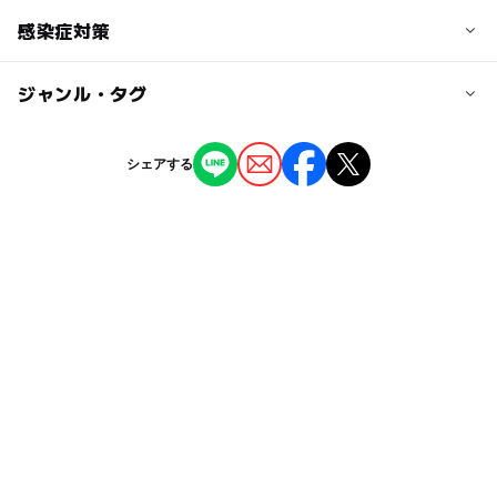
生：200円、高校生：450円）
●小田原駅より『箱根町』行き（1時間に6本程度運行）約6
◯
ー
駐車場あり
感染症対策
駅から近い
※その他、提携割引等あり（箱根フリーパス、JAF会員、
0分、
割引チラシなど）
終点「箱根町」下車乗換えで、箱根町より熱海行き又は
ー
ー
授乳室あり
託児所
ジャンル・タグ
当館では以下の対策を実施しています。
三島行き乗車、「箱根やすらぎの森」下車
大人の料金
入館されるお客様に次のようなことをお願いしています
◯
◯
雨でもOK
ベビーカーOK
①マスクを着用してご入館ください。
650円
●「箱根町」バス停から徒歩でも20～30分で来館できま
ジャンル
シェアする
②観覧券ご購入の前に手指の消毒をお願いします。
※中学生以上
す。
公園・総合公園
博物館・科学館
体験施設
③検温など、ご体調について確認させていただきます。体
ー
ー
食事持込OK
レストラン
※団体（20名以上）は、550円
調不良の方のご入館をおことわりします。
※その他、提携割引あり（箱根フリーパス、JAF会員な
【三島方面からのバス】
自然体験・アクティビティ
④館内ではソーシャルディスタンスをお守りください。
ど）
三島駅より『元箱根・箱根町』行き約40分、「箱根やすら
ー
ー
売店
オムツ交換台
⑤まん延防止等重点措置などが発出された場合、代表者の
ぎの森」下車
タグ
方は入館者カードにご記入ください。なお、ご記入いただ
いたカードは適正に管理し処分します。
【小田原・横浜・東京方面から車】
雨でも遊べる
鳥
アウトドア
箱根
●小田原厚木道路の箱根口ICまたは西湘バイパス・箱根口I
GW(ゴールデンウィーク)2027
森
学習施設
また、当館では感染症拡大防止のため次のことを行ってい
C→
ます
→箱根新道→箱根峠IC→元箱根方面へ→当館経由 箱根口I
食事持込OK
クイズラリー
駒ケ岳
工作体験
①館内が混雑する場合は、入場制限を行います
Cより約30分
②木の実クラフト体験は、席数を減らしています
雨の日でもOK
作る
穴場
夏休み2026
③一部の体感できる展示を、中止しています
【静岡方面から車】
冬のお出かけ
雨でも楽しめる
遊びと学び