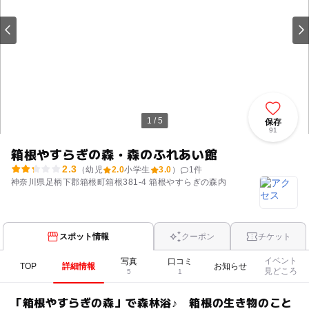
1 / 5
保存
91
箱根やすらぎの森・森のふれあい館
2.3
（幼児
2.0
小学生
3.0
）
1
件
神奈川県足柄下郡箱根町箱根381-4 箱根やすらぎの森内
スポット情報
クーポン
チケット
イベント
写真
口コミ
TOP
詳細情報
お知らせ
見どころ
5
1
「箱根やすらぎの森」で森林浴♪ 箱根の生き物のこと