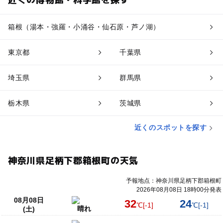
箱根（湯本・強羅・小涌谷・仙石原・芦ノ湖）
東京都
千葉県
埼玉県
群馬県
栃木県
茨城県
近くのスポットを探す
神奈川県足柄下郡箱根町の天気
予報地点：神奈川県足柄下郡箱根町
2026年08月08日 18時00分発表
08月08日
32
24
℃
[-1]
℃
[-1]
晴れ
(土)