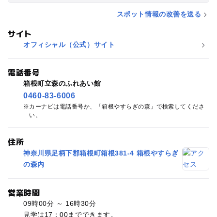
り、ストーリーが唐突過ぎて意味が大人でもサッパリわから
スポット情報の改善を送る
ず・・・当然、子供たちもワカリマセン。 それどころか、館内
をとても怖がって泣いてました。（上映だけは見れた） 結局、
サイト
チョットした木の実のを貼り付けたキーホルダーを２つ作るた
オフィシャル（公式）サイト
めだけに、計1500円払ったような状態。 「次は無いね(>_<)」
と妻と話してました。暖かくなったら屋外の散歩だけ、行くと
電話番号
思います。ただ、館内のトイレは入館料を払わないと使えない
ようです(x_x)
箱根町立森のふれあい館
0460-83-6006
カーナビは電話番号か、「箱根やすらぎの森」で検索してくださ
い。
住所
神奈川県足柄下郡箱根町箱根381-4 箱根やすらぎ
の森内
営業時間
09時00分 ～ 16時30分
見学は17：00までできます。