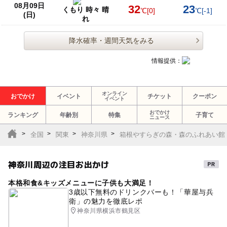
08月09日
32
23
くもり 時々 晴
℃
[0]
℃
[-1]
(日)
れ
降水確率・週間天気をみる
情報提供：
オンライン
おでかけ
イベント
チケット
クーポン
イベント
おでかけ
ランキング
年齢別
特集
子育て
ニュース
全国
関東
神奈川県
箱根やすらぎの森・森のふれあい館
神奈川周辺の注目お出かけ
本格和食&キッズメニューに子供も大満足！
3歳以下無料のドリンクバーも！「華屋与兵
衛」の魅力を徹底レポ
神奈川県横浜市鶴見区