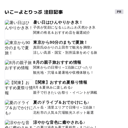
いこーよとりっぷ 注目記事
暑い日はひんやりかき氷！
子供が笑顔になる♪ふわふわ天然かき氷
関東の有名＆おすすめ店を厳選紹介
東京から90分のまちで夏旅！
真田氏ゆかりの上田市で観光を満喫♪
涼しい高原・国宝・別所温泉をめぐる旅
8月の親子旅おすすめ情報
関東からの日帰り～1泊旅にぴったり
観光地・穴場＆避暑地や収穫体験も！
【関東】おすすめ夏祭り情報
8月＆夏休みに楽しめる♪
親子で行きたいお祭り・イベントが満載
夏のドライブ＆おでかけにも♪
八ヶ岳・清里エリアで日帰り～1泊旅！
北杜市の人気＆穴場観光スポット厳選
涼やかな音色に癒やされる♪
この夏は浴衣を着て風鈴市・まつりへ！