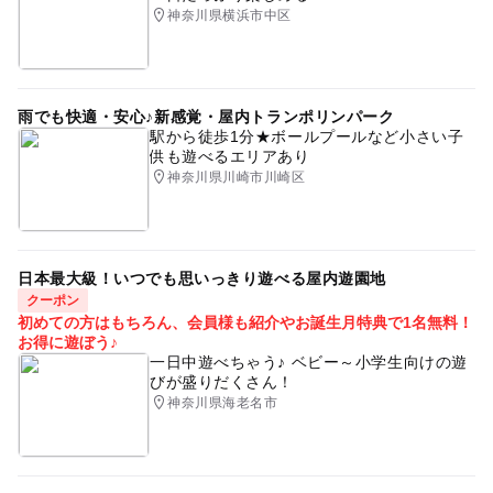
神奈川県横浜市中区
ピクニック
東名高速道路
春休み2027
夏休み・自由研究2026
体験学習
科学館・博物館
雨でも快適・安心♪新感覚・屋内トランポリンパーク
駅から徒歩1分★ボールプールなど小さい子
供も遊べるエリアあり
神奈川県川崎市川崎区
日本最大級！いつでも思いっきり遊べる屋内遊園地
クーポン
初めての方はもちろん、会員様も紹介やお誕生月特典で1名無料！
お得に遊ぼう♪
一日中遊べちゃう♪ ベビー～小学生向けの遊
びが盛りだくさん！
神奈川県海老名市