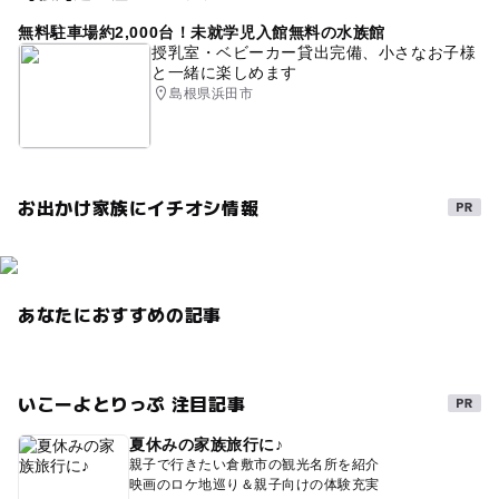
手ぶらでOK
手ぶらでバーベキュー
コテージ
無料駐車場約2,000台！未就学児入館無料の水族館
ドライブ
川遊びができるバーベキュー場
授乳室・ベビーカー貸出完備、小さなお子様
と一緒に楽しめます
夏休み2014
ゴールデンウィーク
手ぶらでBBQ
島根県浜田市
ロッジ
ゴールデンウィーク2015
暑い日でもOK
秋のお出かけ2026
GW(ゴールデンウィーク)2016
お出かけ家族にイチオシ情報
ヤマメ釣り
夏休み2016
午後から遊べる
GW2016
gw2015
GW
2014年夏休み特集
バーベキュー(BBQ)
春休み2027
冬休み2025-2026
あなたにおすすめの記事
涼しい
テントで宿泊
自然あふれる施設
ゴールデンウィーク2016
1日中遊べるスポット
いこーよとりっぷ 注目記事
手ぶらでキャンプ
隠れ家
夏休みの家族旅行に♪
親子で行きたい倉敷市の観光名所を紹介
映画のロケ地巡り＆親子向けの体験充実