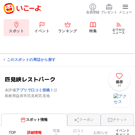
会員登録
プレゼント
メニュー
おでかけ
スポット
イベント
ランキング
特集
ニュース
このスポットの周辺から探す
匹見峡レストパーク
保存
34
未評価
アプリで口コミ投稿！
島根県益田市匹見町匹見地
スポット情報
クーポン
チケット
イベント
写真
口コミ
TOP
詳細情報
お知らせ
見どころ