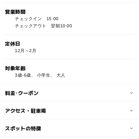
営業時間
チェックイン 15:00
チェックアウト 翌朝10:00
定休日
12月～2月
対象年齢
3歳-6歳、 小学生、 大人
料金･クーポン
子供の料金
アクセス・駐車場
ケビン宿泊料金
コテージ6人用 20520円
交通アクセス
スポットの特徴
コテージ4人用 14040円
・お車の場合