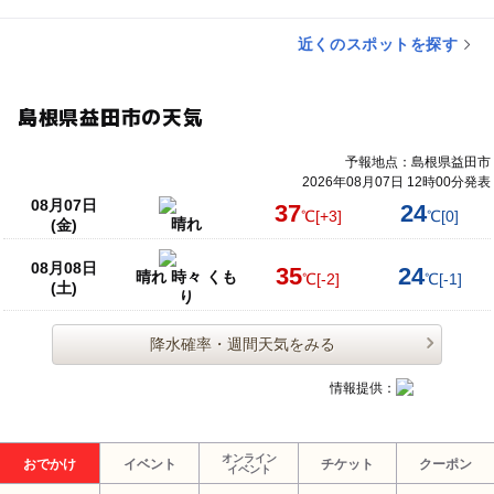
近くのスポットを探す
島根県益田市の天気
予報地点：島根県益田市
2026年08月07日 12時00分発表
08月07日
37
24
℃
[+3]
℃
[0]
晴れ
(金)
08月08日
35
24
晴れ 時々 くも
℃
[-2]
℃
[-1]
(土)
り
降水確率・週間天気をみる
情報提供：
オンライン
おでかけ
イベント
チケット
クーポン
イベント