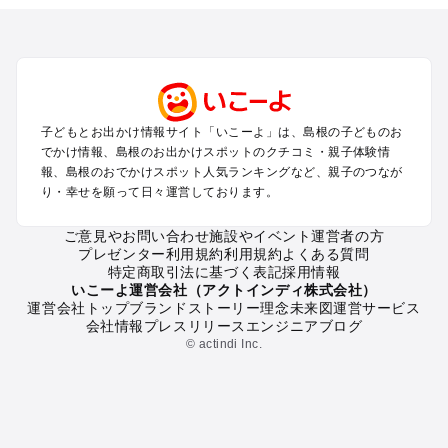
を探す
松江・玉造・安来・奥出雲のプールお出かけ
出雲・石見銀山・宍道湖・大田のプールお出かけ
津和野・益田・浜田・江津のプールお出かけ
隠岐島のプールお出かけ
子どもとお出かけ情報サイト「いこーよ」は、島根の子どものお
島根の定番お出かけスポット
でかけ情報、島根のお出かけスポットのクチコミ・親子体験情
島根の遊園地
報、島根のおでかけスポット人気ランキングなど、親子のつなが
り・幸せを願って日々運営しております。
島根の動物園
島根のバーベキュー
ご意見やお問い合わせ
施設やイベント運営者の方
島根の釣り
プレゼンター利用規約
利用規約
よくある質問
島根の牧場
特定商取引法に基づく表記
採用情報
島根のプール
いこーよ運営会社（アクトインディ株式会社）
運営会社トップ
ブランドストーリー
理念
未来図
運営サービス
島根のアスレチック
会社情報
プレスリリース
エンジニアブログ
島根の公園・総合公園
© actindi Inc.
島根の観光
島根の親子で体験するお出かけスポット
島根の工場見学