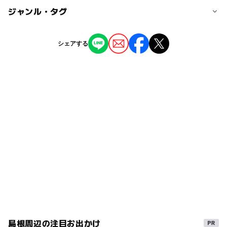
中国道 戸河内ICより50分
◯
ー
駐車場あり
ジャンル・タグ
駅から近い
キャンプ地使用料金
大人 216円
小人 108円
ー
ー
授乳室あり
託児所
ジャンル
シェアする
キャンプ場
釣り
バーベキュー
※その他詳細はHPをご確認ください。
ー
◯
雨でもOK
ベビーカーOK
タグ
大人の料金
◯
ー
食事持込OK
レストラン
ケビン宿泊料金
平成27年
シルバーウィーク2026
コテージ6人用 20520円
◯
ー
売店
オムツ交換台
GW(ゴールデンウィーク)2015
コテージ4人用 14040円
GW(ゴールデンウィーク)2027
アウトドア
キャンプ地使用料金
夏休み2026
紅葉2026
三連休
自然体験
大人 216円
小人 108円
夏休み2015
森林浴
お手軽キャンプ
※その他詳細はHPをご確認ください。
アウトドア施設
室内
川遊び2026
大人も子供も一緒に学べます
自然あそび
島根周辺の注目お出かけ