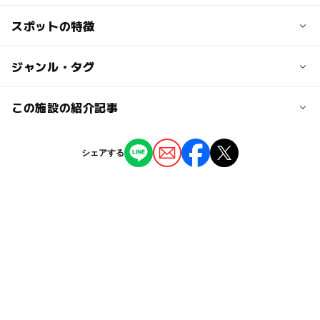
●ＪＲ
大人の料金
京葉線「葛西臨海公園」駅下車 徒歩11分
スポットの特徴
葛西海浜公園では、スポーツカイトを推奨しています。
無料
●水上バス
今年4月のフランス大会では、葛西海浜公園で練習をして
（一部有料施設あり）
両国・お台場海浜公園より
いる
ー
◯
駐車場あり
ジャンル・タグ
駅から近い
葛西臨海公園下船
チーム：エアレックスが優勝しています。
●都バス
・東京メトロ東西線「西葛西駅」から西葛20乙
ー
ー
授乳室あり
託児所
ジャンル
この施設の紹介記事
※画像は江戸川区のオープンデータを活用しています。
・都営地下鉄新宿線「一之江」、東京メトロ東西線「葛
バーベキュー
公園・総合公園
西」駅から
ー
◯
雨でもOK
ベビーカーOK
【2026最新】関東の無料潮干狩りスポット7
臨海28-1「葛西臨海公園」下車
シェアする
選！時期・貝の種類・ルールまとめ
タグ
◯
ー
食事持込OK
レストラン
2026年2月20日
近くの駅
gw2015
BBQ
夏休み2016
セーリング
【東京都内】凧あげができるスポット7選
葛西臨海公園駅
◯
ー
売店
オムツ交換台
公園や河川敷・海辺などおすすめを厳選
夏休み2015
ベビーカーOK
自然体験
GW
2025年12月22日
夏休み2014
京葉線
ドライブ
京葉線(東京都)
舞浜駅
ゴールデンウィーク
GW2016
自然あふれる施設
新木場駅
三連休
午後から遊べる