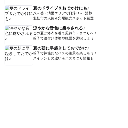
夏のドライブ＆おでかけにも♪
八ヶ岳・清里エリアで日帰り～1泊旅！
北杜市の人気＆穴場観光スポット厳選
涼やかな音色に癒やされる♪
この夏は浴衣を着て風鈴市・まつりへ！
親子で絵付け体験や絶景を満喫しよう
夏の朝に早起きしておでかけ♪
親子で神秘的なハスの絶景を楽しもう！
スイレンとの違い＆ハスまつり情報も