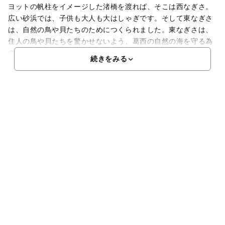
ヨットの帆柱をイメージした渚橋を渡れば、そこは西なぎさ。
広い砂浜では、子供も大人も大はしゃぎです。そして東なぎさ
は、自然の鳥や貝たちのためにつくられました。東なぎさは、
住人の鳥や貝たちを驚かせないよう、葛西の自然の海を守る為
の自然保護区域として、私たち人間の立入りを禁止しています
続きをみる