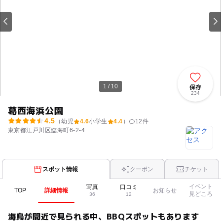
1 / 10
保存
234
葛西海浜公園
4.5
（幼児
4.6
小学生
4.4
）
12
件
東京都江戸川区臨海町6-2-4
スポット情報
クーポン
チケット
イベント
写真
口コミ
TOP
詳細情報
お知らせ
見どころ
36
12
海鳥が間近で見られる中、BBQスポットもあります