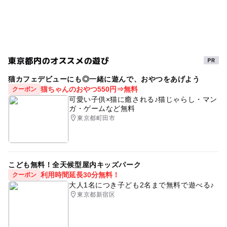
GW(ゴールデンウィーク)2015
レジャー施設
屋外遊び場
野外体験
公園併設
平成27年
冬休み2025-2026
ゴールデンウィーク2015
シルバーウィーク2026
京葉線(千葉県)
アウトドア
東京都内のオススメの遊び
春休み2027
穴場
ヨット
夏休み2026
猫カフェデビューにも◎一緒に遊んで、おやつをあげよう
猫ちゃんのおやつ550円⇒無料
クーポン
駅から近い
バーベキュー(BBQ)
無料施設
可愛い子供×猫に癒される♪猫じゃらし・マン
ガ・ゲームなど無料
レジャー
秋のお出かけ2026
外遊び
野外遊び場
東京都町田市
BBQのできる公園
予約なしでもOK
朝から遊べる
公園でバーベキュー場
予約不要
こども無料！全天候型屋内キッズパーク
ゴールデンウィーク2016
2014年夏休み特集
利用時間延長30分無料！
クーポン
GW(ゴールデンウィーク)2027
食事持込OK
大人1名につき子ども2名まで無料で遊べる♪
東京都新宿区
GW(ゴールデンウィーク)2016