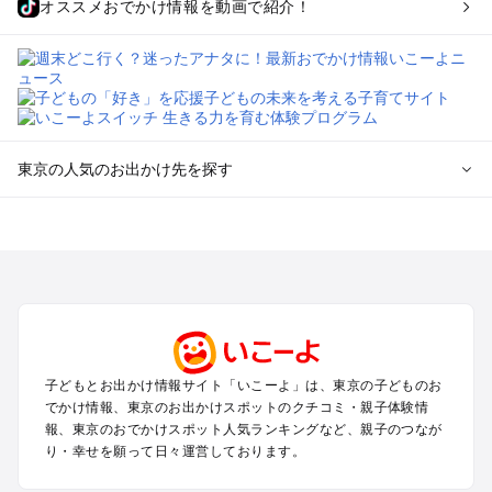
オススメおでかけ情報を動画で紹介！
東京の人気のお出かけ先を探す
東京のエリアからプール子ども連れのお出かけスポット
を探す
立川・国分寺・八王子・昭島・多摩のプールお出かけ
お台場・品川・新橋・汐留・豊洲のプールお出かけ
上野・浅草・錦糸町・両国のプールお出かけ
町田・相模原・愛川・上野原のプールお出かけ
渋谷・原宿・恵比寿・中目黒・自由が丘のプールお出かけ
子どもとお出かけ情報サイト「いこーよ」は、東京の子どものお
池袋・赤羽・王子・巣鴨・目白・石神井のプールお出かけ
でかけ情報、東京のお出かけスポットのクチコミ・親子体験情
新宿・高田馬場・代々木・千駄ヶ谷のプールお出かけ
報、東京のおでかけスポット人気ランキングなど、親子のつなが
銀座・丸の内・日本橋・有楽町・築地・月島のプールお出かけ
り・幸せを願って日々運営しております。
吉祥寺・三鷹・中野・高円寺・荻窪・阿佐谷のプールお出かけ