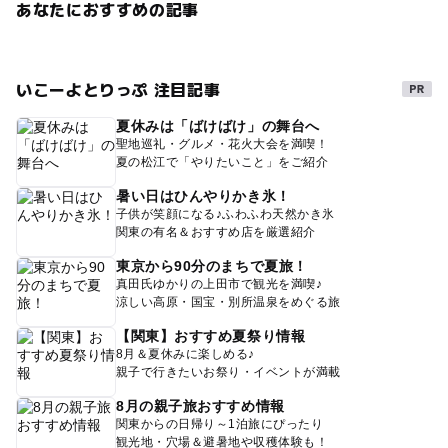
あなたにおすすめの記事
いこーよとりっぷ 注目記事
夏休みは「ばけばけ」の舞台へ
聖地巡礼・グルメ・花火大会を満喫！
夏の松江で「やりたいこと」をご紹介
暑い日はひんやりかき氷！
子供が笑顔になる♪ふわふわ天然かき氷
関東の有名＆おすすめ店を厳選紹介
東京から90分のまちで夏旅！
真田氏ゆかりの上田市で観光を満喫♪
涼しい高原・国宝・別所温泉をめぐる旅
【関東】おすすめ夏祭り情報
8月＆夏休みに楽しめる♪
親子で行きたいお祭り・イベントが満載
8月の親子旅おすすめ情報
関東からの日帰り～1泊旅にぴったり
観光地・穴場＆避暑地や収穫体験も！