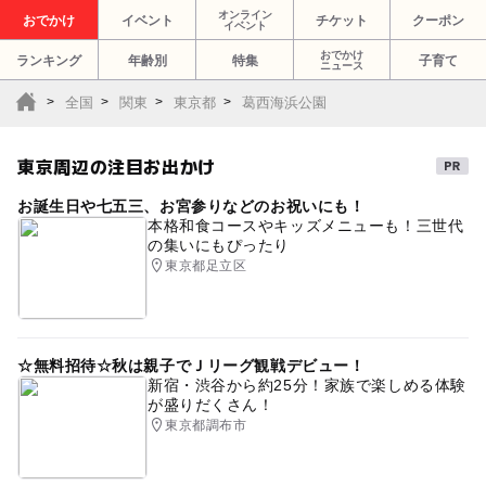
オンライン
おでかけ
イベント
チケット
クーポン
イベント
おでかけ
ランキング
年齢別
特集
子育て
ニュース
全国
関東
東京都
葛西海浜公園
東京周辺の注目お出かけ
お誕生日や七五三、お宮参りなどのお祝いにも！
本格和食コースやキッズメニューも！三世代
の集いにもぴったり
東京都足立区
☆無料招待☆秋は親子でＪリーグ観戦デビュー！
新宿・渋谷から約25分！家族で楽しめる体験
が盛りだくさん！
東京都調布市