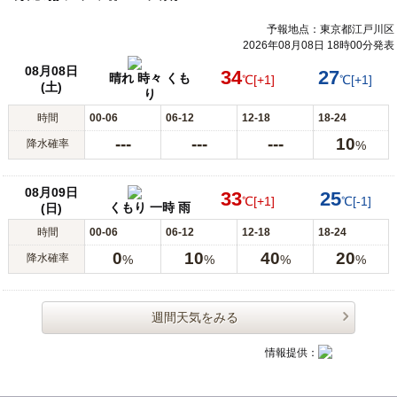
予報地点：東京都江戸川区
2026年08月08日 18時00分発表
08月08日
34
27
晴れ 時々 くも
℃
[+1]
℃
[+1]
(土)
り
時間
00-06
06-12
12-18
18-24
---
---
---
10
降水確率
%
08月09日
33
25
℃
[+1]
℃
[-1]
くもり 一時 雨
(日)
時間
00-06
06-12
12-18
18-24
0
10
40
20
降水確率
%
%
%
%
週間天気をみる
情報提供：