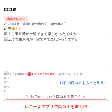
口コミ
3年前の口コミ
2023年1月に訪問
/
3歳の男の子
1歳の男の子
幼児
5.0
広くて東京湾が一望できて楽しかったですか
チェックインマスター
junglepoket
/
参考に
なった!
1件
12件の口コミをもっと見る
＼ おでかけしたら口コミを書こう ／
いこーよアプリで口コミを書く