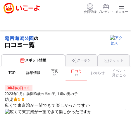
会員登録
プレゼント
メニュー
葛西海浜公園
の
口コミ一覧
スポット情報
クーポン
チケット
イベント
写真
口コミ
TOP
詳細情報
お知らせ
見どころ
36
12
3年前の口コミ
2023年1月に訪問
/
3歳の男の子
1歳の男の子
幼児
5.0
広くて東京湾が一望できて楽しかったですか