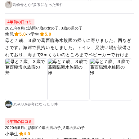
深いと思います。 【見つけた生き物】 で、肝心の生き物です
高橋せとか
/
参考に
なった!
6件
がこれがなかなかいない！ 蛤のような大きい貝がたま〜に見つ
かるくらいなのと、超高速で動くカニがたくさんいます。（砂
4年前の口コミ
カニ？） カニはたくさんいるのに、砂と同化していて存在に気
2021年9月に訪問
/
7歳の女の子
3歳の男の子
がつくまでに2時間ほどかかりました笑。 スルメで釣れるかな
幼児
5.0
小学生
5.0
母と７歳、３歳で葛西臨海水族園の帰りに寄りました。西なぎ
と思いましたが、このカニはスルメに何の興味も示さず。結局
さです。海岸で貝拾いをしました。トイレ、足洗い場が設備さ
難しすぎて捕まえられませんでした。 息子は諦めて砂遊びを楽
れており、海まで3mくらいのところまでベビーカーで行けま
しんでましたが、生き物の種類が豊富な海がいいなぁ〜思って
す。海水浴はできませんが、貝拾い、浜遊びは充分楽しめま
しまいました^^: 生き物目当てでなければ、満ち潮の時に行け
す。貝拾いしながら海岸の観察ができてよかったです。
ば海でチャプチャプ楽しめるんだと思います♫ 【自販機】あり
【トイレ】海のすぐ近くにあり 【足洗い場】あり（画像）
【入園料】なし 【荷物置き場】足洗い場に、荷物を置ける大き
いタープが貼られています。自由に使えて、スペースがあれば
シート広げてランチしたりできます。置き引きについては自己
責任ですが、便利！ 【ランチ】葛西海浜公園にはかき氷屋さん
USAKO
/
参考に
なった!
3件
しかいませんでした。葛西臨海公園にはキッチンカーがありま
したが軽食です。おにぎりなどは駅前のコンビニが便利です。
6年前の口コミ
【駐車場（有料）】 葛西臨海公園の駐車場に停めます。駐車料
2020年8月に訪問
/
10歳の男の子
8歳の男の子
金は高いです。 平日は300円/時間＋20分毎100円。最大料金12
小学生
4.0