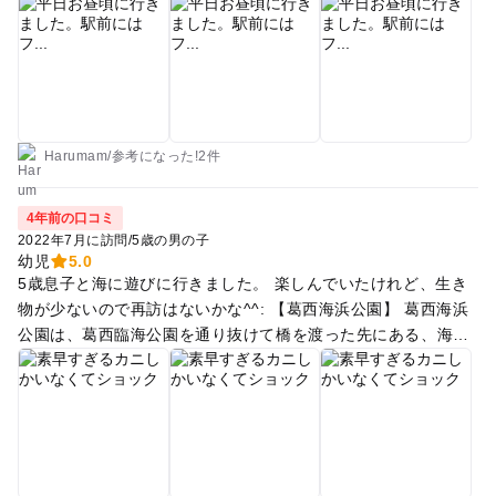
ニューもありました。待つことなく座れました。子連れの方が
多いので騒いでも気になることはありません。 園内はとても広
くテントをはって寛げる場所やバーベキュー会場、水族園、芝
生広場などがあります。走り回れるので2歳の息子はずっと走
っていました。自転車が通ったり園内周遊できるトレイン?か
走っているくらいで安心して走り回れます。子供は帰りは爆睡
していました😪
Harumam
/
参考に
なった!
2件
4年前の口コミ
2022年7月に訪問
/
5歳の男の子
幼児
5.0
5歳息子と海に遊びに行きました。 楽しんでいたけれど、生き
物が少ないので再訪はないかな^^: 【葛西海浜公園】 葛西海浜
公園は、葛西臨海公園を通り抜けて橋を渡った先にある、海水
浴場です。 海水浴場と言っても、水質がそんなに良くないので
一部の場所でのみ潜ることができます。 普通にどろ水に見えま
したが、潜ったら何か見えるのかな...？ 干潟にいる生き物を捕
まえようと思い、大潮の日に行きました。 海は行ける範囲が決
まっていて、深いところで20cm程でした。その先は網が張られ
ていて行けないようになっています。 満ち潮ならもっともっと