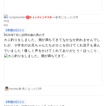
チェックインマスター
junglepoket
/
参考に
なった!
1件
2年前の口コミ
2024年7月に訪問
/
4歳の男の子
カニ釣りをしました。潮が満ちてきてなかなか釣れませんでし
たが、小学生のお兄ちゃんたちがカニを分けてくれ息子も喜ん
でいました！優しく声をかけてくれてありがとう！ほっこりし
た１日を過ごせました。
muma
/
参考に
なった!
1件
2年前の口コミ