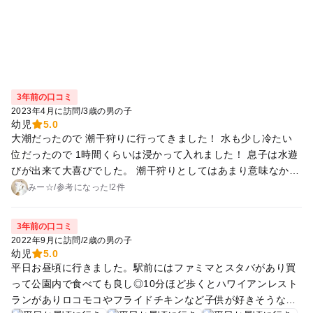
3年前の口コミ
2023年4月に訪問
/
3歳の男の子
幼児
5.0
大潮だったので 潮干狩りに行ってきました！ 水も少し冷たい
位だったので 1時間くらいは浸かって入れました！ 息子は水遊
びが出来て大喜びでした。 潮干狩りとしてはあまり意味なかっ
たかなと。 小さい赤ちゃんのとたまーにハマグリの小さいのが
みー☆
/
参考に
なった!
2件
拾えたくらいでした！ シャコの赤ちゃんもいました。 遊びで
行くには子供は楽しいかなと思います！ 海のところには トイ
3年前の口コミ
レもあるしオムツ代も貸して貰えます。 足洗い場のシャワーも
2022年9月に訪問
/
2歳の男の子
あるので 凄く楽です！ 食べるものに関してはBBQなら 持って
幼児
5.0
いく感じで 臨海公園自体にレストランはひとつありますが 海
平日お昼頃に行きました。駅前にはファミマとスタバがあり買
のところにはないので 持ってくことをおすすめします
って公園内で食べても良し◎10分ほど歩くとハワイアンレスト
ランがありロコモコやフライドチキンなど子供が好きそうなメ