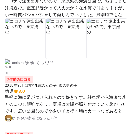
コロナで遠出出来ないので、東京湾の海浜公園で、ちょっとだ
00円。 土日祝は上限金額なし。我が家は1700円でした...涙 広
け海遊び。正直顔浸かって大丈夫か？な水質ではありますが、
い駐車場なので停められなくなることはないです。 ------- 逆方
小一時間パシャパシャして楽しんでいました。満潮時でもなけ
面ですが、水遊びなら埼玉県日高市の「巾着田」がおすすめで
れば、子供でも膝上程度遠浅なので、安心して遊ばせられる
す。口コミあり。
し、親は普段着でも対応可能なのでこの時期に気晴らしに少し
遊ばせるには丁度良いかと。
umiumi
/
参考に
なった!
4件
7年前の口コミ
2019年8月に訪問
/
1歳の女の子
歳の男の子
幼児
3.0
手軽に海に足がつけられるので好きです。駐車場から海まで歩
くのに少し距離があり、夏場は太陽が照り付けていて暑かった
です。広い公園なので小さい子と行く時はカートなどあると良
いと思います。
ゆゆゆい
/
参考に
なった!
3件