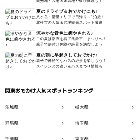
観光地・穴場＆避暑地や収穫体験も！
夏のドライブ＆おでかけにも♪
八ヶ岳・清里エリアで日帰り～1泊旅！
北杜市の人気＆穴場観光スポット厳選
涼やかな音色に癒やされる♪
この夏は浴衣を着て風鈴市・まつりへ！
親子で絵付け体験や絶景を満喫しよう
夏の朝に早起きしておでかけ♪
親子で神秘的なハスの絶景を楽しもう！
スイレンとの違い＆ハスまつり情報も
関東おでかけ人気スポットランキング
茨城県
栃木県
群馬県
埼玉県
千葉県
東京都