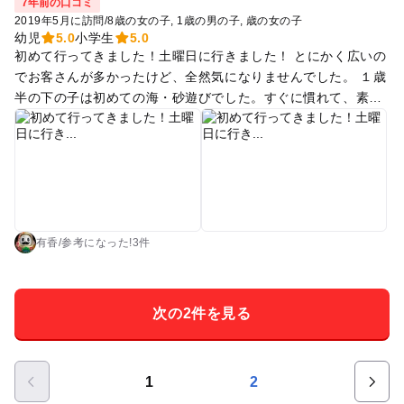
7年前の口コミ
2019年5月に訪問
/
8歳の女の子
1歳の男の子
歳の女の子
幼児
5.0
小学生
5.0
初めて行ってきました！土曜日に行きました！ とにかく広いの
でお客さんが多かったけど、全然気になりませんでした。 １歳
半の下の子は初めての海・砂遊びでした。すぐに慣れて、素手
で蟹を捕まえたり泥んこになりながらたくさん遊んでました♪
シャワーがあるのですが、水しか出ずとにかく冷たかったです
(￣▽￣;)
有香
/
参考に
なった!
3件
次の2件を見る
1
2