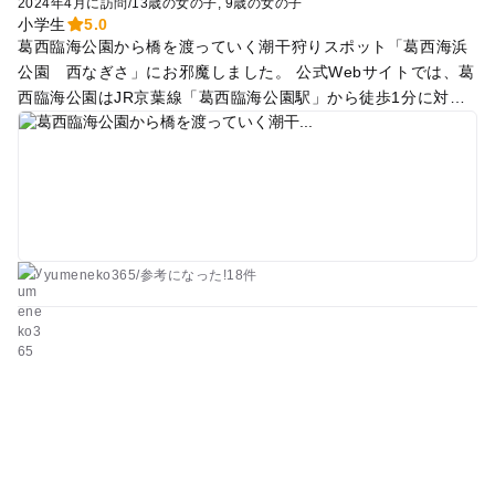
2024年4月に訪問
/
13歳の女の子
9歳の女の子
小学生
5.0
葛西臨海公園から橋を渡っていく潮干狩りスポット「葛西海浜
公園 西なぎさ」にお邪魔しました。 公式Webサイトでは、葛
西臨海公園はJR京葉線「葛西臨海公園駅」から徒歩1分に対
し、葛西海浜公園は徒歩11分ということになっていますが、そ
んなに遠くなく、景色もいいですし色々見ているうちに着いて
しまいます！ 葛西海浜公園での潮干狩り料金は、無料です。
潮干狩り道具のレンタルは行われていませんが、ロッカーは整
備されていましたよ。 3月から6月がベストシーズンです。 ト
イレも清潔で、簡易な台ですが、おむつ替え台もありました。
こちらに詳しくレポート書いてます♪ https://yumeneko365.co
yumeneko365
/
参考に
なった!
18件
m/shiohigari-1/