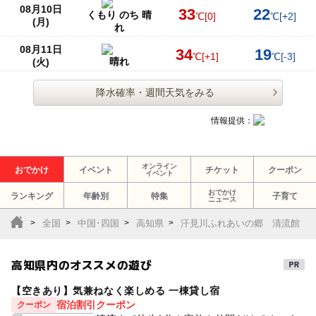
08月10日
33
22
くもり のち 晴
℃
[0]
℃
[+2]
(月)
れ
08月11日
34
19
℃
[+1]
℃
[-3]
晴れ
(火)
降水確率・週間天気をみる
情報提供：
オンライン
おでかけ
イベント
チケット
クーポン
イベント
おでかけ
ランキング
年齢別
特集
子育て
ニュース
全国
中国･四国
高知県
汗見川ふれあいの郷 清流館
高知県内のオススメの遊び
【空きあり】気兼ねなく楽しめる 一棟貸し宿
宿泊割引クーポン
クーポン