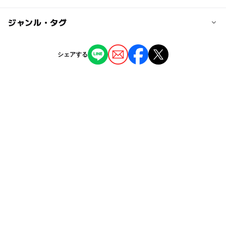
までお問合せください。
※食事は要予約（提供できない場合もあります）。
国道439号線 西へ 約35分
info@asemikawa.com
※浴衣・タオル・歯ブラシ等は各自でお持ちください。
◯
ー
駐車場あり
ジャンル・タグ
駅から近い
■Facebookページ「ちっとええぜよ汗見川＠汗見川ふれあ
大人の料金
○バスの場合
ー
ー
授乳室あり
託児所
ジャンル
いの郷清流館」で最新情報を更新中。
シェアする
宿泊料金（1泊素泊まり）
高知市より高知県庁前（県交通）「田井行」に乗車して
ホテル・旅館
体験施設
大人：1名 3,500円
約1時間半
◯
ー
雨でもOK
ベビーカーOK
↓
■龍馬パスポート「観光施設」登録施設
※その他、施設利用料はオフィシャルサイトをご確認くだ
田井営業所（嶺北観光）「冬の瀬行」に乗り換え 約20
タグ
スタンプ押印、グレードにより宿泊料金お値引きあり
◯
ー
食事持込OK
レストラン
さい。
分
※詳しくは現地でお尋ねください。
GW
午後から遊べる
三連休
水遊び2026
※食事は要予約（提供できない場合もあります）。
ー
ー
売店
オムツ交換台
※浴衣・タオル・歯ブラシ等は各自でお持ちください。
トレッキング
屋外遊び場
夏休み2015
野外遊び場
○JRをご利用の場合
バーベキュー(BBQ)
アウトドア体験
自然体験
大杉駅下車
↓
冬休み2025-2026
野外体験
シルバーウィーク2026
県交通バス「田井行」に乗車して約25分
↓
雨の日でもOK
雨でも楽しめる
雨でも遊べる
田井営業所（嶺北観光）「冬の瀬行」に乗り換え 約20
川遊び2026
ドライブ
暑い日でもOK
外遊び
分
夏休み2026
春休み2027
アウトドア
田舎体験