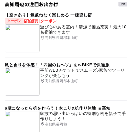
高知周辺の注目お出かけ
近くの駅
レジャー
涼しい
秋のお出かけ2026
大杉駅
【空きあり】気兼ねなく楽しめる 一棟貸し宿
GW(ゴールデンウィーク)2027
レジャー施設
宿泊割引クーポン
クーポン
遊び心のある室内！清潔で備品充実！最大10
駐車場料金
野外遊び
宿泊
室内
登山
ハイキング
名宿泊できます
無料
高知県長岡郡本山町
アウトドアレジャー
雨の日おでかけ
駐車場詳細
ご宿泊いただく施設の目の前のグラウンドに駐車スペース
風と香りを体感！「四国のおヘソ」をe-BIKEで快適旅
がございます。（無料）
事前WEBチケットでスムーズ♪家族でツーリ
ングが楽しもう
高知県長岡郡本山町
6歳になったら机を作ろう！木こり&机作り体験 in高知
家族の思い出いっぱいの特別な机を親子で手
作りしよう！
高知県長岡郡