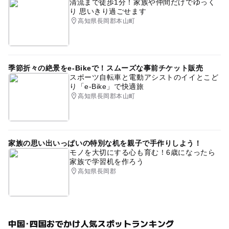
清流まで徒歩1分！家族や仲間だけでゆっく
り 思いきり過ごせます
高知県長岡郡本山町
季節折々の絶景をe-Bikeで！スムーズな事前チケット販売
スポーツ自転車と電動アシストのイイとこど
り「e-Bike」で快適旅
高知県長岡郡本山町
家族の思い出いっぱいの特別な机を親子で手作りしよう！
モノを大切にする心も育む！6歳になったら
家族で学習机を作ろう
高知県長岡郡
中国･四国おでかけ人気スポットランキング