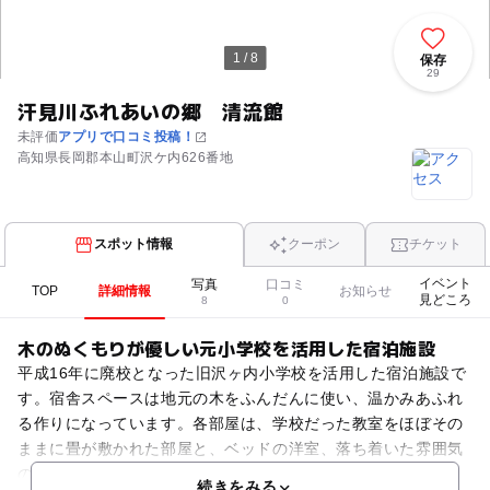
1 / 8
保存
29
汗見川ふれあいの郷 清流館
未評価
アプリで口コミ投稿！
高知県長岡郡本山町沢ケ内626番地
スポット情報
クーポン
チケット
イベント
写真
口コミ
TOP
詳細情報
お知らせ
見どころ
8
0
木のぬくもりが優しい元小学校を活用した宿泊施設
平成16年に廃校となった旧沢ヶ内小学校を活用した宿泊施設で
す。宿舎スペースは地元の木をふんだんに使い、温かみあふれ
る作りになっています。各部屋は、学校だった教室をほぼその
ままに畳が敷かれた部屋と、ベッドの洋室、落ち着いた雰囲気
の和室があり最大30名が宿泊可能。すぐ目の前を流れる汗
続きをみる