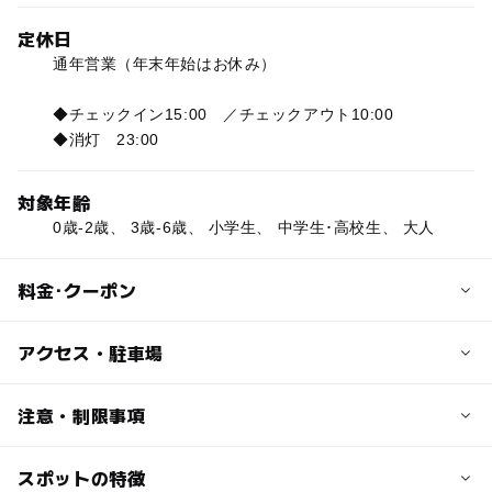
定休日
通年営業（年末年始はお休み）
◆チェックイン15:00 ／チェックアウト10:00
◆消灯 23:00
対象年齢
0歳-2歳、 3歳-6歳、 小学生、 中学生･高校生、 大人
料金･クーポン
子供の料金
アクセス・駐車場
宿泊料金（1泊素泊まり）
中学生以下：1名 2,000円
交通アクセス
注意・制限事項
○お車の場合
※その他、施設利用料はオフィシャルサイトをご確認くだ
高知自動車道 大豊IC
スポットの特徴
■メールでのお問合せをご希望の方は下記メールアドレス
さい。
↓