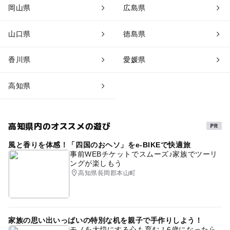
岡山県
広島県
山口県
徳島県
香川県
愛媛県
高知県
高知県内のオススメの遊び
風と香りを体感！「四国のおヘソ」をe-BIKEで快適旅
事前WEBチケットでスムーズ♪家族でツーリ
ングが楽しもう
高知県長岡郡本山町
家族の思い出いっぱいの特別な机を親子で手作りしよう！
モノを大切にする心も育む！6歳になったら