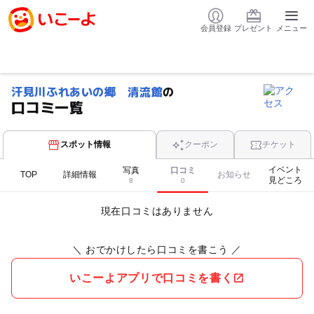
会員登録
プレゼント
メニュー
汗見川ふれあいの郷 清流館
の
口コミ一覧
スポット情報
クーポン
チケット
イベント
写真
口コミ
TOP
詳細情報
お知らせ
見どころ
8
0
現在口コミはありません
＼ おでかけしたら口コミを書こう ／
いこーよアプリで口コミを書く