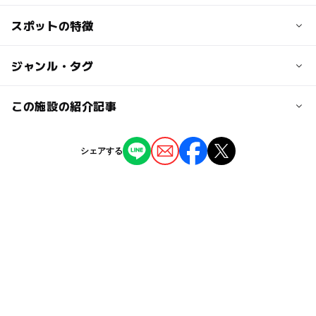
JR折尾駅から北九州市営バス「芦屋行」乗車「芦屋町役場
前」下車徒歩10分
スポットの特徴
■プール用オムツ 水遊び用パンツの上に水着着用
ウォータースライダー 100円／1回
JR遠賀川駅より芦屋タウンバス「芦屋中央病院前行き」ま
■プールの種類
たは、「はまゆう団地行き」乗車、「中央病院前」下車徒
水深50センチくらいのちびっこ冒険プール（小さいすべり
◯
ー
駐車場あり
ジャンル・タグ
駅から近い
大人の料金
歩5分
台２つ＜ちびっこウォータースライダー＞）あり
520円
黒崎方面から黒崎芦屋間急行バス乗車「芦屋町役場前」下
（いこーよ調べ）
ウォータースライダー 100円／1回
車徒歩10分
◯
ー
授乳室あり
託児所
ジャンル
この施設の紹介記事
プール
観光
ー
ー
雨でもOK
ベビーカーOK
近くの駅
【福岡】2026年夏休みに行きたい！おすす
シェアする
折尾駅
め水遊びスポット11選 人気＆穴場＆無料も
タグ
◯
ー
食事持込OK
レストラン
2026年7月10日
飲食物持ち込み可
午後から遊べる
プール用おむつ可
遠賀川駅
◯
◯
売店
オムツ交換台
外遊び
幼児用プール
ウォータースライダー
駐車可能台数
幼児プール
浮き輪持ち込み可
水遊び2026
1,000台
GW(ゴールデンウィーク)2027
夏休み2026
売店
駐車場料金
海水浴
テント設置可
レジャープール
500円