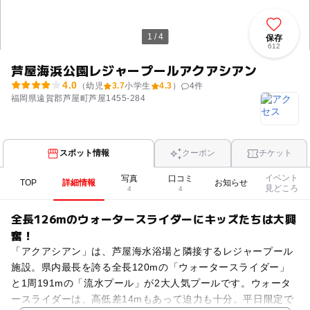
1 / 4
保存
612
芦屋海浜公園レジャープールアクアシアン
4.0
（幼児
3.7
小学生
4.3
）
4
件
福岡県遠賀郡芦屋町芦屋1455-284
スポット情報
クーポン
チケット
イベント
写真
口コミ
TOP
詳細情報
お知らせ
見どころ
4
4
全長126mのウォータースライダーにキッズたちは大興
奮！
「アクアシアン」は、芦屋海水浴場と隣接するレジャープール
施設。県内最長を誇る全長120mの「ウォータースライダー」
と1周191mの「流水プール」が2大人気プールです。ウォータ
ースライダーは、高低差14mもあって迫力も十分。平日限定で