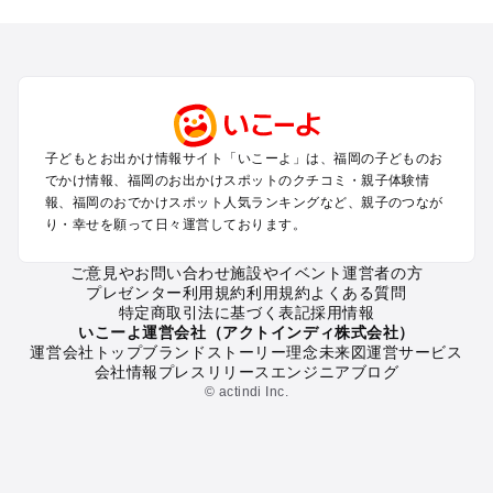
を探す
北九州（小倉・門司・八幡）・下関のプールお出かけ
福岡市（博多・天神・海の中道）のプールお出かけ
久留米・筑前・原鶴・筑後川のプールお出かけ
柳川・八女・筑後のプールお出かけ
糸島・前原のプールお出かけ
子どもとお出かけ情報サイト「いこーよ」は、福岡の子どものお
太宰府・宗像のプールお出かけ
でかけ情報、福岡のお出かけスポットのクチコミ・親子体験情
報、福岡のおでかけスポット人気ランキングなど、親子のつなが
福岡の定番お出かけスポット
り・幸せを願って日々運営しております。
福岡の遊園地
ご意見やお問い合わせ
施設やイベント運営者の方
福岡の動物園
プレゼンター利用規約
利用規約
よくある質問
福岡のバーベキュー
特定商取引法に基づく表記
採用情報
福岡の釣り
いこーよ運営会社（アクトインディ株式会社）
運営会社トップ
ブランドストーリー
理念
未来図
運営サービス
福岡の牧場
会社情報
プレスリリース
エンジニアブログ
福岡のプール
© actindi Inc.
福岡のアスレチック
福岡の公園・総合公園
福岡の観光