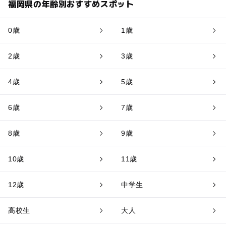
福岡県の年齢別おすすめスポット
0歳
1歳
2歳
3歳
4歳
5歳
6歳
7歳
8歳
9歳
10歳
11歳
12歳
中学生
高校生
大人