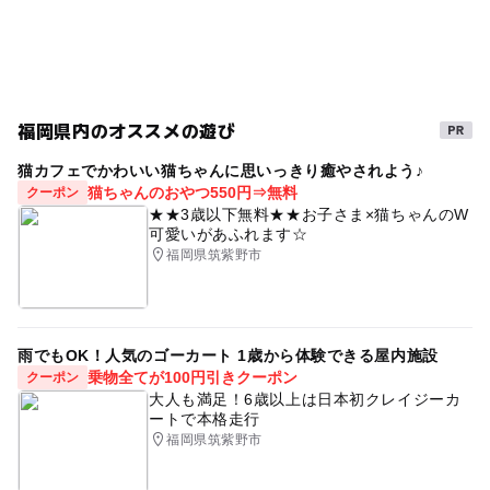
子ども料金500円以下
自然体験
流れるプール
芝生広場
三連休
福岡県内のオススメの遊び
猫カフェでかわいい猫ちゃんに思いっきり癒やされよう♪
猫ちゃんのおやつ550円⇒無料
クーポン
★★3歳以下無料★★お子さま×猫ちゃんのW
可愛いがあふれます☆
福岡県筑紫野市
雨でもOK！人気のゴーカート 1歳から体験できる屋内施設
乗物全てが100円引きクーポン
クーポン
大人も満足！6歳以上は日本初クレイジーカ
ートで本格走行
福岡県筑紫野市