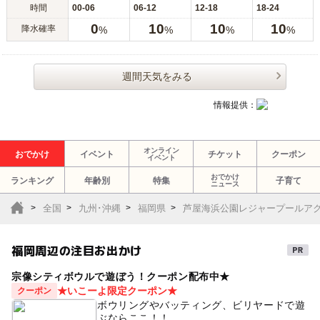
時間
00-06
06-12
12-18
18-24
0
10
10
10
降水確率
%
%
%
%
週間天気をみる
情報提供：
オンライン
おでかけ
イベント
チケット
クーポン
イベント
おでかけ
ランキング
年齢別
特集
子育て
ニュース
全国
九州･沖縄
福岡県
芦屋海浜公園レジャープールア
福岡周辺の注目お出かけ
宗像シティボウルで遊ぼう！クーポン配布中★
★いこーよ限定クーポン★
クーポン
ボウリングやバッティング、ビリヤードで遊
ぶならここ！！