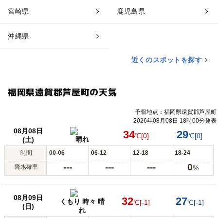
宮崎県
鹿児島県
沖縄県
近くのスポットを探す
福岡県遠賀郡芦屋町の天気
予報地点：福岡県遠賀郡芦屋町
2026年08月08日 18時00分発表
08月08日
34
29
℃
[0]
℃
[0]
晴れ
(土)
時間
00-06
06-12
12-18
18-24
---
---
---
0
降水確率
%
08月09日
32
27
くもり 時々 晴
℃
[-1]
℃
[-1]
(日)
れ