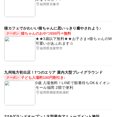
福岡県宗像市
猫カフェでかわいい猫ちゃんに思いっきり癒やされよう♪
猫ちゃんのおやつ550円⇒無料
クーポン
★★3歳以下無料★★お子さま×猫ちゃんのW
可愛いがあふれます☆
福岡県筑紫野市
九州地方初出店！7つのエリア 屋内大型プレイグラウンド
子ども入場料100円割引き♪
クーポン
0歳 入場無料！LINEで順番待ちOK＆イオン
モール福岡 2階で便利
福岡県糟屋郡粕屋町
7/18グランドオープン！大型屋内アミューズメント施設