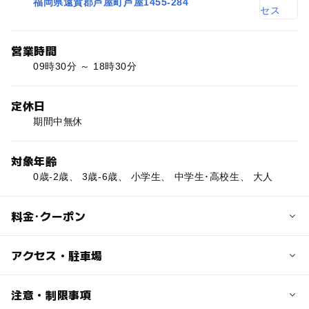
福岡県遠賀郡芦屋町芦屋1455-284
営業時間
09時30分 ～ 18時30分
定休日
期間中無休
対象年齢
0歳-2歳、 3歳-6歳、 小学生、 中学生･高校生、 大人
料金･クーポン
子供の料金
アクセス・駐車場
中高生：420円
こども：310円
交通アクセス
注意・制限事項
3歳児以下は無料