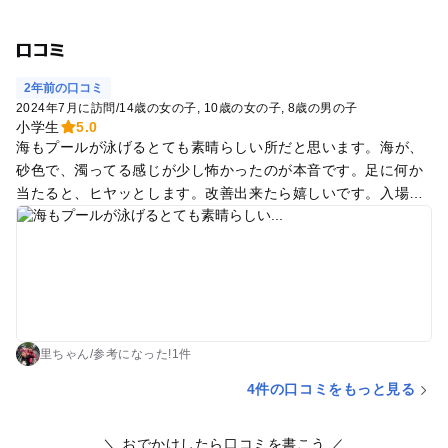
口コミ
2年前の口コミ
2024年7月に訪問
/
14歳の女の子
10歳の女の子
8歳の男の子
小学生
5.0
海もプールが泳げるとても素晴らしい所だと思います。海が、
砂色で、濁ってる感じが少し怖かったのが本音です。足に何か
当たると、ヒヤッとします。改善出来たら嬉しいです。入場料
も500円位で安いし、軽食は、全て現金対応でしたが、肉うど
ん、めちゃ美味かったし、ポテト焼きそばも味がいい。貴著品
は出し入れ可能なロッカーあります。お手頃なお値段で休日を
過ごせたのは本当に感謝します。それと日焼け止め塗っとかな
いと、かなりやけますね。😅
里ちゃん
/
参考に
なった!
1件
4件の口コミをもっと見る
＼ おでかけしたら口コミを書こう ／