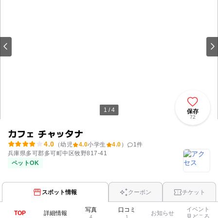
1 / 4
保存
72
カフェ チャッタナ
4.0
（幼児
4.0
小学生
4.0
）
1
件
兵庫県多可郡多可町中区牧野817-41
ペットOK
スポット情報
クーポン
チケット
イベント
写真
口コミ
TOP
詳細情報
お知らせ
見どころ
4
1