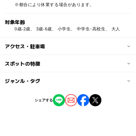
※都合により休業する場合があります。
対象年齢
0歳-2歳、 3歳-6歳、 小学生、 中学生･高校生、 大人
アクセス・駐車場
交通アクセス
スポットの特徴
【車】
中国自動車道滝野社I.Cから国道175号線を経て、国道427
◯
ー
駐車場あり
ジャンル・タグ
駅から近い
号線で公園へ約30分
【電車・バス】
◯
ー
授乳室あり
託児所
ジャンル
JR加古川線「西脇市駅」下車、神姫バス（西脇市駅から山
シェアする
寄上）で「中町北小学校前」下車
レストラン・カフェ
公園・総合公園
◯
◯
雨でもOK
ベビーカーOK
徒歩で約21分（小学校東の町道を北へ約1.5キロ）
タグ
ー
◯
食事持込OK
レストラン
駐車可能台数
テラス席
ゴールデンウィーク
喫茶店