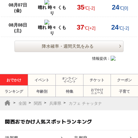
08月07日
35
24
晴れ 時々 くも
℃
[-2]
℃
[0]
(金)
り
08月08日
37
24
晴れ 時々 くも
℃
[+2]
℃
[-2]
(土)
り
降水確率・週間天気をみる
情報提供：
オンライン
おでかけ
イベント
チケット
クーポン
イベント
おでかけ
ランキング
年齢別
特集
子育て
ニュース
全国
関西
兵庫県
カフェ チャッタナ
関西おでかけ人気スポットランキング
滋賀県
京都府