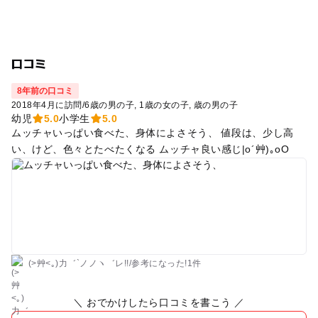
口コミ
8年前の口コミ
2018年4月に訪問
/
6歳の男の子
1歳の女の子
歳の男の子
幼児
5.0
小学生
5.0
ムッチャいっぱい食べた、身体によさそう、 値段は、少し高
い、けど、色々とたべたくなる ムッチャ良い感じ|o´艸)｡oO
(>艸<｡)力゛`ノノヽ゛レ!!
/
参考に
なった!
1件
＼ おでかけしたら口コミを書こう ／