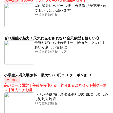
入園券とキングフリーパスが100円引き！
クーポン
屋内屋外にベビーも楽しめる遊具が充実♪雨
でもいっぱい遊べます
兵庫県加東市
ゼロ距離が魅力！天気に左右されない全天候型も嬉しい◎
最寄り駅から徒歩約1分！動物たちとのふれ
あいが新しい冒険に！
兵庫県神戸市中央区
小学生未満入場無料！最大2,770円OFFクーポンあり
クーポン
🎣いこーよ限定｜午後から使える！釣りまるごとセット割クーポ
ン｜過去イチお得！
小さい子供向け淡水魚釣り堀やBBQも楽しめ
る海釣り施設
兵庫県尼崎市