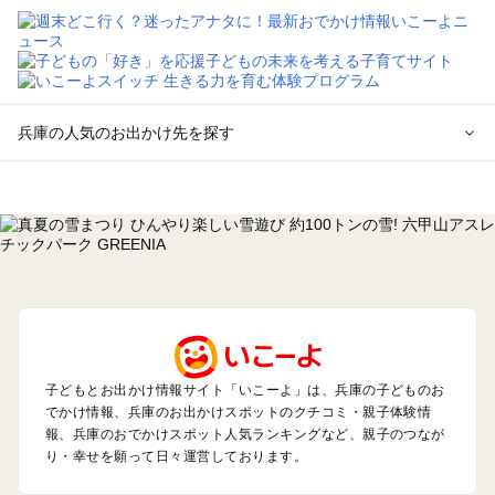
兵庫の人気のお出かけ先を探す
兵庫のエリアからプール子ども連れのお出かけスポット
を探す
神戸・有馬・六甲山・西宮・明石のプールお出かけ
姫路・加古川・播磨・赤穂のプールお出かけ
尼崎・宝塚・芦屋・三田のプールお出かけ
淡路島のプールお出かけ
城崎・豊岡・竹野のプールお出かけ
神鍋・養父・和田山・鉢伏のプールお出かけ
香住・湯村・浜坂のプールお出かけ
子どもとお出かけ情報サイト「いこーよ」は、兵庫の子どものお
でかけ情報、兵庫のお出かけスポットのクチコミ・親子体験情
報、兵庫のおでかけスポット人気ランキングなど、親子のつなが
兵庫の定番お出かけスポット
り・幸せを願って日々運営しております。
兵庫の遊園地