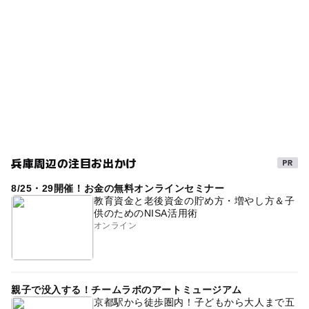
280台
◯
ー
売店
オムツ交換台
ベビールーム
GW2016
ゴールデンウィーク2016
駐車場料金
雨でも遊べる
雨の日おでかけ
ペット連れOK
無料
ゴールデンウィーク2015
GW(ゴールデンウィーク)2027
平成27年
ペット同伴
gw2015
ランチ営業
夏休み2026
GW
子供とお出かけ
三連休
春休み2027
自然体験
兵庫周辺の注目お出かけ
秋のお出かけ2026
雨でも楽しめる
紅葉2026
8/25・29開催！お金の無料オンラインセミナー
ランチ
冬休み2025-2026
キッズメニュー
教育資金と老後資金の貯め方・増やし方＆子
供のためのNISA活用術
室内なので雨でも大丈夫
シルバーウィーク2026
オンライン
紅葉がきれい
室内
ドッグラン
GW(ゴールデンウィーク)2016
親子で没入する！チームラボのアートミュージアム
GW(ゴールデンウィーク)2015
午後から遊べる
京都駅から徒歩圏内！子どもから大人まで五