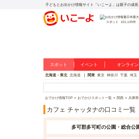
子どもとお出かけ情報サイト「いこーよ」は親子の成長
スポット
101,135件
スポット
イベント
オンライン
北海道・東北
北海道
関東
東京
神奈川
千葉
埼玉
おでかけ情報TOP
おでかけスポット一覧
関西
兵庫県
カフェ チャッタナの口コミ一覧
多可郡多可町の公園・総合公