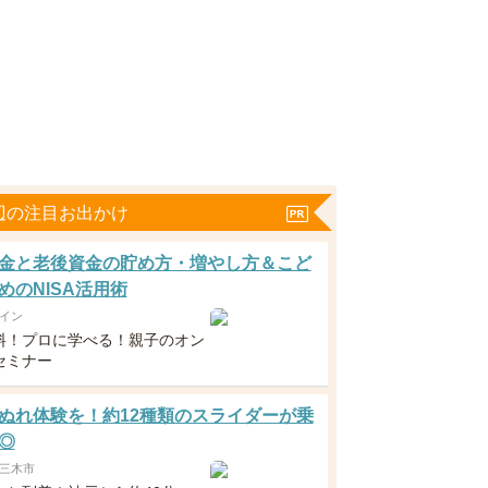
辺の注目お出かけ
金と老後資金の貯め方・増やし方＆こど
めのNISA活用術
イン
料！プロに学べる！親子のオン
セミナー
ぬれ体験を！約12種類のスライダーが乗
◎
三木市