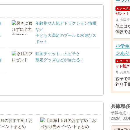
ーマパ
クーポ
ゼント！
大阪府
情
年齢別や人気アトラクション情報
他には
など
体験で
ェ
子ども大満足のプール＆水遊びス
ポット
小学生
ンあり
映画チケット、ムビチケ
遊
限定グッズなどが当たる！
クーポ
ット割ク
兵庫県
親子で
！
釣り子
兵庫県
予報地点：
2026年08