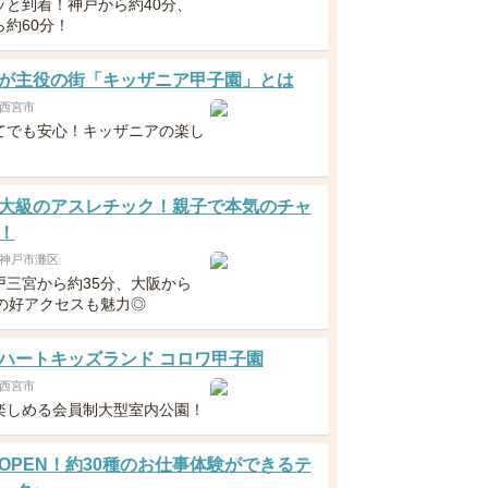
ッと到着！神戸から約40分、
ら約60分！
が主役の街「キッザニア甲子園」とは
西宮市
てでも安心！キッザニアの楽し
大級のアスレチック！親子で本気のチャ
！
神戸市灘区
戸三宮から約35分、大阪から
分の好アクセスも魅力◎
ハートキッズランド コロワ甲子園
西宮市
楽しめる会員制大型室内公園！
OPEN！約30種のお仕事体験ができるテ