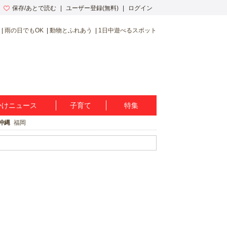
保存/あとで読む
ユーザー登録(無料)
ログイン
雨の日でもOK
動物とふれあう
1日中遊べるスポット
かけニュース
子育て
特集
沖縄
福岡