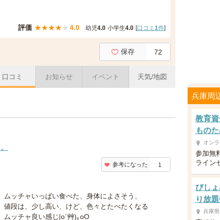
評価
★
★
★
★
★
4.0
幼児
4.0
小学生
4.0
[
口コミ
1
件
]
保存
72
口コミ
お知らせ
イベント
天気/地図
兵庫周
教育資
ものた
オンラ
う、
参加無
ライン
参考になった
1
びしょ
ムッチャいっぱい食べた、身体によさそう、
り放題
値段は、少し高い、けど、色々とたべたくなる
兵庫県
ムッチャ良い感じ|o´艸)｡oO