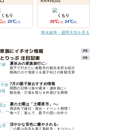
土)
8月9日(日)
くもり
くもり
℃
25℃
35℃
24℃
[0]
[-2]
[-1]
[0]
降水確率・週間天気を見る
け家族にイチオシ情報
とりっぷ 注目記事
夏休みの家族旅行に♪
親子で行きたい倉敷市の観光名所を紹介
映画のロケ地巡り＆親子向けの体験充実
7月の親子旅おすすめ情報
関西の日帰り旅や週末・連休旅に♪
観光地・穴場＆祭り＆外遊びを満喫
夏の土曜は「土曜夜市」へ♪
商店街で縁日・屋台・イベント満喫！
食べて、遊んで、親子の思い出作り
涼やかな音色に癒やされる♪
この夏は浴衣を着て風鈴市・まつりへ！