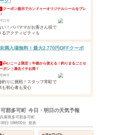
ーク♪
クーポン提示でカンドゥーオリジナルシールをプレ
ン
！
守口市
ない！パパママがお客さん役で
きるアクティビティも
未満入場無料！最大2,770円OFFクーポ
🎣いこーよ限定｜午後から使える！釣りまるごとセ
ン
ーポン｜過去イチお得！
尼崎市
海釣りに挑戦！スタッフ常駐で
供も初心者も安心
多可郡多可町
今日・明日の天気予報
兵庫県多可郡多可町
月08日 18時00分
発表