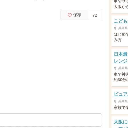
車でサ
大阪か
保存
72
こども
兵庫県
はじめ
み方
日本最
レンジ
兵庫県
車で神
約60
ピュア
兵庫県
家族で
大阪に