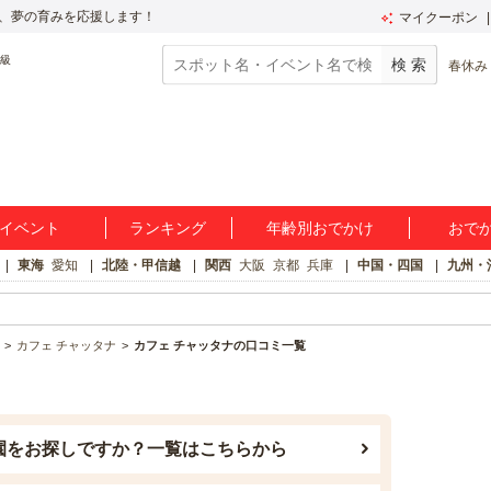
、夢の育みを応援します！
マイクーポン
春休み
イベント
ランキング
年齢別おでかけ
おで
東海
愛知
北陸・甲信越
関西
大阪
京都
兵庫
中国・四国
九州・
カフェ チャッタナ
カフェ チャッタナの口コミ一覧
園をお探しですか？一覧はこちらから