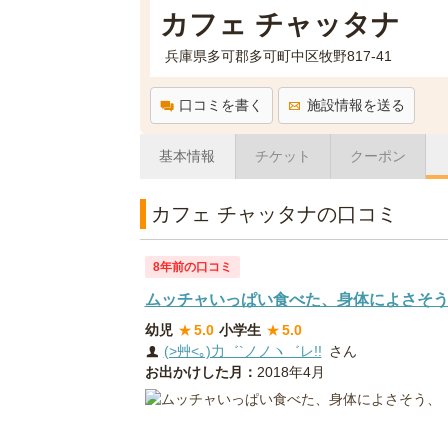
カフェ チャッタナ
兵庫県多可郡多可町中区牧野817-41
口コミを書く
施設情報を送る
基本情報
チケット
クーポン
カフェ チャッタナの口コミ
8年前の口コミ
ムッチャいっぱい食べた、身体によさそ
幼児
★
5.0
小学生
★
5.0
(>艸<｡)力゛`ノノヽ゛レ!!
さん
お出かけした月：
2018年4月