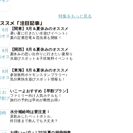
特集をもっと見る
オススメ「注目記事」
【関東】8月＆夏休みのオススメ
暑い夏に行きたい水遊びイベント♪
夏の定番恐竜＆昆虫展も開催！
【関西】8月＆夏休みのオススメ
夏休みの思い出作りに行きたい夏祭り
水遊びスポット＆子供無料イベントも
【東海】8月＆夏休みのオススメ
参加無料ポケモンスタンプラリー♪
気分爽快水遊びスポット情報も！
いこーよおすすめ【早割プラン】
ファミリー向け人気ホテルも！
旅行の予約は早めが断然お得♪
水分補給時は要注意！
直飲みしたペットボトル、
何日後まで飲んでも大丈夫？
お得いっぱい！2026夏の福袋特集