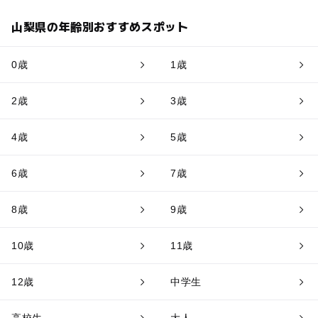
山梨県の年齢別おすすめスポット
0歳
1歳
2歳
3歳
4歳
5歳
6歳
7歳
8歳
9歳
10歳
11歳
12歳
中学生
高校生
大人