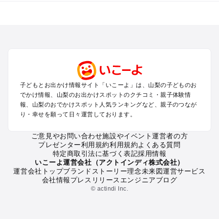
山梨のエリアからプール子ども連れのお出かけスポット
を探す
町田・相模原・愛川・上野原のプールお出かけ
富士五湖周辺・富士吉田のプールお出かけ
八ヶ岳・清里・小淵沢・甲斐大泉のプールお出かけ
甲府・昇仙峡・湯村のプールお出かけ
石和・勝沼・塩山のプールお出かけ
子どもとお出かけ情報サイト「いこーよ」は、山梨の子どものお
大月・都留・道志渓谷のプールお出かけ
でかけ情報、山梨のお出かけスポットのクチコミ・親子体験情
山中湖・忍野のプールお出かけ
報、山梨のおでかけスポット人気ランキングなど、親子のつなが
南アルプスのプールお出かけ
り・幸せを願って日々運営しております。
身延・下部・早川のプールお出かけ
ご意見やお問い合わせ
施設やイベント運営者の方
プレゼンター利用規約
利用規約
よくある質問
山梨の定番お出かけスポット
特定商取引法に基づく表記
採用情報
山梨の遊園地
いこーよ運営会社（アクトインディ株式会社）
運営会社トップ
ブランドストーリー
理念
未来図
運営サービス
山梨の動物園
会社情報
プレスリリース
エンジニアブログ
山梨のバーベキュー
© actindi Inc.
山梨の釣り
山梨の牧場
山梨のプール