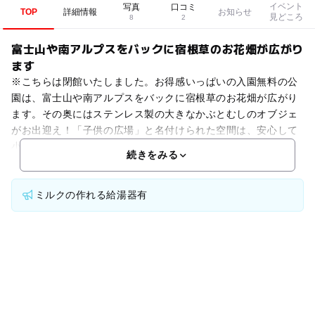
イベント
写真
口コミ
TOP
詳細情報
お知らせ
見どころ
8
2
富士山や南アルプスをバックに宿根草のお花畑が広がり
ます
※こちらは閉館いたしました。お得感いっぱいの入園無料の公
園は、富士山や南アルプスをバックに宿根草のお花畑が広がり
ます。その奥にはステンレス製の大きなかぶとむしのオブジェ
がお出迎え！「子供の広場」と名付けられた空間は、安心して
小さなお子さんも遊べるよう配慮されています。「ジャブジャ
続きをみる
ミルクの作れる給湯器有