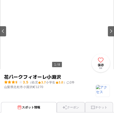
1 / 8
保存
94
花パークフィオーレ小淵沢
3.5
（幼児
3.7
小学生
3.0
）
2
件
山梨県北杜市小淵沢町1270
スポット情報
クーポン
チケット