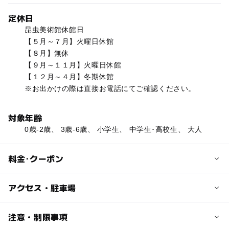
定休日
昆虫美術館休館日
【５月～７月】火曜日休館
【８月】無休
【９月～１１月】火曜日休館
【１２月～４月】冬期休館
※お出かけの際は直接お電話にてご確認ください。
対象年齢
0歳-2歳、 3歳-6歳、 小学生、 中学生･高校生、 大人
料金･クーポン
子供の料金
アクセス・駐車場
無料
交通アクセス
注意・制限事項
大人の料金
JR中央線「小淵沢駅」下車 徒歩約20分 タクシー利用