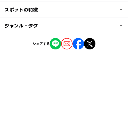
無料
約5分
スポットの特徴
カフェ：あり
但し、昆虫美術館は有料 400円（高校生以上）
中央道「小淵沢IC」下車 約3分
子ども向けワークショップ：あり
ミュージアムショップ：あり
◯
ー
駐車場あり
ジャンル・タグ
駅から近い
近くの駅
小淵沢駅
◯
ー
授乳室あり
託児所
ジャンル
シェアする
美術館
アスレチック
公園・総合公園
甲斐小泉駅
◯
◯
雨でもOK
ベビーカーOK
植物園・フラワーパーク
駐車場料金
ー
◯
食事持込OK
レストラン
無料
タグ
◯
◯
売店
オムツ交換台
水遊び2026
ゴールデンウィーク2015
駐車場詳細
約400台駐車可
シルバーウィーク2026
ゴールデンウィーク2016
GW
おむつ交換台あり
屋外遊び
雨の日でもOK
駐車場あり
清里・大泉・須玉
夏休み2015