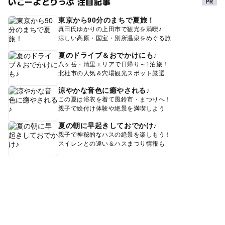
いこーよとりっぷ 注目記事
ゴールデンウィーク
朝から遊べる
暑い日でもOK
東京から90分のまちで夏旅！
体験
真田氏ゆかりの上田市で観光を満喫♪
涼しい高原・国宝・別所温泉をめぐる旅
夏のドライブ＆おでかけにも♪
八ヶ岳・清里エリアで日帰り～1泊旅！
北杜市の人気＆穴場観光スポット厳選
涼やかな音色に癒やされる♪
この夏は浴衣を着て風鈴市・まつりへ！
親子で絵付け体験や絶景を満喫しよう
夏の朝に早起きしておでかけ♪
親子で神秘的なハスの絶景を楽しもう！
スイレンとの違い＆ハスまつり情報も