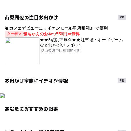
GW(ゴールデンウィーク)2015
授乳室あり
穴場
午後から遊べる
カフェあり
外遊び
山梨周辺の注目お出かけ
冬休み2025-2026
秋のお出かけ2026
猫カフェデビューに！イオンモール甲府昭和3Fで便利
ミュージアムショップあり
旅行
寒くても楽しめる
猫ちゃんのおやつ550円⇒無料
クーポン
★★3歳以下無料★★駐車場・ボードゲーム
料理
じゃぶじゃぶ池
花畑
夏休み2014
など無料がいっぱい♪
山梨県中巨摩郡昭和町
GW(ゴールデンウィーク)2016
運動・体を動かす
子ども向けワークショップあり
GW2016
2014年夏休み特集
ベビーカーOK
自然体験
お出かけ家族にイチオシ情報
南アルプス
ミュージアム
春休み2027
アートにふれる
夏休み2016
平成27年
駐車場無料
GW(ゴールデンウィーク)2027
ドライブ
あなたにおすすめの記事
三連休
富士山
gw2015
夏休み2026
カブトムシ
涼しい
雨のお出かけ
標本