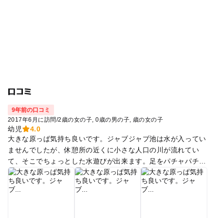
口コミ
9年前の口コミ
2017年6月に訪問
/
2歳の女の子
0歳の男の子
歳の女の子
幼児
4.0
大きな原っぱ気持ち良いです。ジャブジャブ池は水が入ってい
ませんでしたが、休憩所の近くに小さな人口の川が流れてい
て、そこでちょっとした水遊びが出来ます。足をパチャパチャ
する程度。山からの水を引いているのか、めっちゃ冷たかった
です。 休憩所のソフトクリームは大当たりの美味しさでした。