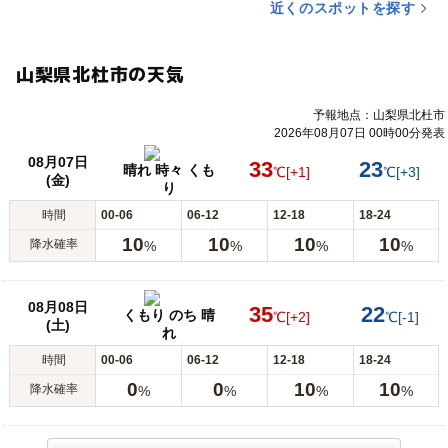
近くのスポットを探す
山梨県北杜市の天気
予報地点：山梨県北杜市
2026年08月07日 00時00分発表
08月07日
33
23
晴れ 時々 くも
℃
[+1]
℃
[+3]
(金)
り
時間
00-06
06-12
12-18
18-24
10
10
10
10
降水確率
%
%
%
%
08月08日
35
22
くもり のち 晴
℃
[+2]
℃
[-1]
(土)
れ
時間
00-06
06-12
12-18
18-24
0
0
10
10
降水確率
%
%
%
%