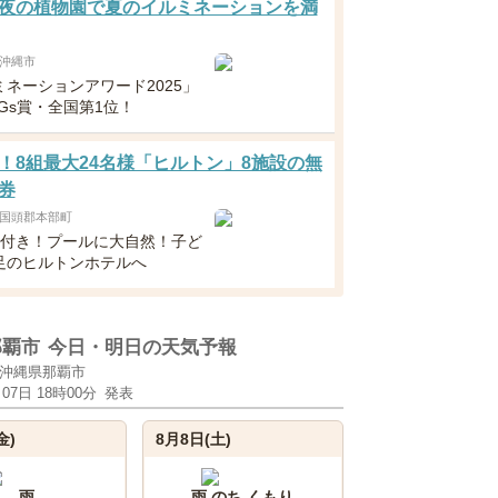
夜の植物園で夏のイルミネーションを満
沖縄市
ミネーションアワード2025」
Gs賞・全国第1位！
！8組最大24名様「ヒルトン」8施設の無
券
国頭郡本部町
食付き！プールに大自然！子ど
足のヒルトンホテルへ
那覇市
今日・明日の天気予報
沖縄県那覇市
月07日 18時00分
発表
金)
8月8日(土)
雨
雨 のち くもり