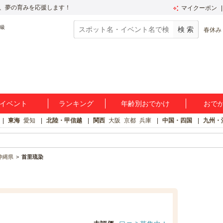
、夢の育みを応援します！
マイクーポン
春休み
イベント
ランキング
年齢別おでかけ
おで
東海
愛知
北陸・甲信越
関西
大阪
京都
兵庫
中国・四国
九州・
沖縄県
首里琉染