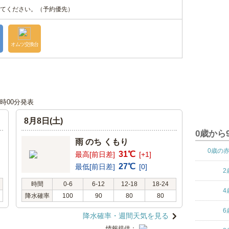
てください。（予約優先）
オムツ交換台
18時00分発表
8月8日(土)
0歳から
雨 のち くもり
0歳の
31℃
最高[前日差]
[+1]
27℃
最低[前日差]
[0]
2
時間
0-6
6-12
12-18
18-24
4
降水確率
100
90
80
80
6
降水確率・週間天気を見る
情報提供：