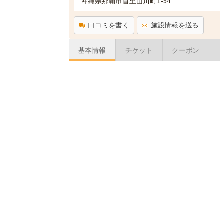
沖縄県那覇市首里山川町1-54
口コミを書く
施設情報を送る
基本情報
チケット
クーポン