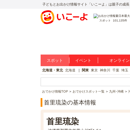
子どもとお出かけ情報サイト「いこーよ」は親子の成長
スポット
101,135件
スポット
イベント
オンライン
北海道・東北
北海道
関東
東京
神奈川
千葉
埼玉
おでかけ情報TOP
おでかけスポット一覧
九州･沖縄
首里琉染の基本情報
首里琉染