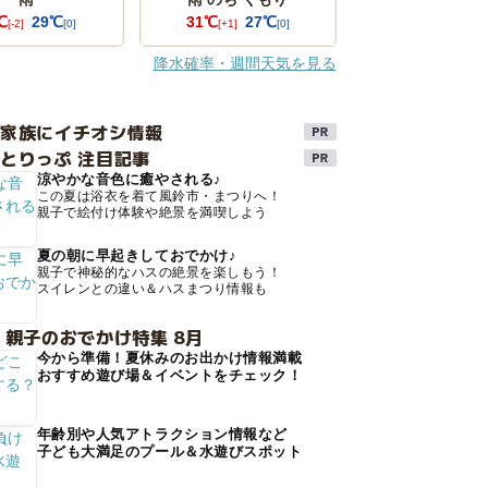
℃
29℃
31℃
27℃
[-2]
[0]
[+1]
[0]
降水確率・週間天気を見る
け家族にイチオシ情報
とりっぷ 注目記事
涼やかな音色に癒やされる♪
この夏は浴衣を着て風鈴市・まつりへ！
親子で絵付け体験や絶景を満喫しよう
夏の朝に早起きしておでかけ♪
親子で神秘的なハスの絶景を楽しもう！
スイレンとの違い＆ハスまつり情報も
 親子のおでかけ特集 8月
今から準備！夏休みのお出かけ情報満載
おすすめ遊び場＆イベントをチェック！
年齢別や人気アトラクション情報など
子ども大満足のプール＆水遊びスポット