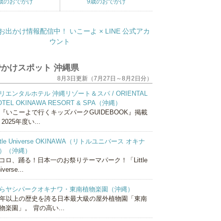
歳のおでかけ
9歳のおでかけ
かけスポット 沖縄県
8月3日更新（7月27日～8月2日分）
リエンタルホテル 沖縄リゾート＆スパ / ORIENTAL
OTEL OKINAWA RESORT & SPA（沖縄）
『いこーよで行くキッズパークGUIDEBOOK』掲載
 2025年度い...
ittle Universe OKINAWA（リトルユニバース オキナ
）（沖縄）
コロ、踊る！日本一のお祭りテーマパーク！「Little
iverse...
らヤシパークオキナワ・東南植物楽園（沖縄）
0年以上の歴史を誇る日本最大級の屋外植物園「東南
物楽園」。 背の高い...