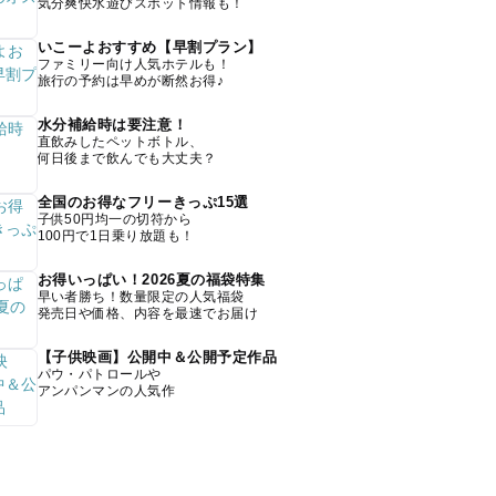
気分爽快水遊びスポット情報も！
いこーよおすすめ【早割プラン】
ファミリー向け人気ホテルも！
旅行の予約は早めが断然お得♪
水分補給時は要注意！
直飲みしたペットボトル、
何日後まで飲んでも大丈夫？
全国のお得なフリーきっぷ15選
子供50円均一の切符から
100円で1日乗り放題も！
お得いっぱい！2026夏の福袋特集
早い者勝ち！数量限定の人気福袋
発売日や価格、内容を最速でお届け
【子供映画】公開中＆公開予定作品
パウ・パトロールや
アンパンマンの人気作