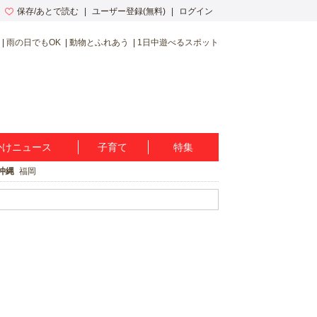
保存/あとで読む
ユーザー登録(無料)
ログイン
雨の日でもOK
動物とふれあう
1日中遊べるスポット
かけニュース
子育て
特集
沖縄
福岡