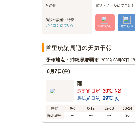
その他
電話・メールにて予約し
施設の設備・特徴
アイコンについて
駐車場あり
雨でもOK
首里琉染周辺の天気予報
予報地点：沖縄県那覇市
2026年08月07日 
8月7日(金)
雨
30℃
最高[前日差]
[-2]
29℃
最低[前日差]
[0]
時間
0-6
6-12
12-18
18-24
降水確率
---
---
---
90