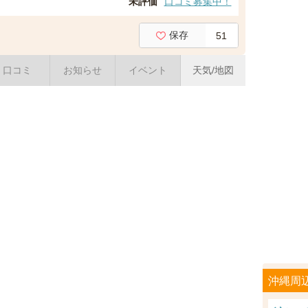
未評価
口コミ募集中！
保存
51
口コミ
お知らせ
イベント
天気/地図
沖縄周