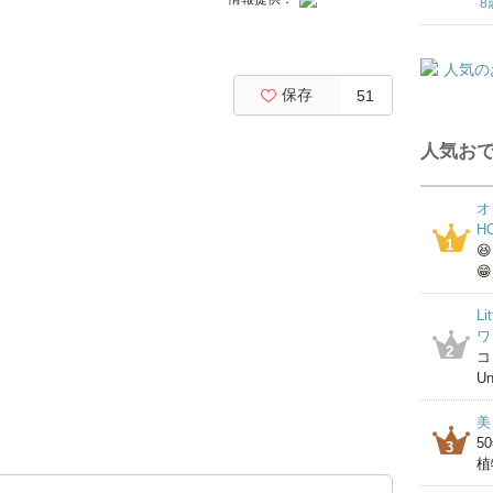
8
保存
51
人気おで
オ
H
1

😁
L
ワ
2
コ
Un
美
5
3
植