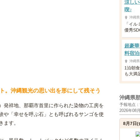
涼しい
喫♪
沖縄県
「イル
優秀SD
超豪華
料宿泊
沖縄県
1泊朝
も大満
ト。沖縄観光の思い出を形にして残そう
沖縄県
予報地点：
）発祥地、那覇市首里に作られた染物の工房を
2026年08
験や「幸せを呼ぶ石」とも呼ばれるサンゴを使
きます。
8月7日(