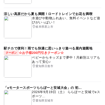
涼しい高原だから夏も満開！ロードトレインでお花を満喫
水遊びや動物ふれあい、無料イベントなど遊
びがいっぱい！
岐阜県郡上市
駅チカで便利！雨でも快適に思いっきり遊べる屋内遊園地
☆お子様200円引きクーポン☆
クーポン
ベビーからキッズまで夢中！月齢別エリアも
あって安心♪
愛知県日進市
「eモータースポーツららぽーと安城大会」の 初...
2026年9月19日（土） ららぽーと安城でeス
ポーツ...
愛知県安城市