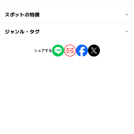
交通アクセス
スポットの特徴
公共交通機関をご利用ください。複合施設共通駐車場有。
◯
◯
駐車場あり
ジャンル・タグ
駅から近い
近くの駅
熱田駅
ー
ー
授乳室あり
託児所
ジャンル
シェアする
文化施設
◯
◯
雨でもOK
ベビーカーOK
神宮西駅
タグ
ー
ー
食事持込OK
レストラン
神宮前駅
GW(ゴールデンウィーク)2027
雨でも楽しめる
屋内
ー
◯
売店
オムツ交換台
コンサート
シルバーウィーク2026
駅近
秋のお出かけ2026
室内
地下鉄名城線
雨の日でもOK
朝から遊べる
名鉄名古屋本線
名鉄名古屋本線(愛知県)
雨でも遊べる