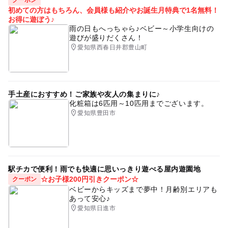
初めての方はもちろん、会員様も紹介やお誕生月特典で1名無料！
お得に遊ぼう♪
雨の日もへっちゃら♪ベビー～小学生向けの
遊びが盛りだくさん！
愛知県西春日井郡豊山町
手土産におすすめ！ご家族や友人の集まりに♪
化粧箱は6匹用～10匹用までございます。
愛知県豊田市
駅チカで便利！雨でも快適に思いっきり遊べる屋内遊園地
☆お子様200円引きクーポン☆
クーポン
ベビーからキッズまで夢中！月齢別エリアも
あって安心♪
愛知県日進市