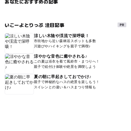
あなたにおすすめの記事
いこーよとりっぷ 注目記事
涼しい木陰や渓流で深呼吸！
市街地から近い森林浴スポットも多数
川遊びやハイキングを親子で満喫♪
涼やかな音色に癒やされる♪
この夏は浴衣を着て風鈴市・まつりへ！
親子で絵付け体験や絶景を満喫しよう
夏の朝に早起きしておでかけ♪
親子で神秘的なハスの絶景を楽しもう！
スイレンとの違い＆ハスまつり情報も