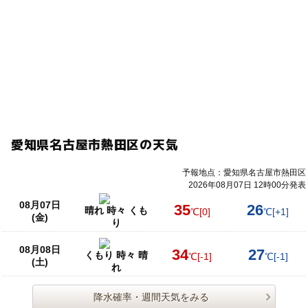
愛知県名古屋市熱田区の天気
予報地点：愛知県名古屋市熱田区
2026年08月07日 12時00分発表
08月07日
35
26
晴れ 時々 くも
℃
[0]
℃
[+1]
(金)
り
08月08日
34
27
くもり 時々 晴
℃
[-1]
℃
[-1]
(土)
れ
降水確率・週間天気をみる