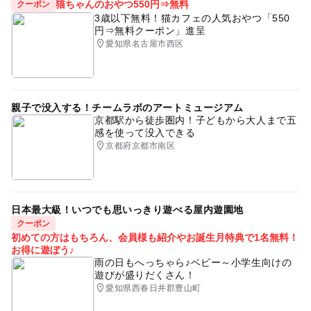
猫ちゃんのおやつ550円⇒無料
クーポン
3歳以下無料！猫カフェの人気おやつ「550
円⇒無料クーポン」進呈
愛知県名古屋市西区
親子で没入する！チームラボのアートミュージアム
京都駅から徒歩圏内！子どもから大人まで五
感を使って没入できる
京都府京都市南区
日本最大級！いつでも思いっきり遊べる屋内遊園地
クーポン
初めての方はもちろん、会員様も紹介やお誕生月特典で1名無料！
お得に遊ぼう♪
雨の日もへっちゃら♪ベビー～小学生向けの
遊びが盛りだくさん！
愛知県西春日井郡豊山町