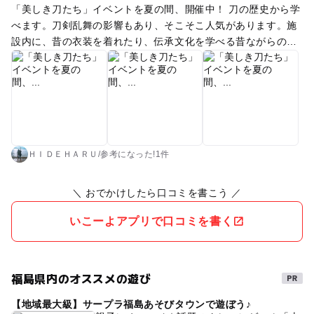
「美しき刀たち」イベントを夏の間、開催中！ 刀の歴史から学
べます。刀剣乱舞の影響もあり、そこそこ人気があります。施
設内に、昔の衣装を着れたり、伝承文化を学べる昔ながらの玩
具で遊べるスペースがあって、小さな御子様から遊ぶことが出
来ます。スタッフも交代で常在してるので、質問することがで
きます。
ＨＩＤＥＨＡＲＵ
/
参考に
なった!
1件
＼ おでかけしたら口コミを書こう ／
いこーよアプリで口コミを書く
福島県内のオススメの遊び
【地域最大級】サープラ福島あそびタウンで遊ぼう♪