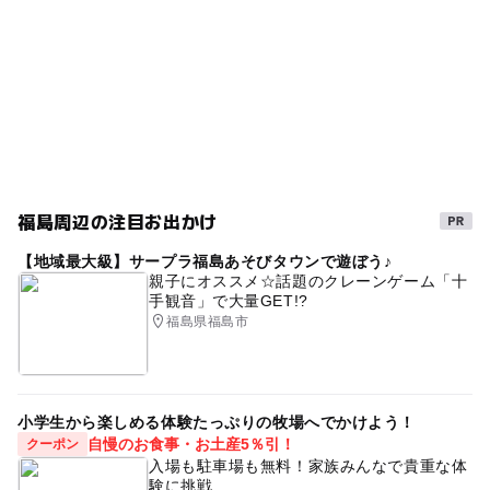
GW(ゴールデンウィーク)2027
敬老の日無料
夏休み2026
ミュージアムショップあり
夏休み自由研究
職業体験
自然
春休み2027
歴史散策
シルバーウィーク2026
雨でも楽しめる
日本の歴史・民俗を学ぶ
車いす
雨でも遊べる
福島周辺の注目お出かけ
こどもの日無料
子供無料
体験
午後から遊べる
【地域最大級】サープラ福島あそびタウンで遊ぼう♪
室内
雨の日おでかけ
雨の日でもOK
古都めぐり
親子にオススメ☆話題のクレーンゲーム「十
手観音」で大量GET!?
冬休み2025-2026
福島県福島市
小学生から楽しめる体験たっぷりの牧場へでかけよう！
自慢のお食事・お土産5％引！
クーポン
入場も駐車場も無料！家族みんなで貴重な体
験に挑戦