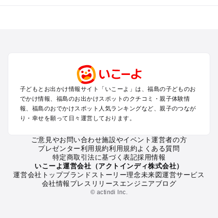
福島のエリアからプール子ども連れのお出かけスポット
を探す
福島市・二本松のプールお出かけ
会津若松・喜多方周辺のプールお出かけ
郡山・須賀川のプールお出かけ
いわき・双葉のプールお出かけ
猪苗代・表磐梯のプールお出かけ
子どもとお出かけ情報サイト「いこーよ」は、福島の子どものお
白河・天栄・鏡石のプールお出かけ
でかけ情報、福島のお出かけスポットのクチコミ・親子体験情
裏磐梯・磐梯高原のプールお出かけ
報、福島のおでかけスポット人気ランキングなど、親子のつなが
相馬・南相馬のプールお出かけ
り・幸せを願って日々運営しております。
ご意見やお問い合わせ
施設やイベント運営者の方
福島の定番お出かけスポット
プレゼンター利用規約
利用規約
よくある質問
福島の遊園地
特定商取引法に基づく表記
採用情報
福島の動物園
いこーよ運営会社（アクトインディ株式会社）
運営会社トップ
ブランドストーリー
理念
未来図
運営サービス
福島のバーベキュー
会社情報
プレスリリース
エンジニアブログ
福島の釣り
© actindi Inc.
福島の牧場
福島のプール