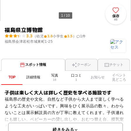
1 / 10
保存
46
福島県立博物館
3.3
（幼児
3.0
小学生
3.5
）
1
件
福島県会津若松市城東町1-25
スポット情報
クーポン
チケット
イベント
写真
口コミ
TOP
詳細情報
お知らせ
見どころ
16
1
子供は楽しく大人は詳しく歴史を学べる施設です
福島県の歴史や文化、自然など子供から大人まで楽しく学べる
ような工夫がいっぱいです。興味をひく展示品の数々、わから
ないことは展示解説員の方が丁寧に教えてくれます。子供連れ
にも嬉しい、ベビーカーの貸し出しや、おむつ替え台、授乳室
も完備しています。※常設展無料公開日こどもの日、敬老の日
続きをみる