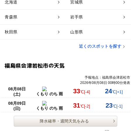
北海道
宮城県
青森県
岩手県
秋田県
山形県
近くのスポットを探す
福島県会津若松市の天気
予報地点：福島県会津若松市
2026年08月08日 00時00分発表
08月08日
33
24
℃
[-4]
℃
[+1]
くもり のち 雨
(土)
08月09日
31
23
℃
[-2]
℃
[-1]
くもり のち 雨
(日)
降水確率・週間天気をみる