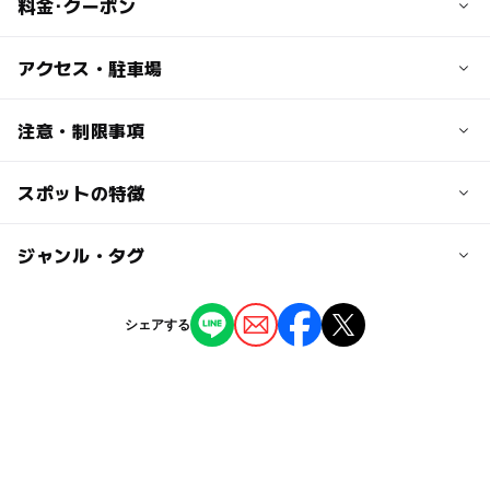
料金･クーポン
子供の料金
アクセス・駐車場
無料
交通アクセス
注意・制限事項
大人の料金
会津若松駅よりタクシー10分
270円
スポットの特徴
日本の歴史・民俗を学ぶ：〇
20名以上の団体210円
近くの駅
ミュージアムショップあり：〇
※企画展料金は別に設定
西若松駅
◯
ー
駐車場あり
ジャンル・タグ
駅から近い
七日町駅
ー
ー
授乳室あり
託児所
ジャンル
シェアする
体験施設
博物館・科学館
◯
ー
雨でもOK
ベビーカーOK
タグ
ー
◯
食事持込OK
レストラン
歴史
文化の日無料
自然体験
◯
◯
売店
オムツ交換台
夏休み・自由研究2026
文化
秋のお出かけ2026