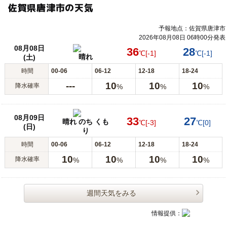
佐賀県唐津市の天気
予報地点：佐賀県唐津市
2026年08月08日 06時00分発表
08月08日
36
28
℃
[-1]
℃
[-1]
晴れ
(土)
時間
00-06
06-12
12-18
18-24
---
10
10
10
降水確率
%
%
%
08月09日
33
27
晴れ のち くも
℃
[-3]
℃
[0]
(日)
り
時間
00-06
06-12
12-18
18-24
10
10
10
10
降水確率
%
%
%
%
週間天気をみる
情報提供：