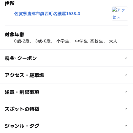
住所
佐賀県唐津市鎮西町名護屋1938-3
対象年齢
0歳-2歳、 3歳-6歳、 小学生、 中学生･高校生、 大人
料金･クーポン
大人の料金
アクセス・駐車場
100円
※大学生以上の方には清掃協力費としてお一人様100円お
交通アクセス
注意・制限事項
願いいたします。
JR駅からの場合… JR唐津線、筑肥線唐津駅から、タクシ
ー利用で30分
スポットの特徴
建築を学ぶ：〇
マイカー利用の場合… 長崎自動車道多久ICから車で60分
日本の歴史・民俗を学ぶ：〇
バス利用の場合… 唐津市大手口バスセンターから、昭和バ
無料観覧日あり：〇
◯
ー
駐車場あり
ジャンル・タグ
駅から近い
ス波戸岬行き乗車、バス停名護屋城博物館入口下車、徒歩
5分