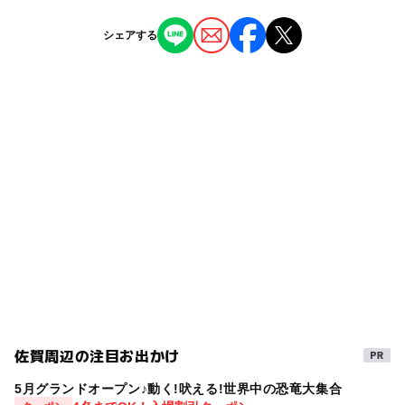
ー
ー
授乳室あり
託児所
ジャンル
シェアする
駐車可能台数
観光
ー
ー
雨でもOK
ベビーカーOK
60台
タグ
ー
ー
食事持込OK
レストラン
冬休み2025-2026
外遊び
唐津市
お城
ー
ー
売店
オムツ交換台
午後から遊べる
豊臣秀吉
歴史
文化
春休み2027
夏休み・自由研究2026
建築を学ぶ
佐賀県
無料観覧日あり
シルバーウィーク2026
自然
日本の歴史・民俗を学ぶ
GW(ゴールデンウィーク)2027
戦国時代
秋のお出かけ2026
夏休み2026
朝から遊べる
佐賀周辺の注目お出かけ
夏休み自由研究
5月グランドオープン♪動く!吠える!世界中の恐竜大集合