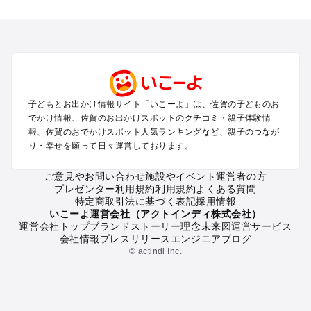
佐賀のエリアからプール子ども連れのお出かけスポット
を探す
佐賀・鳥栖・吉野ケ里・古湯・熊の川のプールお出かけ
嬉野・武雄・太良のプールお出かけ
唐津・呼子のプールお出かけ
伊万里・有田のプールお出かけ
子どもとお出かけ情報サイト「いこーよ」は、佐賀の子どものお
佐賀の定番お出かけスポット
でかけ情報、佐賀のお出かけスポットのクチコミ・親子体験情
佐賀の遊園地
報、佐賀のおでかけスポット人気ランキングなど、親子のつなが
り・幸せを願って日々運営しております。
佐賀の動物園
佐賀のバーベキュー
ご意見やお問い合わせ
施設やイベント運営者の方
佐賀の釣り
プレゼンター利用規約
利用規約
よくある質問
佐賀の牧場
特定商取引法に基づく表記
採用情報
佐賀のプール
いこーよ運営会社（アクトインディ株式会社）
運営会社トップ
ブランドストーリー
理念
未来図
運営サービス
佐賀のアスレチック
会社情報
プレスリリース
エンジニアブログ
佐賀の公園・総合公園
© actindi Inc.
佐賀の観光
佐賀の親子で体験するお出かけスポット