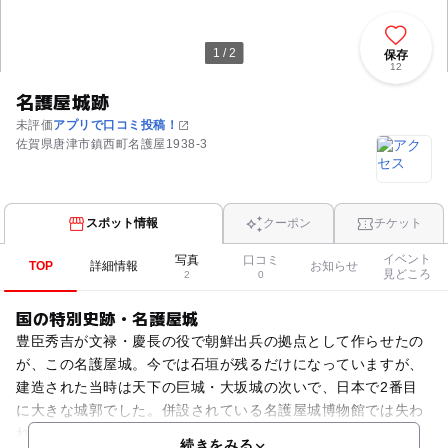
1 / 2
保存
12
名護屋城跡
未評価
アプリで口コミ投稿！
佐賀県唐津市鎮西町名護屋1938-3
スポット情報
クーポン
チケット
イベント
写真
口コミ
TOP
詳細情報
お知らせ
見どころ
2
0
国の特別史跡・名護屋城
豊臣秀吉が文禄・慶長の役で朝鮮出兵の拠点として作らせたの
が、この名護屋城。今では石垣が残るだけになっていますが、
建造された当時は天下の巨城・大坂城の次いで、日本で2番目
に大きな城郭でした。併設されている名護屋城博物館では失わ
れた城郭を再現した「バーチャル名護屋城」が高精細なCGで
続きをみる