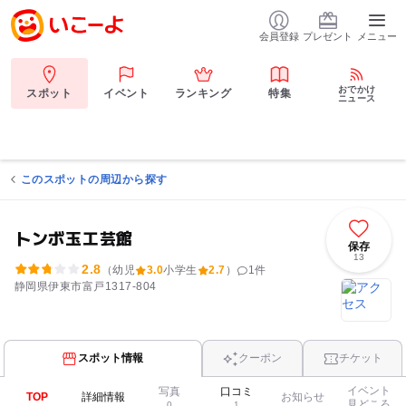
会員登録
プレゼント
メニュー
おでかけ
スポット
イベント
ランキング
特集
ニュース
このスポットの周辺から探す
トンボ玉工芸館
保存
13
2.8
（幼児
3.0
小学生
2.7
）
1
件
静岡県伊東市富戸1317-804
スポット情報
クーポン
チケット
イベント
写真
口コミ
TOP
詳細情報
お知らせ
見どころ
0
1