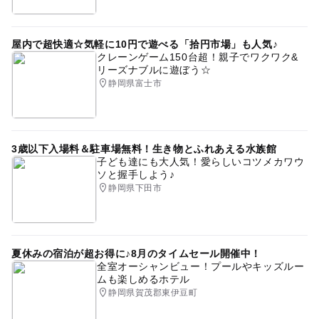
屋内で超快適☆気軽に10円で遊べる「拾円市場」も人気♪
クレーンゲーム150台超！親子でワクワク&
リーズナブルに遊ぼう☆
静岡県富士市
3歳以下入場料＆駐車場無料！生き物とふれあえる水族館
子ども達にも大人気！愛らしいコツメカワウ
ソと握手しよう♪
静岡県下田市
夏休みの宿泊が超お得に♪8月のタイムセール開催中！
全室オーシャンビュー！プールやキッズルー
ムも楽しめるホテル
静岡県賀茂郡東伊豆町