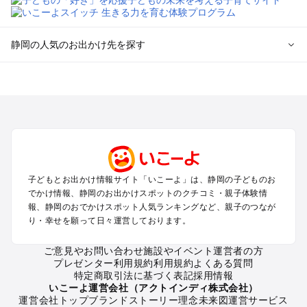
静岡の人気のお出かけ先を探す
静岡のエリアからプール子ども連れのお出かけスポット
を探す
浜松・浜名湖・天竜のプールお出かけ
伊東・下田・伊豆白浜・東伊豆のプールお出かけ
富士山・富士宮・富士・御殿場のプールお出かけ
小田原・熱海・湯河原・真鶴のプールお出かけ
中伊豆・西伊豆・南伊豆のプールお出かけ
子どもとお出かけ情報サイト「いこーよ」は、静岡の子どものお
静岡・清水のプールお出かけ
でかけ情報、静岡のお出かけスポットのクチコミ・親子体験情
三島・沼津のプールお出かけ
報、静岡のおでかけスポット人気ランキングなど、親子のつなが
掛川・磐田・袋井のプールお出かけ
り・幸せを願って日々運営しております。
焼津・御前崎のプールお出かけ
大井川・寸又峡・川根のプールお出かけ
ご意見やお問い合わせ
施設やイベント運営者の方
プレゼンター利用規約
利用規約
よくある質問
特定商取引法に基づく表記
採用情報
静岡の定番お出かけスポット
いこーよ運営会社（アクトインディ株式会社）
運営会社トップ
ブランドストーリー
理念
未来図
運営サービス
静岡の遊園地