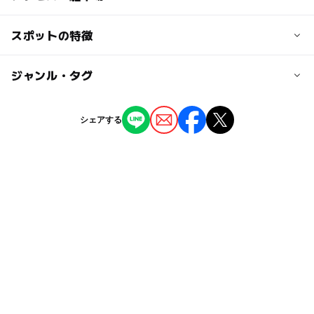
150円
トンボ玉体験は別途3000円 ※2個制作出来ます。
交通アクセス
スポットの特徴
伊豆急行「伊豆高原駅」下車 サボテン公園行きバス乗換
大人の料金
「理想郷東口」下車 徒歩3分
◯
ー
駐車場あり
ジャンル・タグ
駅から近い
300円
トンボ玉体験は別途3000円 ※2個制作出来ます。
近くの駅
ー
ー
授乳室あり
託児所
ジャンル
シェアする
富戸駅
体験施設
◯
◯
雨でもOK
ベビーカーOK
城ヶ崎海岸駅
タグ
ー
ー
食事持込OK
レストラン
駐車場あり
伊豆
室内
冬のお出かけ
伊豆高原駅
◯
ー
売店
オムツ交換台
ものづくり体験
伝統芸能体験
駐車場詳細
シルバーウィーク2026
手づくり体験
伊豆高原
ホテルアンビニエントの駐車場をご利用ください
旅行
雨の日でもOK
雨でも楽しめる
アクセサリー作り
手作り体験
春休み2027