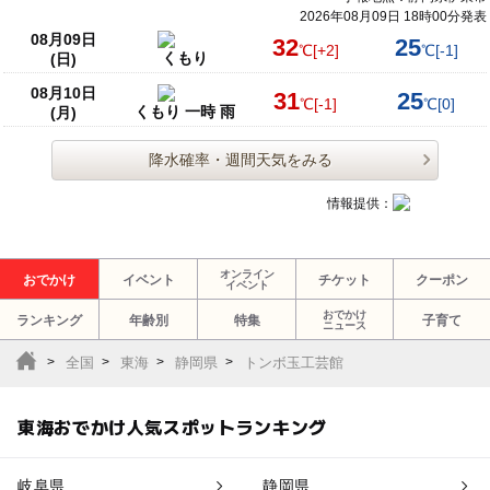
2026年08月09日 18時00分発表
08月09日
32
25
℃
[+2]
℃
[-1]
くもり
(日)
08月10日
31
25
℃
[-1]
℃
[0]
くもり 一時 雨
(月)
降水確率・週間天気をみる
情報提供：
オンライン
おでかけ
イベント
チケット
クーポン
イベント
おでかけ
ランキング
年齢別
特集
子育て
ニュース
全国
東海
静岡県
トンボ玉工芸館
東海おでかけ人気スポットランキング
岐阜県
静岡県