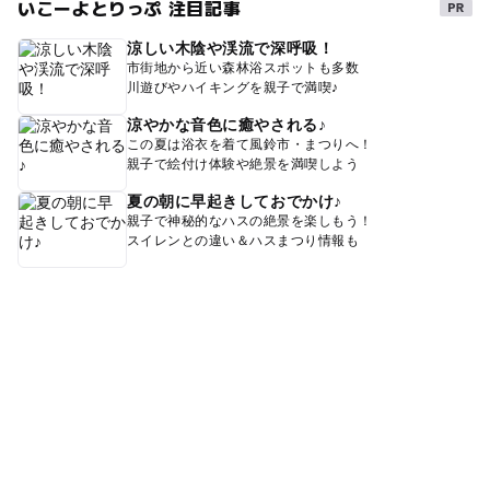
いこーよとりっぷ 注目記事
涼しい木陰や渓流で深呼吸！
市街地から近い森林浴スポットも多数
川遊びやハイキングを親子で満喫♪
涼やかな音色に癒やされる♪
この夏は浴衣を着て風鈴市・まつりへ！
親子で絵付け体験や絶景を満喫しよう
夏の朝に早起きしておでかけ♪
親子で神秘的なハスの絶景を楽しもう！
スイレンとの違い＆ハスまつり情報も