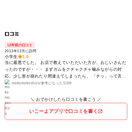
口コミ
12年前の口コミ
2013年12月に訪問
小学生
1.0
当に最悪でした。 お店で教えていただいた方が、おじいさんだ
ったのですが・・・ まずガムをクチャクチャ噛みながらの対
応、少し形が崩れたり間違えてしまったら、 「チッ」って舌打
ちをされて「お前」って言われました。 挙句の果て・・・背中
mokomokoshizu
/
参考に
なった!
10件
を向けてため息をつかれました（怒） 途中で辞めて帰りまし
た。 ほとんど自分では作成できません。 しっかりお金も取ら
＼ おでかけしたら口コミを書こう ／
れました。 息子さんらしき人が、頑固だから・・・と、頑固は
関係ないです。 せっかく旅行に行って思いでつくりとして行っ
いこーよアプリで口コミを書く
ているのに、対応の悪さ・・・ あきれました。 旅行も台無
し・・ 絶対にお勧めしません。 二度と行かない。