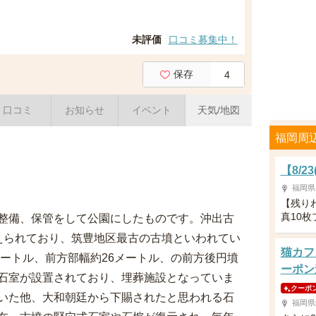
未評価
口コミ募集中！
保存
4
口コミ
お知らせ
イベント
天気/地図
福岡周
【8/
福岡県
【残り
真10
整備、保管をして公園にしたものです。沖出古
えられており、筑豊地区最古の古墳といわれてい
猫カフ
メートル、前方部幅約26メートル、の前方後円墳
ーポン
石室が設置されており、埋葬施設となっていま
クーポ
いた他、大和朝廷から下賜されたと思われる石
福岡県