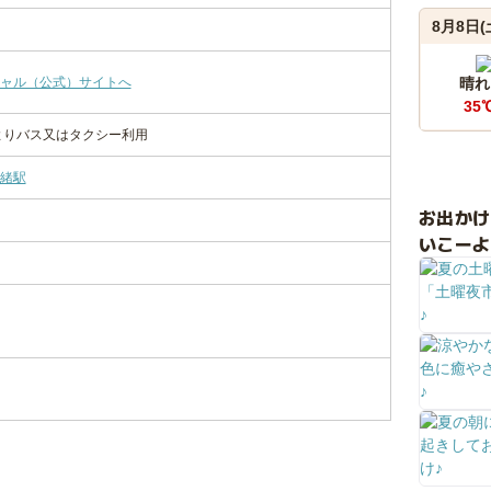
8月8日(
ャル（公式）サイトへ
晴れ
35
よりバス又はタクシー利用
緒駅
お出か
いこーよ