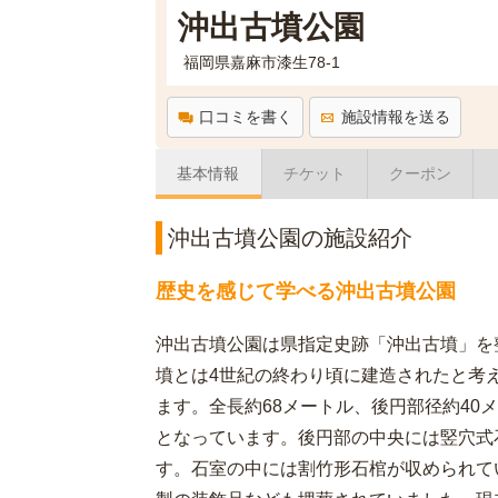
沖出古墳公園
福岡県嘉麻市漆生78-1
口コミを書く
施設情報を送る
基本情報
チケット
クーポン
沖出古墳公園の施設紹介
歴史を感じて学べる沖出古墳公園
沖出古墳公園は県指定史跡「沖出古墳」を
墳とは4世紀の終わり頃に建造されたと考
ます。全長約68メートル、後円部径約40
となっています。後円部の中央には竪穴式
す。石室の中には割竹形石棺が収められて