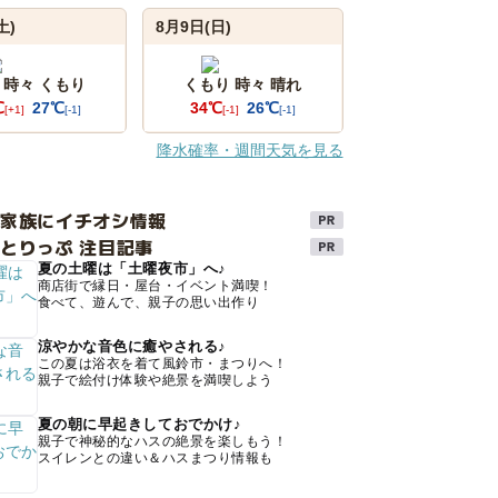
土)
8月9日(日)
 時々 くもり
くもり 時々 晴れ
℃
27℃
34℃
26℃
[+1]
[-1]
[-1]
[-1]
降水確率・週間天気を見る
け家族にイチオシ情報
とりっぷ 注目記事
夏の土曜は「土曜夜市」へ♪
商店街で縁日・屋台・イベント満喫！
食べて、遊んで、親子の思い出作り
涼やかな音色に癒やされる♪
この夏は浴衣を着て風鈴市・まつりへ！
親子で絵付け体験や絶景を満喫しよう
夏の朝に早起きしておでかけ♪
親子で神秘的なハスの絶景を楽しもう！
スイレンとの違い＆ハスまつり情報も