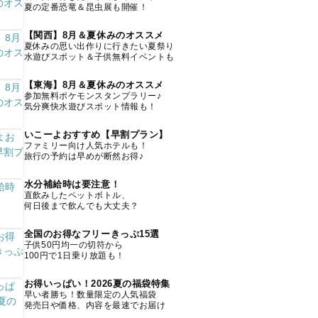
夏の定番恐竜＆昆虫展も開催！
【関西】8月＆夏休みのオススメ
夏休みの思い出作りに行きたい夏祭り
水遊びスポット＆子供無料イベントも
【東海】8月＆夏休みのオススメ
参加無料ポケモンスタンプラリー♪
気分爽快水遊びスポット情報も！
いこーよおすすめ【早割プラン】
ファミリー向け人気ホテルも！
旅行の予約は早めが断然お得♪
水分補給時は要注意！
直飲みしたペットボトル、
何日後まで飲んでも大丈夫？
全国のお得なフリーきっぷ15選
子供50円均一の切符から
100円で1日乗り放題も！
お得いっぱい！2026夏の福袋特集
早い者勝ち！数量限定の人気福袋
発売日や価格、内容を最速でお届け