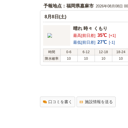
予報地点：福岡県嘉麻市
2026年08月08日 
8月8日(土)
晴れ 時々 くもり
35℃
最高[前日差]
[+1]
27℃
最低[前日差]
[-1]
時間
0-6
6-12
12-18
18-24
降水確率
10
10
10
10
口コミを書く
施設情報を送る