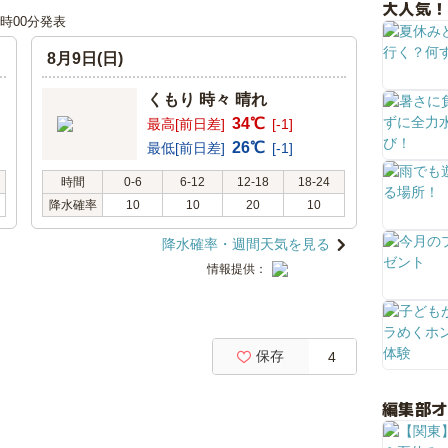
大人気！
00時00分発表
8月9日(日)
くもり 時々 晴れ
34℃
最高[前日差]
[-1]
26℃
最低[前日差]
[-1]
時間
0-6
6-12
12-18
18-24
降水確率
10
10
20
10
降水確率・週間天気を見る
情報提供：
保存
4
編集部