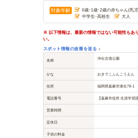
0歳･1歳･2歳の赤ちゃん(乳児
対象年齢
中学生･高校生
大人
※ 以下情報は、最新の情報ではない可能性もあ
い。
スポット情報の改善を送る
沖出古墳公園
名称
かな
おきでこふんこうえん
住所
福岡県嘉麻市漆生78-1
電話番号
【嘉麻市役所 生涯学習課 文
営業時間
定休日
子供の料金