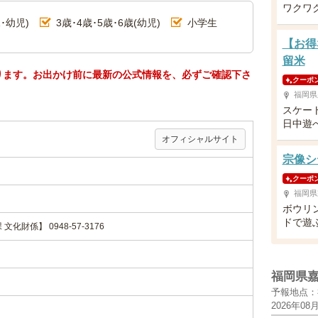
ワクワ
･幼児)
3歳･4歳･5歳･6歳(幼児)
小学生
【お得
留米
ります。お出かけ前に最新の公式情報を、必ずご確認下さ
クーポ
福岡県
スケー
日中遊
オフィシャルサイト
宗像シ
クーポ
福岡県
ボウリ
ドで遊
化財係】 0948-57-3176
福岡県
予報地点：
2026年08