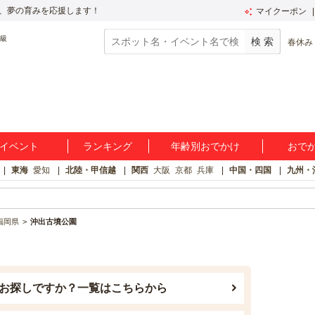
、夢の育みを応援します！
マイクーポン
春休み
イベント
ランキング
年齢別おでかけ
おで
東海
愛知
北陸・甲信越
関西
大阪
京都
兵庫
中国・四国
九州・
福岡県
沖出古墳公園
お探しですか？一覧はこちらから