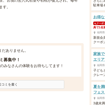
在、古墳の竪穴式石室や石棺が復元され、毎年
さらに
駐車場
ます。
お得な
クーポ
典で1名
福岡県
新規会
クーポ
まだありません。
家族で
ミ募集中！
エリア
のみなさんの体験をお待ちしてます！
福岡県
子ども
クレー
口コミを書く
夏を満
フェス
福岡県
3歳未