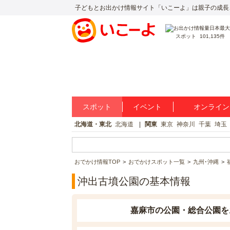
子どもとお出かけ情報サイト「いこーよ」は親子の成長
スポット
101,135件
スポット
イベント
オンライン
北海道・東北
北海道
関東
東京
神奈川
千葉
埼玉
おでかけ情報TOP
おでかけスポット一覧
九州･沖縄
沖出古墳公園の基本情報
嘉麻市の公園・総合公園を