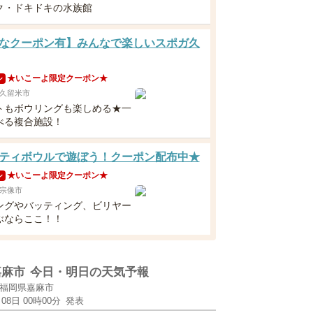
ク・ドキドキの水族館
なクーポン有】みんなで楽しいスポガ久
★いこーよ限定クーポン★
ン
久留米市
トもボウリングも楽しめる★一
べる複合施設！
ティボウルで遊ぼう！クーポン配布中★
★いこーよ限定クーポン★
ン
宗像市
ングやバッティング、ビリヤー
ぶならここ！！
嘉麻市
今日・明日の天気予報
福岡県嘉麻市
月08日 00時00分
発表