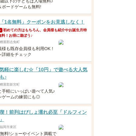
3歳以下の子どもは入場無料♪
＆ボードゲームも無料!
「1名無料」クーポンをお見逃しなく！
初めての方はもちろん、会員様も紹介やお誕生月特
ン
無料！お得に遊ぼう♪
糟屋郡志免町
員様も既存会員様も利用OK！
ン詳細をチェック
気軽に楽しむ☆「10円」で遊べる大人気
も♪
糟屋郡新宮町
と手軽にいっぱい遊べて人気♪
ンゲームの練習にも◎
喫！前列はびしょ濡れ必至「ドルフィン
」
福岡市東区
満無料!ショーやイベント満載で