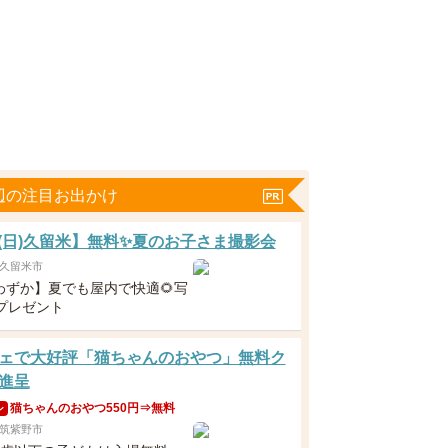
辺の注目お出かけ
23(日)久留米】無料✨夏のお子さま撮影会
久留米市
わずか】夏でも屋内で快適🌻写
枚プレゼント
ェで大好評「猫ちゃんのおやつ」無料ク
進呈
猫ちゃんのおやつ550円⇒無料
ン
筑紫野市