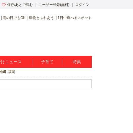
保存/あとで読む
ユーザー登録(無料)
ログイン
雨の日でもOK
動物とふれあう
1日中遊べるスポット
かけニュース
子育て
特集
沖縄
福岡